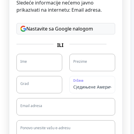
Sledeće informacije nećemo javno
prikazivati na internetu: Email adresa.
Nastavite sa Google nalogom
ILI
Ime
Prezime
Država
Grad
Email adresa
Ponovo unesite vašu e-adresu