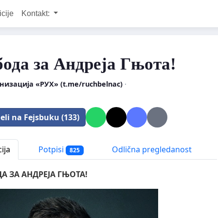
icije
Kontakt:
ода за Андреjа Гњота!
низациja «РУХ» (t.me/ruchbelnac)
·
eli na Fejsbuku (133)
ija
Potpisi
Odlična pregledanost
825
А ЗА АНДРЕЈА ГЊОТА!