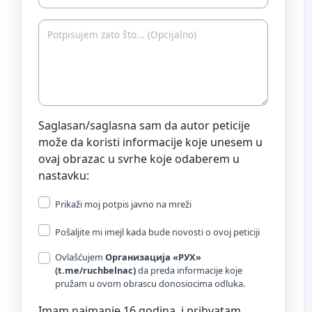
Saglasan/saglasna sam da autor peticije
može da koristi informacije koje unesem u
ovaj obrazac u svrhe koje odaberem u
nastavku:
Prikaži moj potpis javno na mreži
Pošaljite mi imejl kada bude novosti o ovoj peticiji
Ovlašćujem
Организациja «РУХ»
(t.me/ruchbelnac)
da preda informacije koje
pružam u ovom obrascu donosiocima odluka.
Imam najmanje 16 godina, i prihvatam