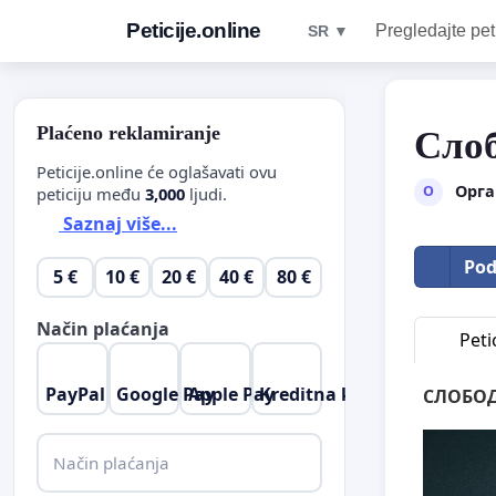
Peticije.online
Pregledajte pet
SR ▼
Plaćeno reklamiranje
Слоб
Peticije.online će oglašavati ovu
Орга
О
peticiju među
3,000
ljudi.
Saznaj više...
Pod
5 €
10 €
20 €
40 €
80 €
Način plaćanja
Petic
PayPal
Google Pay
Apple Pay
Kreditna kartica
СЛОБОД
Način plaćanja