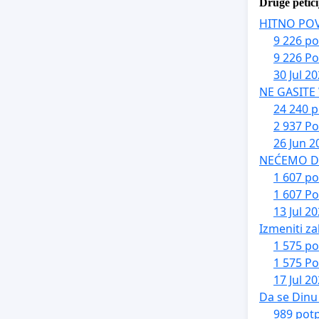
Druge petici
HITNO PO
9 226 po
9 226 Po
30 Jul 2
NE GASITE
24 240 p
2 937 Po
26 Jun 2
NEĆEMO DA 
1 607 po
1 607 Po
13 Jul 2
Izmeniti za
1 575 po
1 575 Po
17 Jul 2
Da se Dinu 
989 potp