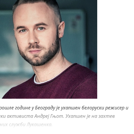
рошле године у Београду је ухапшен белоруски режисер и
ки активиста Андреј Гњот. Ухапшен је на захтев
лних служби Лукашенка.