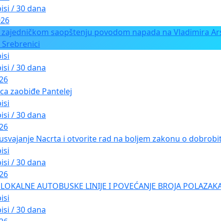
isi / 30 dana
026
 zajedničkom saopštenju povodom napada na Vladimira Ars
 Srebrenici
isi
isi / 30 dana
026
ica zaobiđe Pantelej
isi
isi / 30 dana
026
usvajanje Nacrta i otvorite rad na boljem zakonu o dobrobiti
isi
isi / 30 dana
026
LOKALNE AUTOBUSKE LINIJE I POVEĆANJE BROJA POLAZAKA
isi
isi / 30 dana