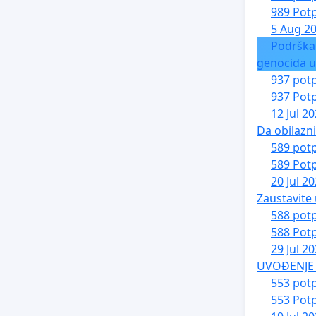
989 Potp
5 Aug 2
Podrška
genocida u
937 potp
937 Potp
12 Jul 2
Da obilazn
589 potp
589 Potp
20 Jul 2
Zaustavite 
588 potp
588 Potp
29 Jul 2
UVOĐENJE 
553 potp
553 Potp