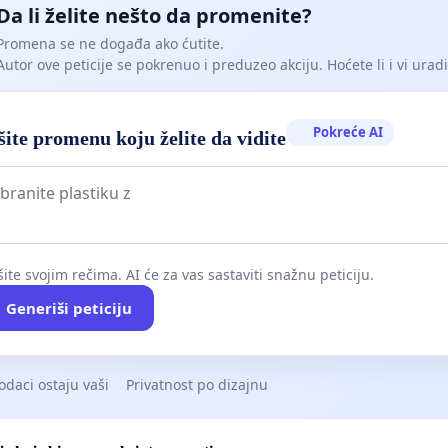
Da li želite nešto da promenite?
Promena se ne događa ako ćutite.
Autor ove peticije se pokrenuo i preduzeo akciju. Hoćete li i vi uradit
Pokreće AI
ite promenu koju želite da vidite
ite svojim rečima. AI će za vas sastaviti snažnu peticiju.
Generiši peticiju
odaci ostaju vaši
Privatnost po dizajnu