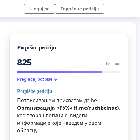
Uloguj se
Započnite peticiju
Potpišite peticiju
825
Cilj: 1.000
Pregledaj potpise →
Potpišite peticiju
Потписивањем прихватам да ће
Организациja «РУХ» (t.me/ruchbelnac)
,
као творац петиције, видети
информације које наведем у овом
обрасцу.