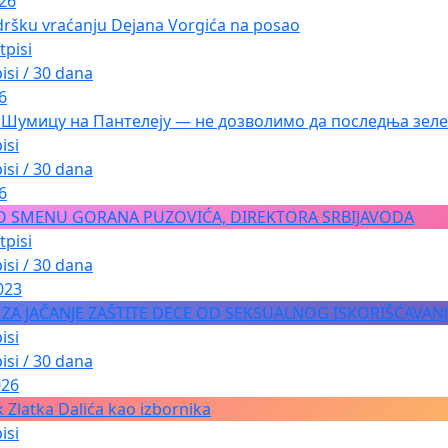
026
dršku vraćanju Dejana Vorgića na posao
tpisi
isi / 30 dana
6
 Шумицу на Пантелеју — не дозволимо да последња зеле
isi
isi / 30 dana
6
O SMENU GORANA PUZOVIĆA, DIREKTORA SRBIJAVODA
tpisi
isi / 30 dana
023
A ZA JAČANJE ZAŠTITE DECE OD SEKSUALNOG ISKORIŠĆAVAN
isi
isi / 30 dana
026
 Zlatka Dalića kao izbornika
isi