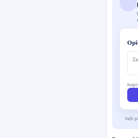
Opiš
Napiš
Vaši p