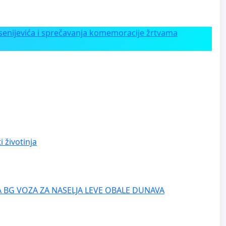
enijevića i sprečavanja komemoracije žrtvama
 životinja
 BG VOZA ZA NASELJA LEVE OBALE DUNAVA