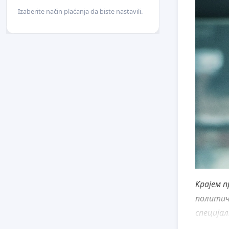
Izaberite način plaćanja da biste nastavili.
Крајем п
политич
специја