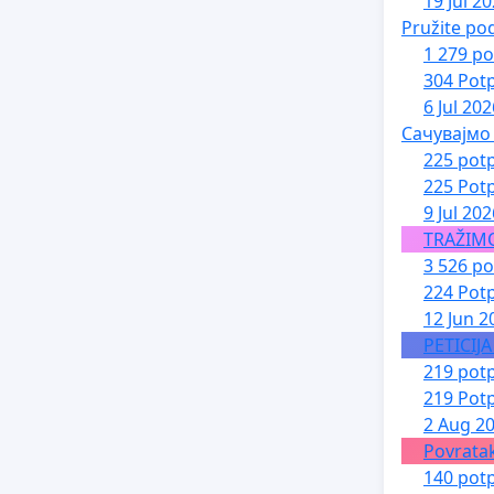
19 Jul 2
Pružite po
1 279 po
304 Potp
6 Jul 202
Сачувајмо
225 potp
225 Potp
9 Jul 202
TRAŽIM
3 526 po
224 Potp
12 Jun 2
PETICIJ
219 potp
219 Potp
2 Aug 2
Povratak
140 potp