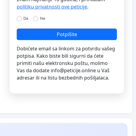
politiku privatnosti ove peticije
.
Da
Ne
Potpišite
Dobićete email sa linkom za potvrdu vašeg
potpisa. Kako biste bili sigurni da ćete
primiti našu elektronsku poštu, molimo
Vas da dodate
info@peticije.online
u Vaš
adresar ili na listu bezbednih pošiljalaca.