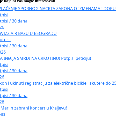
je koje bi vas mogle interesovati
VLAČENJE SPORNOG NACRTA ZAKONA O IZMENAMA I DOPU
tpisi
tpisi / 30 dana
026
 WIZZ AIR BAZU U BEOGRADU
otpisi
tpisi / 30 dana
026
INĐIJA SMRDI NA CRKOTINU! Potpiši peticiju!
tpisi
tpisi / 30 dana
026
kon i ukinuti registraciju za električne bicikle i skutere do 
tpisi
tpisi / 30 dana
026
Merlin zabrani koncert u Kraljevu!
isi