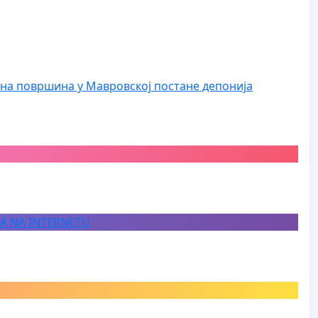
на површина у Мавровској постане депонија
JA NA INTERNETU