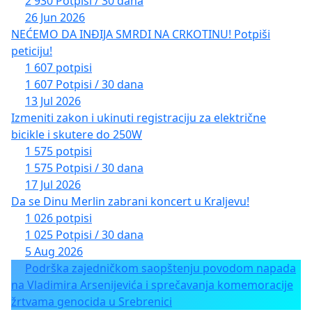
2 930 Potpisi / 30 dana
26 Jun 2026
NEĆEMO DA INĐIJA SMRDI NA CRKOTINU! Potpiši
peticiju!
1 607 potpisi
1 607 Potpisi / 30 dana
13 Jul 2026
Izmeniti zakon i ukinuti registraciju za električne
bicikle i skutere do 250W
1 575 potpisi
1 575 Potpisi / 30 dana
17 Jul 2026
Da se Dinu Merlin zabrani koncert u Kraljevu!
1 026 potpisi
1 025 Potpisi / 30 dana
5 Aug 2026
Podrška zajedničkom saopštenju povodom napada
na Vladimira Arsenijevića i sprečavanja komemoracije
žrtvama genocida u Srebrenici