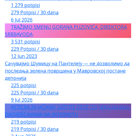
1 279 potpisi
279 Potpisi / 30 dana
6 Jul 2026
TRAŽIMO SMENU GORANA PUZOVIĆA, DIREKTORA
SRBIJAVODA
3 531 potpisi
229 Potpisi / 30 dana
12 Jun 2023
Сачувајмо Шумицу на Пантелеју — не дозволимо да
последња зелена површина у Мавровској постане
депонија
225 potpisi
225 Potpisi / 30 dana
9 Jul 2026
PETICIJA ZA JAČANJE ZAŠTITE DECE OD SEKSUALNOG
ISKORIŠĆAVANJA NA INTERNETU
219 potpisi
219 Potpisi / 30 dana