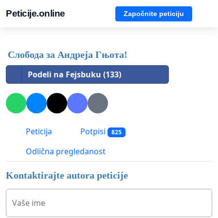
Peticije.online
Započnite peticiju
Слобода за Андреjа Гњота!
Podeli na Fejsbuku (133)
Peticija
Potpisi
825
Odlična pregledanost
Kontaktirajte autora peticije
Vaše ime