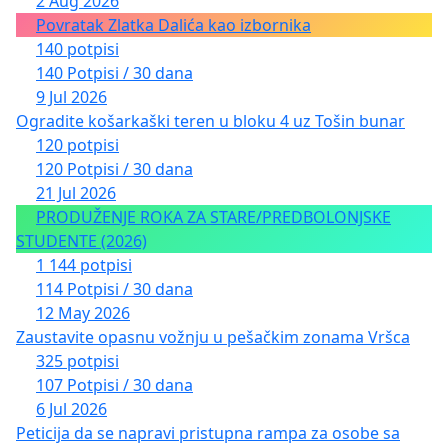
2 Aug 2026
Povratak Zlatka Dalića kao izbornika
140 potpisi
140 Potpisi / 30 dana
9 Jul 2026
Ogradite košarkaški teren u bloku 4 uz Tošin bunar
120 potpisi
120 Potpisi / 30 dana
21 Jul 2026
PRODUŽENJE ROKA ZA STARE/PREDBOLONJSKE
STUDENTE (2026)
1 144 potpisi
114 Potpisi / 30 dana
12 May 2026
Zaustavite opasnu vožnju u pešačkim zonama Vršca
325 potpisi
107 Potpisi / 30 dana
6 Jul 2026
Peticija da se napravi pristupna rampa za osobe sa