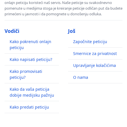
onlajn peticiju koristeći naš servis. Naše peticije su svakodnevno
pomenute u medijima stoga je kreiranje peticije odličan put da budete
primećeni u javnosti i da pomognete u donošenju odluka.
Vodiči
Još
Kako pokrenuti onlajn
Započnite peticiju
peticiju
Smernice za privatnost
Kako napisati peticiju?
Upravljanje kolačićima
Kako promovisati
peticiju?
O nama
Kako da vaša peticija
dobije medijsku pažnju
Kako predati peticiju