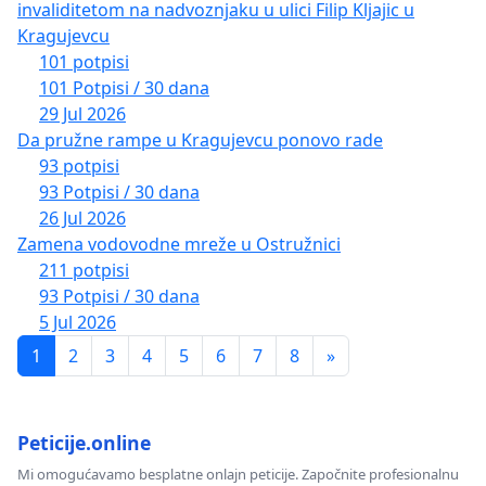
invaliditetom na nadvoznjaku u ulici Filip Kljajic u
Kragujevcu
101 potpisi
101 Potpisi / 30 dana
29 Jul 2026
Da pružne rampe u Kragujevcu ponovo rade
93 potpisi
93 Potpisi / 30 dana
26 Jul 2026
Zamena vodovodne mreže u Ostružnici
211 potpisi
93 Potpisi / 30 dana
5 Jul 2026
1
2
3
4
5
6
7
8
»
Peticije.online
Mi omogućavamo besplatne onlajn peticije. Započnite profesionalnu