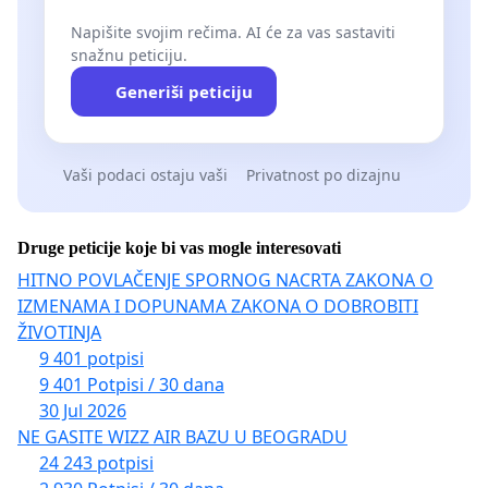
Napišite svojim rečima. AI će za vas sastaviti
snažnu peticiju.
Generiši peticiju
Vaši podaci ostaju vaši
Privatnost po dizajnu
Druge peticije koje bi vas mogle interesovati
HITNO POVLAČENJE SPORNOG NACRTA ZAKONA O
IZMENAMA I DOPUNAMA ZAKONA O DOBROBITI
ŽIVOTINJA
9 401 potpisi
9 401 Potpisi / 30 dana
30 Jul 2026
NE GASITE WIZZ AIR BAZU U BEOGRADU
24 243 potpisi