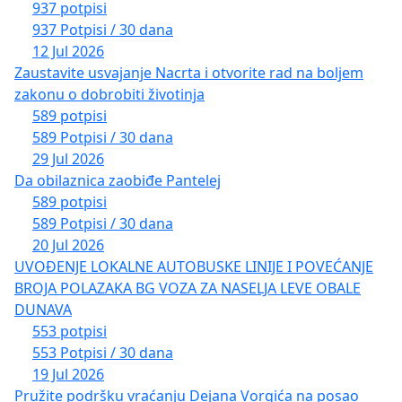
937 potpisi
937 Potpisi / 30 dana
12 Jul 2026
Zaustavite usvajanje Nacrta i otvorite rad na boljem
zakonu o dobrobiti životinja
589 potpisi
589 Potpisi / 30 dana
29 Jul 2026
Da obilaznica zaobiđe Pantelej
589 potpisi
589 Potpisi / 30 dana
20 Jul 2026
UVOĐENJE LOKALNE AUTOBUSKE LINIJE I POVEĆANJE
BROJA POLAZAKA BG VOZA ZA NASELJA LEVE OBALE
DUNAVA
553 potpisi
553 Potpisi / 30 dana
19 Jul 2026
Pružite podršku vraćanju Dejana Vorgića na posao