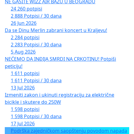
NE GASITE WIZZ AIR BAZU U BEOGRADU
24 260 potpisi
2 888 Potpisi / 30 dana
26 Jun 2026
Da se Dinu Merlin zabrani koncert u Kraljevu!
2 284 potpisi
2 283 Potpisi / 30 dana
5 Aug 2026
NEĆEMO DA INĐIJA SMRDI NA CRKOTINU! Potpiši
peticiju!
1 611 potpisi
1 611 Potpisi / 30 dana
13 Jul 2026
Izmeniti zakon i ukinuti registraciju za električne
bicikle i skutere do 250W
1 598 potpisi
1 598 Potpisi / 30 dana
17 Jul 2026
Podrška zajedničkom saopštenju povodom napada