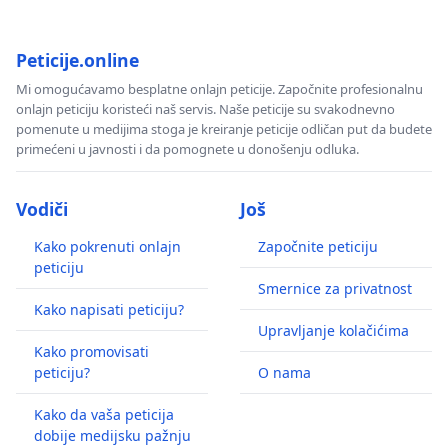
Peticije.online
Mi omogućavamo besplatne onlajn peticije. Započnite profesionalnu
onlajn peticiju koristeći naš servis. Naše peticije su svakodnevno
pomenute u medijima stoga je kreiranje peticije odličan put da budete
primećeni u javnosti i da pomognete u donošenju odluka.
Vodiči
Još
Kako pokrenuti onlajn
Započnite peticiju
peticiju
Smernice za privatnost
Kako napisati peticiju?
Upravljanje kolačićima
Kako promovisati
peticiju?
O nama
Kako da vaša peticija
dobije medijsku pažnju