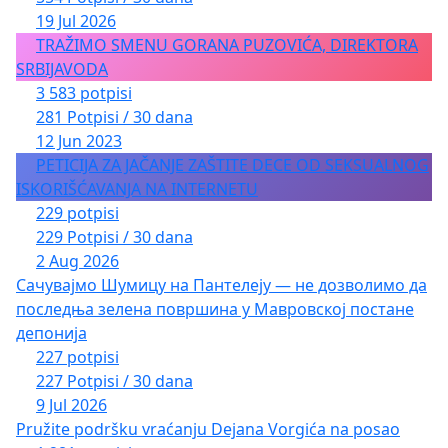
19 Jul 2026
TRAŽIMO SMENU GORANA PUZOVIĆA, DIREKTORA
SRBIJAVODA
3 583 potpisi
281 Potpisi / 30 dana
12 Jun 2023
PETICIJA ZA JAČANJE ZAŠTITE DECE OD SEKSUALNOG
ISKORIŠĆAVANJA NA INTERNETU
229 potpisi
229 Potpisi / 30 dana
2 Aug 2026
Сачувајмо Шумицу на Пантелеју — не дозволимо да
последња зелена површина у Мавровској постане
депонија
227 potpisi
227 Potpisi / 30 dana
9 Jul 2026
Pružite podršku vraćanju Dejana Vorgića na posao