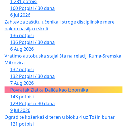
1 281 potpisi
160 Potpisi / 30 dana
6 Jul 2026
Zahtev za zaštitu učenika i stroge disciplinske mere
nakon nasilja u školi
136 potpisi
136 Potpisi / 30 dana
6 Aug 2026
Vratimo autobuska stajališta na relaciji Ruma-Sremska
Mitrovica
132 potpisi
132 Potpisi / 30 dana
7 Aug 2026
Povratak Zlatka Dalića kao izbornika
143 potpisi
129 Potpisi / 30 dana
9 Jul 2026
Ogradite košarkaški teren u bloku 4 uz Tošin bunar
121 potpisi