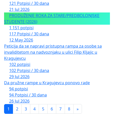
121 Potpisi / 30 dana
21 Jul 2026
PRODUŽENJE ROKA ZA STARE/PREDBOLONJSKE
STUDENTE (2026)
1 151 potpisi
117 Potpisi / 30 dana
12 May 2026
Peticija da se napravi pristupna rampa za osobe sa
invaliditetom na nadvoznjaku u ulici Filip Kljajic u
Kragujevcu
102 potpisi
102 Potpisi / 30 dana
29 Jul 2026
Da pružne rampe u Kragujevcu ponovo rade
94 potpisi
94 Potpisi / 30 dana
26 Jul 2026
1
2
3
4
5
6
7
8
»