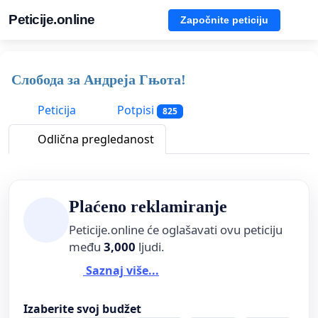
Peticije.online
Započnite peticiju
Слобода за Андреjа Гњота!
Peticija
Potpisi
825
Odlična pregledanost
Plaćeno reklamiranje
Peticije.online će oglašavati ovu peticiju
među
3,000
ljudi.
Saznaj više...
Izaberite svoj budžet