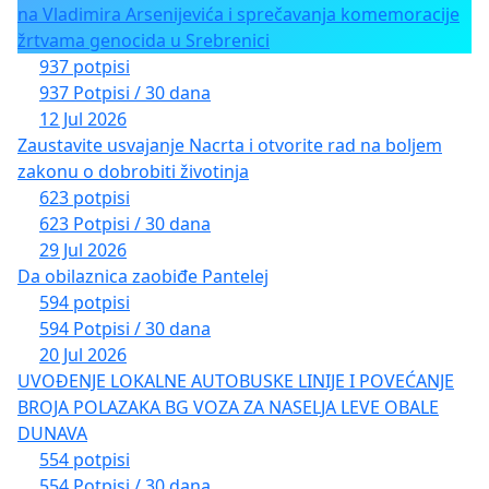
na Vladimira Arsenijevića i sprečavanja komemoracije
žrtvama genocida u Srebrenici
937 potpisi
937 Potpisi / 30 dana
12 Jul 2026
Zaustavite usvajanje Nacrta i otvorite rad na boljem
zakonu o dobrobiti životinja
623 potpisi
623 Potpisi / 30 dana
29 Jul 2026
Da obilaznica zaobiđe Pantelej
594 potpisi
594 Potpisi / 30 dana
20 Jul 2026
UVOĐENJE LOKALNE AUTOBUSKE LINIJE I POVEĆANJE
BROJA POLAZAKA BG VOZA ZA NASELJA LEVE OBALE
DUNAVA
554 potpisi
554 Potpisi / 30 dana