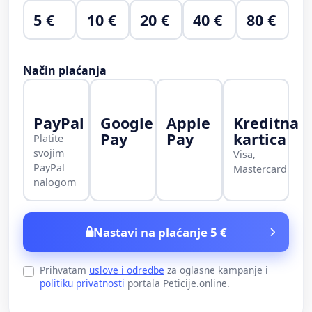
5 €
10 €
20 €
40 €
80 €
Način plaćanja
PayPal
Google
Apple
Kreditna
Pay
Pay
kartica
Platite
svojim
Visa,
PayPal
Mastercard
nalogom
Nastavi na plaćanje 5 €
Prihvatam
uslove i odredbe
za oglasne kampanje i
politiku privatnosti
portala Peticije.online.