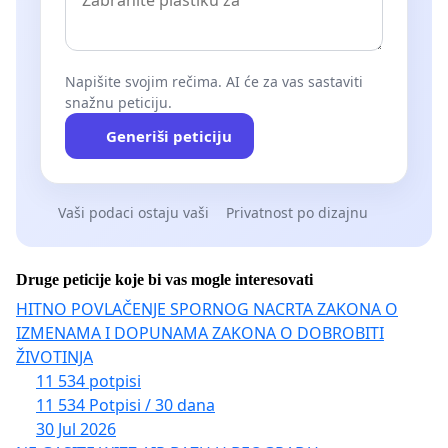
Napišite svojim rečima. AI će za vas sastaviti
snažnu peticiju.
Generiši peticiju
Vaši podaci ostaju vaši
Privatnost po dizajnu
Druge peticije koje bi vas mogle interesovati
HITNO POVLAČENJE SPORNOG NACRTA ZAKONA O
IZMENAMA I DOPUNAMA ZAKONA O DOBROBITI
ŽIVOTINJA
11 534 potpisi
11 534 Potpisi / 30 dana
30 Jul 2026