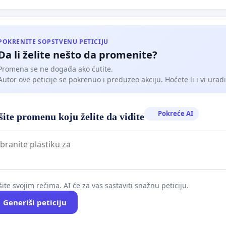
а, нису показали немар, већ су више пута тражили
кара, поступајући у интересу здравља свог детета.
POKRENITE SOPSTVENU PETICIJU
Da li želite nešto da promenite?
Promena se ne događa ako ćutite.
Autor ove peticije se pokrenuo i preduzeo akciju. Hoćete li i vi uradit
ЕВ ПЕТИЦИЈЕ
Pokreće AI
ite promenu koju želite da vidite
о:
ску комору Србије,
ite svojim rečima. AI će za vas sastaviti snažnu peticiju.
тарство здравља Републике Србије,
Generiši peticiju
ствену инспекцију,