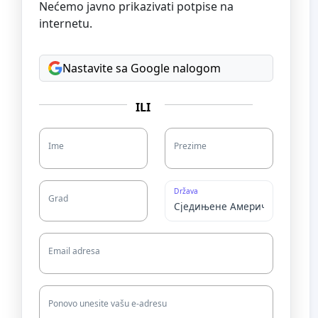
Nećemo javno prikazivati potpise na
internetu.
Nastavite sa Google nalogom
ILI
Ime
Prezime
Država
Grad
Email adresa
Ponovo unesite vašu e-adresu