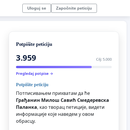
Uloguj se
Započnite peticiju
Potpišite peticiju
3.959
Cilj: 5.000
Pregledaj potpise →
Potpišite peticiju
Потписивањем прихватам да ће
Грађанин Милош Савић Смедеревска
Паланка
, као творац петиције, видети
информације које наведем у овом
обрасцу.