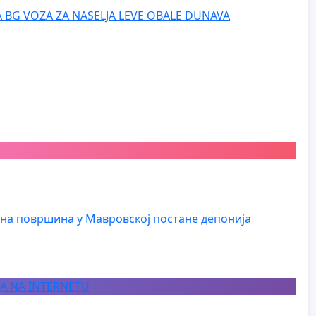
 BG VOZA ZA NASELJA LEVE OBALE DUNAVA
на површина у Мавровској постане депонија
JA NA INTERNETU