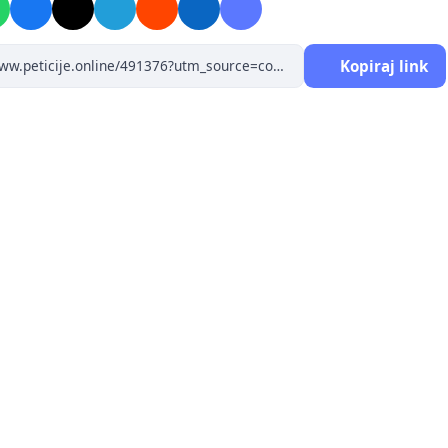
кватно реаговало, нити је дете у разумном року
 у вишу здравствену установу;
Kopiraj link
 дете тек након више сати транспортовано и, нажалост,
ло у санитету или на пријему у београдску здравствену
;
 случај изазвао оправдано велико огорчење јавности,
га је Више јавно тужилаштво наложило обдукцију и
ање целокупне медицинске документације;
 очекује и поступање надлежних институција —
рства здравља, Лекарске коморе Србије и Здравствене
ије.
 истичемо да родитељи, према свим доступним