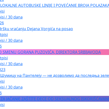
LOKALNE AUTOBUSKE LINIJE I POVEĆANJE BROJA POLAZAKA
isi
isi / 30 dana
026
dršku vraćanju Dejana Vorgića na posao
tpisi
isi / 30 dana
6
O SMENU GORANA PUZOVIĆA, DIREKTORA SRBIJAVODA
tpisi
isi / 30 dana
023
 Шумицу на Пантелеју — не дозволимо да последња зеле
isi
isi / 30 dana
6
A ZA JAČANJE ZAŠTITE DECE OD SEKSUALNOG ISKORIŠĆAVAN
isi