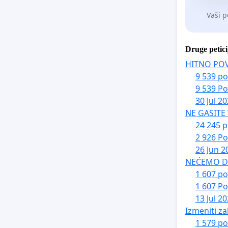
Vaši p
да, у с
Druge petici
1. Хитн
HITNO PO
дежурне
9 539 po
те ноћи
9 539 Po
30 Jul 2
„Стефан
NE GASITE
2. Испи
24 245 p
2 926 Po
детета,
26 Jun 2
упућива
NEĆEMO DA 
1 607 po
3. Укол
1 607 Po
могућно
13 Jul 2
Izmeniti za
4. Обав
1 579 po
транспа