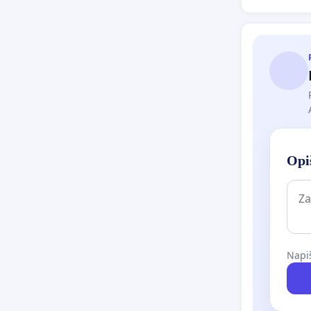
наводим
помоћ ле
⸻
📝 ЗАХТ
Opiš
Позивам
• Лекар
Napiš
• Минис
• Здрав