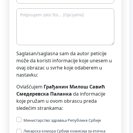
Saglasan/saglasna sam da autor peticije
može da koristi informacije koje unesem u
ovaj obrazac u svrhe koje odaberem u
nastavku:
Ovlašćujem
Грађанин Милош Савић
Смедеревска Паланка
da informacije
koje pružam u ovom obrascu preda
sledećim strankama:
Министарство здравља Републике Србије
Лекарска комора Србије комисија за етичка