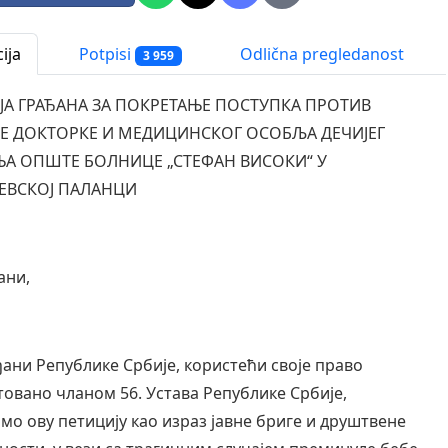
ija
Potpisi
Odlična pregledanost
3 959
ЈА ГРАЂАНА ЗА ПОКРЕТАЊЕ ПОСТУПКА ПРОТИВ
Е ДОКТОРКЕ И МЕДИЦИНСКОГ ОСОБЉА ДЕЧИЈЕГ
А ОПШТЕ БОЛНИЦЕ „СТЕФАН ВИСОКИ“ У
ЕВСКОЈ ПАЛАНЦИ
ани,
ђани Републике Србије, користећи своје право
товано чланом 56. Устава Републике Србије,
мо ову петицију као израз јавне бриге и друштвене