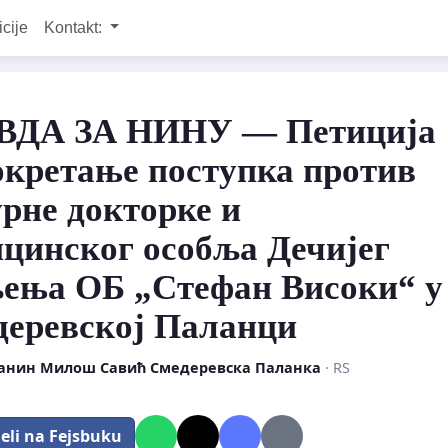
icije
Kontakt:
ВДА ЗА НИНУ — Петиција
окретање поступка против
рне докторке и
цинског особља Дечијег
ења ОБ „Стефан Високи“ у
деревској Паланци
анин Милош Савић Смедеревска Паланка
· RS
eli na Fejsbuku