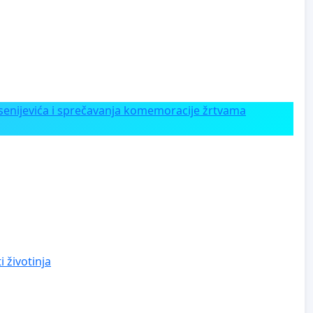
enijevića i sprečavanja komemoracije žrtvama
 životinja