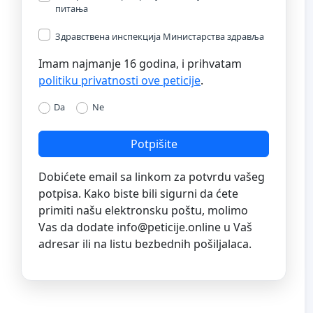
питања
Здравствена инспекција Министарства здравља
Imam najmanje 16 godina, i prihvatam
politiku privatnosti ove peticije
.
Da
Ne
Potpišite
Dobićete email sa linkom za potvrdu vašeg
potpisa. Kako biste bili sigurni da ćete
primiti našu elektronsku poštu, molimo
Vas da dodate
info@peticije.online
u Vaš
adresar ili na listu bezbednih pošiljalaca.