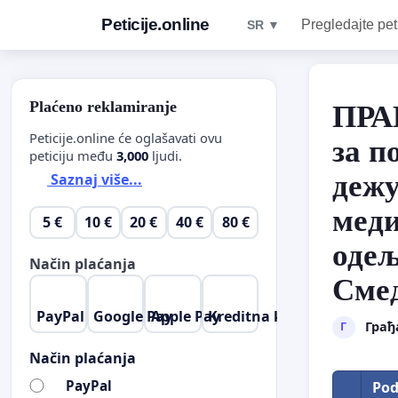
Peticije.online
Pregledajte pet
SR ▼
Plaćeno reklamiranje
ПРА
Peticije.online će oglašavati ovu
за п
peticiju među
3,000
ljudi.
дежу
Saznaj više...
меди
5 €
10 €
20 €
40 €
80 €
одељ
Način plaćanja
Сме
PayPal
Google Pay
Apple Pay
Kreditna kartica
Грађ
Г
Način plaćanja
PayPal
Pod