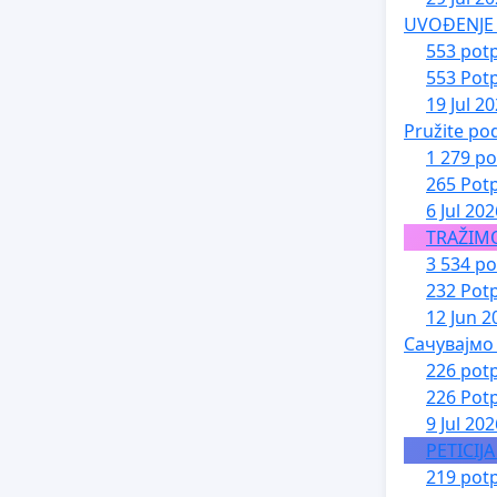
UVOĐENJE 
553 potp
553 Potp
19 Jul 2
Pružite po
1 279 po
265 Potp
6 Jul 202
TRAŽIM
3 534 po
232 Potp
12 Jun 2
Сачувајмо
226 potp
226 Potp
9 Jul 202
PETICIJ
219 potp