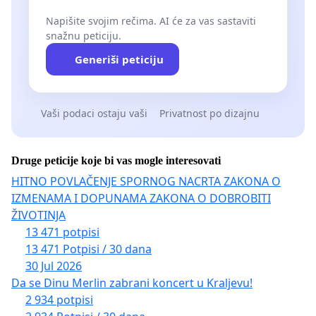
Napišite svojim rečima. AI će za vas sastaviti
snažnu peticiju.
Generiši peticiju
Vaši podaci ostaju vaši
Privatnost po dizajnu
Druge peticije koje bi vas mogle interesovati
HITNO POVLAČENJE SPORNOG NACRTA ZAKONA O
IZMENAMA I DOPUNAMA ZAKONA O DOBROBITI
ŽIVOTINJA
13 471 potpisi
13 471 Potpisi / 30 dana
30 Jul 2026
Da se Dinu Merlin zabrani koncert u Kraljevu!
2 934 potpisi