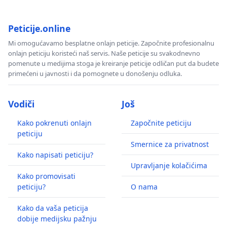
Peticije.online
Mi omogućavamo besplatne onlajn peticije. Započnite profesionalnu
onlajn peticiju koristeći naš servis. Naše peticije su svakodnevno
pomenute u medijima stoga je kreiranje peticije odličan put da budete
primećeni u javnosti i da pomognete u donošenju odluka.
Vodiči
Još
Kako pokrenuti onlajn
Započnite peticiju
peticiju
Smernice za privatnost
Kako napisati peticiju?
Upravljanje kolačićima
Kako promovisati
peticiju?
O nama
Kako da vaša peticija
dobije medijsku pažnju