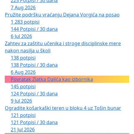
225 Potpisi / 30 dana
7 Aug 2026
Pružite podršku vraćanju Dejana Vorgića na posao
1 283 potpisi
144 Potpisi / 30 dana
6 Jul 2026
Zahtev za zaštitu učenika i stroge disciplinske mere
nakon nasilja u školi
138 potpisi
138 Potpisi / 30 dana
6 Aug 2026
Povratak Zlatka Dalića kao izbornika
145 potpisi
124 Potpisi / 30 dana
9 Jul 2026
Ogradite košarkaški teren u bloku 4 uz Tošin bunar
121 potpisi
121 Potpisi / 30 dana
21 Jul 2026