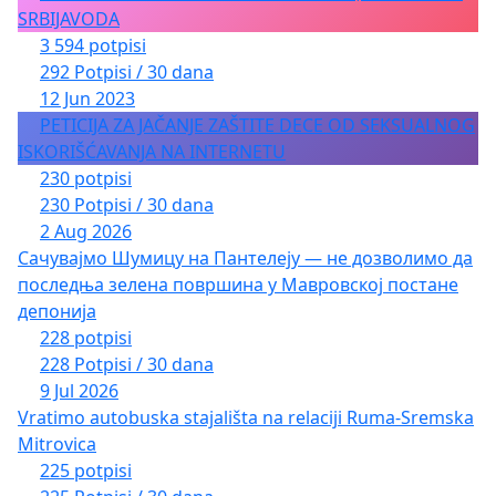
SRBIJAVODA
3 594 potpisi
292 Potpisi / 30 dana
12 Jun 2023
PETICIJA ZA JAČANJE ZAŠTITE DECE OD SEKSUALNOG
ISKORIŠĆAVANJA NA INTERNETU
230 potpisi
230 Potpisi / 30 dana
2 Aug 2026
Сачувајмо Шумицу на Пантелеју — не дозволимо да
последња зелена површина у Мавровској постане
депонија
228 potpisi
228 Potpisi / 30 dana
9 Jul 2026
Vratimo autobuska stajališta na relaciji Ruma-Sremska
Mitrovica
225 potpisi