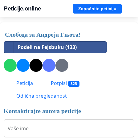
Peticije.online
Započnite peticiju
Слобода за Андреjа Гњота!
Podeli na Fejsbuku (133)
Peticija
Potpisi
825
Odlična pregledanost
Kontaktirajte autora peticije
Vaše ime