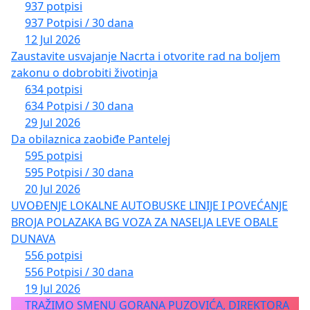
937 potpisi
937 Potpisi / 30 dana
12 Jul 2026
Zaustavite usvajanje Nacrta i otvorite rad na boljem
zakonu o dobrobiti životinja
634 potpisi
634 Potpisi / 30 dana
29 Jul 2026
Da obilaznica zaobiđe Pantelej
595 potpisi
595 Potpisi / 30 dana
20 Jul 2026
UVOĐENJE LOKALNE AUTOBUSKE LINIJE I POVEĆANJE
BROJA POLAZAKA BG VOZA ZA NASELJA LEVE OBALE
DUNAVA
556 potpisi
556 Potpisi / 30 dana
19 Jul 2026
TRAŽIMO SMENU GORANA PUZOVIĆA, DIREKTORA