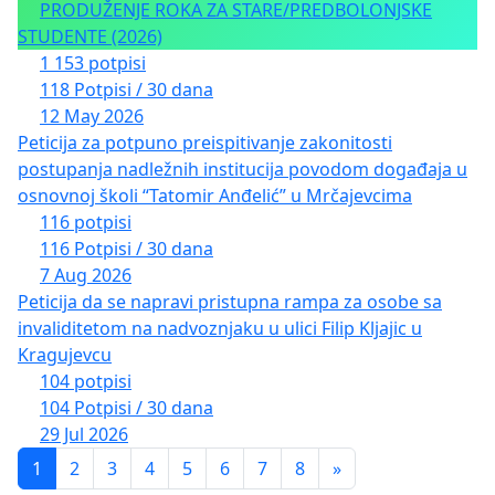
PRODUŽENJE ROKA ZA STARE/PREDBOLONJSKE
STUDENTE (2026)
1 153 potpisi
118 Potpisi / 30 dana
12 May 2026
Peticija za potpuno preispitivanje zakonitosti
postupanja nadležnih institucija povodom događaja u
osnovnoj školi “Tatomir Anđelić” u Mrčajevcima
116 potpisi
116 Potpisi / 30 dana
7 Aug 2026
Peticija da se napravi pristupna rampa za osobe sa
invaliditetom na nadvoznjaku u ulici Filip Kljajic u
Kragujevcu
104 potpisi
104 Potpisi / 30 dana
29 Jul 2026
1
2
3
4
5
6
7
8
»