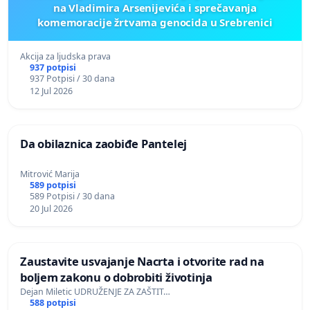
na Vladimira Arsenijevića i sprečavanja
komemoracije žrtvama genocida u Srebrenici
Akcija za ljudska prava
937 potpisi
937 Potpisi / 30 dana
12 Jul 2026
Da obilaznica zaobiđe Pantelej
Mitrović Marija
589 potpisi
589 Potpisi / 30 dana
20 Jul 2026
Zaustavite usvajanje Nacrta i otvorite rad na
boljem zakonu o dobrobiti životinja
Dejan Miletic UDRUŽENJE ZA ZAŠTIT…
588 potpisi