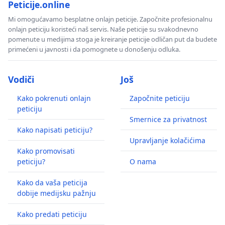
Peticije.online
Mi omogućavamo besplatne onlajn peticije. Započnite profesionalnu
onlajn peticiju koristeći naš servis. Naše peticije su svakodnevno
pomenute u medijima stoga je kreiranje peticije odličan put da budete
primećeni u javnosti i da pomognete u donošenju odluka.
Vodiči
Još
Kako pokrenuti onlajn
Započnite peticiju
peticiju
Smernice za privatnost
Kako napisati peticiju?
Upravljanje kolačićima
Kako promovisati
peticiju?
O nama
Kako da vaša peticija
dobije medijsku pažnju
Kako predati peticiju