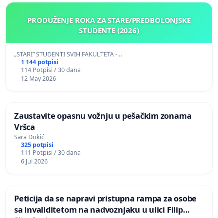
PRODUŽENJE ROKA ZA STARE/PREDBOLONJSKE
STUDENTE (2026)
„STARI” STUDENTI SVIH FAKULTETA -…
1 144 potpisi
114 Potpisi / 30 dana
12 May 2026
Zaustavite opasnu vožnju u pešačkim zonama
Vršca
Sara Đokić
325 potpisi
111 Potpisi / 30 dana
6 Jul 2026
Peticija da se napravi pristupna rampa za osobe
sa invaliditetom na nadvoznjaku u ulici Filip