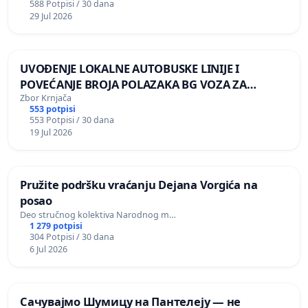
588 Potpisi / 30 dana
29 Jul 2026
UVOĐENJE LOKALNE AUTOBUSKE LINIJE I
POVEĆANJE BROJA POLAZAKA BG VOZA ZA
NASELJA LEVE OBALE DUNAVA
Zbor Krnjača
553 potpisi
553 Potpisi / 30 dana
19 Jul 2026
Pružite podršku vraćanju Dejana Vorgića na
posao
Deo stručnog kolektiva Narodnog m…
1 279 potpisi
304 Potpisi / 30 dana
6 Jul 2026
Сачувајмо Шумицу на Пантелеју — не