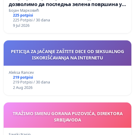
дозволимо да последња зелена површина у
Мавровској постане депонија
Бојан Марковић
225 potpisi
225 Potpisi / 30 dana
9 Jul 2026
PETICIJA ZA JAČANJE ZAŠTITE DECE OD SEKSUALNOG
ISKORIŠĆAVANJA NA INTERNETU
Aleksa Rancev
219 potpisi
219 Potpisi / 30 dana
2 Aug 2026
TRAŽIMO SMENU GORANA PUZOVIĆA, DIREKTORA
SRBIJAVODA
Savski Nasip