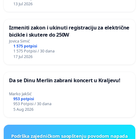
13 Jul 2026
Izmeniti zakon i ukinuti registraciju za električne
bicikle i skutere do 250W
Jovica Simić
1 575 potpisi
1 575 Potpisi / 30 dana
17 Jul 2026
Da se Dinu Merlin zabrani koncert u Kraljevu!
Marko Jakšić
953 potpisi
953 Potpisi / 30 dana
5 Aug 2026
Podrška zajedničkom saopštenju povodom napada