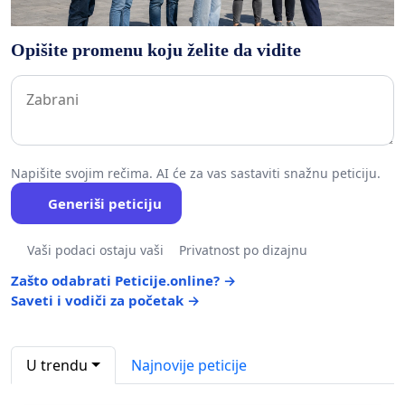
Opišite promenu koju želite da vidite
Napišite svojim rečima. AI će za vas sastaviti snažnu peticiju.
Generiši peticiju
Vaši podaci ostaju vaši
Privatnost po dizajnu
Zašto odabrati Peticije.online? →
Saveti i vodiči za početak →
U trendu
Najnovije peticije