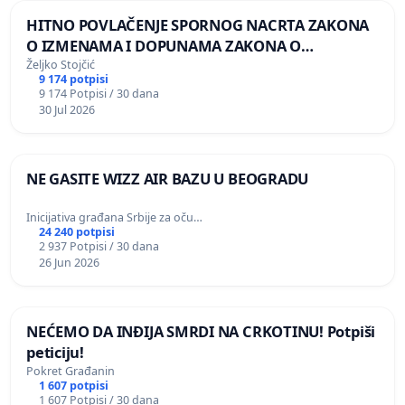
HITNO POVLAČENJE SPORNOG NACRTA ZAKONA
O IZMENAMA I DOPUNAMA ZAKONA O
DOBROBITI ŽIVOTINJA
Željko Stojčić
9 174 potpisi
9 174 Potpisi / 30 dana
30 Jul 2026
NE GASITE WIZZ AIR BAZU U BEOGRADU
Inicijativa građana Srbije za oču…
24 240 potpisi
2 937 Potpisi / 30 dana
26 Jun 2026
NEĆEMO DA INĐIJA SMRDI NA CRKOTINU! Potpiši
peticiju!
Pokret Građanin
1 607 potpisi
1 607 Potpisi / 30 dana