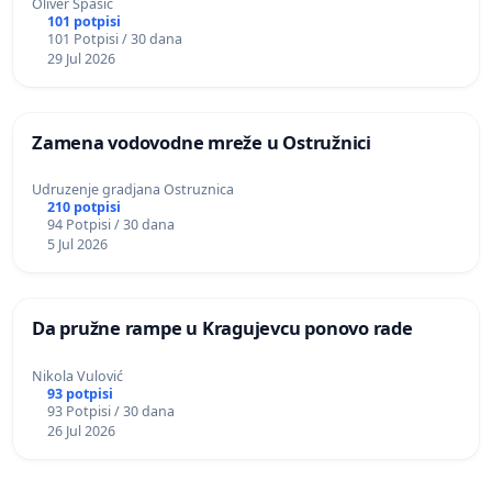
Kljajic u Kragujevcu
Oliver Spasic
101 potpisi
101 Potpisi / 30 dana
29 Jul 2026
Zamena vodovodne mreže u Ostružnici
Udruzenje gradjana Ostruznica
210 potpisi
94 Potpisi / 30 dana
5 Jul 2026
Da pružne rampe u Kragujevcu ponovo rade
Nikola Vulović
93 potpisi
93 Potpisi / 30 dana
26 Jul 2026