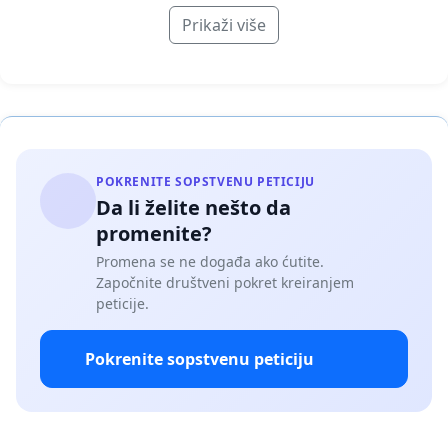
Prikaži više
POKRENITE SOPSTVENU PETICIJU
Da li želite nešto da
promenite?
Promena se ne događa ako ćutite.
Započnite društveni pokret kreiranjem
peticije.
Pokrenite sopstvenu peticiju