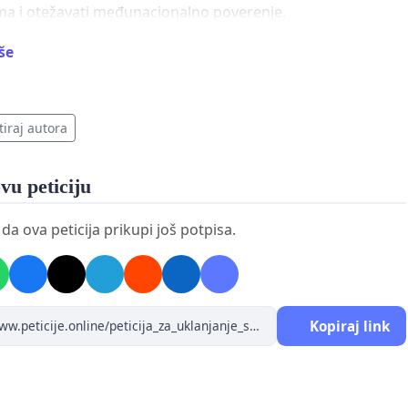
a i otežavati međunacionalno poverenje.
iše
sno da naglasim da ova inicijativa nije usmerena protiv
g naroda, njegove kulture ili zajednice u Srbiji. Poštujem
tiraj autora
ih naroda da čuvaju svoj identitet i kulturno nasleđe, kao i
 adekvatno predstavljanje u javnom i kulturnom životu.
vu peticiju
a ova peticija prikupi još potpisa.
 smatram da je potrebno da javni spomenici i muzejske
 budu usmereni ka vrednostima mira, obrazovanja,
i zajedničkog života svih građana Srbije.
Kopiraj link
a zahtevam od nadležnih institucija da: