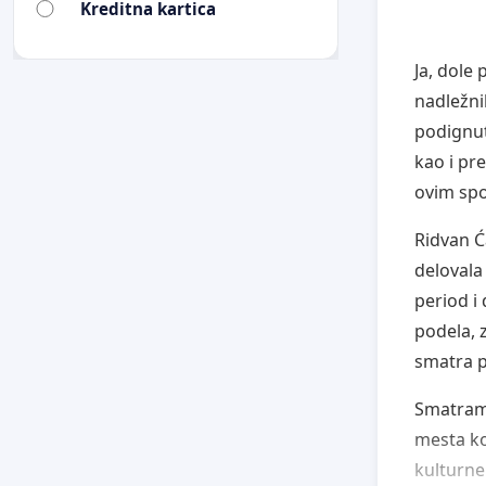
Kreditna kartica
Ja, dole
nadležni
podignut
kao i pr
ovim sp
Ridvan Ć
delovala
period i 
podela, 
smatra p
Smatram 
mesta ko
kulturne