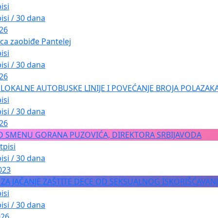
isi
isi / 30 dana
026
ica zaobiđe Pantelej
isi
isi / 30 dana
026
LOKALNE AUTOBUSKE LINIJE I POVEĆANJE BROJA POLAZAKA
isi
isi / 30 dana
026
O SMENU GORANA PUZOVIĆA, DIREKTORA SRBIJAVODA
tpisi
isi / 30 dana
023
A ZA JAČANJE ZAŠTITE DECE OD SEKSUALNOG ISKORIŠĆAVAN
isi
isi / 30 dana
026