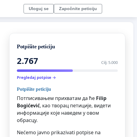
Uloguj se
Započnite peticiju
Potpišite peticiju
2.767
Cilj: 5.000
Pregledaj potpise →
Potpišite peticiju
Потписивањем прихватам да ће
Filip
Bogićević
, као творац петиције, видети
информације које наведем у овом
обрасцу.
Nećemo javno prikazivati potpise na