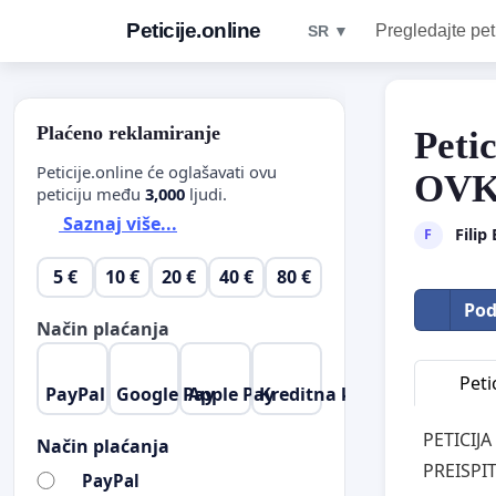
Peticije.online
Pregledajte pet
SR ▼
Plaćeno reklamiranje
Peti
Peticije.online će oglašavati ovu
OVK
peticiju među
3,000
ljudi.
Saznaj više...
Filip
F
5 €
10 €
20 €
40 €
80 €
Pod
Način plaćanja
Petic
PayPal
Google Pay
Apple Pay
Kreditna kartica
PETICIJ
Način plaćanja
PREISPI
PayPal