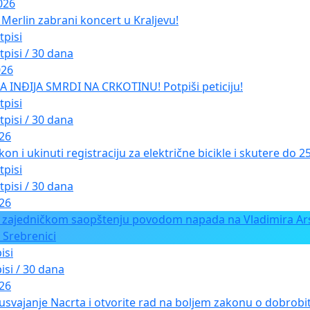
026
Merlin zabrani koncert u Kraljevu!
tpisi
tpisi / 30 dana
026
INĐIJA SMRDI NA CRKOTINU! Potpiši peticiju!
tpisi
tpisi / 30 dana
026
kon i ukinuti registraciju za električne bicikle i skutere do 
tpisi
tpisi / 30 dana
026
 zajedničkom saopštenju povodom napada na Vladimira Ars
 Srebrenici
isi
isi / 30 dana
026
usvajanje Nacrta i otvorite rad na boljem zakonu o dobrobiti