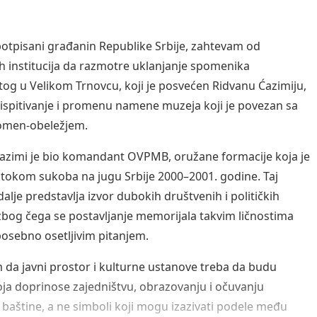
 potpisani građanin Republike Srbije, zahtevam od
h institucija da razmotre uklanjanje spomenika
og u Velikom Trnovcu, koji je posvećen Ridvanu Ćazimiju,
eispitivanje i promenu namene muzeja koji je povezan sa
omen-obeležjem.
azimi je bio komandant OVPMB, oružane formacije koja je
 tokom sukoba na jugu Srbije 2000–2001. godine. Taj
dalje predstavlja izvor dubokih društvenih i političkih
zbog čega se postavljanje memorijala takvim ličnostima
osebno osetljivim pitanjem.
da javni prostor i kulturne ustanove treba da budu
ja doprinose zajedništvu, obrazovanju i očuvanju
 baštine, a ne simboli koji mogu izazivati podele među