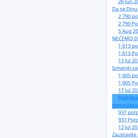
26 Jun 2
Da se Dinu 
2 790 po
2 790 Po
5 Aug 2
NEĆEMO DA 
1 613 po
1 613 Po
13 Jul 2
Izmeniti za
1 605 po
1 605 Po
17 Jul 2
Podrška
genocida u
937 potp
937 Potp
12 Jul 2
Zaustavite 