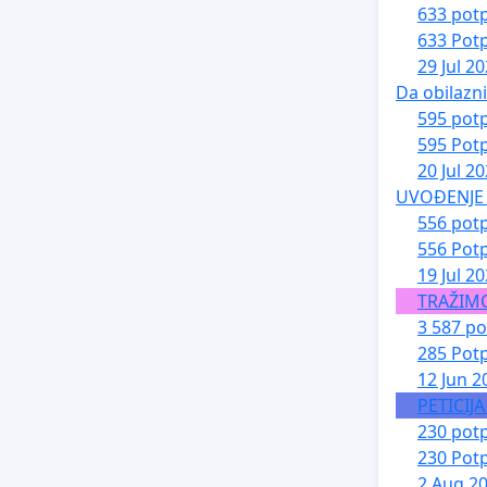
633 potp
633 Potp
29 Jul 2
Da obilazn
595 potp
595 Potp
20 Jul 2
UVOĐENJE 
556 potp
556 Potp
19 Jul 2
TRAŽIM
3 587 po
285 Potp
12 Jun 2
PETICIJ
230 potp
230 Potp
2 Aug 2