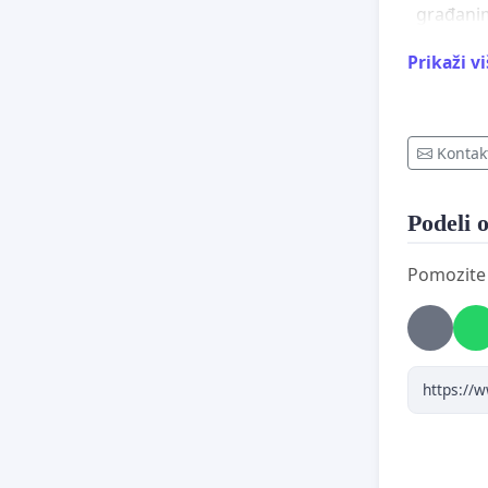
građanim
Prikaži v
Želim ja
albansko
Kontak
pravo sv
da imaju
Podeli o
Pomozite d
Međutim,
postavke
kulture 
Zbog tog