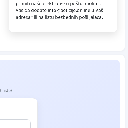
primiti našu elektronsku poštu, molimo
Vas da dodate
info@peticije.online
u Vaš
adresar ili na listu bezbednih pošiljalaca.
i isto?