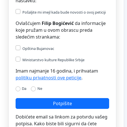
nastavku:
Pošaljite mi imejl kada bude novosti o ovoj peticiji
Ovlašćujem
Filip Bogićević
da informacije
koje pružam u ovom obrascu preda
sledećim strankama:
Opština Bujanovac
Ministarstvo kulture Republike Srbije
Imam najmanje 16 godina, i prihvatam
politiku privatnosti ove peticije
.
Da
Ne
Potpišite
Dobićete email sa linkom za potvrdu vašeg
potpisa. Kako biste bili sigurni da ćete