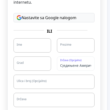
internetu.
Nastavite sa Google nalogom
ILI
Ime
Prezime
Država (Opcijalno)
Grad
Ulica i broj (Opcijalno)
Država