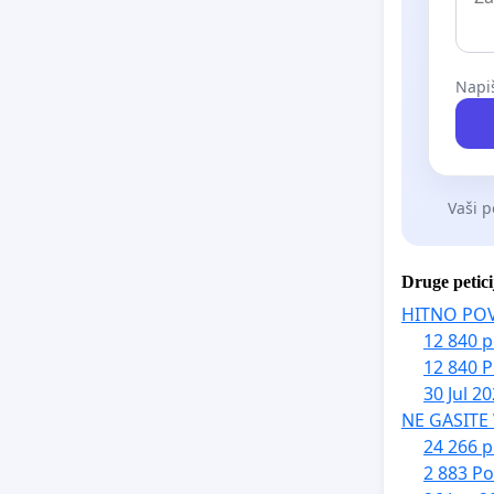
Napiš
Vaši p
Druge petici
HITNO PO
12 840 p
12 840 P
30 Jul 2
NE GASITE
24 266 p
2 883 Po