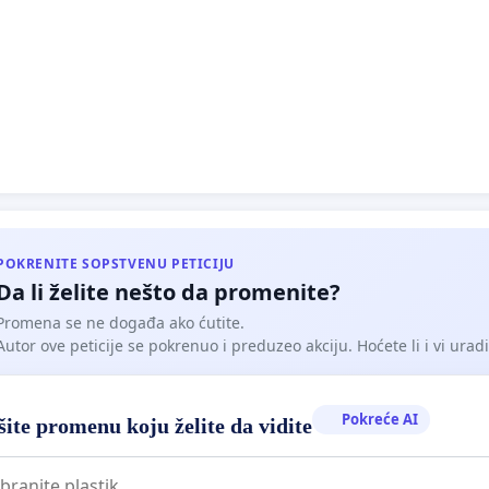
POKRENITE SOPSTVENU PETICIJU
Da li želite nešto da promenite?
Promena se ne događa ako ćutite.
Autor ove peticije se pokrenuo i preduzeo akciju. Hoćete li i vi uradit
Pokreće AI
ite promenu koju želite da vidite