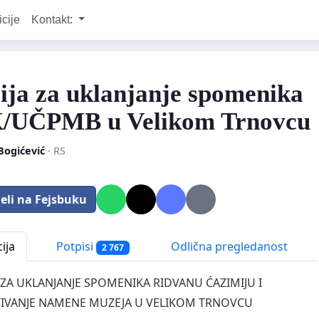
icije
Kontakt:
cija za uklanjanje spomenika
/UČPMB u Velikom Trnovcu
 Bogićević
· RS
eli na Fejsbuku
ija
Potpisi
Odlična pregledanost
2 767
A ZA UKLANJANJE SPOMENIKA RIDVANU ĆAZIMIJU I
TIVANJE NAMENE MUZEJA U VELIKOM TRNOVCU