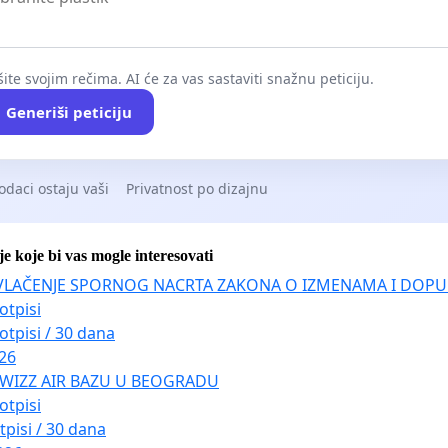
ite svojim rečima. AI će za vas sastaviti snažnu peticiju.
Generiši peticiju
odaci ostaju vaši
Privatnost po dizajnu
je koje bi vas mogle interesovati
VLAČENJE SPORNOG NACRTA ZAKONA O IZMENAMA I DOPU
otpisi
otpisi / 30 dana
026
 WIZZ AIR BAZU U BEOGRADU
otpisi
tpisi / 30 dana