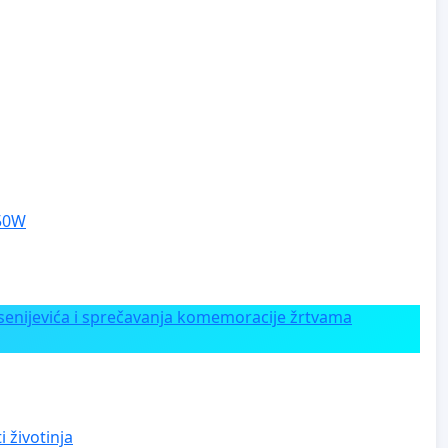
250W
enijevića i sprečavanja komemoracije žrtvama
 životinja