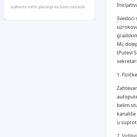
Inicijat
Izaberite način plaćanja da biste nastavili.
Svedoci 
uzrokova
gradskim
Mi, dole
(Putevi 
sekretar
1. Fizič
Zahtevam
autopute
belim st
kanališe
u suprot
2. Vidlji