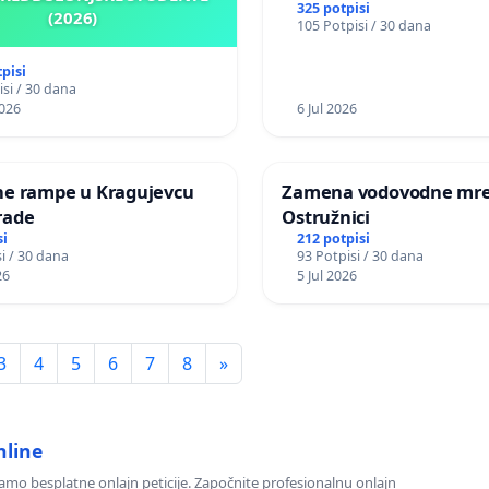
325 potpisi
(2026)
105 Potpisi / 30 dana
tpisi
si / 30 dana
026
6 Jul 2026
ne rampe u Kragujevcu
Zamena vodovodne mre
rade
Ostružnici
si
212 potpisi
i / 30 dana
93 Potpisi / 30 dana
26
5 Jul 2026
3
4
5
6
7
8
»
nline
o besplatne onlajn peticije. Započnite profesionalnu onlajn