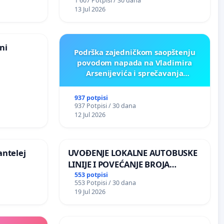
1 607 Potpisi / 30 dana
13 Jul 2026
ni
Podrška zajedničkom saopštenju
povodom napada na Vladimira
Arsenijevića i sprečavanja
komemoracije žrtvama genocida u
Srebrenici
937 potpisi
937 Potpisi / 30 dana
12 Jul 2026
antelej
UVOĐENJE LOKALNE AUTOBUSKE
LINIJE I POVEĆANJE BROJA
POLAZAKA BG VOZA ZA NASELJA
553 potpisi
553 Potpisi / 30 dana
LEVE OBALE DUNAVA
19 Jul 2026