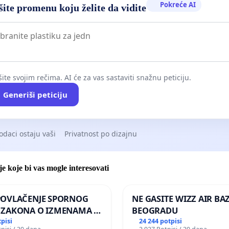
Pokreće AI
ite promenu koju želite da vidite
ite svojim rečima. AI će za vas sastaviti snažnu peticiju.
Generiši peticiju
odaci ostaju vaši
Privatnost po dizajnu
je koje bi vas mogle interesovati
POVLAČENJE SPORNOG
NE GASITE WIZZ AIR BA
 ZAKONA O IZMENAMA I
BEOGRADU
MA ZAKONA O
tpisi
24 244 potpisi