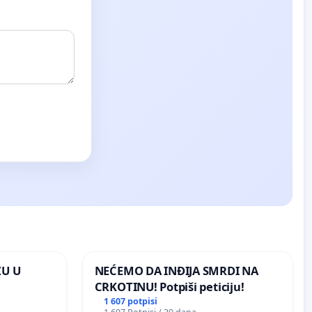
ZU U
NEĆEMO DA INĐIJA SMRDI NA
CRKOTINU! Potpiši peticiju!
1 607 potpisi