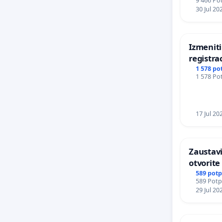
9 466 Pot
DOBROBI
30 Jul 20
Izmeniti
registrac
skutere
1 578 po
1 578 Pot
17 Jul 20
Zaustavi
otvorite
dobrobit
589 potp
589 Potpi
29 Jul 20