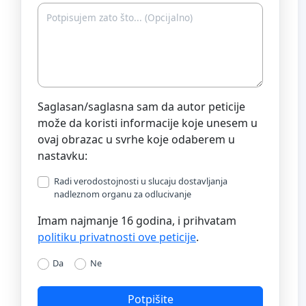
Saglasan/saglasna sam da autor peticije
može da koristi informacije koje unesem u
ovaj obrazac u svrhe koje odaberem u
nastavku:
Radi verodostojnosti u slucaju dostavljanja
nadleznom organu za odlucivanje
Imam najmanje 16 godina, i prihvatam
politiku privatnosti ove peticije
.
Da
Ne
Potpišite