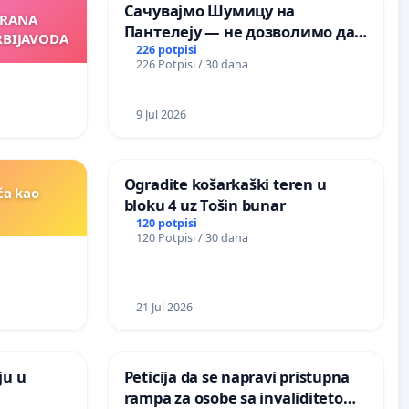
Сачувајмо Шумицу на
ORANA
Пантелеју — не дозволимо да
RBIJAVODA
последња зелена површина у
226 potpisi
226 Potpisi / 30 dana
Мавровској постане депонија
9 Jul 2026
Ogradite košarkaški teren u
ća kao
bloku 4 uz Tošin bunar
120 potpisi
120 Potpisi / 30 dana
21 Jul 2026
ju u
Peticija da se napravi pristupna
rampa za osobe sa invaliditetom