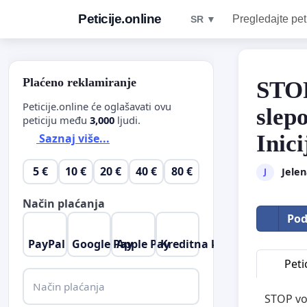
Peticije.online
Pregledajte pet
SR ▼
Plaćeno reklamiranje
STOP
Peticije.online će oglašavati ovu
slep
peticiju među
3,000
ljudi.
Inic
Saznaj više...
5 €
10 €
20 €
40 €
80 €
Jelen
J
Način plaćanja
Pod
PayPal
Google Pay
Apple Pay
Kreditna kartica
Petic
Način plaćanja
STOP vož