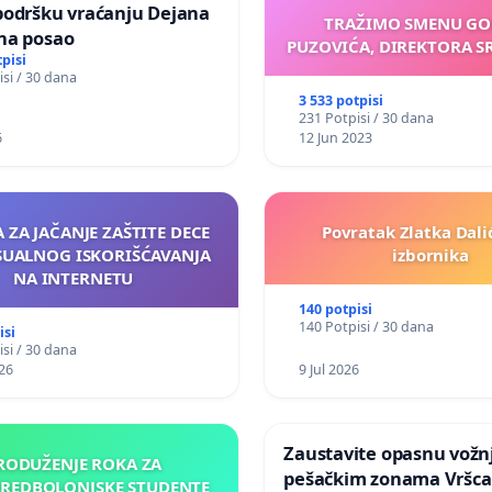
podršku vraćanju Dejana
TRAŽIMO SMENU G
 na posao
PUZOVIĆA, DIREKTORA S
tpisi
si / 30 dana
3 533 potpisi
231 Potpisi / 30 dana
6
12 Jun 2023
A ZA JAČANJE ZAŠTITE DECE
Povratak Zlatka Dali
SUALNOG ISKORIŠĆAVANJA
izbornika
NA INTERNETU
140 potpisi
140 Potpisi / 30 dana
isi
si / 30 dana
26
9 Jul 2026
Zaustavite opasnu vožn
RODUŽENJE ROKA ZA
pešačkim zonama Vršca
PREDBOLONJSKE STUDENTE