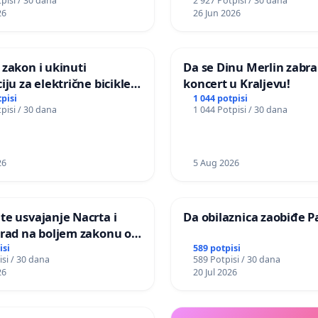
pisi / 30 dana
2 927 Potpisi / 30 dana
TI ŽIVOTINJA
26
26 Jun 2026
 zakon i ukinuti
Da se Dinu Merlin zabra
iju za električne bicikle i
koncert u Kraljevu!
 do 250W
tpisi
1 044 potpisi
pisi / 30 dana
1 044 Potpisi / 30 dana
26
5 Aug 2026
te usvajanje Nacrta i
Da obilaznica zaobiđe P
 rad na boljem zakonu o
i životinja
isi
589 potpisi
si / 30 dana
589 Potpisi / 30 dana
26
20 Jul 2026