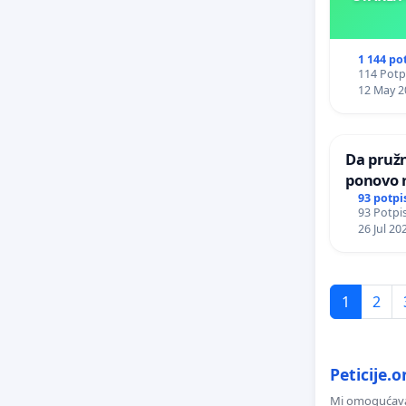
1 144 po
114 Potpi
12 May 2
Da pruž
ponovo 
93 potpi
93 Potpis
26 Jul 20
1
2
Peticije.o
Mi omogućavam