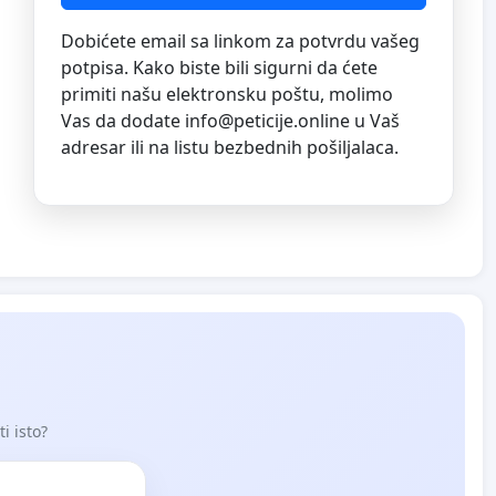
Dobićete email sa linkom za potvrdu vašeg
potpisa. Kako biste bili sigurni da ćete
primiti našu elektronsku poštu, molimo
Vas da dodate
info@peticije.online
u Vaš
adresar ili na listu bezbednih pošiljalaca.
i isto?