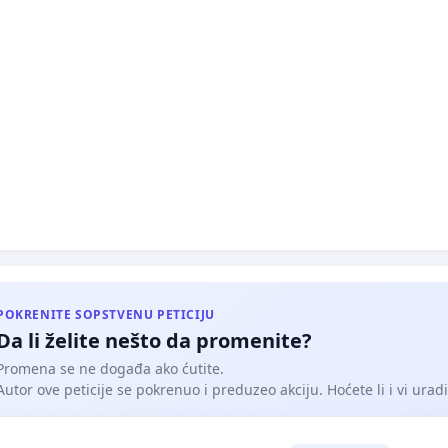
 Waze) kako bi se sprečilo preusmeravanje saobraćaja sa
jnica velikog kapaciteta u male, neuslovne gradske ulice.
lgoritmi stvaraju čepove tamo gde ih nije bilo i ugrožavaju
ost u stambenim zonama.
 ovo važno?
ija treba da nam pomaže, a ne da upravlja nama.
uktura mora biti projektovana tako da "prašta greške", a
zvoljava da jedan pogrešan skretaj uništi živote.
 podeli – za bezbednije puteve svih nas!
POKRENITE SOPSTVENU PETICIJU
Da li želite nešto da promenite?
Promena se ne događa ako ćutite.
Autor ove peticije se pokrenuo i preduzeo akciju. Hoćete li i vi uradit