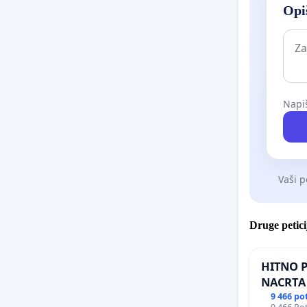
Opiš
Napiš
Vaši p
Druge petici
HITNO 
NACRTA
DOPUNA
9 466 po