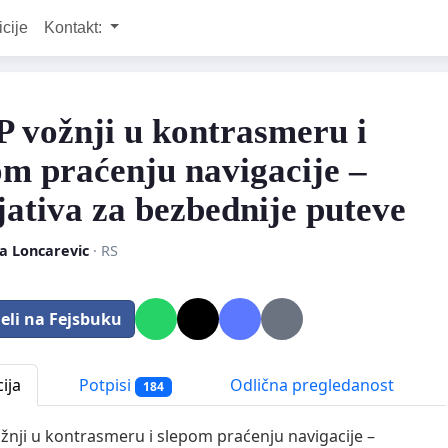
icije
Kontakt:
 vožnji u kontrasmeru i
om praćenju navigacije –
ijativa za bezbednije puteve
a Loncarevic
· RS
eli na Fejsbuku
ija
Potpisi
Odlična pregledanost
184
nji u kontrasmeru i slepom praćenju navigacije –