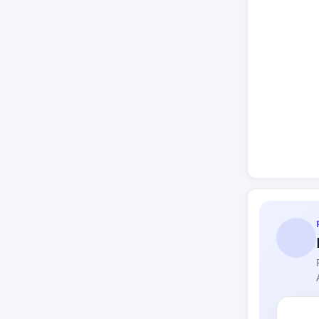
(Google,
saobraća
Ovakvi a
bezbedn
Zašto je
Tehnolog
Infrastr
ne da do
Potpiši i