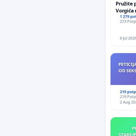
Pružite 
Vorgića
1 279 po
273 Potpi
6 Jul 202
PETICIJ
OD SEK
219 potp
219 Potpi
2 Aug 20
P
STARE/