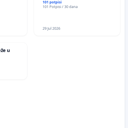
na nadvoznjaku u ulici Filip Kljajic
101 potpisi
101 Potpisi / 30 dana
u Kragujevcu
29 Jul 2026
že u