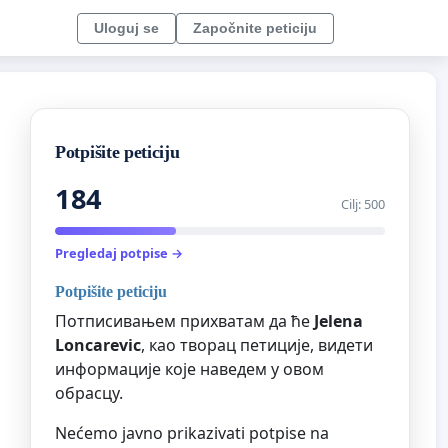
Uloguj se
Započnite peticiju
Potpišite peticiju
184
Cilj: 500
Pregledaj potpise →
Potpišite peticiju
Потписивањем прихватам да ће
Jelena
Loncarevic
, као творац петиције, видети
информације које наведем у овом
обрасцу.
Nećemo javno prikazivati potpise na