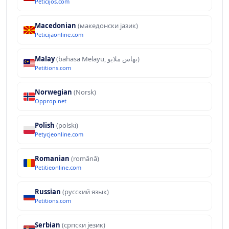
Peticijos.com
Macedonian
(македонски јазик)
Peticijaonline.com
Malay
(bahasa Melayu, بهاس ملايو‎)
Petitions.com
Norwegian
(Norsk)
Opprop.net
Polish
(polski)
Petycjeonline.com
Romanian
(română)
Petitieonline.com
Russian
(русский язык)
Petitions.com
Serbian
(српски језик)