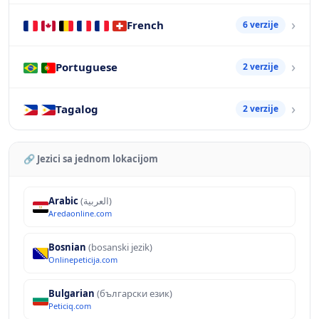
French
6 verzije
Portuguese
2 verzije
Tagalog
2 verzije
🔗 Jezici sa jednom lokacijom
Arabic
(العربية)
Aredaonline.com
Bosnian
(bosanski jezik)
Onlinepeticija.com
Bulgarian
(български език)
Peticiq.com