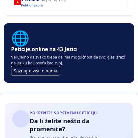
Petitions.com
🌐
Peticije.online na 43 Jezici
Verujemo da svako treba da ima mogućnost da svoj glas izrazi
na jeziku koji oseća kao svoj.
Saznajte više o nama
POKRENITE SOPSTVENU PETICIJU
Da li želite nešto da
promenite?
Promena se ne događa ako ćutite.