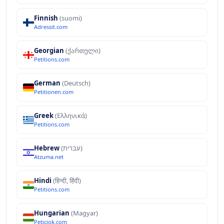
Finnish
(suomi)
Adressit.com
Georgian
(ქართული)
Petitions.com
German
(Deutsch)
Petitionen.com
Greek
(Ελληνικά)
Petitions.com
Hebrew
(עברית)
Atzuma.net
Hindi
(हिन्दी, हिंदी)
Petitions.com
Hungarian
(Magyar)
Peticiok.com