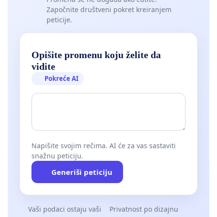
Započnite društveni pokret kreiranjem
peticije.
Opišite promenu koju želite da
vidite
Pokreće AI
Napišite svojim rečima. AI će za vas sastaviti
snažnu peticiju.
Generiši peticiju
Vaši podaci ostaju vaši
Privatnost po dizajnu