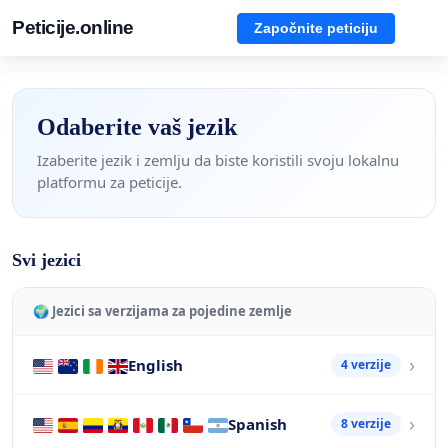
Peticije.online
Započnite peticiju
Odaberite vaš jezik
Izaberite jezik i zemlju da biste koristili svoju lokalnu
platformu za peticije.
Svi jezici
🌍 Jezici sa verzijama za pojedine zemlje
English
4 verzije
Spanish
8 verzije