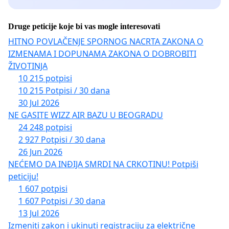
Druge peticije koje bi vas mogle interesovati
HITNO POVLAČENJE SPORNOG NACRTA ZAKONA O
IZMENAMA I DOPUNAMA ZAKONA O DOBROBITI
ŽIVOTINJA
10 215 potpisi
10 215 Potpisi / 30 dana
30 Jul 2026
NE GASITE WIZZ AIR BAZU U BEOGRADU
24 248 potpisi
2 927 Potpisi / 30 dana
26 Jun 2026
NEĆEMO DA INĐIJA SMRDI NA CRKOTINU! Potpiši
peticiju!
1 607 potpisi
1 607 Potpisi / 30 dana
13 Jul 2026
Izmeniti zakon i ukinuti registraciju za električne