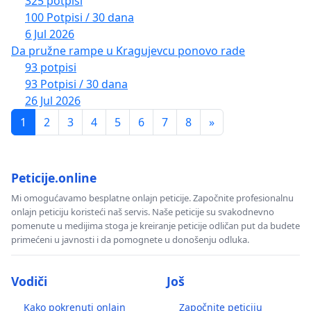
325 potpisi
100 Potpisi / 30 dana
6 Jul 2026
Da pružne rampe u Kragujevcu ponovo rade
93 potpisi
93 Potpisi / 30 dana
26 Jul 2026
1
2
3
4
5
6
7
8
»
Peticije.online
Mi omogućavamo besplatne onlajn peticije. Započnite profesionalnu
onlajn peticiju koristeći naš servis. Naše peticije su svakodnevno
pomenute u medijima stoga je kreiranje peticije odličan put da budete
primećeni u javnosti i da pomognete u donošenju odluka.
Vodiči
Još
Kako pokrenuti onlajn
Započnite peticiju