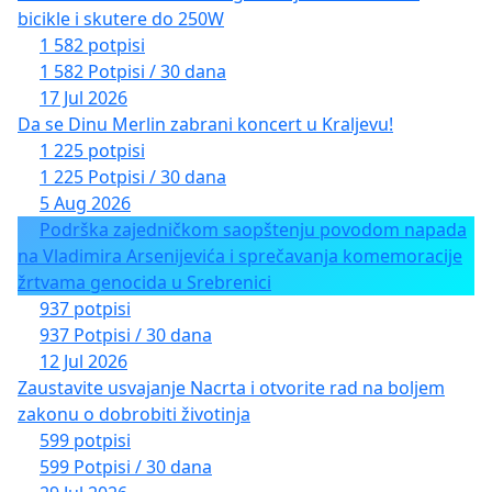
bicikle i skutere do 250W
1 582 potpisi
1 582 Potpisi / 30 dana
17 Jul 2026
Da se Dinu Merlin zabrani koncert u Kraljevu!
1 225 potpisi
1 225 Potpisi / 30 dana
5 Aug 2026
Podrška zajedničkom saopštenju povodom napada
na Vladimira Arsenijevića i sprečavanja komemoracije
žrtvama genocida u Srebrenici
937 potpisi
937 Potpisi / 30 dana
12 Jul 2026
Zaustavite usvajanje Nacrta i otvorite rad na boljem
zakonu o dobrobiti životinja
599 potpisi
599 Potpisi / 30 dana