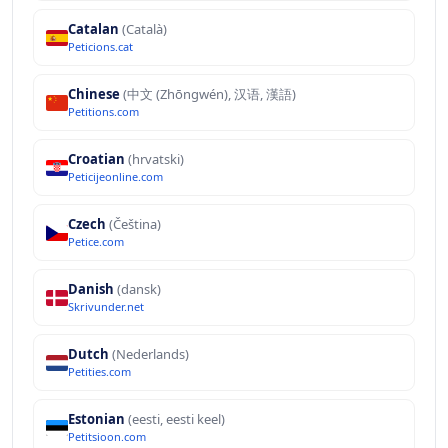
Catalan
(Català)
Peticions.cat
Chinese
(中文 (Zhōngwén), 汉语, 漢語)
Petitions.com
Croatian
(hrvatski)
Peticijeonline.com
Czech
(Čeština)
Petice.com
Danish
(dansk)
Skrivunder.net
Dutch
(Nederlands)
Petities.com
Estonian
(eesti, eesti keel)
Petitsioon.com