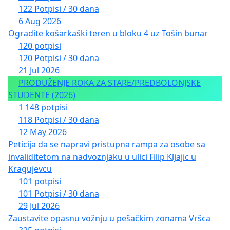
122 Potpisi / 30 dana
6 Aug 2026
Ogradite košarkaški teren u bloku 4 uz Tošin bunar
120 potpisi
120 Potpisi / 30 dana
21 Jul 2026
PRODUŽENJE ROKA ZA STARE/PREDBOLONJSKE
STUDENTE (2026)
1 148 potpisi
118 Potpisi / 30 dana
12 May 2026
Peticija da se napravi pristupna rampa za osobe sa
invaliditetom na nadvoznjaku u ulici Filip Kljajic u
Kragujevcu
101 potpisi
101 Potpisi / 30 dana
29 Jul 2026
Zaustavite opasnu vožnju u pešačkim zonama Vršca