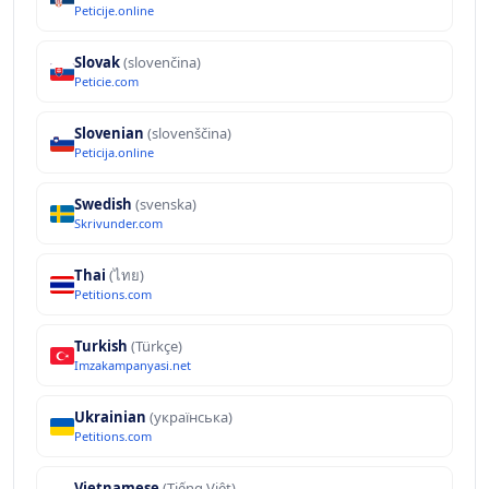
Peticije.online
Slovak
(slovenčina)
Peticie.com
Slovenian
(slovenščina)
Peticija.online
Swedish
(svenska)
Skrivunder.com
Thai
(ไทย)
Petitions.com
Turkish
(Türkçe)
Imzakampanyasi.net
Ukrainian
(українська)
Petitions.com
Vietnamese
(Tiếng Việt)