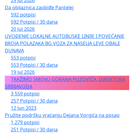
29 Jul 2026
Da obilaznica zaobiđe Pantelej
592 potpisi
592 Potpisi / 30 dana
20 Jul 2026
UVOĐENJE LOKALNE AUTOBUSKE LINIJE I POVEĆANJE
BROJA POLAZAKA BG VOZA ZA NASELJA LEVE OBALE
DUNAVA
553 potpisi
553 Potpisi / 30 dana
19 Jul 2026
TRAŽIMO SMENU GORANA PUZOVIĆA, DIREKTORA
SRBIJAVODA
3 559 potpisi
257 Potpisi / 30 dana
12 Jun 2023
Pružite podršku vraćanju Dejana Vorgića na posao
1 279 potpisi
251 Potpisi / 30 dana