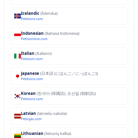
Icelandic
(Íslenska)
Petitions.com
Indonesian
(Bahasa Indonesia)
Petisionline.com
Italian
(Italiano)
Petizioni.com
Japanese
(日本語 (にほんご／にっぽんご))
Petitions.com
Korean
(한국어 (韓國語), 조선말 (朝鮮語))
Petitions.com
Latvian
(latviešu valoda)
Peticijas.com
Lithuanian
(lietuvių kalba)