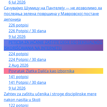
6 Jul 2026
Сачувајмо Шумицу на Пантелеју — не дозволимо да
последња зелена површина у Мавровској постане
депонија
226 potpisi
226 Potpisi / 30 dana
9 Jul 2026
PETICIJA ZA JAČANJE ZAŠTITE DECE OD SEKSUALNOG
ISKORIŠĆAVANJA NA INTERNETU
224 potpisi
224 Potpisi / 30 dana
2 Aug 2026
Povratak Zlatka Dalića kao izbornika
141 potpisi
141 Potpisi / 30 dana
9 Jul 2026
Zahtev za zaštitu učenika i stroge disciplinske mere
nakon nasilja u školi
122 potpisi