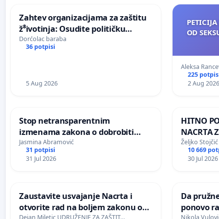
Zahtev organizacijama za zaštitu
PETICIJA
ž⁸ivotinja: Osudite političku
OD SEKS
zloupotrebu i neadekvatno
Dorćolac baraba
36 potpisi
postupanje Aleksandra Vučića
prema životinjama
Aleksa Rance
225 potpis
5 Aug 2026
2 Aug 202
Stop netransparentnim
HITNO P
izmenama zakona o dobrobiti
NACRTA 
životinja
DOPUNAM
Jasmina Abramović
Željko Stojčić
31 potpisi
10 669 pot
DOBROBIT
31 Jul 2026
30 Jul 2026
Zaustavite usvajanje Nacrta i
Da pružn
otvorite rad na boljem zakonu o
ponovo r
dobrobiti životinja
Dejan Miletic UDRUŽENJE ZA ZAŠTIT…
Nikola Vulovi