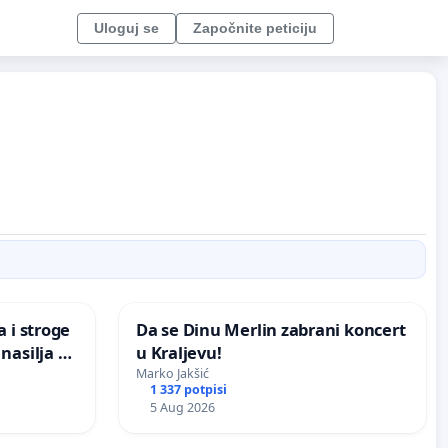
Uloguj se
Započnite peticiju
 i stroge
Da se Dinu Merlin zabrani koncert
nasilja u
u Kraljevu!
Marko Jakšić
1 337 potpisi
5 Aug 2026