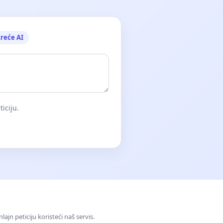
reće AI
iciju.
jn peticiju koristeći naš servis.