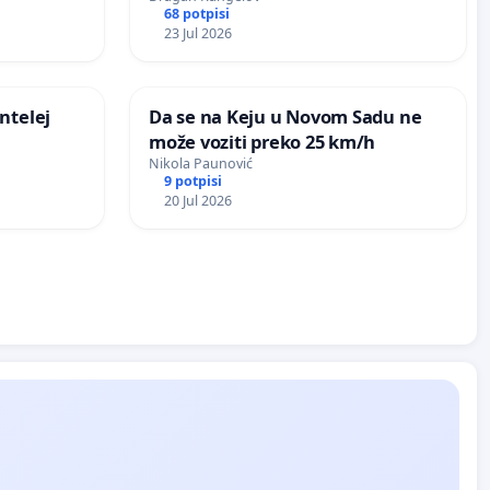
68 potpisi
И БЕЗБЕДНОСНИХ ПРОБЛЕМА У
23 Jul 2026
СЕЛУ КЛИСУРА (ОПШТИНА
СУРДУЛИЦА)
ntelej
Da se na Keju u Novom Sadu ne
može voziti preko 25 km/h
Nikola Paunović
9 potpisi
20 Jul 2026