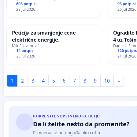
603 potpisi
93 potpisi
29 Jul 2026
26 Jul 2026
Peticija za smanjenje cene
Ogradite 
električne energije.
4 uz Toši
Miloš Jovanović
Danijela Sim
14 potpisi
120 potpis
23 Jul 2026
21 Jul 2026
1
2
3
4
5
6
7
8
9
10
»
POKRENITE SOPSTVENU PETICIJU
Da li želite nešto da promenite?
Promena se ne događa ako ćutite.