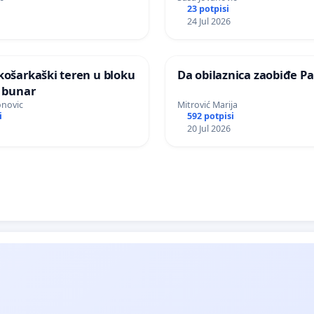
23 potpisi
24 Jul 2026
košarkaški teren u bloku
Da obilaznica zaobiđe Pa
n bunar
onovic
Mitrović Marija
i
592 potpisi
20 Jul 2026