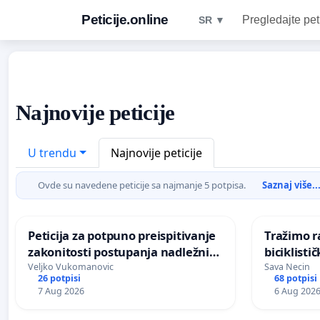
Peticije.online
Pregledajte pet
SR ▼
Najnovije peticije
U trendu
Najnovije peticije
Ovde su navedene peticije sa najmanje 5 potpisa.
Saznaj više..
Peticija za potpuno preispitivanje
Tražimo r
zakonitosti postupanja nadležnih
biciklist
institucija povodom događaja u
Beogradu
Veljko Vukomanovic
Sava Necin
26 potpisi
68 potpisi
osnovnoj školi “Tatomir Anđelić” u
7 Aug 2026
6 Aug 202
Mrčajevcima