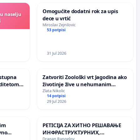
Omogućite dodatni rok za upis
u naselju
dece u vrtić
š
Miroslav Zejnilovic
53 potpisi
31 Jul 2026
istupna
Zatvoriti Zoološki vrt Jagodina ako
životinje žive u nehumanim
ip Kljajic
uslovima
Zlata Nikolic
14 potpisi
29 Jul 2026
rim
PETICIJA ZA ХИТНО РЕШАВАЊЕ
vno
ИНФРАСТРУКТУРНИХ,
КОМУНАЛНИХ, ЗДРАВСТВЕНИХ
Dragan Rangelov