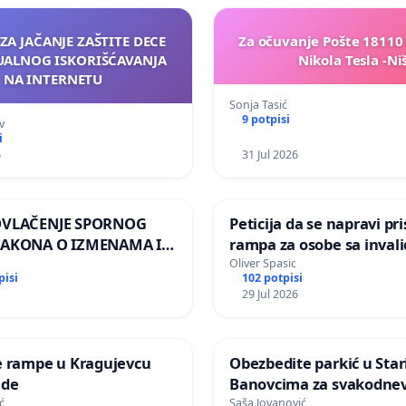
 ZA JAČANJE ZAŠTITE DECE
Za očuvanje Pošte 18110 
UALNOG ISKORIŠĆAVANJA
Nikola Tesla -Ni
NA INTERNETU
Sonja Tasić
9 potpisi
v
i
6
31 Jul 2026
OVLAČENJE SPORNOG
Peticija da se napravi pr
ZAKONA O IZMENAMA I
rampa za osobe sa invaliditetom
A ZAKONA O
na nadvoznjaku u ulici Fil
Oliver Spasic
pisi
102 potpisi
I ŽIVOTINJA
u Kragujevcu
29 Jul 2026
e rampe u Kragujevcu
Obezbedite parkić u Sta
ade
Banovcima za svakodne
korišćenje
ć
Saša Jovanović