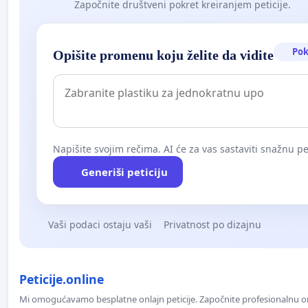
Započnite društveni pokret kreiranjem peticije.
Pok
Opišite promenu koju želite da vidite
Napišite svojim rečima. AI će za vas sastaviti snažnu pet
Generiši peticiju
Vaši podaci ostaju vaši
Privatnost po dizajnu
Peticije.online
Mi omogućavamo besplatne onlajn peticije. Započnite profesionalnu onla