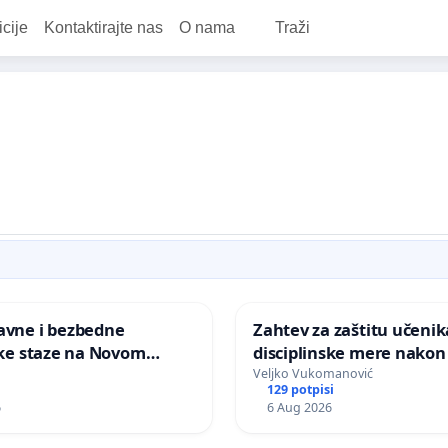
icije
Kontaktirajte nas
O nama
Traži
.
avne i bezbedne
Zahtev za zaštitu učenika
ičke staze na Novom
disciplinske mere nakon 
školi
Veljko Vukomanović
129 potpisi
6
6 Aug 2026