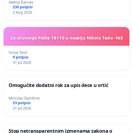
Aleksa Rancev
230 potpisi
2 Aug 2026
Za očuvanje Pošte 18110 u naselju Nikola Tesla -Niš
Sonja Tasić
9 potpisi
31 Jul 2026
Omogućite dodatni rok za upis dece u vrtić
Miroslav Zejnilovic
53 potpisi
31 Jul 2026
Stop netransparentnim izmenama zakona o