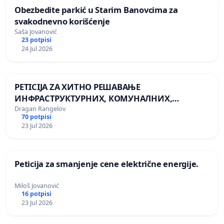
Obezbedite parkić u Starim Banovcima za
svakodnevno korišćenje
Saša Jovanović
23 potpisi
24 Jul 2026
PETICIJA ZA ХИТНО РЕШАВАЊЕ
ИНФРАСТРУКТУРНИХ, КОМУНАЛНИХ,
ЗДРАВСТВЕНИХ И БЕЗБЕДНОСНИХ ПРОБЛЕМА
Dragan Rangelov
70 potpisi
У СЕЛУ КЛИСУРА (ОПШТИНА СУРДУЛИЦА)
23 Jul 2026
Peticija za smanjenje cene električne energije.
Miloš Jovanović
16 potpisi
23 Jul 2026