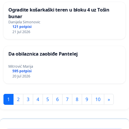
Ogradite košarkaški teren u bloku 4 uz Tošin
bunar
Danijela Simonovic
121 potpisi
21 Jul 2026
Da obilaznica zaobiđe Pantelej
Mitrović Marija
595 potpisi
20 Jul 2026
1
2
3
4
5
6
7
8
9
10
»