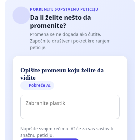
POKRENITE SOPSTVENU PETICIJU
Da li želite nešto da
promenite?
Promena se ne događa ako ćutite.
Započnite društveni pokret kreiranjem
peticije.
Opišite promenu koju želite da
vidite
Pokreće AI
Napišite svojim rečima. AI će za vas sastaviti
snažnu peticiju.