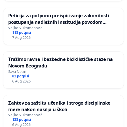
Peticija za potpuno preispitivanje zakonitosti
postupanja nadležnih institucija povodom
događaja u osnovnoj školi “Tatomir Anđelić” u
Veljko Vukomanovic
118 potpisi
Mrčajevcima
7 Aug 2026
Tražimo ravne i bezbedne biciklističke staze na
Novom Beogradu
Sava Necin
82 potpisi
6 Aug 2026
Zahtev za zaštitu učenika i stroge disciplinske
mere nakon nasilja u školi
Veljko Vukomanović
138 potpisi
6 Aug 2026