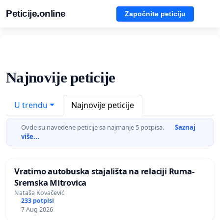
Peticije.online
Započnite peticiju
Najnovije peticije
U trendu
Najnovije peticije
Ovde su navedene peticije sa najmanje 5 potpisa.
Saznaj
više...
Vratimo autobuska stajališta na relaciji Ruma-
Sremska Mitrovica
Nataša Kovačević
233 potpisi
7 Aug 2026