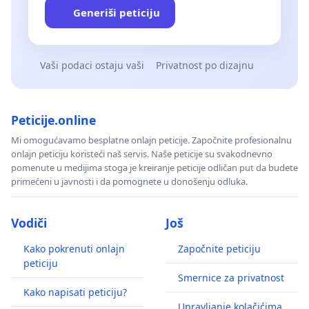
Generiši peticiju
Vaši podaci ostaju vaši
Privatnost po dizajnu
Peticije.online
Mi omogućavamo besplatne onlajn peticije. Započnite profesionalnu
onlajn peticiju koristeći naš servis. Naše peticije su svakodnevno
pomenute u medijima stoga je kreiranje peticije odličan put da budete
primećeni u javnosti i da pomognete u donošenju odluka.
Vodiči
Još
Kako pokrenuti onlajn
Započnite peticiju
peticiju
Smernice za privatnost
Kako napisati peticiju?
Upravljanje kolačićima