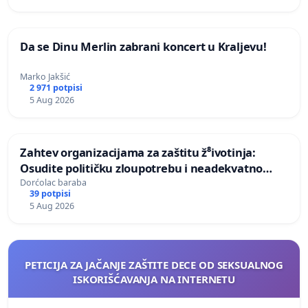
Da se Dinu Merlin zabrani koncert u Kraljevu!
Marko Jakšić
2 971 potpisi
5 Aug 2026
Zahtev organizacijama za zaštitu ž⁸ivotinja:
Osudite političku zloupotrebu i neadekvatno
postupanje Aleksandra Vučića prema
Dorćolac baraba
39 potpisi
životinjama
5 Aug 2026
PETICIJA ZA JAČANJE ZAŠTITE DECE OD SEKSUALNOG
ISKORIŠĆAVANJA NA INTERNETU