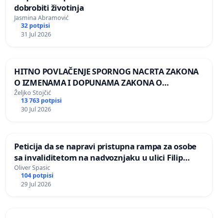
dobrobiti životinja
Jasmina Abramović
32 potpisi
31 Jul 2026
HITNO POVLAČENJE SPORNOG NACRTA ZAKONA
O IZMENAMA I DOPUNAMA ZAKONA O
DOBROBITI ŽIVOTINJA
Željko Stojčić
13 763 potpisi
30 Jul 2026
Peticija da se napravi pristupna rampa za osobe
sa invaliditetom na nadvoznjaku u ulici Filip
Kljajic u Kragujevcu
Oliver Spasic
104 potpisi
29 Jul 2026