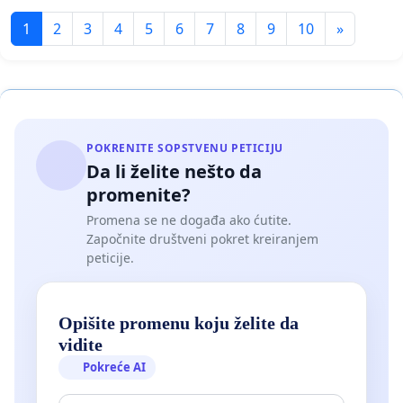
1
2
3
4
5
6
7
8
9
10
»
POKRENITE SOPSTVENU PETICIJU
Da li želite nešto da
promenite?
Promena se ne događa ako ćutite.
Započnite društveni pokret kreiranjem
peticije.
Opišite promenu koju želite da
vidite
Pokreće AI