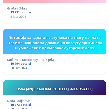
Građani Srbije
13 931 potpisi
3 Mar 2024
Петиција за одлагање ступања на снагу наплате
,,Тарифе накнаде за давање на послугу оригинала
и умножених примерака ауторских дела
издатих у штампаној форми”
Библиотекарско друштво Србије
10 794 potpisi
20 Oct 2024
USVAJANJE ZAKONA RODITELJ -NEGOVATELJ
Nada Lodjinovic
10 772 potpisi