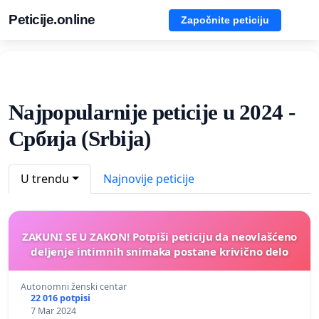
Peticije.online
Započnite peticiju
Najpopularnije peticije u 2024 -
Србија (Srbija)
U trendu
Najnovije peticije
ZAKUNI SE U ZAKON! Potpiši peticiju da neovlašćeno
deljenje intimnih snimaka postane krivično delo
Autonomni ženski centar
22 016 potpisi
7 Mar 2024