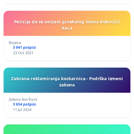
Peticija da se smijeni ginekolog Vesna Đokvučić
Keca
Bojana
3 941 potpisi
23 Oct 2021
Zabrana reklamiranja kockarnica - Podrška izmeni
zakona
Zeleno-levi front
3 654 potpisi
11 Jul 2024