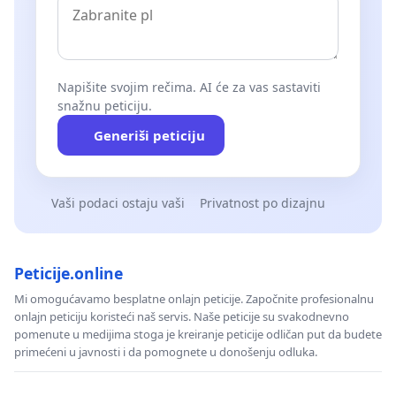
Napišite svojim rečima. AI će za vas sastaviti
snažnu peticiju.
Generiši peticiju
Vaši podaci ostaju vaši
Privatnost po dizajnu
Peticije.online
Mi omogućavamo besplatne onlajn peticije. Započnite profesionalnu
onlajn peticiju koristeći naš servis. Naše peticije su svakodnevno
pomenute u medijima stoga je kreiranje peticije odličan put da budete
primećeni u javnosti i da pomognete u donošenju odluka.