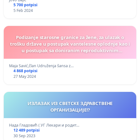
5 700 potpisi
5 Feb 2024
Podizanje starosne granice za žene, za ulazak o
trošku države u postupak vantelesne oplodnje kao i
u postupak sa doniranim reproduktivnim
materijalom, sa 45 na 47 godina
Maja Savić,član Udruženja šansa z…
4 868 potpisi
27 May 2024
ИЗЛАЗАК ИЗ СВЕТСКЕ ЗДРАВСТВЕНЕ
ОРГАНИЗАЦИЈЕ!?
Нада Гладовић ( УГ Лекари и родит…
12 489 potpisi
30 Sep 2023