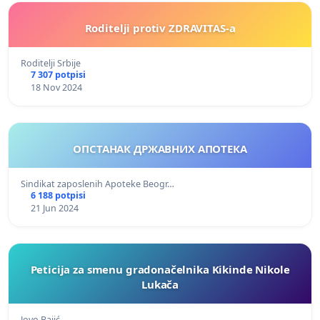
Roditelji protiv ZDRAVITAS-a
Roditelji Srbije
7 307 potpisi
18 Nov 2024
ОПСТАНАК ДРЖАВНИХ АПОТЕКА
Sindikat zaposlenih Apoteke Beogr…
6 188 potpisi
21 Jun 2024
Peticija za smenu gradonačelnika Kikinde Nikole
Lukača
Jovo Bajić