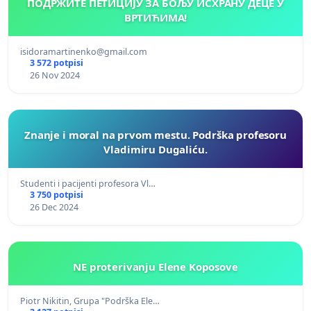
ПОДРЖИТЕ ПЕТИЦИЈУ ЗА БОЉУ ИСХРАНУ ДЕЦЕ У
ВРТИЋИМА!
isidoramartinenko@gmail.com
3 572 potpisi
26 Nov 2024
Znanje i moral na prvom mestu. Podrška profesoru
Vladimiru Dugaliću.
Studenti i pacijenti profesora Vl…
3 750 potpisi
26 Dec 2024
NE proterivanju Elene Koposove
Piotr Nikitin, Grupa "Podrška Ele…