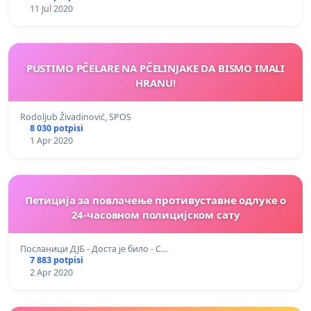
11 Jul 2020
PUSTIMO PČELARE NA PČELINJAKE DA BISMO IMALI
HRANU!
Rodoljub Živadinović, SPOS
8 030 potpisi
1 Apr 2020
Петиција за повлачење противуставне одлуке о
24-часовном полицијском сату
Посланици ДЈБ - Доста је било - С…
7 883 potpisi
2 Apr 2020