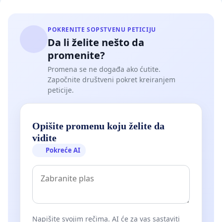
POKRENITE SOPSTVENU PETICIJU
Da li želite nešto da
promenite?
Promena se ne događa ako ćutite.
Započnite društveni pokret kreiranjem
peticije.
Opišite promenu koju želite da
vidite
Pokreće AI
Napišite svojim rečima. AI će za vas sastaviti