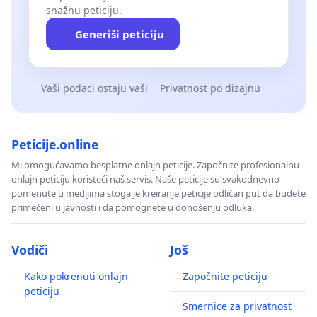
snažnu peticiju.
Generiši peticiju
Vaši podaci ostaju vaši
Privatnost po dizajnu
Peticije.online
Mi omogućavamo besplatne onlajn peticije. Započnite profesionalnu
onlajn peticiju koristeći naš servis. Naše peticije su svakodnevno
pomenute u medijima stoga je kreiranje peticije odličan put da budete
primećeni u javnosti i da pomognete u donošenju odluka.
Vodiči
Još
Kako pokrenuti onlajn
Započnite peticiju
peticiju
Smernice za privatnost