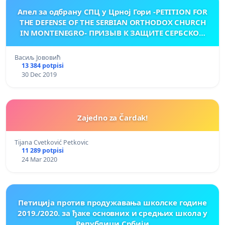
Апел за одбрану СПЦ у Црној Гори -PETITION FOR
THE DEFENSE OF THE SERBIAN ORTHODOX CHURCH
IN MONTENEGRO- ПРИЗЫВ К ЗАЩИТЕ СЕРБСКОЙ
ПРАВОСЛАВНОЙ ЦЕРКВИ В ЧЕРНОГОРИИ
Васиљ Јововић
13 384 potpisi
30 Dec 2019
Zajedno za Čardak!
Tijana Cvetković Petkovic
11 289 potpisi
24 Mar 2020
Петиција против продужавања школске године
2019./2020. за ђаке основних и средњих школа у
Републици Србији