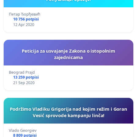
Петар Ђорђевић
10 756 potpisi
12 Apr 2020
Peticija za usvajanje Zakona o istopolnim
zajednicama
Beograd Prajd
13 259 potpisi
21 Sep 2020
Podržimo Vladiku Grigorija nad kojim režim i Goran
Vesić sprovode kampanju linča!
Vlado Georgiev
8 809 potpisi