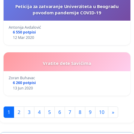
Peticija za zatvaranje Univerziteta u Beogradu
povodom pandemije COVID-19
Antonija Avdalović
6 550 potpisi
12 Mar 2020
Vratite dete Savićima
Zoran Buhavac
6 260 potpisi
13 Jun 2020
1
2
3
4
5
6
7
8
9
10
»