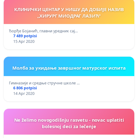
КЛИНИЧКИ ЦЕНТАР У НИШУ ДА ДОБИЈЕ НАЗИВ
,,ХИРУРГ МИОДРАГ ЛАЗИЋ"
Ђорђе Бојанић, главни уредник сај…
7 489 potpisi
15 Apr 2020
Молба за укидање завршног матурског испита
Гимназије и средње стручне школе …
6 806 potpisi
14 Apr 2020
Ne želimo novogodišnju rasvetu - novac uplatiti
bolesnoj deci za lečenje