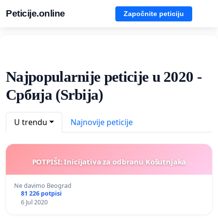
Peticije.online
Započnite peticiju
Najpopularnije peticije u 2020 -
Србија (Srbija)
U trendu
Najnovije peticije
POTPIŠI: Inicijativa za odbranu Košutnjaka
Ne davimo Beograd
81 226 potpisi
6 Jul 2020