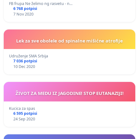
FB frupa Ne želimo ng rasvetu - n…
6 768 potpisi
7 Nov 2020
Lek za sve obolele od spinalne mišićne atrofije
Udruženje SMA Srbija
7 036 potpisi
10 Dec 2020
ŽIVOT ZA MEDU IZ JAGODINE! STOP EUTANAZIJI!
Kucica za spas
6 595 potpisi
24 Sep 2020