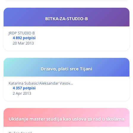
BITKA-ZA-STUDIO-B
JRDP STUDIO B
4 892 potpisi
20 Mar 2013
Drzavo, plati srce Tijani
Katarina Subasic/Aleksandar Vasov…
4 357 potpisi
2 Apr 2013
Ukidanje master studija kao uslova za rad u skolama