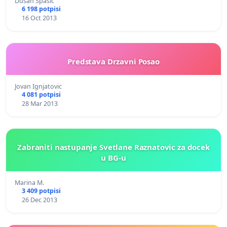
Dušan Spasić
6 198 potpisi
16 Oct 2013
Predstava Drzavni Posao
Jovan Ignjatovic
4 081 potpisi
28 Mar 2013
Zabraniti nastupanje Svetlane Raznatovic za docek
u BG-u
Marina M.
3 409 potpisi
26 Dec 2013