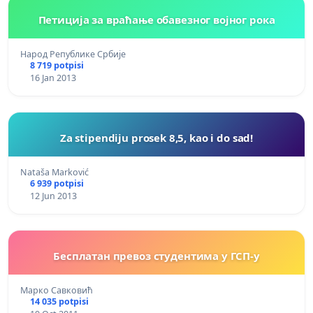
Петиција за враћање обавезног војног рока
Народ Републике Србије
8 719 potpisi
16 Jan 2013
Za stipendiju prosek 8,5, kao i do sad!
Nataša Marković
6 939 potpisi
12 Jun 2013
Бесплатан превоз студентима у ГСП-у
Марко Савковић
14 035 potpisi