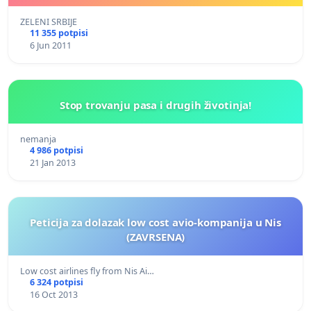
ZELENI SRBIJE
11 355 potpisi
6 Jun 2011
Stop trovanju pasa i drugih životinja!
nemanja
4 986 potpisi
21 Jan 2013
Peticija za dolazak low cost avio-kompanija u Nis
(ZAVRSENA)
Low cost airlines fly from Nis Ai…
6 324 potpisi
16 Oct 2013