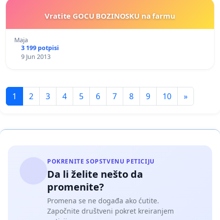
Vratite GOCU BOZINOSKU na farmu
Maja
3 199 potpisi
9 Jun 2013
1
2
3
4
5
6
7
8
9
10
»
POKRENITE SOPSTVENU PETICIJU
Da li želite nešto da
promenite?
Promena se ne događa ako ćutite.
Započnite društveni pokret kreiranjem