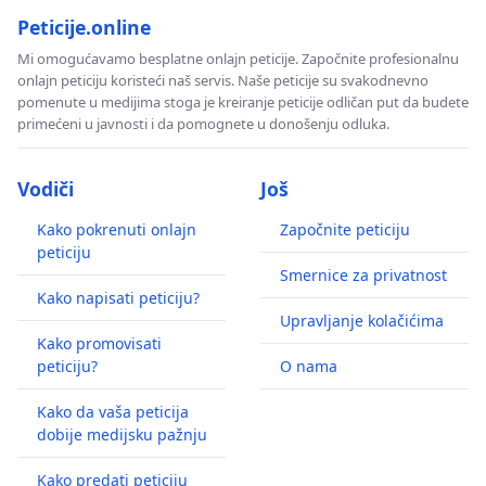
Peticije.online
Mi omogućavamo besplatne onlajn peticije. Započnite profesionalnu
onlajn peticiju koristeći naš servis. Naše peticije su svakodnevno
pomenute u medijima stoga je kreiranje peticije odličan put da budete
primećeni u javnosti i da pomognete u donošenju odluka.
Vodiči
Još
Kako pokrenuti onlajn
Započnite peticiju
peticiju
Smernice za privatnost
Kako napisati peticiju?
Upravljanje kolačićima
Kako promovisati
peticiju?
O nama
Kako da vaša peticija
dobije medijsku pažnju
Kako predati peticiju