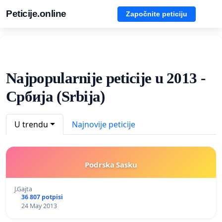
Peticije.online
Započnite peticiju
Najpopularnije peticije u 2013 -
Србија (Srbija)
U trendu
Najnovije peticije
Podrska Sasku
J.Gajta
36 807 potpisi
24 May 2013