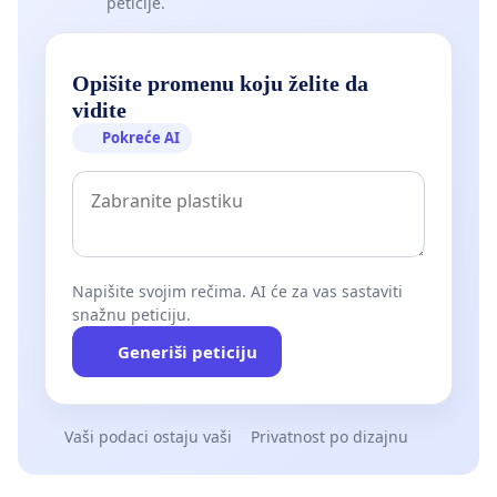
peticije.
Opišite promenu koju želite da
vidite
Pokreće AI
Napišite svojim rečima. AI će za vas sastaviti
snažnu peticiju.
Generiši peticiju
Vaši podaci ostaju vaši
Privatnost po dizajnu