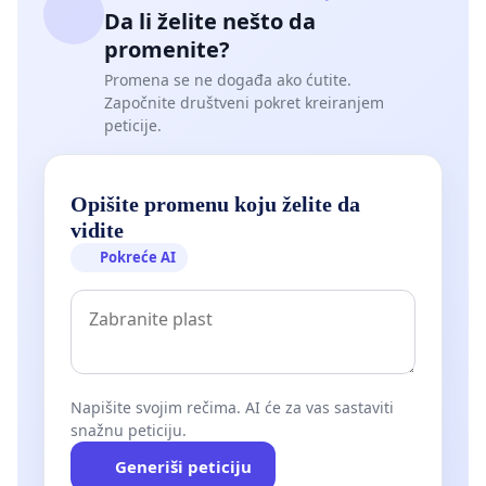
Da li želite nešto da
promenite?
Promena se ne događa ako ćutite.
Započnite društveni pokret kreiranjem
peticije.
Opišite promenu koju želite da
vidite
Pokreće AI
Napišite svojim rečima. AI će za vas sastaviti
snažnu peticiju.
Generiši peticiju