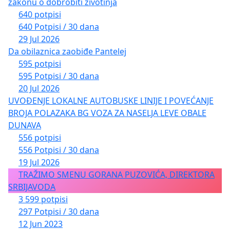
zakonu o dobrobiti životinja
640 potpisi
640 Potpisi / 30 dana
29 Jul 2026
Da obilaznica zaobiđe Pantelej
595 potpisi
595 Potpisi / 30 dana
20 Jul 2026
UVOĐENJE LOKALNE AUTOBUSKE LINIJE I POVEĆANJE
BROJA POLAZAKA BG VOZA ZA NASELJA LEVE OBALE
DUNAVA
556 potpisi
556 Potpisi / 30 dana
19 Jul 2026
TRAŽIMO SMENU GORANA PUZOVIĆA, DIREKTORA
SRBIJAVODA
3 599 potpisi
297 Potpisi / 30 dana
12 Jun 2023