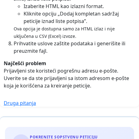
Izaberite HTML kao izlazni format.
Kliknite opciju „Dodaj kompletan sadržaj
peticije iznad liste potpisa”.
Ova opcija je dostupna samo za HTML izlaz i nije
uključena u CSV (Excel) izvoze.
Prihvatite uslove zaštite podataka i generišite ili
preuzmite fajl.
Najčešći problem
Prijavljeni ste koristeći pogrešnu adresu e-pošte.
Uverite se da ste prijavljeni sa istom adresom e-pošte
koja je korišćena za kreiranje peticije.
Druga pitanja
POKRENITE SOPSTVENU PETICIJU