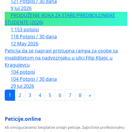
121 Potpisi / 30 dana
9 Jul 2026
PRODUŽENJE ROKA ZA STARE/PREDBOLONJSKE
STUDENTE (2026)
1 153 potpisi
118 Potpisi / 30 dana
12 May 2026
Peticija da se napravi pristupna rampa za osobe sa
invaliditetom na nadvoznjaku u ulici Filip Kljajic u
Kragujevcu
104 potpisi
104 Potpisi / 30 dana
29 Jul 2026
1
2
3
4
5
6
7
8
»
Peticije.online
Mi omogućavamo besplatne onlajn peticije. Započnite profesionalnu