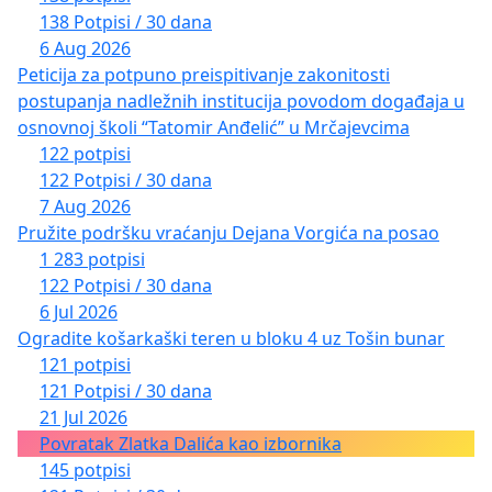
138 Potpisi / 30 dana
6 Aug 2026
Peticija za potpuno preispitivanje zakonitosti
postupanja nadležnih institucija povodom događaja u
osnovnoj školi “Tatomir Anđelić” u Mrčajevcima
122 potpisi
122 Potpisi / 30 dana
7 Aug 2026
Pružite podršku vraćanju Dejana Vorgića na posao
1 283 potpisi
122 Potpisi / 30 dana
6 Jul 2026
Ogradite košarkaški teren u bloku 4 uz Tošin bunar
121 potpisi
121 Potpisi / 30 dana
21 Jul 2026
Povratak Zlatka Dalića kao izbornika
145 potpisi