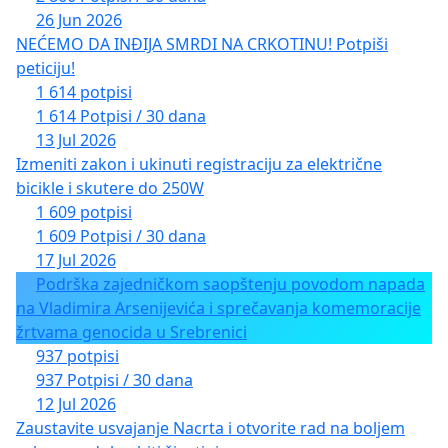
26 Jun 2026
NEĆEMO DA INĐIJA SMRDI NA CRKOTINU! Potpiši
peticiju!
1 614 potpisi
1 614 Potpisi / 30 dana
13 Jul 2026
Izmeniti zakon i ukinuti registraciju za električne
bicikle i skutere do 250W
1 609 potpisi
1 609 Potpisi / 30 dana
17 Jul 2026
Podrška zajedničkom saopštenju povodom napada
na Vladimira Arsenijevića i sprečavanja komemoracije
žrtvama genocida u Srebrenici
937 potpisi
937 Potpisi / 30 dana
12 Jul 2026
Zaustavite usvajanje Nacrta i otvorite rad na boljem