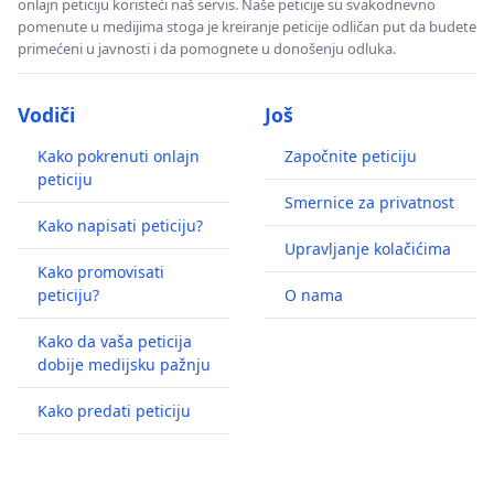
onlajn peticiju koristeći naš servis. Naše peticije su svakodnevno
pomenute u medijima stoga je kreiranje peticije odličan put da budete
primećeni u javnosti i da pomognete u donošenju odluka.
Vodiči
Još
Kako pokrenuti onlajn
Započnite peticiju
peticiju
Smernice za privatnost
Kako napisati peticiju?
Upravljanje kolačićima
Kako promovisati
peticiju?
O nama
Kako da vaša peticija
dobije medijsku pažnju
Kako predati peticiju