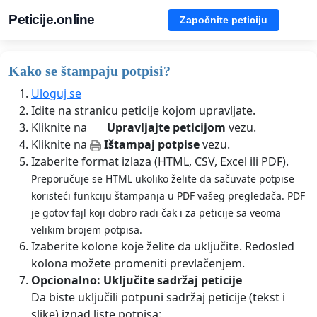
Peticije.online
Započnite peticiju
Kako se štampaju potpisi?
Uloguj se
Idite na stranicu peticije kojom upravljate.
Kliknite na
Upravljajte peticijom
vezu.
Kliknite na
Ištampaj potpise
vezu.
Izaberite format izlaza (HTML, CSV, Excel ili PDF).
Preporučuje se HTML ukoliko želite da sačuvate potpise
koristeći funkciju štampanja u PDF vašeg pregledača. PDF
je gotov fajl koji dobro radi čak i za peticije sa veoma
velikim brojem potpisa.
Izaberite kolone koje želite da uključite. Redosled
kolona možete promeniti prevlačenjem.
Opcionalno: Uključite sadržaj peticije
Da biste uključili potpuni sadržaj peticije (tekst i
slike) iznad liste potpisa: