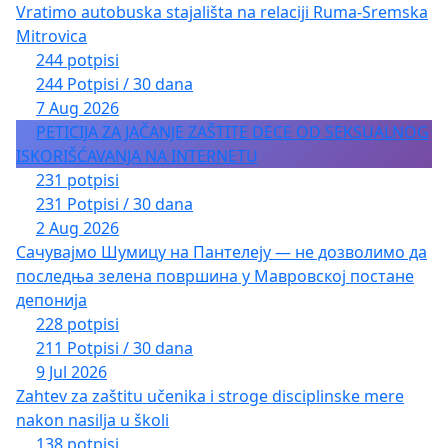
Vratimo autobuska stajališta na relaciji Ruma-Sremska
Mitrovica
244 potpisi
244 Potpisi / 30 dana
7 Aug 2026
PETICIJA ZA JAČANJE ZAŠTITE DECE OD SEKSUALNOG
ISKORIŠĆAVANJA NA INTERNETU
231 potpisi
231 Potpisi / 30 dana
2 Aug 2026
Сачувајмо Шумицу на Пантелеју — не дозволимо да
последња зелена површина у Мавровској постане
депонија
228 potpisi
211 Potpisi / 30 dana
9 Jul 2026
Zahtev za zaštitu učenika i stroge disciplinske mere
nakon nasilja u školi
138 potpisi