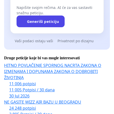
Napišite svojim rečima. AI će za vas sastaviti
snažnu peticiju.
Generiši peticiju
Vaši podaci ostaju vaši
Privatnost po dizajnu
Druge peticije koje bi vas mogle interesovati
HITNO POVLAČENJE SPORNOG NACRTA ZAKONA O
IZMENAMA I DOPUNAMA ZAKONA O DOBROBITI
ŽIVOTINJA
11 006 potpisi
11 005 Potpisi / 30 dana
30 Jul 2026
NE GASITE WIZZ AIR BAZU U BEOGRADU
24 248 potpisi