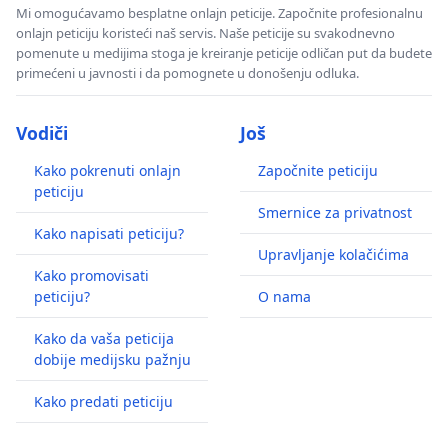
Mi omogućavamo besplatne onlajn peticije. Započnite profesionalnu
onlajn peticiju koristeći naš servis. Naše peticije su svakodnevno
pomenute u medijima stoga je kreiranje peticije odličan put da budete
primećeni u javnosti i da pomognete u donošenju odluka.
Vodiči
Još
Kako pokrenuti onlajn
Započnite peticiju
peticiju
Smernice za privatnost
Kako napisati peticiju?
Upravljanje kolačićima
Kako promovisati
peticiju?
O nama
Kako da vaša peticija
dobije medijsku pažnju
Kako predati peticiju