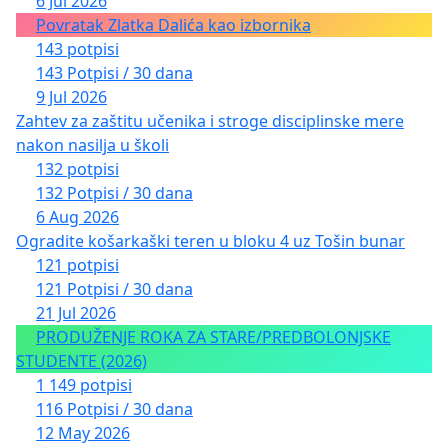
6 Jul 2026
Povratak Zlatka Dalića kao izbornika
143 potpisi
143 Potpisi / 30 dana
9 Jul 2026
Zahtev za zaštitu učenika i stroge disciplinske mere
nakon nasilja u školi
132 potpisi
132 Potpisi / 30 dana
6 Aug 2026
Ogradite košarkaški teren u bloku 4 uz Tošin bunar
121 potpisi
121 Potpisi / 30 dana
21 Jul 2026
PRODUŽENJE ROKA ZA STARE/PREDBOLONJSKE
STUDENTE (2026)
1 149 potpisi
116 Potpisi / 30 dana
12 May 2026