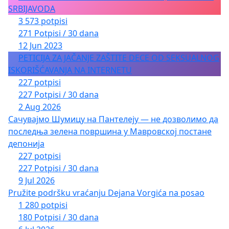
SRBIJAVODA
3 573 potpisi
271 Potpisi / 30 dana
12 Jun 2023
PETICIJA ZA JAČANJE ZAŠTITE DECE OD SEKSUALNOG
ISKORIŠĆAVANJA NA INTERNETU
227 potpisi
227 Potpisi / 30 dana
2 Aug 2026
Сачувајмо Шумицу на Пантелеју — не дозволимо да
последња зелена површина у Мавровској постане
депонија
227 potpisi
227 Potpisi / 30 dana
9 Jul 2026
Pružite podršku vraćanju Dejana Vorgića na posao
1 280 potpisi
180 Potpisi / 30 dana