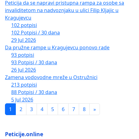
Peticija da se napravi pristupna rampa za osobe sa
invaliditetom na nadvoznjaku u ulici Filip Kljajic u
Kragujevcu
102 potpisi
102 Potpisi / 30 dana
29 Jul 2026
Da pružne rampe u Kragujevcu ponovo rade
93 potpisi
93 Potpisi / 30 dana
26 Jul 2026
Zamena vodovodne mreže u Ostružnici
213 potpisi
88 Potpisi / 30 dana
5 Jul 2026
1
2
3
4
5
6
7
8
»
Peticije.online