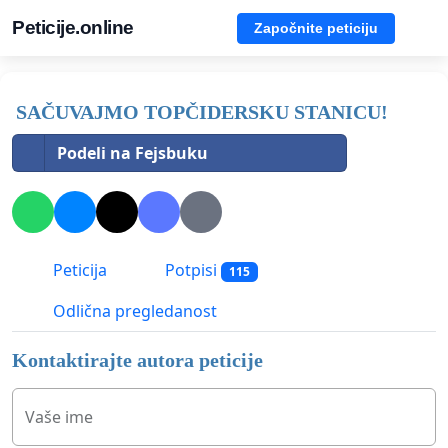
Peticije.online
Započnite peticiju
SAČUVAJMO TOPČIDERSKU STANICU!
Podeli na Fejsbuku
Peticija
Potpisi
115
Odlična pregledanost
Kontaktirajte autora peticije
Vaše ime