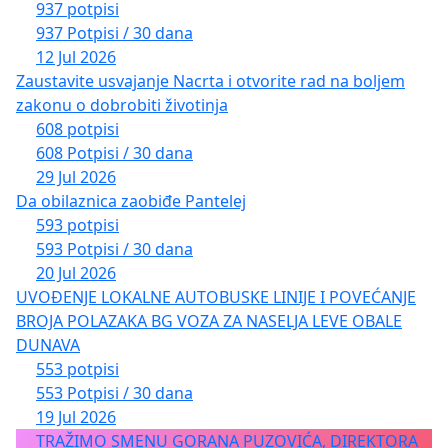
937 potpisi
937 Potpisi / 30 dana
12 Jul 2026
Zaustavite usvajanje Nacrta i otvorite rad na boljem
zakonu o dobrobiti životinja
608 potpisi
608 Potpisi / 30 dana
29 Jul 2026
Da obilaznica zaobiđe Pantelej
593 potpisi
593 Potpisi / 30 dana
20 Jul 2026
UVOĐENJE LOKALNE AUTOBUSKE LINIJE I POVEĆANJE
BROJA POLAZAKA BG VOZA ZA NASELJA LEVE OBALE
DUNAVA
553 potpisi
553 Potpisi / 30 dana
19 Jul 2026
TRAŽIMO SMENU GORANA PUZOVIĆA, DIREKTORA