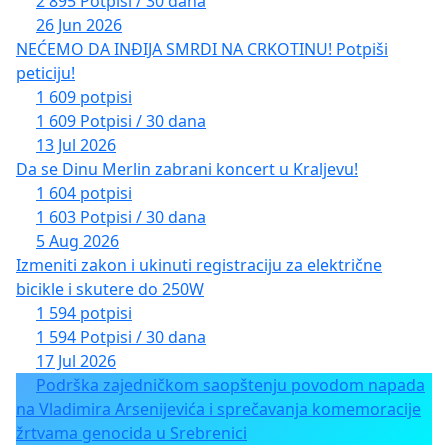
2 895 Potpisi / 30 dana
26 Jun 2026
NEĆEMO DA INĐIJA SMRDI NA CRKOTINU! Potpiši
peticiju!
1 609 potpisi
1 609 Potpisi / 30 dana
13 Jul 2026
Da se Dinu Merlin zabrani koncert u Kraljevu!
1 604 potpisi
1 603 Potpisi / 30 dana
5 Aug 2026
Izmeniti zakon i ukinuti registraciju za električne
bicikle i skutere do 250W
1 594 potpisi
1 594 Potpisi / 30 dana
17 Jul 2026
Podrška zajedničkom saopštenju povodom napada
na Vladimira Arsenijevića i sprečavanja komemoracije
žrtvama genocida u Srebrenici