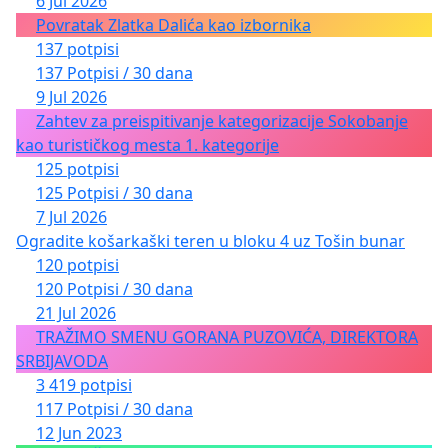
6 Jul 2026
Povratak Zlatka Dalića kao izbornika
137 potpisi
137 Potpisi / 30 dana
9 Jul 2026
Zahtev za preispitivanje kategorizacije Sokobanje
kao turističkog mesta 1. kategorije
125 potpisi
125 Potpisi / 30 dana
7 Jul 2026
Ogradite košarkaški teren u bloku 4 uz Tošin bunar
120 potpisi
120 Potpisi / 30 dana
21 Jul 2026
TRAŽIMO SMENU GORANA PUZOVIĆA, DIREKTORA
SRBIJAVODA
3 419 potpisi
117 Potpisi / 30 dana
12 Jun 2023