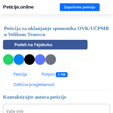
Peticije.online
Započnite peticiju
Peticija za uklanjanje spomenika OVK/UČPMB
u Velikom Trnovcu
Podeli na Fejsbuku
Peticija
Potpisi
2 766
Odlična pregledanost
Kontaktirajte autora peticije
Vaše ime