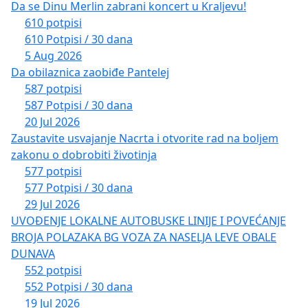
Da se Dinu Merlin zabrani koncert u Kraljevu!
610 potpisi
610 Potpisi / 30 dana
5 Aug 2026
Da obilaznica zaobiđe Pantelej
587 potpisi
587 Potpisi / 30 dana
20 Jul 2026
Zaustavite usvajanje Nacrta i otvorite rad na boljem
zakonu o dobrobiti životinja
577 potpisi
577 Potpisi / 30 dana
29 Jul 2026
UVOĐENJE LOKALNE AUTOBUSKE LINIJE I POVEĆANJE
BROJA POLAZAKA BG VOZA ZA NASELJA LEVE OBALE
DUNAVA
552 potpisi
552 Potpisi / 30 dana
19 Jul 2026