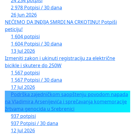
24 234 potpisi
2 978 Potpisi / 30 dana
26 Jun 2026
NEĆEMO DA INĐIJA SMRDI NA CRKOTINU! Potpiši
peticiju!
1 604 potpisi
1 604 Potpisi / 30 dana
13 Jul 2026
Izmeniti zakon i ukinuti registraciju za električne
bicikle i skutere do 250W
1 567 potpisi
1 567 Potpisi / 30 dana
17 Jul 2026
Podrška zajedničkom saopštenju povodom napada
na Vladimira Arsenijevića i sprečavanja komemoracije
žrtvama genocida u Srebrenici
937 potpisi
937 Potpisi / 30 dana
12 Jul 2026