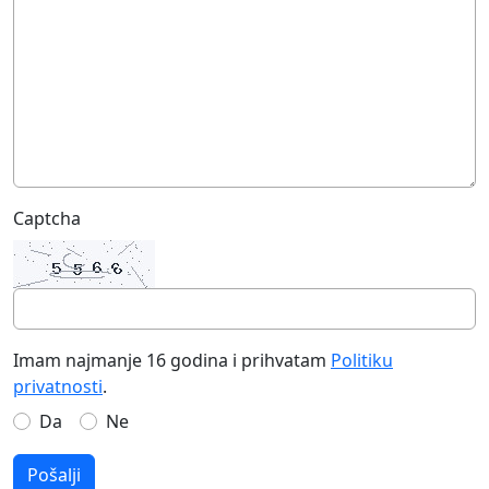
Captcha
Imam najmanje 16 godina i prihvatam
Politiku
privatnosti
.
Da
Ne
Pošalji