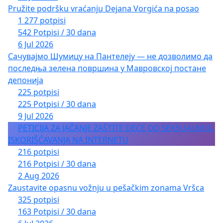
Pružite podršku vraćanju Dejana Vorgića na posao
1 277 potpisi
542 Potpisi / 30 dana
6 Jul 2026
Сачувајмо Шумицу на Пантелеју — не дозволимо да
последња зелена површина у Мавровској постане
депонија
225 potpisi
225 Potpisi / 30 dana
9 Jul 2026
PETICIJA ZA JAČANJE ZAŠTITE DECE OD SEKSUALNOG
ISKORIŠĆAVANJA NA INTERNETU
216 potpisi
216 Potpisi / 30 dana
2 Aug 2026
Zaustavite opasnu vožnju u pešačkim zonama Vršca
325 potpisi
163 Potpisi / 30 dana