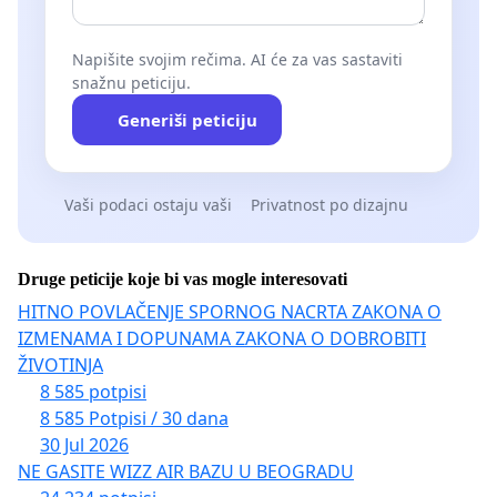
Napišite svojim rečima. AI će za vas sastaviti
snažnu peticiju.
Generiši peticiju
Vaši podaci ostaju vaši
Privatnost po dizajnu
Druge peticije koje bi vas mogle interesovati
HITNO POVLAČENJE SPORNOG NACRTA ZAKONA O
IZMENAMA I DOPUNAMA ZAKONA O DOBROBITI
ŽIVOTINJA
8 585 potpisi
8 585 Potpisi / 30 dana
30 Jul 2026
NE GASITE WIZZ AIR BAZU U BEOGRADU