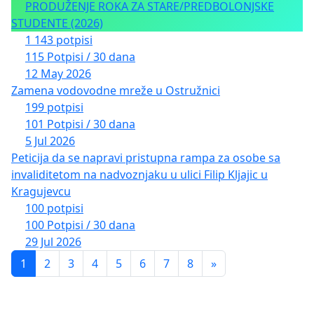
PRODUŽENJE ROKA ZA STARE/PREDBOLONJSKE
STUDENTE (2026)
1 143 potpisi
115 Potpisi / 30 dana
12 May 2026
Zamena vodovodne mreže u Ostružnici
199 potpisi
101 Potpisi / 30 dana
5 Jul 2026
Peticija da se napravi pristupna rampa za osobe sa
invaliditetom na nadvoznjaku u ulici Filip Kljajic u
Kragujevcu
100 potpisi
100 Potpisi / 30 dana
29 Jul 2026
1
2
3
4
5
6
7
8
»