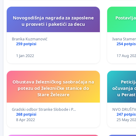
Novogodišnja nagrada za zaposlene
Postavlja
u prosveti i paketići za decu
Branka Kuzmanović
Ivana Stame
259 potpisi
254 potpis
1 Jan 2022
17 Aug 20
Obustava železničkog saobraćaja na
Petici
potezu od železničke stanice do
očuvanja 
Stare Železare
u Peras
obliku
Gradski odbor Stranke Slobode i P…
NVO DRUŠTV
268 potpisi
247 potpis
8 Apr 2022
25 May 20