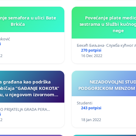
nje semafora u ulici Bate
Povećanje plate medi
Brkića
sestrama u Službi kućnog
nege
nković
i
Бекић Биљана- Служба кућног
270 potpisi
22
16 Dec 2022
ja građana kao podrška
NEZADOVOLJNI STU
običaja “GAĐANJE KOKOTA”
PODGORICKOM MENZOM 
tu, u njegovom izvornom
 (gađanjem žive mete).
Studenti
243 potpisi
O PRIJATELJA GRADA PERA…
i
22
18 Jan 2022