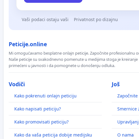
Vaši podaci ostaju vaši
Privatnost po dizajnu
Peticije.online
Mi omogućavamo besplatne onlajn peticije. Započnite profesionalnu onla
Naše peticije su svakodnevno pomenute u medijima stoga je kreiranje p
primećeni u javnosti i da pomognete u donošenju odluka.
Vodiči
Još
Kako pokrenuti onlajn peticiju
Započnite 
Kako napisati peticiju?
Smernice z
Kako promovisati peticiju?
Upravljanj
Kako da vaša peticija dobije medijsku
O nama