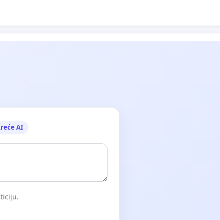
reće AI
iciju.