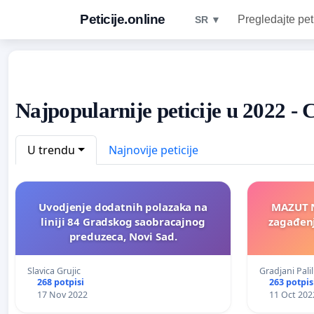
Peticije.online
Pregledajte pet
SR ▼
Najpopularnije peticije u 2022 - 
U trendu
Najnovije peticije
Uvodjenje dodatnih polazaka na
MAZUT N
liniji 84 Gradskog saobracajnog
zagađenj
preduzeca, Novi Sad.
Slavica Grujic
Gradjani Pali
268 potpisi
263 potpis
17 Nov 2022
11 Oct 202