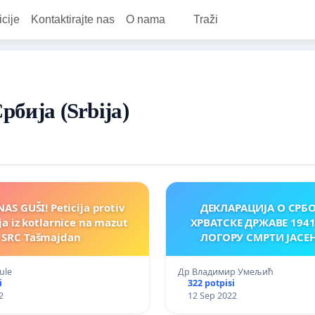
icije
Kontaktirajte nas
O nama
Traži
Србија (Srbija)
AS GUŠI! Peticija protiv
ДЕКЛАРАЦИЈА О СРБ
a iz kotlarnice na mazut
ХРВАТСКЕ ДРЖАВЕ 1941
SRC Tašmajdan
ЛОГОРУ СМРТИ ЈАСЕ
lule
Др Владимир Умељић
i
322 potpisi
2
12 Sep 2022