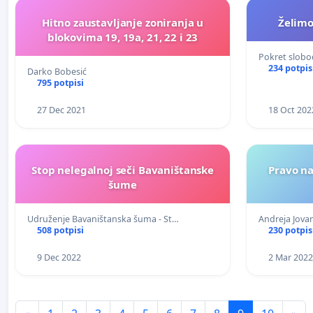
Hitno zaustavljanje zoniranja u
Želim
blokovima 19, 19a, 21, 22 i 23
Pokret slobo
234 potpis
Darko Bobesić
795 potpisi
27 Dec 2021
18 Oct 202
Stop nelegalnoj seči Bavaništanske
Pravo na
šume
Udruženje Bavaništanska šuma - St…
Andreja Jova
508 potpisi
230 potpis
9 Dec 2022
2 Mar 2022