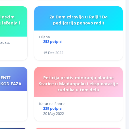
cinskim
Za Dom zdravlja u Ralji!! Da
 lečenja i
pedijatrija ponovo radi!
Dijana
252 potpisi
 лечењ…
15 Dec 2022
DENTI
Peticija protiv miniranja planine
KOD FAZA
Starice u Majdanpeku i eksploatacije
rudnika u tom delu
Katarina Sporic
239 potpisi
20 May 2022