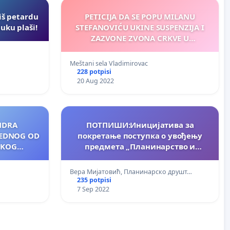
iš petardu
PETICIJA DA SE POPU MILANU
uku plaši!
STEFANOVIĆU UKINE SUSPENZIJA I
ZAZVONE ZVONA CRKVE U
VLADIMIROVCU
Meštani sela Vladimirovac
228 potpisi
20 Aug 2022
NDRA
ПОТПИШИ:Иницијатива за
 JEDNOG OD
покретање поступка о увођењу
SKOG
предмета „Планинарство и
A ZAŠTITU
екологија“ у наставни процес као
-POMOZIMO
изборни предмет за ученике
Вера Мијатовић, Планинарско друшт…
 ZA PSE O
основне школе у Републици
235 potpisi
Српској(од петог до деветог
7 Sep 2022
разреда)