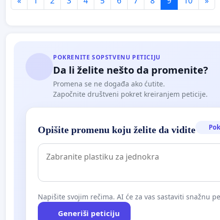
«
1
2
3
4
5
6
7
8
9
10
»
POKRENITE SOPSTVENU PETICIJU
Da li želite nešto da promenite?
Promena se ne događa ako ćutite.
Započnite društveni pokret kreiranjem peticije.
Pok
Opišite promenu koju želite da vidite
Napišite svojim rečima. AI će za vas sastaviti snažnu pet
Generiši peticiju