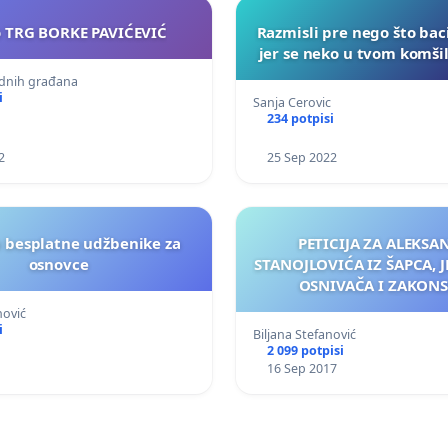
o TRG BORKE PAVIĆEVIĆ
Razmisli pre nego što bac
jer se neko u tvom komšil
dnih građana
i
Sanja Cerovic
234 potpisi
2
25 Sep 2022
 besplatne udžbenike za
PETICIJA ZA ALEKSA
osnovce
STANOJLOVIĆA IZ ŠAPCA,
OSNIVAČA I ZAKON
ZASTUPNIKA UDRUŽENJA Z
nović
ŽIVOTINJA MEDA-ŠABAC
i
Biljana Stefanović
MU DA OBEZBEDI PROSTOR
2 099 potpisi
KOJIMA BRINE
16 Sep 2017