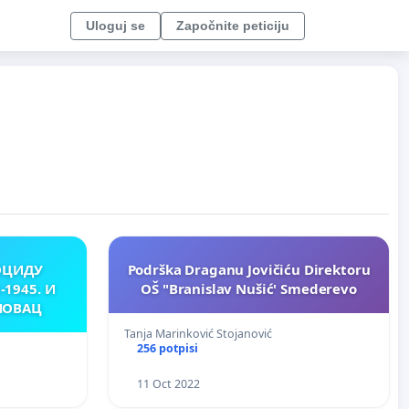
Uloguj se
Započnite peticiju
ОЦИДУ
Podrška Draganu Jovičiću Direktoru
-1945. И
OŠ "Branislav Nušić' Smederevo
НОВАЦ
Tanja Marinković Stojanović
256 potpisi
11 Oct 2022