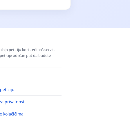
jn peticiju koristeći naš servis.
eticije odličan put da budete
peticiju
a privatnost
e kolačićima