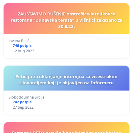
ZAUSTAVIMO RUŠENJE nastrešice-letnjikovca
restorana "Dunavska terasa" u Višnjici zakazano za
30.8.22.
Jovana Pejić
746 potpisi
12 Aug 2022
Peticija za uklanjanje intervjua sa višestrukim
silovateljem koji je objavljen na Informeru
Slobodoumna Srbija
742 potpisi
27 Sep 2022
Promena RFZO pravilnika za bezglutensko brašno