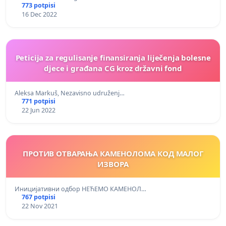
773 potpisi
16 Dec 2022
Peticija za regulisanje finansiranja liječenja bolesne
djece i građana CG kroz državni fond
Aleksa Markuš, Nezavisno udruženj…
771 potpisi
22 Jun 2022
ПРОТИВ ОТВАРАЊА КАМЕНОЛОМА КОД МАЛОГ
ИЗВОРА
Иницијативни одбор НЕЋЕМО КАМЕНОЛ…
767 potpisi
22 Nov 2021