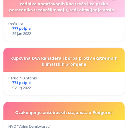
radnika angažovanih kao treća lica preko
posrednika u zapošljavanju, radi obavljanja poslova
u okviru EDS i JP EPS
treća lica
777 potpisi
26 Jan 2022
Kupovina DVA kanadera i borba protiv ekstremnih
klimatskih promjena
Peruđini Antonio
774 potpisi
9 Aug 2022
Ozakonjenje autobuskih stajališta u Podgorici
NVO "Volim Danilovgrad"