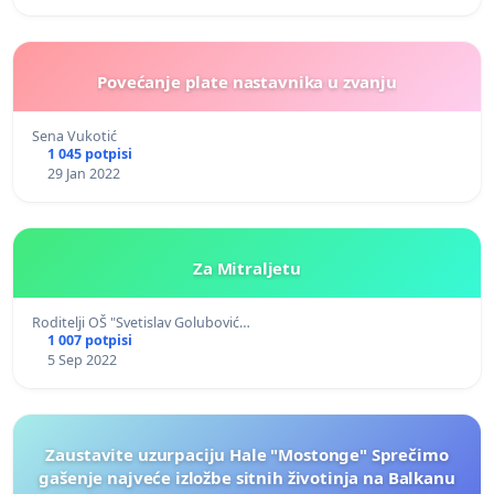
Povećanje plate nastavnika u zvanju
Sena Vukotić
1 045 potpisi
29 Jan 2022
Za Mitraljetu
Roditelji OŠ "Svetislav Golubović…
1 007 potpisi
5 Sep 2022
Zaustavite uzurpaciju Hale "Mostonge" Sprečimo
gašenje najveće izložbe sitnih životinja na Balkanu