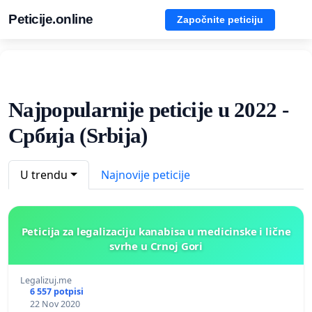
Peticije.online
Započnite peticiju
Najpopularnije peticije u 2022 -
Србија (Srbija)
U trendu
Najnovije peticije
Peticija za legalizaciju kanabisa u medicinske i lične
svrhe u Crnoj Gori
Legalizuj.me
6 557 potpisi
22 Nov 2020