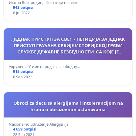
Икона Богородица Цвет који не вене
943 potpisi
8 Jul 2022
,,ЈЕДНАК ПРИСТУП ЗА СВЕ!“ - ПЕТИЦИЈА ЗА ЈЕДНАК
ПРИСТУП ГРАЂАНА СРБИЈЕ ИСТОРИЈСКОЈ ГРАЂИ
СЛУЖБЕ ДРЖАВНЕ БЕЗБЕДНОСТИ СА КОЈЕ ЈЕ
СКИНУТА ОЗНАКА ПОВЕРЉИВОСТИ
Удружење У име народа за слободну…
915 potpisi
6 Sep 2022
Obroci za decu sa alergijama i intolerancijom na
hranu u obrazovnim ustanovama
Nacionalno udruženje Alergija i ja
4 659 potpisi
28 Sep 2021