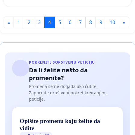
«
1
2
3
4
5
6
7
8
9
10
»
POKRENITE SOPSTVENU PETICIJU
Da li želite nešto da
promenite?
Promena se ne događa ako ćutite.
Započnite društveni pokret kreiranjem
peticije.
Opišite promenu koju želite da
vidite