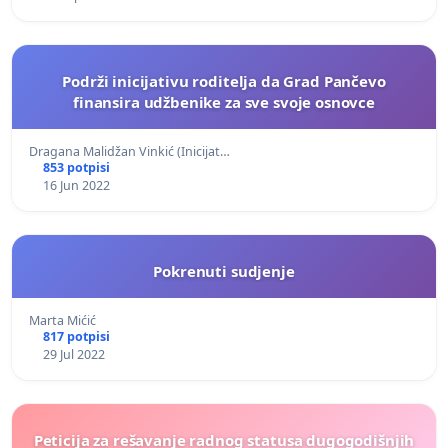
Podrži inicijativu roditelja da Grad Pančevo
finansira udžbenike za sve svoje osnovce
Dragana Malidžan Vinkić (Inicijat…
853 potpisi
16 Jun 2022
Pokrenuti sudjenje
Marta Mićić
817 potpisi
29 Jul 2022
Peticija za rešavanje radnog statusa dugogodišnjih