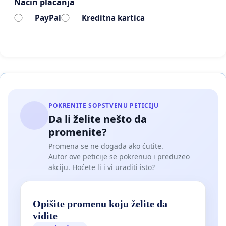
Način plaćanja
PayPal
Kreditna kartica
POKRENITE SOPSTVENU PETICIJU
Da li želite nešto da
promenite?
Promena se ne događa ako ćutite.
Autor ove peticije se pokrenuo i preduzeo
akciju. Hoćete li i vi uraditi isto?
Opišite promenu koju želite da
vidite