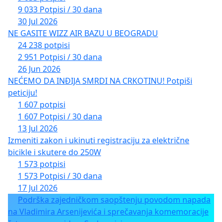
9 033 Potpisi / 30 dana
30 Jul 2026
NE GASITE WIZZ AIR BAZU U BEOGRADU
24 238 potpisi
2 951 Potpisi / 30 dana
26 Jun 2026
NEĆEMO DA INĐIJA SMRDI NA CRKOTINU! Potpiši
peticiju!
1 607 potpisi
1 607 Potpisi / 30 dana
13 Jul 2026
Izmeniti zakon i ukinuti registraciju za električne
bicikle i skutere do 250W
1 573 potpisi
1 573 Potpisi / 30 dana
17 Jul 2026
Podrška zajedničkom saopštenju povodom napada
na Vladimira Arsenijevića i sprečavanja komemoracije