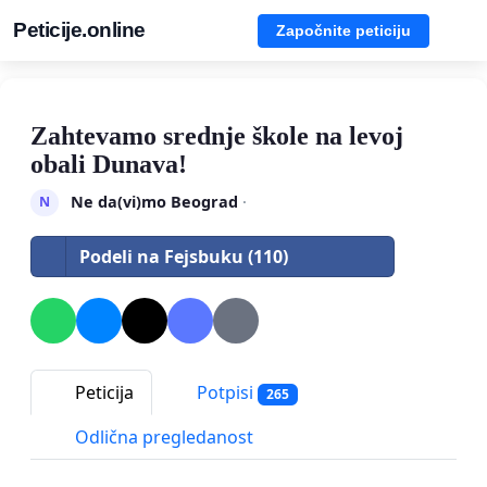
Peticije.online
Započnite peticiju
Zahtevamo srednje škole na levoj
obali Dunava!
Ne da(vi)mo Beograd
·
N
Podeli na Fejsbuku (110)
Peticija
Potpisi
265
Odlična pregledanost