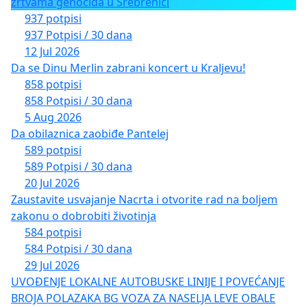
žrtvama genocida u Srebrenici
937 potpisi
937 Potpisi / 30 dana
12 Jul 2026
Da se Dinu Merlin zabrani koncert u Kraljevu!
858 potpisi
858 Potpisi / 30 dana
5 Aug 2026
Da obilaznica zaobiđe Pantelej
589 potpisi
589 Potpisi / 30 dana
20 Jul 2026
Zaustavite usvajanje Nacrta i otvorite rad na boljem
zakonu o dobrobiti životinja
584 potpisi
584 Potpisi / 30 dana
29 Jul 2026
UVOĐENJE LOKALNE AUTOBUSKE LINIJE I POVEĆANJE
BROJA POLAZAKA BG VOZA ZA NASELJA LEVE OBALE