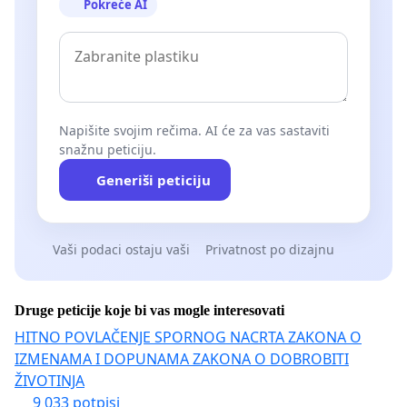
Pokreće AI
Napišite svojim rečima. AI će za vas sastaviti
snažnu peticiju.
Generiši peticiju
Vaši podaci ostaju vaši
Privatnost po dizajnu
Druge peticije koje bi vas mogle interesovati
HITNO POVLAČENJE SPORNOG NACRTA ZAKONA O
IZMENAMA I DOPUNAMA ZAKONA O DOBROBITI
ŽIVOTINJA
9 033 potpisi