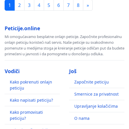
1
2
3
4
5
6
7
8
»
Peticije.online
Mi omogućavamo besplatne onlajn peticije. Započnite profesionalnu
onlajn peticiju koristeći naš servis. Naše peticije su svakodnevno
pomenute u medijima stoga je kreiranje peticije odličan put da budete
primećeni u javnosti i da pomognete u donošenju odluka.
Vodiči
Još
Kako pokrenuti onlajn
Započnite peticiju
peticiju
Smernice za privatnost
Kako napisati peticiju?
Upravljanje kolačićima
Kako promovisati
peticiju?
O nama