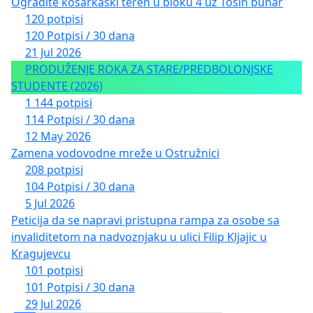
Ogradite košarkaški teren u bloku 4 uz Tošin bunar
120 potpisi
120 Potpisi / 30 dana
21 Jul 2026
PRODUŽENJE ROKA ZA STARE/PREDBOLONJSKE
STUDENTE (2026)
1 144 potpisi
114 Potpisi / 30 dana
12 May 2026
Zamena vodovodne mreže u Ostružnici
208 potpisi
104 Potpisi / 30 dana
5 Jul 2026
Peticija da se napravi pristupna rampa za osobe sa
invaliditetom na nadvoznjaku u ulici Filip Kljajic u
Kragujevcu
101 potpisi
101 Potpisi / 30 dana
29 Jul 2026