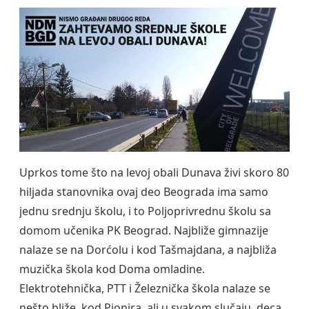
Uprkos tome što na levoj obali Dunava živi skoro 80
hiljada stanovnika ovaj deo Beograda ima samo
jednu srednju školu, i to Poljoprivrednu školu sa
domom učenika PK Beograd. Najbliže gimnazije
nalaze se na Dorćolu i kod Tašmajdana, a najbliža
muzička škola kod Doma omladine.
Elektrotehnička, PTT i Železnička škola nalaze se
nešto bliže, kod Pionira, ali u svakom slučaju, deca