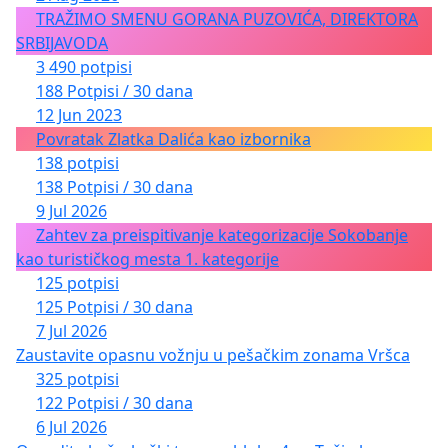
TRAŽIMO SMENU GORANA PUZOVIĆA, DIREKTORA
SRBIJAVODA
3 490 potpisi
188 Potpisi / 30 dana
12 Jun 2023
Povratak Zlatka Dalića kao izbornika
138 potpisi
138 Potpisi / 30 dana
9 Jul 2026
Zahtev za preispitivanje kategorizacije Sokobanje
kao turističkog mesta 1. kategorije
125 potpisi
125 Potpisi / 30 dana
7 Jul 2026
Zaustavite opasnu vožnju u pešačkim zonama Vršca
325 potpisi
122 Potpisi / 30 dana
6 Jul 2026