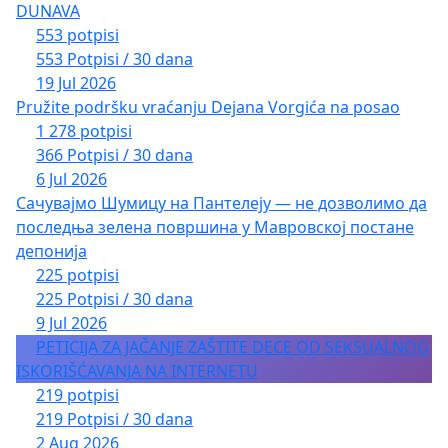
DUNAVA
553 potpisi
553 Potpisi / 30 dana
19 Jul 2026
Pružite podršku vraćanju Dejana Vorgića na posao
1 278 potpisi
366 Potpisi / 30 dana
6 Jul 2026
Сачувајмо Шумицу на Пантелеју — не дозволимо да
последња зелена површина у Мавровској постане
депонија
225 potpisi
225 Potpisi / 30 dana
9 Jul 2026
PETICIJA ZA JAČANJE ZAŠTITE DECE OD SEKSUALNOG
ISKORIŠĆAVANJA NA INTERNETU
219 potpisi
219 Potpisi / 30 dana
2 Aug 2026