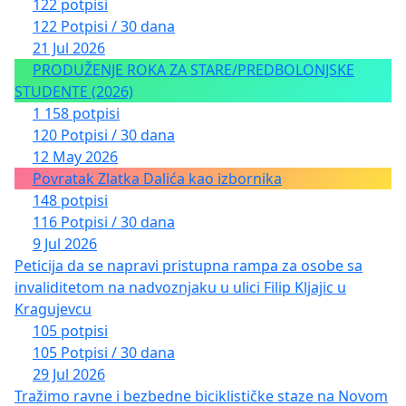
122 potpisi
122 Potpisi / 30 dana
21 Jul 2026
PRODUŽENJE ROKA ZA STARE/PREDBOLONJSKE
STUDENTE (2026)
1 158 potpisi
120 Potpisi / 30 dana
12 May 2026
Povratak Zlatka Dalića kao izbornika
148 potpisi
116 Potpisi / 30 dana
9 Jul 2026
Peticija da se napravi pristupna rampa za osobe sa
invaliditetom na nadvoznjaku u ulici Filip Kljajic u
Kragujevcu
105 potpisi
105 Potpisi / 30 dana
29 Jul 2026
Tražimo ravne i bezbedne biciklističke staze na Novom