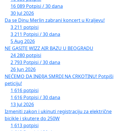
16 089 Potpisi / 30 dana
30 Jul 2026
Da se Dinu Merlin zabrani koncert u Kraljevu!
3 211 potpisi
3 211 Potpisi / 30 dana
5 Aug 2026
NE GASITE WIZZ AIR BAZU U BEOGRADU
24 280 potpisi
2 793 Potpisi / 30 dana
26 Jun 2026
NEĆEMO DA INĐIJA SMRDI NA CRKOTINU! Potpiši
peticiju!
1 616 potpisi
1 616 Potpisi / 30 dana
13 Jul 2026
Izmeniti zakon i ukinuti registraciju za električne
bicikle i skutere do 250W
1 613 potpisi