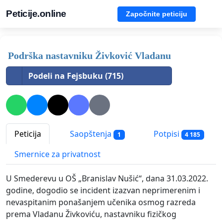
Peticije.online
Započnite peticiju
Podrška nastavniku Živković Vladanu
Podeli na Fejsbuku (715)
Peticija
Saopštenja
Potpisi
1
4 185
Smernice za privatnost
U Smederevu u OŠ „Branislav Nušić“, dana 31.03.2022.
godine, dogodio se incident izazvan neprimerenim i
nevaspitanim ponašanjem učenika osmog razreda
prema Vladanu Živkoviću, nastavniku fizičkog