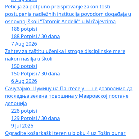
Peticija za potpuno preispitivanje zakonitosti
postupanja nadležnih institucija povodom događaja u
osnovnoj školi “Tatomir Anđelić” u Mrčajevcima
188 potpisi
188 Potpisi / 30 dana
7 Aug 2026
Zahtev za zaštitu učenika i stroge disciplinske mere
nakon nasilja u školi
150 potpisi
150 Potpisi / 30 dana
6 Aug 2026
Сачувајмо Шумицу на Пантелеју — не дозволимо да
последња зелена површина у Мавровској постане
депонија
228 potpisi
129 Potpisi / 30 dana
9 Jul 2026
Ogradite košarkaški teren u bloku 4 uz Tošin bunar