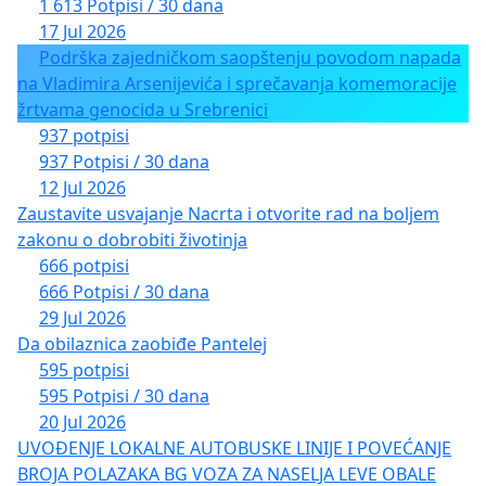
1 613 Potpisi / 30 dana
17 Jul 2026
Podrška zajedničkom saopštenju povodom napada
na Vladimira Arsenijevića i sprečavanja komemoracije
žrtvama genocida u Srebrenici
937 potpisi
937 Potpisi / 30 dana
12 Jul 2026
Zaustavite usvajanje Nacrta i otvorite rad na boljem
zakonu o dobrobiti životinja
666 potpisi
666 Potpisi / 30 dana
29 Jul 2026
Da obilaznica zaobiđe Pantelej
595 potpisi
595 Potpisi / 30 dana
20 Jul 2026
UVOĐENJE LOKALNE AUTOBUSKE LINIJE I POVEĆANJE
BROJA POLAZAKA BG VOZA ZA NASELJA LEVE OBALE