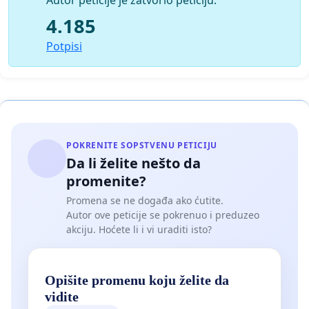
Autor peticije je zatvorio peticiju.
4.185
Potpisi
POKRENITE SOPSTVENU PETICIJU
Da li želite nešto da
promenite?
Promena se ne događa ako ćutite.
Autor ove peticije se pokrenuo i preduzeo
akciju. Hoćete li i vi uraditi isto?
Opišite promenu koju želite da
vidite