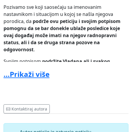
Pozivamo sve koji saosećaju sa imenovanim
nastavnikom i situacijom u kojoj se našla njegova
porodica, da
podrže ovu peticiju i svojim potpisom
pomognu da se bar donekle ublaže posledice koje
ovaj događaj može imati na njegov radnopravni
status
,
ali i da se druga strana pozove na
odgovornost
.
Svojim potpisom
podržite Vladana ali i svakog
prosvetnog radnika koji se može naći u istoj ili
...Prikaži više
sličnoj situaciji
. Vaspitavajte decu da poštuju
nastavnike i školu jer samo tako ćemo unaprediti
sistem obrazovanja i vaspitanja i stvoriti društveno
odgovorne ljude.
Kontaktiraj autora