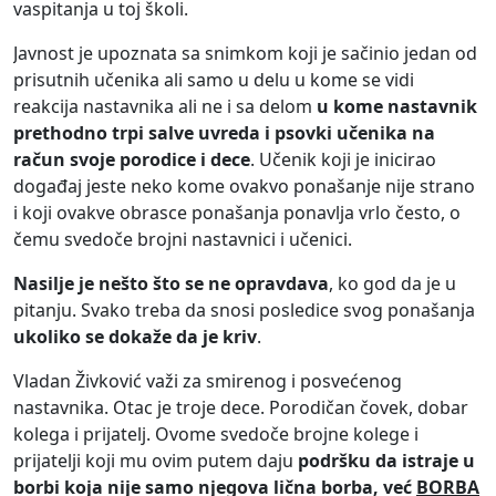
vaspitanja u toj školi.
Javnost je upoznata sa snimkom koji je sačinio jedan od
prisutnih učenika ali samo u delu u kome se vidi
reakcija nastavnika ali ne i sa delom
u kome nastavnik
prethodno trpi salve uvreda i psovki učenika na
račun svoje porodice i dece
. Učenik koji je inicirao
događaj jeste neko kome ovakvo ponašanje nije strano
i koji ovakve obrasce ponašanja ponavlja vrlo često, o
čemu svedoče brojni nastavnici i učenici.
Nasilje je nešto što se ne opravdava
, ko god da je u
pitanju. Svako treba da snosi posledice svog ponašanja
ukoliko se dokaže da je kriv
.
Vladan Živković važi za smirenog i posvećenog
nastavnika. Otac je troje dece. Porodičan čovek, dobar
kolega i prijatelj. Ovome svedoče brojne kolege i
prijatelji koji mu ovim putem daju
podršku da istraje u
borbi koja nije samo njegova lična borba
, već
BORBA