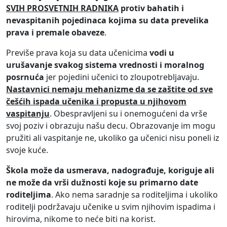
SVIH PROSVETNIH RADNIKA
protiv bahatih i
nevaspitanih pojedinaca kojima su data prevelika
prava i premale obaveze
.
Previše prava koja su data učenicima
vodi u
urušavanje svakog sistema vrednosti i moralnog
posrnuća
jer pojedini učenici to zloupotrebljavaju.
Nastavnici nemaju mehanizme da se zaštite od sve
češćih ispada učenika i propusta u njihovom
vaspitanju
. Obespravljeni su i onemogućeni da vrše
svoj poziv i obrazuju našu decu. Obrazovanje im mogu
pružiti ali vaspitanje ne, ukoliko ga učenici nisu poneli iz
svoje kuće.
Škola može da usmerava, nadograđuje, koriguje ali
ne može da vrši dužnosti koje su primarno date
roditeljima
. Ako nema saradnje sa roditeljima i ukoliko
roditelji podržavaju učenike u svim njihovim ispadima i
hirovima, nikome to neće biti na korist.