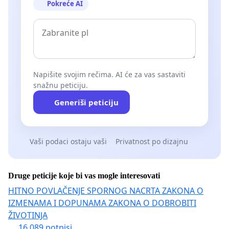
Pokreće AI
Napišite svojim rečima. AI će za vas sastaviti
snažnu peticiju.
Generiši peticiju
Vaši podaci ostaju vaši
Privatnost po dizajnu
Druge peticije koje bi vas mogle interesovati
HITNO POVLAČENJE SPORNOG NACRTA ZAKONA O
IZMENAMA I DOPUNAMA ZAKONA O DOBROBITI
ŽIVOTINJA
16 089 potpisi