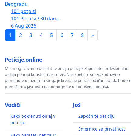
Beogradu
101 potpisi
101 Potpisi / 30 dana
6 Aug 2026
1
2
3
4
5
6
7
8
»
Peticije.online
Mi omogućavamo besplatne onlajn peticije. Započnite profesionalnu
onlajn peticiju koristeći naš servis. Naše peticije su svakodnevno
pomenute u medijima stoga je kreiranje peticije odličan put da budete
primećeni u javnosti i da pomognete u donošenju odluka.
Vodiči
Još
Kako pokrenuti onlajn
Započnite peticiju
peticiju
Smernice za privatnost
Kako napisati peticiju?