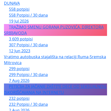
DUNAVA
558 potpisi
558 Potpisi / 30 dana
19 Jul 2026
TRAŽIMO SMENU GORANA PUZOVIĆA, DIREKTORA
SRBIJAVODA
3 609 potpisi
307 Potpisi / 30 dana
12 Jun 2023
Vratimo autobuska stajališta na relaciji Ruma-Sremska
Mitrovica
299 potpisi
299 Potpisi / 30 dana
7 Aug 2026
PETICIJA ZA JAČANJE ZAŠTITE DECE OD SEKSUALNOG
ISKORIŠĆAVANJA NA INTERNETU
232 potpisi
232 Potpisi / 30 dana
2 Aug 2026