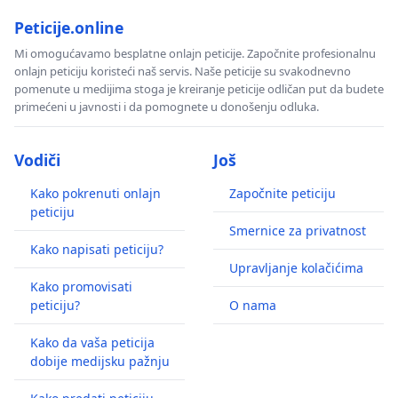
Peticije.online
Mi omogućavamo besplatne onlajn peticije. Započnite profesionalnu
onlajn peticiju koristeći naš servis. Naše peticije su svakodnevno
pomenute u medijima stoga je kreiranje peticije odličan put da budete
primećeni u javnosti i da pomognete u donošenju odluka.
Vodiči
Još
Kako pokrenuti onlajn
Započnite peticiju
peticiju
Smernice za privatnost
Kako napisati peticiju?
Upravljanje kolačićima
Kako promovisati
peticiju?
O nama
Kako da vaša peticija
dobije medijsku pažnju