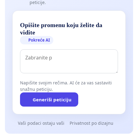
peticije.
Opišite promenu koju želite da
vidite
Pokreće AI
Napišite svojim rečima. AI će za vas sastaviti
snažnu peticiju.
Generiši peticiju
Vaši podaci ostaju vaši
Privatnost po dizajnu