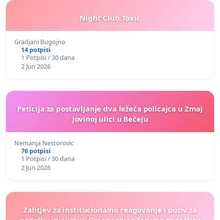
Night Club Toxic
Gradjani Bugojno
14 potpisi
1 Potpisi / 30 dana
2 Jun 2026
Peticija za postavljanje dva ležeća policajca u Zmaj
Jovinoj ulici u Bečeju
Nemanja Nestorovic
76 potpisi
1 Potpisi / 30 dana
2 Jun 2026
Zahtjev za institucionalno reagovanje i poziv za