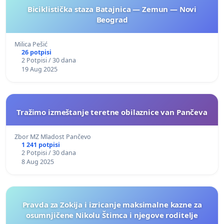
Biciklistička staza Batajnica — Zemun — Novi
Beograd
Milica Pešić
26 potpisi
2 Potpisi / 30 dana
19 Aug 2025
Tražimo izmeštanje teretne obilaznice van Pančeva
Zbor MZ Mladost Pančevo
1 241 potpisi
2 Potpisi / 30 dana
8 Aug 2025
Pravda za Zokija i izricanje maksimalne kazne za
osumnjičene Nikolu Štimca i njegove roditelje