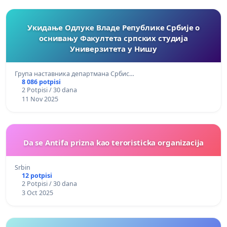
Укидање Одлуке Владе Републике Србије о
оснивању Факултета српских студија
Универзитета у Нишу
Група наставника департмана Србис…
8 086 potpisi
2 Potpisi / 30 dana
11 Nov 2025
Da se Antifa prizna kao teroristicka organizacija
Srbin
12 potpisi
2 Potpisi / 30 dana
3 Oct 2025