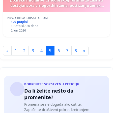
podršku inicijativi Crnogorskog foruma za zaštitu
dostojanstva crnogorskih žena, postizanju ženske
solidarnosti i odbranu ugleda Crne Gore
NVO CRNOGORSKI FORUM
120 potpisi
1 Potpisi / 30 dana
2 Jun 2026
«
1
2
3
4
5
6
7
8
»
POKRENITE SOPSTVENU PETICIJU
Da li želite nešto da
promenite?
Promena se ne događa ako ćutite.
Započnite društveni pokret kreiranjem