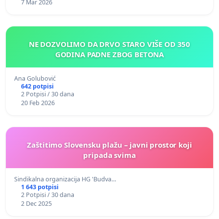
7 Mar 2026
NE DOZVOLIMO DA DRVO STARO VIŠE OD 350
GODINA PADNE ZBOG BETONA
Ana Golubović
642 potpisi
2 Potpisi / 30 dana
20 Feb 2026
Zaštitimo Slovensku plažu – javni prostor koji
pripada svima
Sindikalna organizacija HG 'Budva…
1 643 potpisi
2 Potpisi / 30 dana
2 Dec 2025