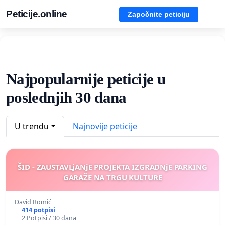
Peticije.online
Započnite peticiju
Najpopularnije peticije u
poslednjih 30 dana
U trendu
Najnovije peticije
ŠID - ZAUSTAVLjANjE PROJEKTA IZGRADNjE PARKING
GARAŽE NA TRGU KULTURE
David Romić
414 potpisi
2 Potpisi / 30 dana