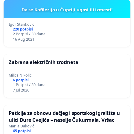
Da se Kafilerija u Ćupriji ugasi ili izmesti!
Igor Stanković
220 potpisi
2 Potpisi / 30 dana
16 Aug 2021
Zabrana električnih trotineta
Milica Nikolić
6 potpisi
1 Potpisi / 30 dana
7 Jul 2026
Peticija za obnovu dečjeg i sportskog igrališta u
ulici Đure Cvejića – naselje Čukurmala, Vršac
Marija Đaković
65 potpisi