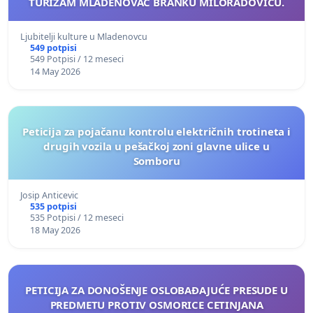
TURIZAM MLADENOVAC BRANKU MILORADOVIĆU.
Ljubitelji kulture u Mladenovcu
549 potpisi
549 Potpisi / 12 meseci
14 May 2026
Peticija za pojačanu kontrolu električnih trotineta i
drugih vozila u pešačkoj zoni glavne ulice u
Somboru
Josip Anticevic
535 potpisi
535 Potpisi / 12 meseci
18 May 2026
PETICIJA ZA DONOŠENJE OSLOBAĐAJUĆE PRESUDE U
PREDMETU PROTIV OSMORICE CETINJANA