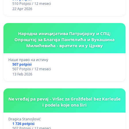
510 Potpisi / 12 meseci
22 Apr 2026
Народна иницијатива Патријарху и СПЦ:
Опроштај за Благоја Пантелића и Вукашина
Милићевића - вратите их у Цркву
Наше право на истину
507 potpisi
507 Potpisi / 12 meseci
13 Feb 2026
Ne vređaj pa pevaj - Vršac za Grožđebal bez Karleuše
i podela koje ona širi
Dragica Stanojlović
1 726 potpisi
507 Potpisi / 12 meseci