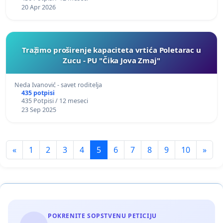
20 Apr 2026
Traẓ̌imo proširenje kapaciteta vrtića Poletarac u
Zucu - PU "Čika Jova Zmaj"
Neda Ivanović - savet roditelja
435 potpisi
435 Potpisi / 12 meseci
23 Sep 2025
«
1
2
3
4
5
6
7
8
9
10
»
POKRENITE SOPSTVENU PETICIJU