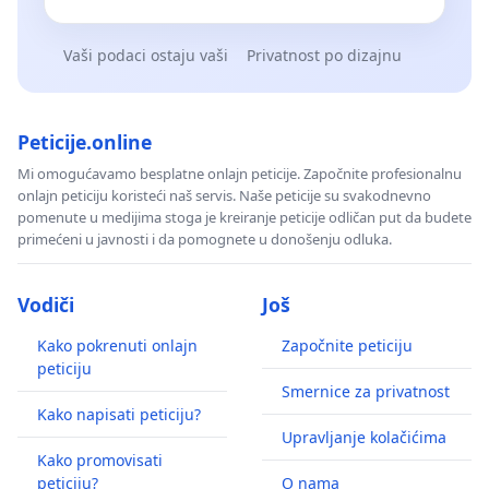
Vaši podaci ostaju vaši
Privatnost po dizajnu
Peticije.online
Mi omogućavamo besplatne onlajn peticije. Započnite profesionalnu
onlajn peticiju koristeći naš servis. Naše peticije su svakodnevno
pomenute u medijima stoga je kreiranje peticije odličan put da budete
primećeni u javnosti i da pomognete u donošenju odluka.
Vodiči
Još
Kako pokrenuti onlajn
Započnite peticiju
peticiju
Smernice za privatnost
Kako napisati peticiju?
Upravljanje kolačićima
Kako promovisati
peticiju?
O nama