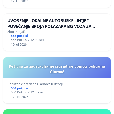
22 Apr 2026
UVOĐENJE LOKALNE AUTOBUSKE LINIJE I
POVEĆANJE BROJA POLAZAKA BG VOZA ZA
NASELJA LEVE OBALE DUNAVA
Zbor Krnjača
556 potpisi
556 Potpisi / 12 meseci
19 Jul 2026
Peticija za zaustavljanje izgradnje vojnog poligona
Glamoč
Udruženje građana Glamoča u Beogr…
554 potpisi
554 Potpisi / 12 meseci
17 Feb 2026