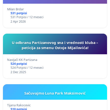
Milan Brdar
531 potpisi
531 Potpisi / 12 meseci
2 Apr 2026
U odbranu Partizanovog sna i vrednosti kluba –
peticija za smenu Ostoje Mijailovića!
Navijači KK Partizana
524 potpisi
524 Potpisi / 12 meseci
2 Dec 2025
Sačuvajmo Luna Park Maksimović
Tijana Rakocevic
510 potpisi