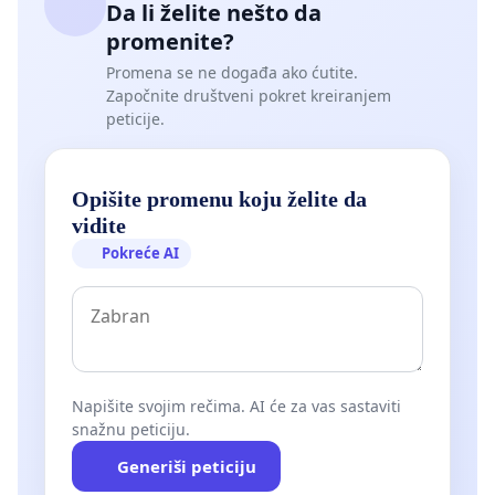
Da li želite nešto da
promenite?
Promena se ne događa ako ćutite.
Započnite društveni pokret kreiranjem
peticije.
Opišite promenu koju želite da
vidite
Pokreće AI
Napišite svojim rečima. AI će za vas sastaviti
snažnu peticiju.
Generiši peticiju