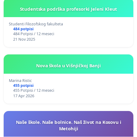
Studentska podrška profesorki Jeleni Kleut
Studenti Filozofskog fakulteta
484 potpisi
484 Potpisi / 12 meseci
21 Nov 2025
Nova škola u Višnjičkoj Banji
Marina Ristic
455 potpisi
455 Potpisi / 12 meseci
17 Apr 2026
Naše škole. Naše bolnice. Naš život na Kosovu i
Metohiji