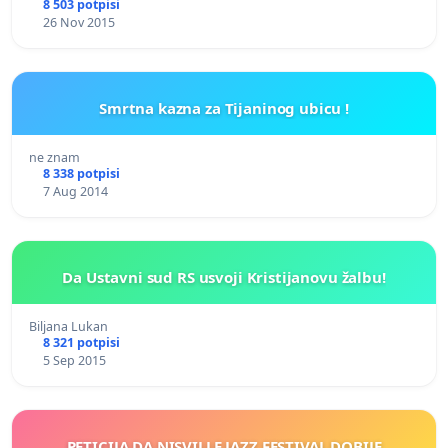
8 503 potpisi
26 Nov 2015
Smrtna kazna za Tijaninog ubicu !
ne znam
8 338 potpisi
7 Aug 2014
Da Ustavni sud RS usvoji Kristijanovu žalbu!
Biljana Lukan
8 321 potpisi
5 Sep 2015
PETICIJA DA NISVILLE JAZZ FESTIVAL DOBIJE