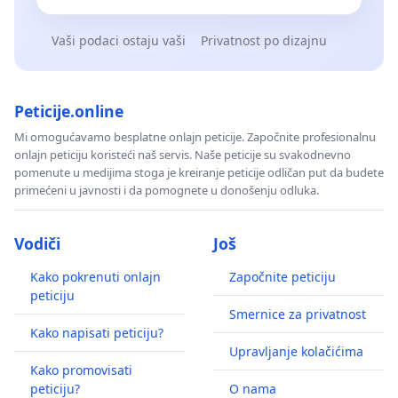
Vaši podaci ostaju vaši
Privatnost po dizajnu
Peticije.online
Mi omogućavamo besplatne onlajn peticije. Započnite profesionalnu
onlajn peticiju koristeći naš servis. Naše peticije su svakodnevno
pomenute u medijima stoga je kreiranje peticije odličan put da budete
primećeni u javnosti i da pomognete u donošenju odluka.
Vodiči
Još
Kako pokrenuti onlajn
Započnite peticiju
peticiju
Smernice za privatnost
Kako napisati peticiju?
Upravljanje kolačićima
Kako promovisati
peticiju?
O nama