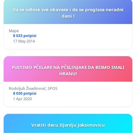
Da se odloze sve obaveze i da se proglase neradni
dani !
Маре
8 033 potpisi
17 May 2014
PUSTIMO PČELARE NA PČELINJAKE DA BISMO IMALI
HRANU!
Rodoljub Živadinović, SPOS
8 030 potpisi
1 Apr 2020
Vratiti decu Djordju Joksimovicu