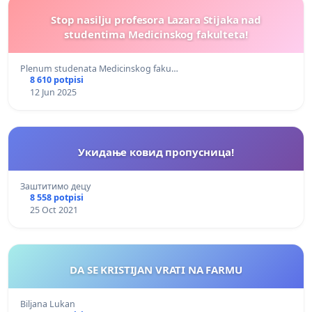
Stop nasilju profesora Lazara Stijaka nad
studentima Medicinskog fakulteta!
Plenum studenata Medicinskog faku…
8 610 potpisi
12 Jun 2025
Укидање ковид пропусница!
Заштитимо децу
8 558 potpisi
25 Oct 2021
DA SE KRISTIJAN VRATI NA FARMU
Biljana Lukan