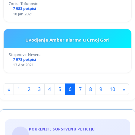
Zorica Trifunovic
7 983 potpisi
18 Jan 2021
Uvodjenje Amber alarma u Crnoj Gori
Stojanovic Nevena
7 978 potpisi
13 Apr 2021
«
1
2
3
4
5
6
7
8
9
10
»
POKRENITE SOPSTVENU PETICIJU