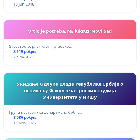
15 Jun 2018
Vrtic je potreba, NE luksuz! Novi Sad
Savet roditelja privatnih predško…
8 119 potpisi
7 Nov 2023
Укидање Одлуке Владе Републике Србије о
оснивању Факултета српских студија
Универзитета у Нишу
Група наставника департмана Србис…
8 086 potpisi
11 Nov 2025