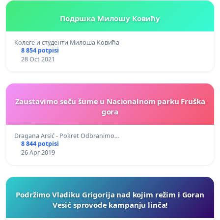
Подршка Милошу Ковићу
Колеге и студенти Милоша Ковића
8 854 potpisi
28 Oct 2021
Zaustavimo seču šume u Nacionalnom parku Fruška
gora
Dragana Arsić - Pokret Odbranimo…
8 844 potpisi
26 Apr 2019
Podržimo Vladiku Grigorija nad kojim režim i Goran
Vesić sprovode kampanju linča!