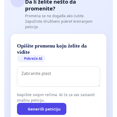
Da li želite nešto da
promenite?
Promena se ne događa ako ćutite.
Započnite društveni pokret kreiranjem
peticije.
Opišite promenu koju želite da
vidite
Pokreće AI
Napišite svojim rečima. AI će za vas sastaviti
snažnu peticiju.
Generiši peticiju