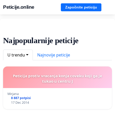
Peticije.online
Započnite peticiju
Najpopularnije peticije
U trendu
Najnovije peticije
Peticija protiv vracanja konja coveku koji ga je
tukao u centru J
Mirjana
8 887 potpisi
17 Dec 2014