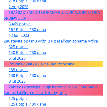
218 Potpisi / 30 dana
2 Aug 2026
TRAŽIMO SMENU GORANA PUZOVIĆA, DIREKTORA
SRBIJAVODA
3 469 potpisi
167 Potpisi / 30 dana
12 Jun 2023
Zaustavite opasnu vožnju u pešačkim zonama Vršca
325 potpisi
140 Potpisi / 30 dana
6 Jul 2026
Povratak Zlatka Dalića kao izbornika
138 potpisi
138 Potpisi / 30 dana
9 Jul 2026
Zahtev za preispitivanje kategorizacije Sokobanje
kao turističkog mesta 1. kategorije
125 potpisi
125 Potpisi / 30 dana