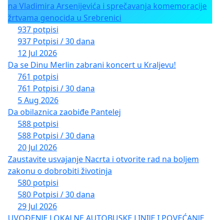
na Vladimira Arsenijevića i sprečavanja komemoracije
žrtvama genocida u Srebrenici
937 potpisi
937 Potpisi / 30 dana
12 Jul 2026
Da se Dinu Merlin zabrani koncert u Kraljevu!
761 potpisi
761 Potpisi / 30 dana
5 Aug 2026
Da obilaznica zaobiđe Pantelej
588 potpisi
588 Potpisi / 30 dana
20 Jul 2026
Zaustavite usvajanje Nacrta i otvorite rad na boljem
zakonu o dobrobiti životinja
580 potpisi
580 Potpisi / 30 dana
29 Jul 2026
UVOĐENJE LOKALNE AUTOBUSKE LINIJE I POVEĆANJE