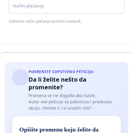
Način plaćanja
Izaberite način plaćanja da biste nastavili.
POKRENITE SOPSTVENU PETICIJU
Da li želite nešto da
promenite?
Promena se ne događa ako ćutite.
Autor ove peticije se pokrenuo i preduzeo
akciju. Hoćete li i vi uraditi isto?
Opišite promenu koju želite da