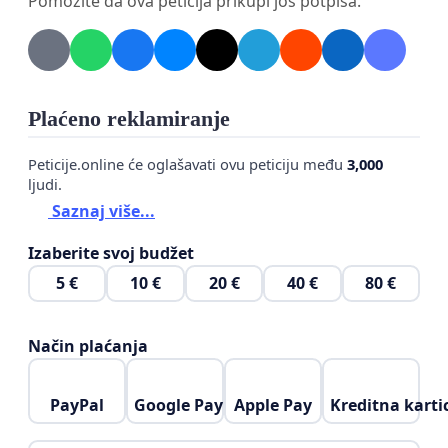
Pomozite da ova peticija prikupi još potpisa.
Plaćeno reklamiranje
Peticije.online će oglašavati ovu peticiju među
3,000
ljudi.
Saznaj više...
Izaberite svoj budžet
5 €
10 €
20 €
40 €
80 €
Način plaćanja
PayPal
Google Pay
Apple Pay
Kreditna karti