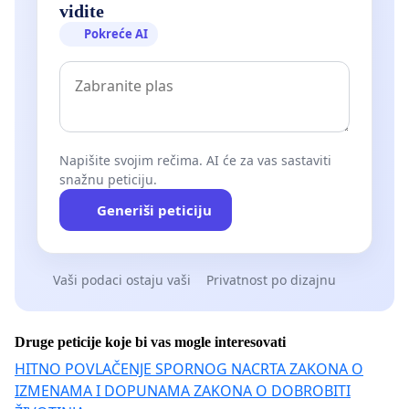
vidite
Pokreće AI
Napišite svojim rečima. AI će za vas sastaviti
snažnu peticiju.
Generiši peticiju
Vaši podaci ostaju vaši
Privatnost po dizajnu
Druge peticije koje bi vas mogle interesovati
HITNO POVLAČENJE SPORNOG NACRTA ZAKONA O
IZMENAMA I DOPUNAMA ZAKONA O DOBROBITI