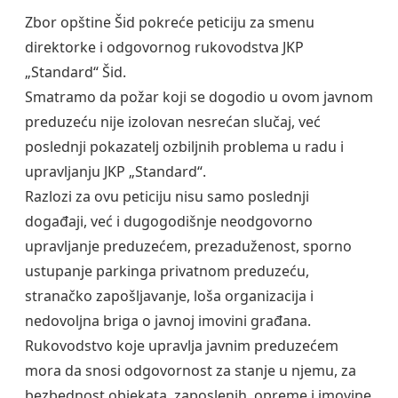
Zbor opštine Šid pokreće peticiju za smenu
direktorke i odgovornog rukovodstva JKP
„Standard“ Šid.
Smatramo da požar koji se dogodio u ovom javnom
preduzeću nije izolovan nesrećan slučaj, već
poslednji pokazatelj ozbiljnih problema u radu i
upravljanju JKP „Standard“.
Razlozi za ovu peticiju nisu samo poslednji
događaji, već i dugogodišnje neodgovorno
upravljanje preduzećem, prezaduženost, sporno
ustupanje parkinga privatnom preduzeću,
stranačko zapošljavanje, loša organizacija i
nedovoljna briga o javnoj imovini građana.
Rukovodstvo koje upravlja javnim preduzećem
mora da snosi odgovornost za stanje u njemu, za
bezbednost objekata, zaposlenih, opreme i imovine