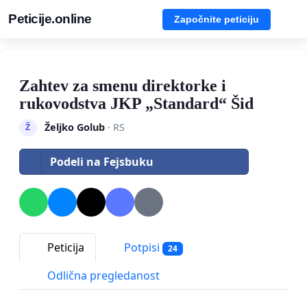
Peticije.online
Započnite peticiju
Zahtev za smenu direktorke i
rukovodstva JKP „Standard“ Šid
Željko Golub
· RS
Ž
Podeli na Fejsbuku
Peticija
Potpisi
24
Odlična pregledanost