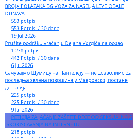
BROJA POLAZAKA BG VOZA ZA NASELJA LEVE OBALE
DUNAVA
553 potpisi
553 Potpisi / 30 dana
19 Jul 2026
Pružite podršku vraćanju Dejana Vorgića na posao
1 278 potpisi
442 Potpisi / 30 dana
6 Jul 2026
Сачувајмо Шумицу на Пантелеју — не дозволимо да
последња зелена површина у Мавровској постане
депонија
225 potpisi
225 Potpisi / 30 dana
9 Jul 2026
PETICIJA ZA JAČANJE ZAŠTITE DECE OD SEKSUALNOG
ISKORIŠĆAVANJA NA INTERNETU
218 potpisi