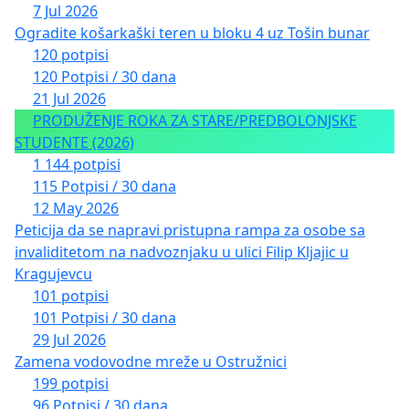
7 Jul 2026
Ogradite košarkaški teren u bloku 4 uz Tošin bunar
120 potpisi
120 Potpisi / 30 dana
21 Jul 2026
PRODUŽENJE ROKA ZA STARE/PREDBOLONJSKE
STUDENTE (2026)
1 144 potpisi
115 Potpisi / 30 dana
12 May 2026
Peticija da se napravi pristupna rampa za osobe sa
invaliditetom na nadvoznjaku u ulici Filip Kljajic u
Kragujevcu
101 potpisi
101 Potpisi / 30 dana
29 Jul 2026
Zamena vodovodne mreže u Ostružnici
199 potpisi
96 Potpisi / 30 dana