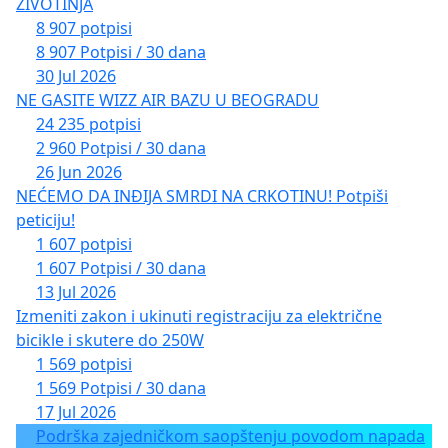
ŽIVOTINJA
8 907 potpisi
8 907 Potpisi / 30 dana
30 Jul 2026
NE GASITE WIZZ AIR BAZU U BEOGRADU
24 235 potpisi
2 960 Potpisi / 30 dana
26 Jun 2026
NEĆEMO DA INĐIJA SMRDI NA CRKOTINU! Potpiši
peticiju!
1 607 potpisi
1 607 Potpisi / 30 dana
13 Jul 2026
Izmeniti zakon i ukinuti registraciju za električne
bicikle i skutere do 250W
1 569 potpisi
1 569 Potpisi / 30 dana
17 Jul 2026
Podrška zajedničkom saopštenju povodom napada