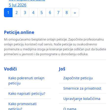
5 Jul 2026
1
2
3
4
5
6
7
8
»
Peticije.online
Mi omogućavamo besplatne onlajn peticije. Započnite profesionalnu
onlajn peticiju koristeći naš servis. Naše peticije su svakodnevno
pomenute u medijima stoga je kreiranje peticije odličan put da budete
primećeni u javnosti i da pomognete u donošenju odluka.
Vodiči
Još
Kako pokrenuti onlajn
Započnite peticiju
peticiju
Smernice za privatnost
Kako napisati peticiju?
Upravljanje kolačićima
Kako promovisati
peticiju?
O nama