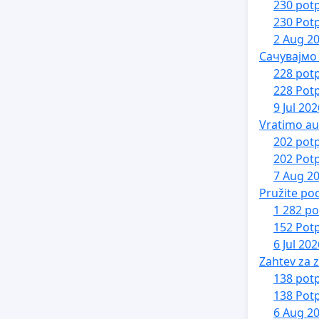
230 potp
230 Potp
2 Aug 2
Сачувајмо
228 potp
228 Potp
9 Jul 202
Vratimo au
202 potp
202 Potp
7 Aug 2
Pružite po
1 282 po
152 Potp
6 Jul 202
Zahtev za z
138 potp
138 Potp
6 Aug 2