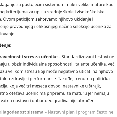
slaganje sa postojećim sistemom male i velike mature kao
g kriterijuma za upis u srednje škole i visokoškolske
. Ovom peticijom zahtevamo njihovo ukidanje i
enje pravednijeg i efikasnijeg načina selekcije učenika za
olovanje.
ženje:
avednost i stres za učenike
– Standardizovani testovi ne
aju u obzir individualne sposobnosti i talente učenika, već
zlažu velikom stresu koji može negativno uticati na njihovo
alno zdravlje i performanse. Takođe, trenutna politička
acija, koja već tri meseca dovodi nastavnike u štrajk,
tno otežava učenicima pripremu za maturu jer nemaju
vatnu nastavu i dobar deo gradiva nije obrađen.
rilagođenost sistema
– Nastavni plan i program često ne