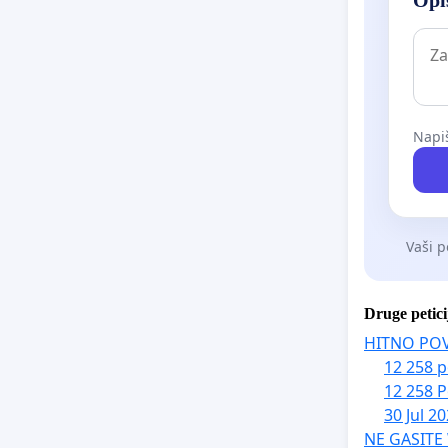
dolepotp
Napiš
Vaši p
Druge petici
HITNO PO
12 258 p
12 258 P
30 Jul 2
NE GASITE