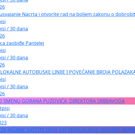
026
usvajanje Nacrta i otvorite rad na boljem zakonu o dobrobiti
isi
isi / 30 dana
026
ica zaobiđe Pantelej
isi
isi / 30 dana
026
LOKALNE AUTOBUSKE LINIJE I POVEĆANJE BROJA POLAZAKA
isi
isi / 30 dana
026
O SMENU GORANA PUZOVIĆA, DIREKTORA SRBIJAVODA
tpisi
isi / 30 dana
023
A ZA JAČANJE ZAŠTITE DECE OD SEKSUALNOG ISKORIŠĆAVAN