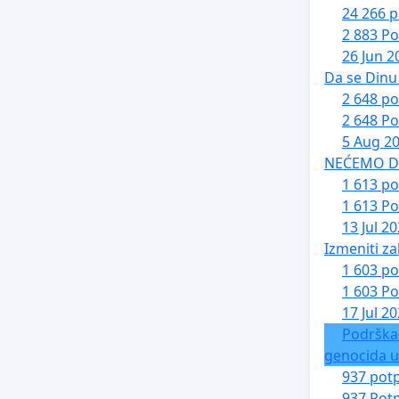
24 266 p
2 883 Po
26 Jun 2
Da se Dinu 
2 648 po
2 648 Po
5 Aug 2
NEĆEMO DA 
1 613 po
1 613 Po
13 Jul 2
Izmeniti za
1 603 po
1 603 Po
17 Jul 2
Podrška
genocida u
937 potp
937 Potp