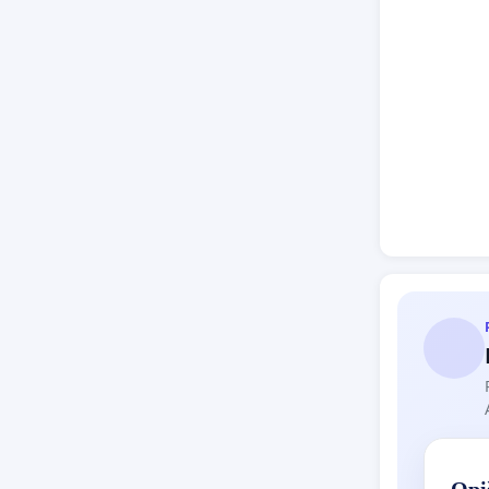
mater
Na osnov
preispit
način vr
obrazova
Potpisiv
sistema i
manje st
Peticij
hitno r
S pošto
Opiš