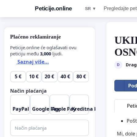
Peticije.online
Pregledajte pet
SR ▼
Plaćeno reklamiranje
UKI
Peticije.online će oglašavati ovu
OSN
peticiju među
3,000
ljudi.
Saznaj više...
Drag
D
5 €
10 €
20 €
40 €
80 €
Pod
Način plaćanja
Petic
PayPal
Google Pay
Apple Pay
Kreditna kartica
Pošt
Način plaćanja
Mi, dole 