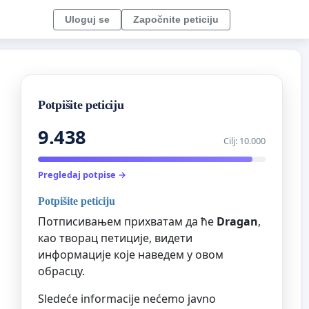
Uloguj se
Započnite peticiju
Potpišite peticiju
9.438
Cilj: 10.000
Pregledaj potpise →
Potpišite peticiju
Потписивањем прихватам да ће
Dragan
,
као творац петиције, видети
информације које наведем у овом
обрасцу.
Sledeće informacije nećemo javno