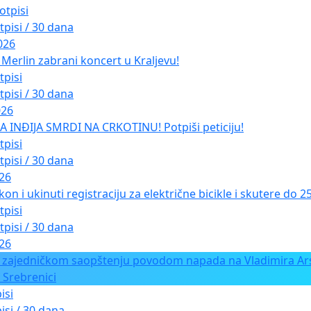
otpisi
tpisi / 30 dana
026
Merlin zabrani koncert u Kraljevu!
tpisi
tpisi / 30 dana
026
INĐIJA SMRDI NA CRKOTINU! Potpiši peticiju!
tpisi
tpisi / 30 dana
026
kon i ukinuti registraciju za električne bicikle i skutere do 
tpisi
tpisi / 30 dana
026
 zajedničkom saopštenju povodom napada na Vladimira Ars
 Srebrenici
isi
isi / 30 dana