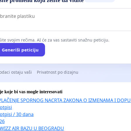
isani građani
ite svojim rečima. AI će za vas sastaviti snažnu peticiju.
Generiši peticiju
odaci ostaju vaši
Privatnost po dizajnu
je koje bi vas mogle interesovati
VLAČENJE SPORNOG NACRTA ZAKONA O IZMENAMA I DOPU
otpisi
otpisi / 30 dana
026
 WIZZ AIR BAZU U BEOGRADU