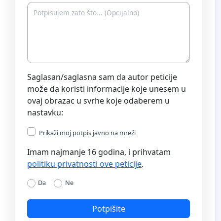
Saglasan/saglasna sam da autor peticije
može da koristi informacije koje unesem u
ovaj obrazac u svrhe koje odaberem u
nastavku:
Prikaži moj potpis javno na mreži
Imam najmanje 16 godina, i prihvatam
politiku privatnosti ove peticije
.
Da
Ne
Potpišite