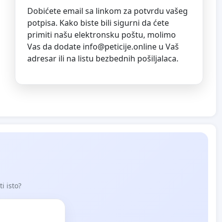
Dobićete email sa linkom za potvrdu vašeg
potpisa. Kako biste bili sigurni da ćete
primiti našu elektronsku poštu, molimo
Vas da dodate
info@peticije.online
u Vaš
adresar ili na listu bezbednih pošiljalaca.
i isto?