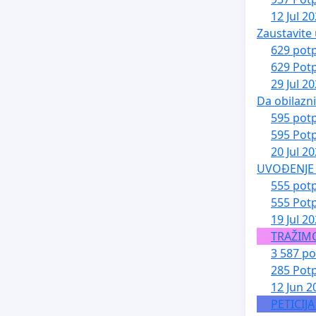
12 Jul 2
Zaustavite 
629 potp
629 Potp
29 Jul 2
Da obilazn
595 potp
595 Potp
20 Jul 2
UVOĐENJE 
555 potp
555 Potp
19 Jul 2
TRAŽIM
3 587 po
285 Potp
12 Jun 2
PETICIJ