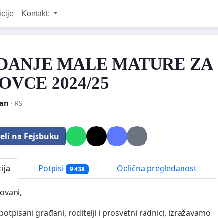
icije
Kontakt:
DANJE MALE MATURE ZA
OVCE 2024/25
an
· RS
eli na Fejsbuku
ija
Potpisi
Odlična pregledanost
9 438
ovani,
potpisani građani, roditelji i prosvetni radnici, izražavamo