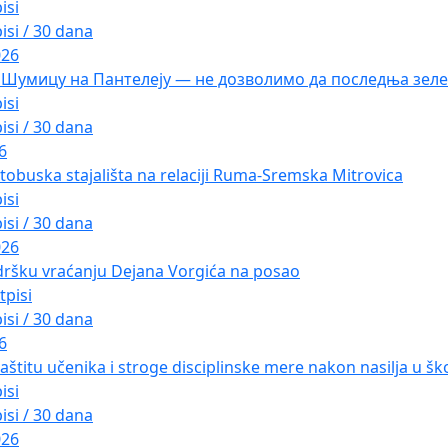
isi
isi / 30 dana
026
 Шумицу на Пантелеју — не дозволимо да последња зеле
isi
isi / 30 dana
6
tobuska stajališta na relaciji Ruma-Sremska Mitrovica
isi
isi / 30 dana
026
dršku vraćanju Dejana Vorgića na posao
tpisi
isi / 30 dana
6
aštitu učenika i stroge disciplinske mere nakon nasilja u ško
isi
isi / 30 dana
026