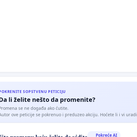
ijali itd.).
u svega navedenog, tražimo od nadležnih institucija da
aju opravdanost male i velike mature i pronađu adekvatniji
ednovanja znanja učenika prilikom upisa u naredne nivoe
nja.
anjem ove peticije podržavamo reformu obrazovnog
 ukidanje ovih ispita kako bi se omogućilo pravičnije i
resno obrazovanje za sve učenike.
u podnosimo nadležnim institucijama i zahtevamo
azmatranje.
POKRENITE SOPSTVENU PETICIJU
Da li želite nešto da promenite?
Promena se ne događa ako ćutite.
Autor ove peticije se pokrenuo i preduzeo akciju. Hoćete li i vi uradit
vanjem,
Pokreće AI
ite promenu koju želite da vidite