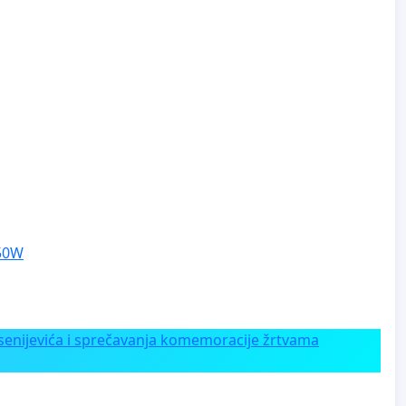
250W
enijevića i sprečavanja komemoracije žrtvama