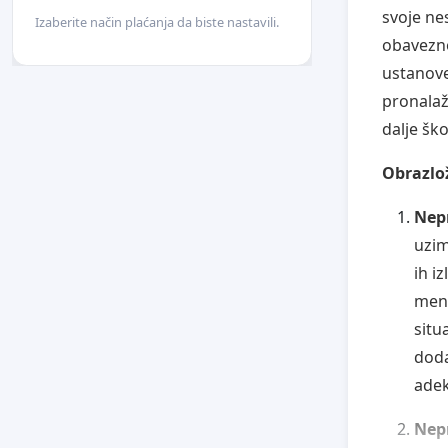
svoje ne
Izaberite način plaćanja da biste nastavili.
obavezno
ustanove
pronalaž
dalje šk
Obrazlo
Nepr
uzim
ih i
ment
situ
doda
adek
Nep