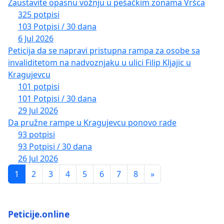
Zaustavite opasnu vožnju u pešačkim zonama Vršca
325 potpisi
103 Potpisi / 30 dana
6 Jul 2026
Peticija da se napravi pristupna rampa za osobe sa
invaliditetom na nadvoznjaku u ulici Filip Kljajic u
Kragujevcu
101 potpisi
101 Potpisi / 30 dana
29 Jul 2026
Da pružne rampe u Kragujevcu ponovo rade
93 potpisi
93 Potpisi / 30 dana
26 Jul 2026
1
2
3
4
5
6
7
8
»
Peticije.online