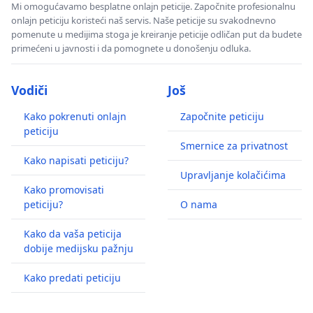
Mi omogućavamo besplatne onlajn peticije. Započnite profesionalnu
onlajn peticiju koristeći naš servis. Naše peticije su svakodnevno
pomenute u medijima stoga je kreiranje peticije odličan put da budete
primećeni u javnosti i da pomognete u donošenju odluka.
Vodiči
Još
Kako pokrenuti onlajn
Započnite peticiju
peticiju
Smernice za privatnost
Kako napisati peticiju?
Upravljanje kolačićima
Kako promovisati
peticiju?
O nama
Kako da vaša peticija
dobije medijsku pažnju
Kako predati peticiju