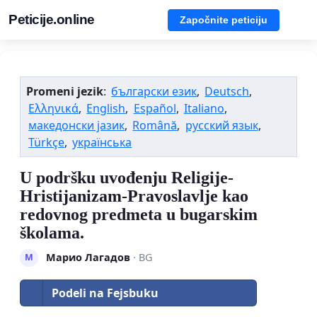
Peticije.online
Započnite peticiju
Promeni jezik
:
български език
,
Deutsch
,
Ελληνικά
,
English
,
Español
,
Italiano
,
македонски јазик
,
Română
,
русский язык
,
Türkçe
,
українська
U podršku uvođenju Religije-
Hristijanizam-Pravoslavlje kao
redovnog predmeta u bugarskim
školama.
Марио Лагадов
· BG
М
Podeli na Fejsbuku