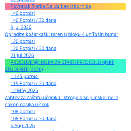
Povratak Zlatka Dalića kao izbornika
140 potpisi
140 Potpisi / 30 dana
9 Jul 2026
Ogradite košarkaški teren u bloku 4 uz Tošin bunar
120 potpisi
120 Potpisi / 30 dana
21 Jul 2026
PRODUŽENJE ROKA ZA STARE/PREDBOLONJSKE
STUDENTE (2026)
1 145 potpisi
115 Potpisi / 30 dana
12 May 2026
Zahtev za zaštitu učenika i stroge disciplinske mere
nakon nasilja u školi
108 potpisi
108 Potpisi / 30 dana
6 Aug 2026