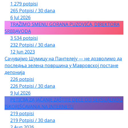
1 279 potpisi
265 Potpisi / 30 dana
6 Jul 2026
TRAŽIMO SMENU GORANA PUZOVIĆA, DIREKTORA
SRBIJAVODA
3 534 potpisi
232 Potpisi / 30 dana
12 Jun 2023
Сачувајмо Шумицу на Пантелеју — не дозволимо да
последња зелена површина у Мавровској постане
депонија
226 potpisi
226 Potpisi / 30 dana
9 Jul 2026
PETICIJA ZA JAČANJE ZAŠTITE DECE OD SEKSUALNOG
ISKORIŠĆAVANJA NA INTERNETU
219 potpisi
219 Potpisi / 30 dana
2 Aug 2026