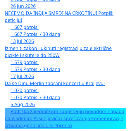
26 Jun 2026
krize, agresije i zavisnosti među mladim
NEĆEMO DA INĐIJA SMRDI NA CRKOTINU! Potpiši
generacijama.
peticiju!
1 607 potpisi
Potpišite ovu peticiju kako biste podržali uvođenje
1 607 Potpisi / 30 dana
Religije-Hristijanizam-Pravoslavlje kao redovnog
13 Jul 2026
predmeta u školama Bugarske!
Izmeniti zakon i ukinuti registraciju za električne
bicikle i skutere do 250W
1 579 potpisi
1 579 Potpisi / 30 dana
17 Jul 2026
Da se Dinu Merlin zabrani koncert u Kraljevu!
1 070 potpisi
1 070 Potpisi / 30 dana
5 Aug 2026
Podrška zajedničkom saopštenju povodom napada
na Vladimira Arsenijevića i sprečavanja komemoracije
žrtvama genocida u Srebrenici