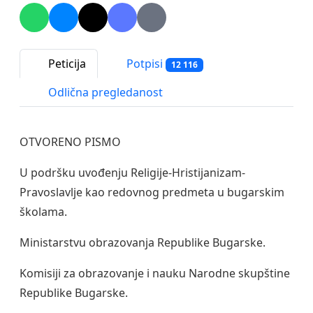
Peticija
Potpisi
12 116
Odlična pregledanost
OTVORENO PISMO
U podršku uvođenju Religije-Hristijanizam-
Pravoslavlje kao redovnog predmeta u bugarskim
školama.
Ministarstvu obrazovanja Republike Bugarske.
Komisiji za obrazovanje i nauku Narodne skupštine
Republike Bugarske.