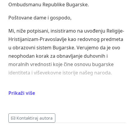
Ombudsmanu Republike Bugarske.
Poštovane dame i gospodo,
Mi, niže potpisani, insistiramo na uvođenju Religije-
Hristijanizam-Pravoslavlje kao redovnog predmeta
u obrazovni sistem Bugarske. Verujemo da je ovo
neophodan korak za obnavljanje duhovnih i
moralnih vrednosti koje čine osnovu bugarske
identiteta i viševekovne istorije našeg naroda.
Glavni argumenti u podršku ovoj inicijativi:
Prikaži više
1. Očuvanje bugarske identiteta: Bugarska je zemlja
sa hiljadugodišnjom hrišćanskom tradicijom, a
pravoslavna vera je osnovni deo našeg kulturnog
Kontaktiraj autora
nasleđa. Uvođenje redovnog verskog obrazovanja
pomoći će mladima da prepoznaju i poštuju svoje