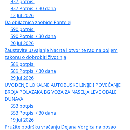
937 potpisi
937 Potpisi / 30 dana
12 Jul 2026
Da obilaznica zaobiđe Pantelej
590 potpisi
590 Potpisi / 30 dana
20 Jul 2026
Zaustavite usvajanje Nacrta i otvorite rad na boljem
zakonu o dobrobiti životinja
589 potpisi
589 Potpisi / 30 dana
29 Jul 2026
UVOĐENJE LOKALNE AUTOBUSKE LINIJE I POVEĆANJE
BROJA POLAZAKA BG VOZA ZA NASELJA LEVE OBALE
DUNAVA
553 potpisi
553 Potpisi / 30 dana
19 Jul 2026
Pružite podršku vraćanju Dejana Vorgića na posao