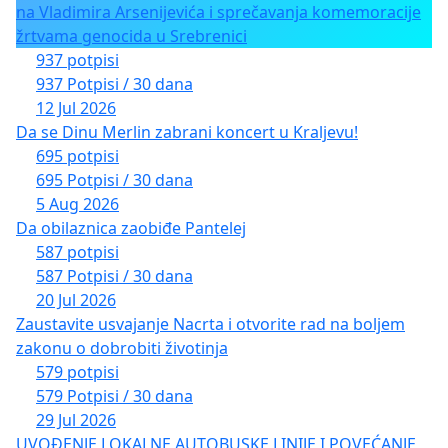
na Vladimira Arsenijevića i sprečavanja komemoracije
žrtvama genocida u Srebrenici
937 potpisi
937 Potpisi / 30 dana
12 Jul 2026
Da se Dinu Merlin zabrani koncert u Kraljevu!
695 potpisi
695 Potpisi / 30 dana
5 Aug 2026
Da obilaznica zaobiđe Pantelej
587 potpisi
587 Potpisi / 30 dana
20 Jul 2026
Zaustavite usvajanje Nacrta i otvorite rad na boljem
zakonu o dobrobiti životinja
579 potpisi
579 Potpisi / 30 dana
29 Jul 2026
UVOĐENJE LOKALNE AUTOBUSKE LINIJE I POVEĆANJE