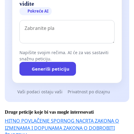
vidite
Pokreće AI
Napišite svojim rečima. AI će za vas sastaviti
snažnu peticiju.
Generiši peticiju
Vaši podaci ostaju vaši
Privatnost po dizajnu
Druge peticije koje bi vas mogle interesovati
HITNO POVLAČENJE SPORNOG NACRTA ZAKONA O
IZMENAMA I DOPUNAMA ZAKONA O DOBROBITI