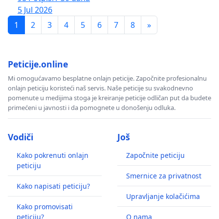
5 Jul 2026
1
2
3
4
5
6
7
8
»
Peticije.online
Mi omogućavamo besplatne onlajn peticije. Započnite profesionalnu
onlajn peticiju koristeći naš servis. Naše peticije su svakodnevno
pomenute u medijima stoga je kreiranje peticije odličan put da budete
primećeni u javnosti i da pomognete u donošenju odluka.
Vodiči
Još
Kako pokrenuti onlajn
Započnite peticiju
peticiju
Smernice za privatnost
Kako napisati peticiju?
Upravljanje kolačićima
Kako promovisati
peticiju?
O nama