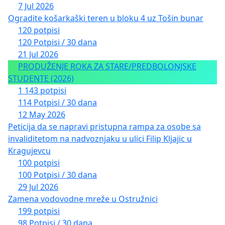
7 Jul 2026
Ogradite košarkaški teren u bloku 4 uz Tošin bunar
120 potpisi
120 Potpisi / 30 dana
21 Jul 2026
PRODUŽENJE ROKA ZA STARE/PREDBOLONJSKE
STUDENTE (2026)
1 143 potpisi
114 Potpisi / 30 dana
12 May 2026
Peticija da se napravi pristupna rampa za osobe sa
invaliditetom na nadvoznjaku u ulici Filip Kljajic u
Kragujevcu
100 potpisi
100 Potpisi / 30 dana
29 Jul 2026
Zamena vodovodne mreže u Ostružnici
199 potpisi
98 Potpisi / 30 dana