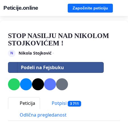
Peticije.online
Započnite peticiju
STOP NASILJU NAD NIKOLOM
STOJKOVIĆEM !
Nikola Stojković
·
N
Podeli na Fejsbuku
Peticija
Potpisi
3 711
Odlična pregledanost