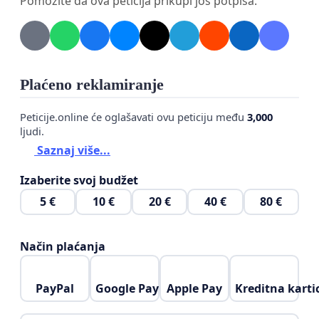
Pomozite da ova peticija prikupi još potpisa.
Plaćeno reklamiranje
Peticije.online će oglašavati ovu peticiju među
3,000
ljudi.
Saznaj više...
Izaberite svoj budžet
5 €
10 €
20 €
40 €
80 €
Način plaćanja
PayPal
Google Pay
Apple Pay
Kreditna karti