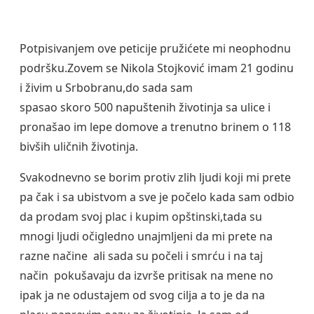
Potpisivanjem ove peticije pružićete mi neophodnu
podršku.Zovem se Nikola Stojković imam 21
godinu
i živim u Srbobranu,do sada sam
spasao skoro 500 napuštenih životinja sa ulice i
pronašao im lepe domove a trenutno brinem o 118
bivših uličnih životinja.
Svakodnevno se borim protiv zlih ljudi koji mi prete
pa čak i sa ubistvom a sve je počelo kada sam odbio
da prodam svoj plac i kupim opštinski,tada su
mnogi ljudi očigledno unajmljeni da mi prete na
razne načine
ali sada su počeli i smrću i na taj
način
pokušavaju da izvrše pritisak na mene no
ipak ja ne odustajem od svog cilja a to je da na