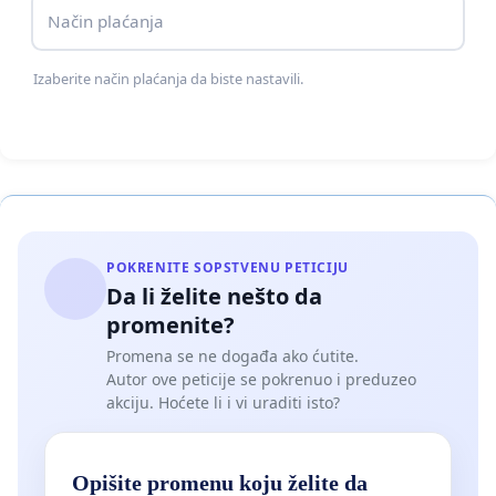
Način plaćanja
Izaberite način plaćanja da biste nastavili.
POKRENITE SOPSTVENU PETICIJU
Da li želite nešto da
promenite?
Promena se ne događa ako ćutite.
Autor ove peticije se pokrenuo i preduzeo
akciju. Hoćete li i vi uraditi isto?
Opišite promenu koju želite da