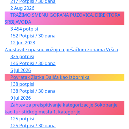
217 Potpisi / 30 dana
2 Aug 2026
TRAŽIMO SMENU GORANA PUZOVIĆA, DIREKTORA
SRBIJAVODA
3 454 potpisi
152 Potpisi / 30 dana
12 Jun 2023
Zaustavite opasnu vožnju u pešačkim zonama Vršca
325 potpisi
146 Potpisi / 30 dana
6 Jul 2026
Povratak Zlatka Dalića kao izbornika
138 potpisi
138 Potpisi / 30 dana
9 Jul 2026
Zahtev za preispitivanje kategorizacije Sokobanje
kao turističkog mesta 1. kategorije
125 potpisi
125 Potpisi / 30 dana