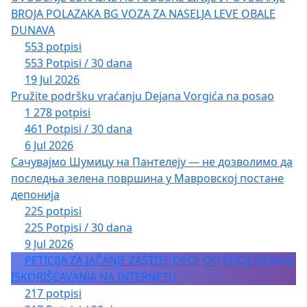
BROJA POLAZAKA BG VOZA ZA NASELJA LEVE OBALE
DUNAVA
553 potpisi
553 Potpisi / 30 dana
19 Jul 2026
Pružite podršku vraćanju Dejana Vorgića na posao
1 278 potpisi
461 Potpisi / 30 dana
6 Jul 2026
Сачувајмо Шумицу на Пантелеју — не дозволимо да
последња зелена површина у Мавровској постане
депонија
225 potpisi
225 Potpisi / 30 dana
9 Jul 2026
PETICIJA ZA JAČANJE ZAŠTITE DECE OD SEKSUALNOG
ISKORIŠĆAVANJA NA INTERNETU
217 potpisi