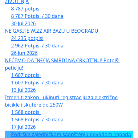
ŽIVOTINJA
8 787 potpisi
8 787 Potpisi / 30 dana
30 Jul 2026
NE GASITE WIZZ AIR BAZU U BEOGRADU
24 235 potpisi
2 962 Potpisi / 30 dana
26 Jun 2026
NEĆEMO DA INĐIJA SMRDI NA CRKOTINU! Potpiši
peticiju!
1 607 potpisi
1 607 Potpisi / 30 dana
13 Jul 2026
Izmeniti zakon i ukinuti registraciju za električne
bicikle i skutere do 250W
1 568 potpisi
1 568 Potpisi / 30 dana
17 Jul 2026
Podrška zajedničkom saopštenju povodom napada