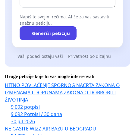
Napišite svojim rečima. AI će za vas sastaviti
snažnu peticiju.
Generiši peticiju
Vaši podaci ostaju vaši
Privatnost po dizajnu
Druge peticije koje bi vas mogle interesovati
HITNO POVLAČENJE SPORNOG NACRTA ZAKONA O
IZMENAMA I DOPUNAMA ZAKONA O DOBROBITI
ŽIVOTINJA
9 092 potpisi
9 092 Potpisi / 30 dana
30 Jul 2026
NE GASITE WIZZ AIR BAZU U BEOGRADU