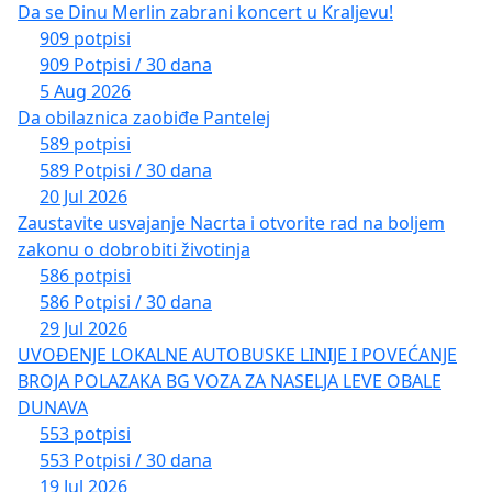
Da se Dinu Merlin zabrani koncert u Kraljevu!
909 potpisi
909 Potpisi / 30 dana
5 Aug 2026
Da obilaznica zaobiđe Pantelej
589 potpisi
589 Potpisi / 30 dana
20 Jul 2026
Zaustavite usvajanje Nacrta i otvorite rad na boljem
zakonu o dobrobiti životinja
586 potpisi
586 Potpisi / 30 dana
29 Jul 2026
UVOĐENJE LOKALNE AUTOBUSKE LINIJE I POVEĆANJE
BROJA POLAZAKA BG VOZA ZA NASELJA LEVE OBALE
DUNAVA
553 potpisi
553 Potpisi / 30 dana
19 Jul 2026