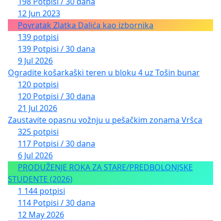
198 Potpisi / 30 dana
12 Jun 2023
Povratak Zlatka Dalića kao izbornika
139 potpisi
139 Potpisi / 30 dana
9 Jul 2026
Ogradite košarkaški teren u bloku 4 uz Tošin bunar
120 potpisi
120 Potpisi / 30 dana
21 Jul 2026
Zaustavite opasnu vožnju u pešačkim zonama Vršca
325 potpisi
117 Potpisi / 30 dana
6 Jul 2026
PRODUŽENJE ROKA ZA STARE/PREDBOLONJSKE
STUDENTE (2026)
1 144 potpisi
114 Potpisi / 30 dana
12 May 2026