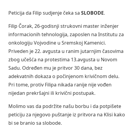
Peticija da Filip sudjenje čeka sa
SLOBODE
.
Filip Čorak, 26-godisnji strukovni master inženjer
informacionih tehnologija, zaposlen na Institutu za
onkologiju Vojvodine u Sremskoj Kamenici.
Priveden je 22. avgusta u ranim jutarnjim časovima
zbog učešća na protestima 13.avgusta u Novom
Sadu. Određen mu je pritvor 30 dana, bez
adekvatnih dokaza o počinjenom krivičnom delu.
Pri tome, protiv Filipa nikada ranije nije vođen
nijedan prekršajni ili krivični postupak.
Molimo vas da podržite našu borbu i da potpišete
peticiju za njegovo puštanje iz pritvora na Klisi kako
bi se branio sa slobode.