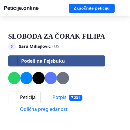
Peticije.online
Započnite peticiju
SLOBODA ZA ČORAK FILIPA
Sara Mihajlovic
· US
S
Podeli na Fejsbuku
Peticija
Potpisi
7 231
Odlična pregledanost