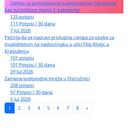
Zahtev za preispitivanje kategorizacije Sokobanje
kao turističkog mesta 1. kategorije
125 potpisi
111 Potpisi / 30 dana
7 Jul 2026
Peticija da se napravi pristupna rampa za osobe sa
invaliditetom na nadvoznjaku u ulici Filip Kljajic u
Kragujevcu
101 potpisi
101 Potpisi / 30 dana
29 Jul 2026
Zamena vodovodne mreže u Ostružnici
208 potpisi
97 Potpisi / 30 dana
5 Jul 2026
1
2
3
4
5
6
7
8
»