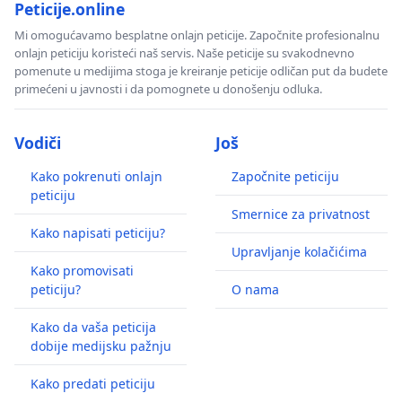
Peticije.online
Mi omogućavamo besplatne onlajn peticije. Započnite profesionalnu
onlajn peticiju koristeći naš servis. Naše peticije su svakodnevno
pomenute u medijima stoga je kreiranje peticije odličan put da budete
primećeni u javnosti i da pomognete u donošenju odluka.
Vodiči
Još
Kako pokrenuti onlajn
Započnite peticiju
peticiju
Smernice za privatnost
Kako napisati peticiju?
Upravljanje kolačićima
Kako promovisati
peticiju?
O nama
Kako da vaša peticija
dobije medijsku pažnju
Kako predati peticiju