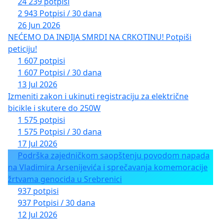
24 239 potpisi
2 943 Potpisi / 30 dana
26 Jun 2026
NEĆEMO DA INĐIJA SMRDI NA CRKOTINU! Potpiši
peticiju!
1 607 potpisi
1 607 Potpisi / 30 dana
13 Jul 2026
Izmeniti zakon i ukinuti registraciju za električne
bicikle i skutere do 250W
1 575 potpisi
1 575 Potpisi / 30 dana
17 Jul 2026
Podrška zajedničkom saopštenju povodom napada
na Vladimira Arsenijevića i sprečavanja komemoracije
žrtvama genocida u Srebrenici
937 potpisi
937 Potpisi / 30 dana
12 Jul 2026