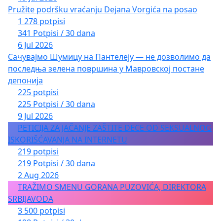
Pružite podršku vraćanju Dejana Vorgića na posao
1 278 potpisi
341 Potpisi / 30 dana
6 Jul 2026
Сачувајмо Шумицу на Пантелеју — не дозволимо да
последња зелена површина у Мавровској постане
депонија
225 potpisi
225 Potpisi / 30 dana
9 Jul 2026
PETICIJA ZA JAČANJE ZAŠTITE DECE OD SEKSUALNOG
ISKORIŠĆAVANJA NA INTERNETU
219 potpisi
219 Potpisi / 30 dana
2 Aug 2026
TRAŽIMO SMENU GORANA PUZOVIĆA, DIREKTORA
SRBIJAVODA
3 500 potpisi