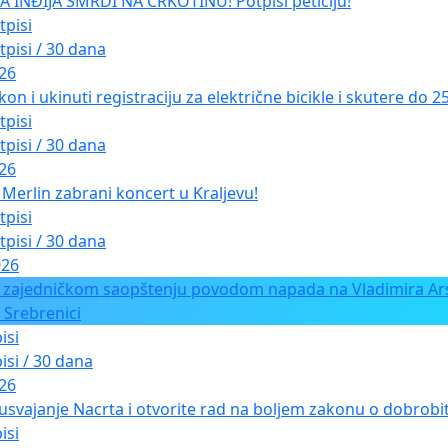
INĐIJA SMRDI NA CRKOTINU! Potpiši peticiju!
tpisi
tpisi / 30 dana
026
kon i ukinuti registraciju za električne bicikle i skutere do 
tpisi
tpisi / 30 dana
026
Merlin zabrani koncert u Kraljevu!
tpisi
tpisi / 30 dana
026
 zajedničkom saopštenju povodom napada na Vladimira Ars
 Srebrenici
isi
isi / 30 dana
026
usvajanje Nacrta i otvorite rad na boljem zakonu o dobrobiti
isi