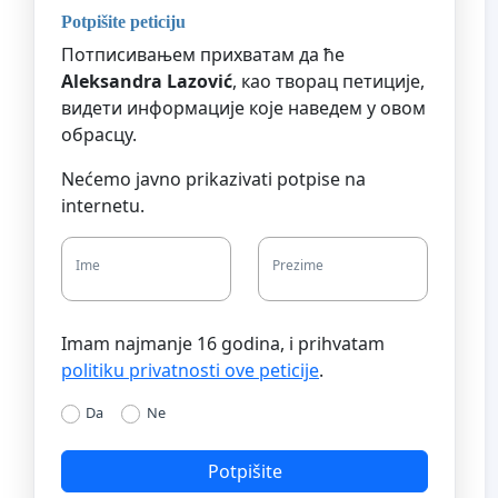
Potpišite peticiju
Потписивањем прихватам да ће
Aleksandra Lazović
, као творац петиције,
видети информације које наведем у овом
обрасцу.
Nećemo javno prikazivati potpise na
internetu.
Ime
Prezime
Imam najmanje 16 godina, i prihvatam
politiku privatnosti ove peticije
.
Da
Ne
Potpišite