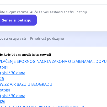
ite svojim rečima. AI će za vas sastaviti snažnu peticiju.
Generiši peticiju
odaci ostaju vaši
Privatnost po dizajnu
je koje bi vas mogle interesovati
VLAČENJE SPORNOG NACRTA ZAKONA O IZMENAMA I DOPU
tpisi
tpisi / 30 dana
026
 WIZZ AIR BAZU U BEOGRADU
otpisi
tpisi / 30 dana
026