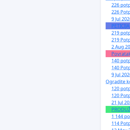
226 potp
226 Potp
9 Jul 202
PETICIJ
219 potp
219 Potp
2 Aug 2
Povratak
140 potp
140 Potp
9 Jul 202
Ogradite k
120 potp
120 Potp
21 Jul 2
PRODUŽE
1 144 po
114 Potp