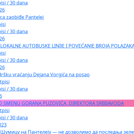
isi / 30 dana
026
ica zaobiđe Pantelej
isi
isi / 30 dana
026
LOKALNE AUTOBUSKE LINIJE I POVEĆANJE BROJA POLAZAKA
isi
isi / 30 dana
026
dršku vraćanju Dejana Vorgića na posao
tpisi
isi / 30 dana
6
O SMENU GORANA PUZOVIĆA, DIREKTORA SRBIJAVODA
tpisi
isi / 30 dana
023
 Шумицу на Пантелеју — не дозволимо да последња зеле