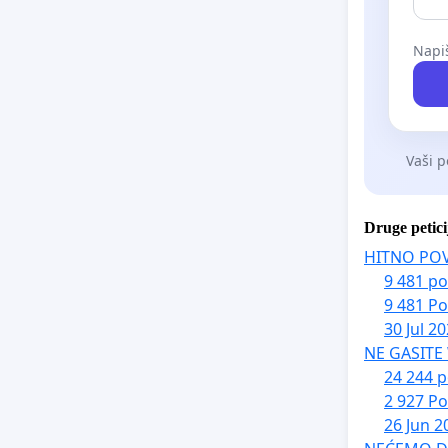
Napiš
Vaši p
Druge petici
HITNO PO
9 481 po
9 481 Po
30 Jul 2
NE GASITE
24 244 p
2 927 Po
26 Jun 2