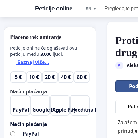
Peticije.online
Pregledajte pet
SR ▼
Plaćeno reklamiranje
Prot
Peticije.online će oglašavati ovu
drug
peticiju među
3,000
ljudi.
Saznaj više...
Alek
A
5 €
10 €
20 €
40 €
80 €
Pod
Način plaćanja
Petic
PayPal
Google Pay
Apple Pay
Kreditna kartica
Zalažem 
Način plaćanja
prinudje
PayPal