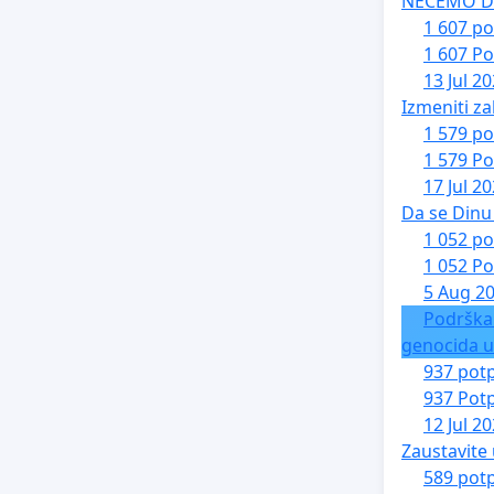
NEĆEMO DA 
1 607 po
1 607 Po
13 Jul 2
Izmeniti za
1 579 po
1 579 Po
17 Jul 2
Da se Dinu 
1 052 po
1 052 Po
5 Aug 2
Podrška
genocida u
937 potp
937 Potp
12 Jul 2
Zaustavite 
589 potp