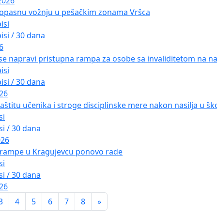
2026
 opasnu vožnju u pešačkim zonama Vršca
isi
isi / 30 dana
6
 se napravi pristupna rampa za osobe sa invaliditetom na nad
isi
isi / 30 dana
026
aštitu učenika i stroge disciplinske mere nakon nasilja u ško
si
si / 30 dana
026
 rampe u Kragujevcu ponovo rade
si
si / 30 dana
026
3
4
5
6
7
8
»