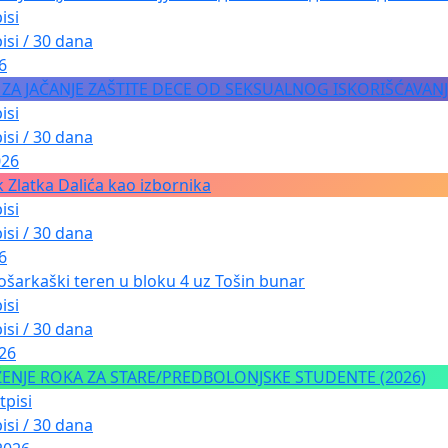
isi
isi / 30 dana
6
A ZA JAČANJE ZAŠTITE DECE OD SEKSUALNOG ISKORIŠĆAVAN
isi
isi / 30 dana
026
 Zlatka Dalića kao izbornika
isi
isi / 30 dana
6
ošarkaški teren u bloku 4 uz Tošin bunar
isi
isi / 30 dana
026
NJE ROKA ZA STARE/PREDBOLONJSKE STUDENTE (2026)
tpisi
isi / 30 dana