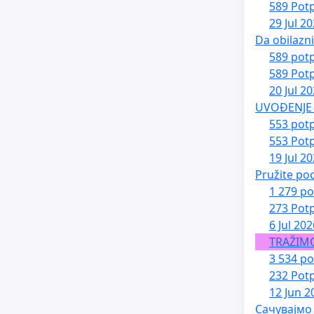
589 Potp
29 Jul 2
Da obilazn
589 potp
589 Potp
20 Jul 2
UVOĐENJE 
553 potp
553 Potp
19 Jul 2
Pružite po
1 279 po
273 Potp
6 Jul 202
TRAŽIM
3 534 po
232 Potp
12 Jun 2
Сачувајмо