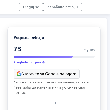
Uloguj se
Započnite peticiju
Potpišite peticiju
73
Cilj: 100
Pregledaj potpise →
Nastavite sa Google nalogom
Ако се пријавите пре потписивања, касније
ћете моћи да измените или уклоните свој
потпис.
ILI