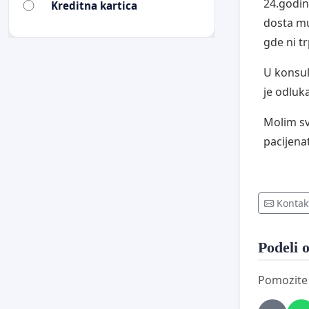
24.godin
Kreditna kartica
dosta mu
gde ni tr
U konsul
je odluka
Molim sv
pacijena
Kontak
Podeli o
Pomozite d