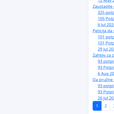
12 May 
Zaustavite
325 potp
105 Potp
6 Jul 202
Peticija da
101 potp
101 Potp
29 Jul 2
Zahtev za z
93 potpi
93 Potpi
6 Aug 2
Da pružne
93 potpi
93 Potpi
26 Jul 2
1
2