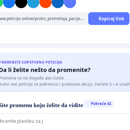
Kopiraj link
POKRENITE SOPSTVENU PETICIJU
Da li želite nešto da promenite?
Promena se ne događa ako ćutite.
Autor ove peticije se pokrenuo i preduzeo akciju. Hoćete li i vi uradit
Pokreće AI
ite promenu koju želite da vidite