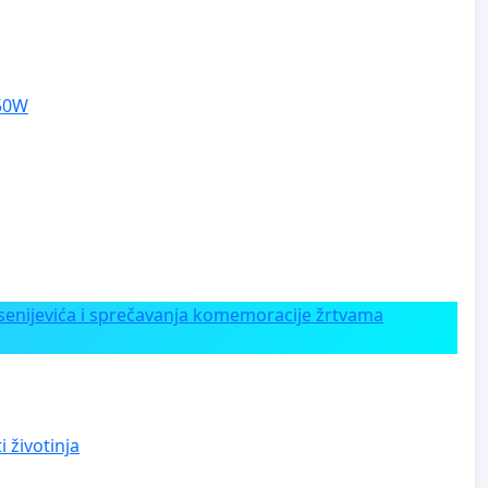
250W
enijevića i sprečavanja komemoracije žrtvama
 životinja