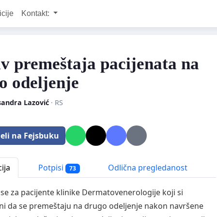
icije
Kontakt:
iv premeštaja pacijenata na
o odeljenje
sandra Lazović
· RS
eli na Fejsbuku
ija
Potpisi
Odlična pregledanost
73
se za pacijente klinike Dermatovenerologije koji si
ni da se premeštaju na drugo odeljenje nakon navršene