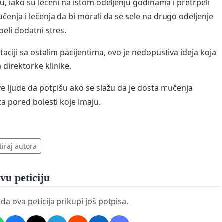
u, iako su lečeni na istom odeljenju godinama i pretrpeli
čenja i lečenja da bi morali da se sele na drugo odeljenje
peli dodatni stres.
taciji sa ostalim pacijentima, ovo je nedopustiva ideja koja
 direktorke klinike.
e ljude da potpišu ako se slažu da je dosta mučenja
ta pored bolesti koje imaju.
tiraj autora
vu peticiju
a ova peticija prikupi još potpisa.