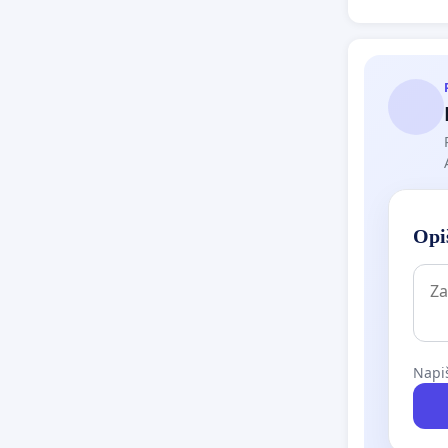
Opiš
Napiš