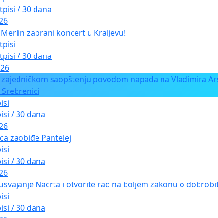
tpisi / 30 dana
026
Merlin zabrani koncert u Kraljevu!
tpisi
tpisi / 30 dana
026
 zajedničkom saopštenju povodom napada na Vladimira Ars
 Srebrenici
isi
isi / 30 dana
026
ica zaobiđe Pantelej
isi
isi / 30 dana
026
usvajanje Nacrta i otvorite rad na boljem zakonu o dobrobiti
isi
isi / 30 dana