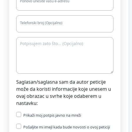
Ponovo unesite vašu e-adresu
Telefonski broj (Opcijalno)
Saglasan/saglasna sam da autor peticije
može da koristi informacije koje unesem u
ovaj obrazac u svrhe koje odaberem u
nastavku:
Prikaži moj potpis javno na mreži
Pošaljite mi imejl kada bude novosti o ovoj peticiji