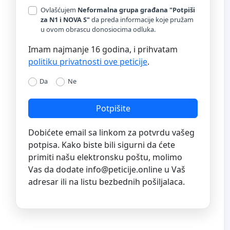
Ovlašćujem
Neformalna grupa građana "Potpiši
za N1 i NOVA S"
da preda informacije koje pružam
u ovom obrascu donosiocima odluka.
Imam najmanje 16 godina, i prihvatam
politiku privatnosti ove peticije
.
Da
Ne
Potpišite
Dobićete email sa linkom za potvrdu vašeg
potpisa. Kako biste bili sigurni da ćete
primiti našu elektronsku poštu, molimo
Vas da dodate
info@peticije.online
u Vaš
adresar ili na listu bezbednih pošiljalaca.