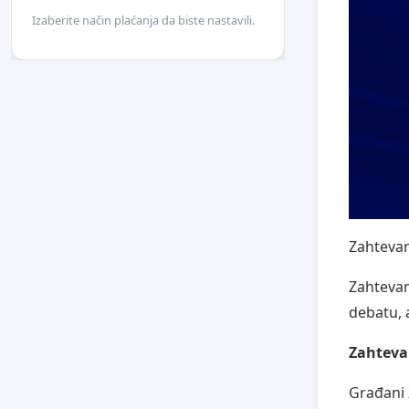
Izaberite način plaćanja da biste nastavili.
Zahtevam
Zahtevam
debatu, 
Zahtevam
Građani 