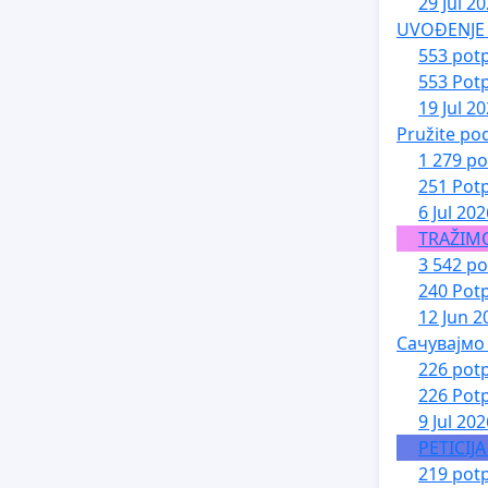
29 Jul 2
UVOĐENJE 
553 potp
553 Potp
19 Jul 2
Pružite po
1 279 po
251 Potp
6 Jul 202
TRAŽIM
3 542 po
240 Potp
12 Jun 2
Сачувајмо
226 potp
226 Potp
9 Jul 202
PETICIJ
219 potp