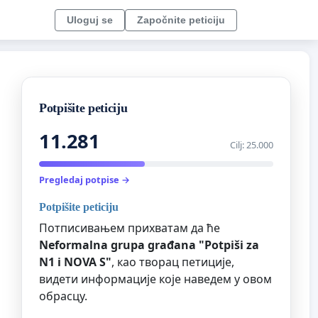
Uloguj se
Započnite peticiju
Potpišite peticiju
11.281
Cilj: 25.000
Pregledaj potpise →
Potpišite peticiju
Потписивањем прихватам да ће
Neformalna grupa građana "Potpiši za
N1 i NOVA S"
, као творац петиције,
видети информације које наведем у овом
обрасцу.