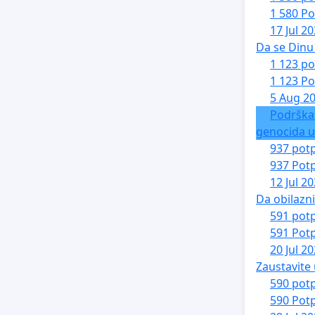
1 580 Po
17 Jul 2
Da se Dinu 
1 123 po
1 123 Po
5 Aug 2
Podrška
genocida u
937 potp
937 Potp
12 Jul 2
Da obilazn
591 potp
591 Potp
20 Jul 2
Zaustavite 
590 potp
590 Potp