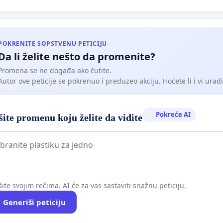
POKRENITE SOPSTVENU PETICIJU
Da li želite nešto da promenite?
Promena se ne događa ako ćutite.
Autor ove peticije se pokrenuo i preduzeo akciju. Hoćete li i vi uradit
Pokreće AI
ite promenu koju želite da vidite
ite svojim rečima. AI će za vas sastaviti snažnu peticiju.
Generiši peticiju