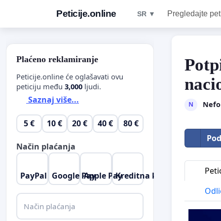
Peticije.online
Pregledajte pet
SR ▼
Plaćeno reklamiranje
Potp
Peticije.online će oglašavati ovu
naci
peticiju među
3,000
ljudi.
Saznaj više...
Nefo
N
5 €
10 €
20 €
40 €
80 €
Pod
Način plaćanja
Petic
PayPal
Google Pay
Apple Pay
Kreditna kartica
Odli
Način plaćanja