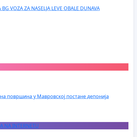
 BG VOZA ZA NASELJA LEVE OBALE DUNAVA
на површина у Мавровској постане депонија
JA NA INTERNETU