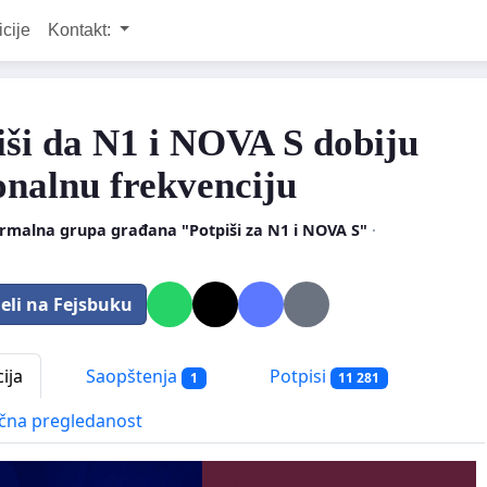
icije
Kontakt:
iši da N1 i NOVA S dobiju
onalnu frekvenciju
rmalna grupa građana "Potpiši za N1 i NOVA S"
·
eli na Fejsbuku
ija
Saopštenja
Potpisi
1
11 281
čna pregledanost