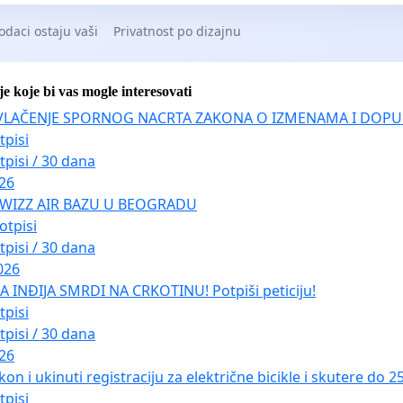
odaci ostaju vaši
Privatnost po dizajnu
je koje bi vas mogle interesovati
VLAČENJE SPORNOG NACRTA ZAKONA O IZMENAMA I DOPU
tpisi
tpisi / 30 dana
026
 WIZZ AIR BAZU U BEOGRADU
otpisi
tpisi / 30 dana
026
INĐIJA SMRDI NA CRKOTINU! Potpiši peticiju!
tpisi
tpisi / 30 dana
026
kon i ukinuti registraciju za električne bicikle i skutere do 
tpisi