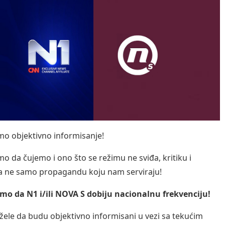
o objektivno informisanje!
o da čujemo i ono što se režimu ne sviđa, kritiku i
a ne samo propagandu koju nam serviraju!
o da N1 i/ili NOVA S dobiju nacionalnu frekvenciju!
žele da budu objektivno informisani u vezi sa tekućim