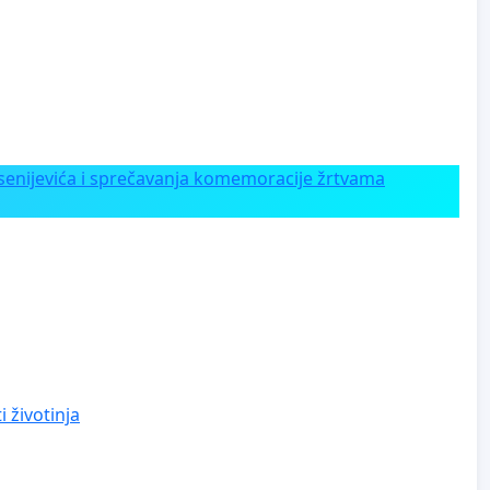
enijevića i sprečavanja komemoracije žrtvama
 životinja