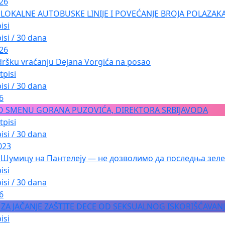
026
LOKALNE AUTOBUSKE LINIJE I POVEĆANJE BROJA POLAZAKA
isi
isi / 30 dana
026
dršku vraćanju Dejana Vorgića na posao
tpisi
isi / 30 dana
6
O SMENU GORANA PUZOVIĆA, DIREKTORA SRBIJAVODA
tpisi
isi / 30 dana
023
 Шумицу на Пантелеју — не дозволимо да последња зеле
isi
isi / 30 dana
6
A ZA JAČANJE ZAŠTITE DECE OD SEKSUALNOG ISKORIŠĆAVAN
isi