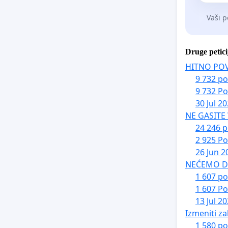
Vaši p
Druge petici
HITNO PO
9 732 po
9 732 Po
30 Jul 2
NE GASITE
24 246 p
2 925 Po
26 Jun 2
NEĆEMO DA 
1 607 po
1 607 Po
13 Jul 2
Izmeniti za
1 580 po