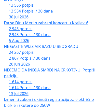
13 556 potpisi
4. Укључивање представника локалне заједнице у
13 554 Potpisi / 30 dana
будуће поступке одлучивања у вези са
30 Jul 2026
организацијом јавног железничког превоза.
Da se Dinu Merlin zabrani koncert u Kraljevu!
2 943 potpisi
5. Успостављање нових аутобусних стајалишта за
2 943 Potpisi / 30 dana
линије 581 и 581Е у зони Београда на води.
5 Aug 2026
NE GASITE WIZZ AIR BAZU U BEOGRADU
6. Успостављање аутобусног стајалишта за
24 267 potpisi
линије 581 и 581Е у Савској улици, у смеру ка
2 867 Potpisi / 30 dana
центру града и у повратном смеру.
26 Jun 2026
NEĆEMO DA INĐIJA SMRDI NA CRKOTINU! Potpiši
7. Израду и достављање стручног образложења у
peticiju!
случају евентуалног одбијања наведених захтева,
1 614 potpisi
у складу са начелом образложености аката
1 614 Potpisi / 30 dana
органа јавне власти.
13 Jul 2026
Izmeniti zakon i ukinuti registraciju za električne
Ову петицију подносимо као законит и уставом
bicikle i skutere do 250W