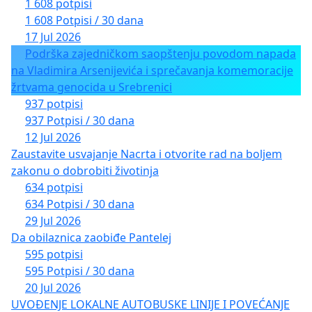
загарантован облик грађанског обраћања,
1 608 potpisi
1 608 Potpisi / 30 dana
очекујући да надлежни органи: Секретаријат за
17 Jul 2026
саобраћај, Секретаријат за јавни превоз –
Podrška zajedničkom saopštenju povodom napada
Градска управа Града Београда и „Србија воз“, а.
na Vladimira Arsenijevića i sprečavanja komemoracije
д., Београд, по истој поступе у разумном року и у
žrtvama genocida u Srebrenici
складу са важећим прописима Републике Србије.
937 potpisi
937 Potpisi / 30 dana
12 Jul 2026
Zaustavite usvajanje Nacrta i otvorite rad na boljem
zakonu o dobrobiti životinja
634 potpisi
634 Potpisi / 30 dana
29 Jul 2026
Da obilaznica zaobiđe Pantelej
595 potpisi
595 Potpisi / 30 dana
20 Jul 2026
UVOĐENJE LOKALNE AUTOBUSKE LINIJE I POVEĆANJE