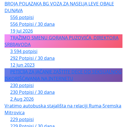
BROJA POLAZAKA BG VOZA ZA NASELJA LEVE OBALE
DUNAVA
556 potpisi
556 Potpisi / 30 dana
19 Jul 2026
TRAŽIMO SMENU GORANA PUZOVIĆA, DIREKTORA
SRBIJAVODA
3 594 potpisi
292 Potpisi / 30 dana
12 Jun 2023
PETICIJA ZA JAČANJE ZAŠTITE DECE OD SEKSUALNOG
ISKORIŠĆAVANJA NA INTERNETU
230 potpisi
230 Potpisi / 30 dana
2 Aug 2026
Vratimo autobuska stajališta na relaciji Ruma-Sremska
Mitrovica
229 potpisi
229 Potpisi / 30 dana