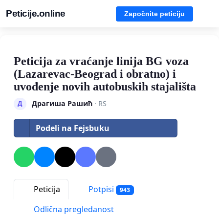
Peticije.online
Započnite peticiju
Peticija za vraćanje linija BG voza
(Lazarevac-Beograd i obratno) i
uvođenje novih autobuskih stajališta
Драгиша Рашић
· RS
Д
Podeli na Fejsbuku
Peticija
Potpisi
943
Odlična pregledanost