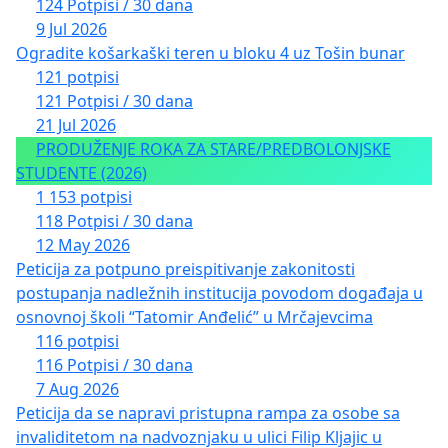
124 Potpisi / 30 dana
9 Jul 2026
Ogradite košarkaški teren u bloku 4 uz Tošin bunar
121 potpisi
121 Potpisi / 30 dana
21 Jul 2026
PRODUŽENJE ROKA ZA STARE/PREDBOLONJSKE
STUDENTE (2026)
1 153 potpisi
118 Potpisi / 30 dana
12 May 2026
Peticija za potpuno preispitivanje zakonitosti
postupanja nadležnih institucija povodom događaja u
osnovnoj školi “Tatomir Anđelić” u Mrčajevcima
116 potpisi
116 Potpisi / 30 dana
7 Aug 2026
Peticija da se napravi pristupna rampa za osobe sa
invaliditetom na nadvoznjaku u ulici Filip Kljajic u