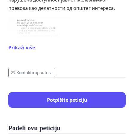
превоза као делатности од општег интереса.
Prikaži više
Kontaktiraj autora
Potpišite peticiju
Podeli ovu peticiju
Наведеном одлуком повређени су интереси