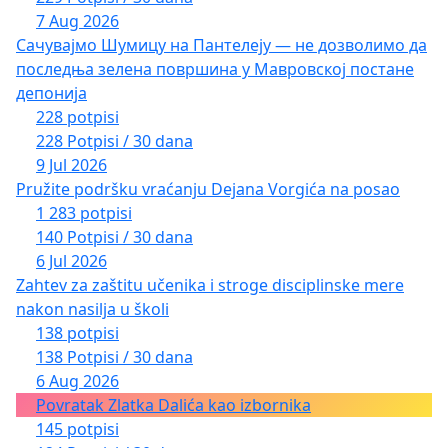
7 Aug 2026
Сачувајмо Шумицу на Пантелеју — не дозволимо да
последња зелена површина у Мавровској постане
депонија
228 potpisi
228 Potpisi / 30 dana
9 Jul 2026
Pružite podršku vraćanju Dejana Vorgića na posao
1 283 potpisi
140 Potpisi / 30 dana
6 Jul 2026
Zahtev za zaštitu učenika i stroge disciplinske mere
nakon nasilja u školi
138 potpisi
138 Potpisi / 30 dana
6 Aug 2026
Povratak Zlatka Dalića kao izbornika
145 potpisi