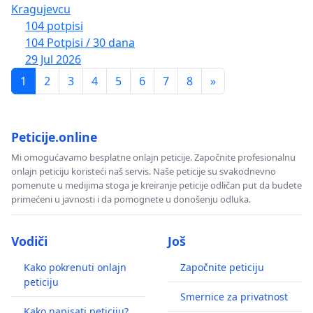
Kragujevcu
104 potpisi
104 Potpisi / 30 dana
29 Jul 2026
1
2
3
4
5
6
7
8
»
Peticije.online
Mi omogućavamo besplatne onlajn peticije. Započnite profesionalnu
onlajn peticiju koristeći naš servis. Naše peticije su svakodnevno
pomenute u medijima stoga je kreiranje peticije odličan put da budete
primećeni u javnosti i da pomognete u donošenju odluka.
Vodiči
Još
Kako pokrenuti onlajn
Započnite peticiju
peticiju
Smernice za privatnost
Kako napisati peticiju?