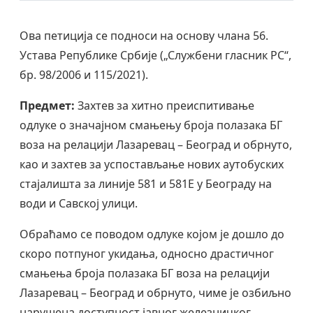
Ова петиција се подноси на основу члана 56.
Устава Републике Србије („Службени гласник РС“,
бр. 98/2006 и 115/2021).
Предмет:
Захтев за хитно преиспитивање
одлуке о значајном смањењу броја полазака БГ
воза на релацији Лазаревац – Београд и обрнуто,
као и захтев за успостављање нових аутобуских
стајалишта за линије 581 и 581Е у Београду на
води и Савској улици.
Обраћамо се поводом одлуке којом је дошло до
скоро потпуног укидања, односно драстичног
смањења броја полазака БГ воза на релацији
Лазаревац – Београд и обрнуто, чиме је озбиљно
нарушена доступност јавног железничког