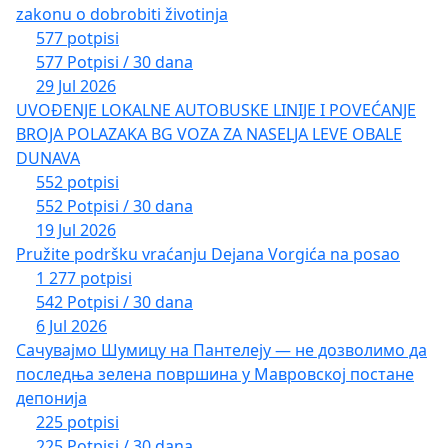
zakonu o dobrobiti životinja
577 potpisi
577 Potpisi / 30 dana
29 Jul 2026
UVOĐENJE LOKALNE AUTOBUSKE LINIJE I POVEĆANJE
BROJA POLAZAKA BG VOZA ZA NASELJA LEVE OBALE
DUNAVA
552 potpisi
552 Potpisi / 30 dana
19 Jul 2026
Pružite podršku vraćanju Dejana Vorgića na posao
1 277 potpisi
542 Potpisi / 30 dana
6 Jul 2026
Сачувајмо Шумицу на Пантелеју — не дозволимо да
последња зелена површина у Мавровској постане
депонија
225 potpisi
225 Potpisi / 30 dana