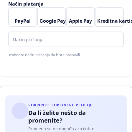
Način plaćanja
PayPal
Google Pay
Apple Pay
Kreditna karti
Način plaćanja
Izaberite način plaćanja da biste nastavili.
POKRENITE SOPSTVENU PETICIJU
Da li želite nešto da
promenite?
Promena se ne događa ako ćutite.