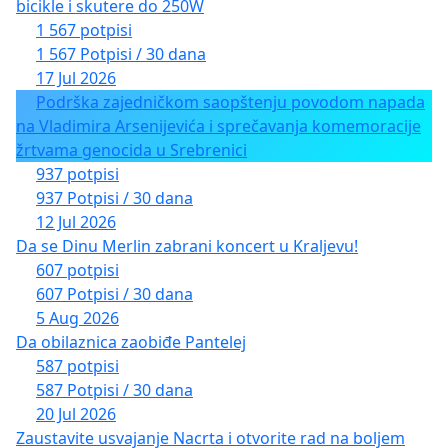
bicikle i skutere do 250W
1 567 potpisi
1 567 Potpisi / 30 dana
17 Jul 2026
Podrška zajedničkom saopštenju povodom napada
na Vladimira Arsenijevića i sprečavanja komemoracije
žrtvama genocida u Srebrenici
937 potpisi
937 Potpisi / 30 dana
12 Jul 2026
Da se Dinu Merlin zabrani koncert u Kraljevu!
607 potpisi
607 Potpisi / 30 dana
5 Aug 2026
Da obilaznica zaobiđe Pantelej
587 potpisi
587 Potpisi / 30 dana
20 Jul 2026
Zaustavite usvajanje Nacrta i otvorite rad na boljem