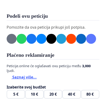
Podeli ovu peticiju
Pomozite da ova peticija prikupi još potpisa.
Plaćeno reklamiranje
Peticije.online će oglašavati ovu peticiju među
3,000
ljudi.
Saznaj više...
Izaberite svoj budžet
5 €
10 €
20 €
40 €
80 €