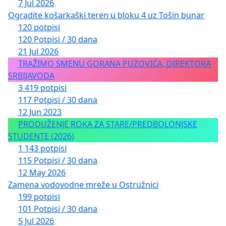
7 Jul 2026
Ogradite košarkaški teren u bloku 4 uz Tošin bunar
120 potpisi
120 Potpisi / 30 dana
21 Jul 2026
TRAŽIMO SMENU GORANA PUZOVIĆA, DIREKTORA
SRBIJAVODA
3 419 potpisi
117 Potpisi / 30 dana
12 Jun 2023
PRODUŽENJE ROKA ZA STARE/PREDBOLONJSKE
STUDENTE (2026)
1 143 potpisi
115 Potpisi / 30 dana
12 May 2026
Zamena vodovodne mreže u Ostružnici
199 potpisi
101 Potpisi / 30 dana
5 Jul 2026