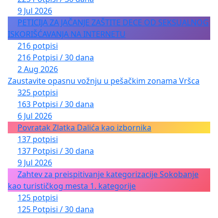
9 Jul 2026
PETICIJA ZA JAČANJE ZAŠTITE DECE OD SEKSUALNOG
ISKORIŠĆAVANJA NA INTERNETU
216 potpisi
216 Potpisi / 30 dana
2 Aug 2026
Zaustavite opasnu vožnju u pešačkim zonama Vršca
325 potpisi
163 Potpisi / 30 dana
6 Jul 2026
Povratak Zlatka Dalića kao izbornika
137 potpisi
137 Potpisi / 30 dana
9 Jul 2026
Zahtev za preispitivanje kategorizacije Sokobanje
kao turističkog mesta 1. kategorije
125 potpisi
125 Potpisi / 30 dana