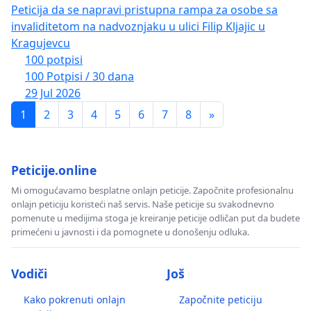
Peticija da se napravi pristupna rampa za osobe sa
invaliditetom na nadvoznjaku u ulici Filip Kljajic u
Kragujevcu
100 potpisi
100 Potpisi / 30 dana
29 Jul 2026
1
2
3
4
5
6
7
8
»
Peticije.online
Mi omogućavamo besplatne onlajn peticije. Započnite profesionalnu
onlajn peticiju koristeći naš servis. Naše peticije su svakodnevno
pomenute u medijima stoga je kreiranje peticije odličan put da budete
primećeni u javnosti i da pomognete u donošenju odluka.
Vodiči
Još
Kako pokrenuti onlajn
Započnite peticiju