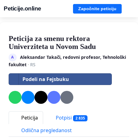
Peticije.online
Započnite peticiju
Peticija za smenu rektora
Univerziteta u Novom Sadu
Aleksandar Takači, redovni profesor, Tehnološki
A
fakultet
· RS
Podeli na Fejsbuku
Peticija
Potpisi
2 835
Odlična pregledanost