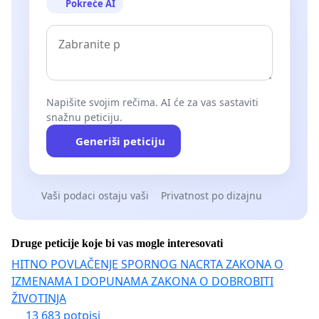
Pokreće AI
Napišite svojim rečima. AI će za vas sastaviti
snažnu peticiju.
Generiši peticiju
Vaši podaci ostaju vaši
Privatnost po dizajnu
Druge peticije koje bi vas mogle interesovati
HITNO POVLAČENJE SPORNOG NACRTA ZAKONA O
IZMENAMA I DOPUNAMA ZAKONA O DOBROBITI
ŽIVOTINJA
13 683 potpisi