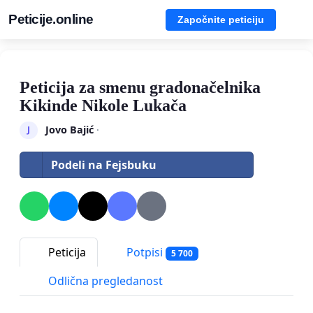
Peticije.online
Započnite peticiju
Peticija za smenu gradonačelnika
Kikinde Nikole Lukača
Jovo Bajić
·
J
Podeli na Fejsbuku
Peticija
Potpisi
5 700
Odlična pregledanost