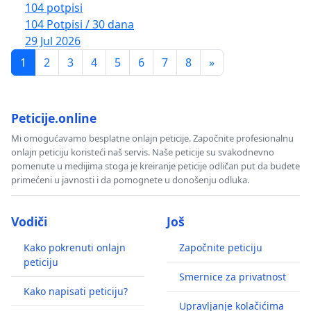
104 potpisi
104 Potpisi / 30 dana
29 Jul 2026
1
2
3
4
5
6
7
8
»
Peticije.online
Mi omogućavamo besplatne onlajn peticije. Započnite profesionalnu
onlajn peticiju koristeći naš servis. Naše peticije su svakodnevno
pomenute u medijima stoga je kreiranje peticije odličan put da budete
primećeni u javnosti i da pomognete u donošenju odluka.
Vodiči
Još
Kako pokrenuti onlajn
Započnite peticiju
peticiju
Smernice za privatnost
Kako napisati peticiju?
Upravljanje kolačićima