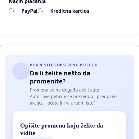
Način plaćanja
PayPal
Kreditna kartica
POKRENITE SOPSTVENU PETICIJU
Da li želite nešto da
promenite?
Promena se ne događa ako ćutite.
Autor ove peticije se pokrenuo i preduzeo
akciju. Hoćete li i vi uraditi isto?
Opišite promenu koju želite da
vidite