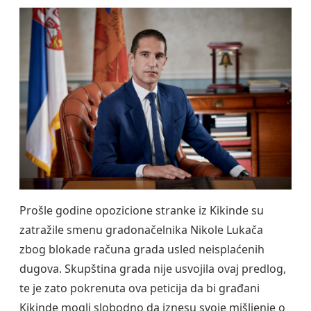
Prošle godine opozicione stranke iz Kikinde su
zatražile smenu gradonačelnika Nikole Lukača
zbog blokade računa grada usled neisplaćenih
dugova. Skupština grada nije usvojila ovaj predlog,
te je zato pokrenuta ova peticija da bi građani
Kikinde mogli slobodno da iznesu svoje mišljenje o