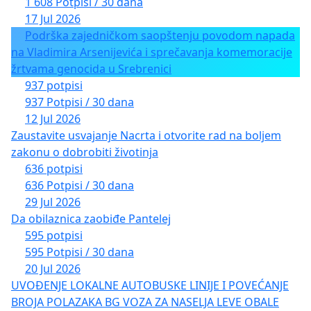
1 608 Potpisi / 30 dana
17 Jul 2026
Podrška zajedničkom saopštenju povodom napada
na Vladimira Arsenijevića i sprečavanja komemoracije
žrtvama genocida u Srebrenici
937 potpisi
937 Potpisi / 30 dana
12 Jul 2026
Zaustavite usvajanje Nacrta i otvorite rad na boljem
zakonu o dobrobiti životinja
636 potpisi
636 Potpisi / 30 dana
29 Jul 2026
Da obilaznica zaobiđe Pantelej
595 potpisi
595 Potpisi / 30 dana
20 Jul 2026
UVOĐENJE LOKALNE AUTOBUSKE LINIJE I POVEĆANJE
BROJA POLAZAKA BG VOZA ZA NASELJA LEVE OBALE