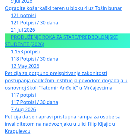
9 Jul 2026
Ogradite košarkaški teren u bloku 4 uz Tošin bunar
121 potpisi
121 Potpisi / 30 dana
21 Jul 2026
PRODUŽENJE ROKA ZA STARE/PREDBOLONJSKE
STUDENTE (2026)
1 153 potpisi
118 Potpisi / 30 dana
12 May 2026
Peticija za potpuno preispitivanje zakonitosti
postupanja nadležnih institucija povodom događaja u
osnovnoj školi “Tatomir Anđelić” u Mrčajevcima
117 potpisi
117 Potpisi / 30 dana
7 Aug 2026
Peticija da se napravi pristupna rampa za osobe sa
invaliditetom na nadvoznjaku u ulici Filip Kljajic u
Kragujevcu