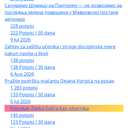
Сачувајмо Шумицу на Пантелеју — не дозволимо да
последња зелена површина у Мавровској постане
депонија
228 potpisi
222 Potpisi / 30 dana
9 Jul 2026
Zahtev za zaštitu učenika i stroge disciplinske mere
nakon nasilja u školi
138 potpisi
138 Potpisi / 30 dana
6 Aug 2026
Pružite podršku vraćanju Dejana Vorgića na posao
1 283 potpisi
133 Potpisi / 30 dana
6 Jul 2026
Povratak Zlatka Dalića kao izbornika
145 potpisi
123 Potpisi / 30 dana