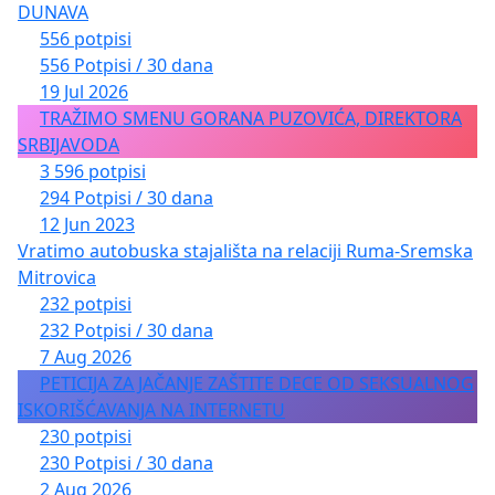
DUNAVA
556 potpisi
556 Potpisi / 30 dana
19 Jul 2026
TRAŽIMO SMENU GORANA PUZOVIĆA, DIREKTORA
SRBIJAVODA
3 596 potpisi
294 Potpisi / 30 dana
12 Jun 2023
Vratimo autobuska stajališta na relaciji Ruma-Sremska
Mitrovica
232 potpisi
232 Potpisi / 30 dana
7 Aug 2026
PETICIJA ZA JAČANJE ZAŠTITE DECE OD SEKSUALNOG
ISKORIŠĆAVANJA NA INTERNETU
230 potpisi
230 Potpisi / 30 dana
2 Aug 2026