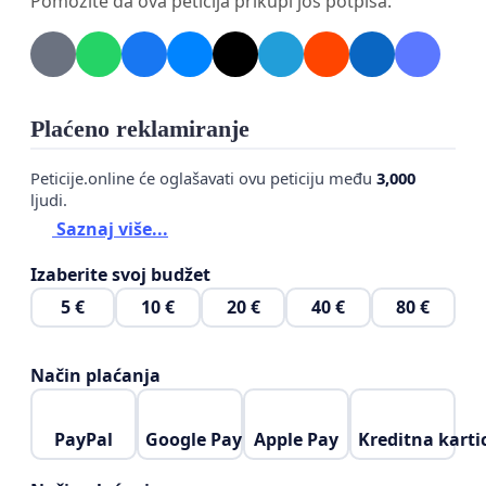
Pomozite da ova peticija prikupi još potpisa.
potpišite ovu peticiju. Rezultati peticije biće
dostavljeni predsedniku Srbije Aleksandru Vučiću,
nadležnim organima i lokalnom parlamentu na
razmatranje.
Plaćeno reklamiranje
Peticije.online će oglašavati ovu peticiju među
3,000
ljudi.
Saznaj više...
Izaberite svoj budžet
5 €
10 €
20 €
40 €
80 €
Način plaćanja
PayPal
Google Pay
Apple Pay
Kreditna karti