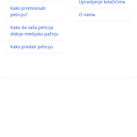
Upravljanje kolačićima
Kako promovisati
peticiju?
O nama
Kako da vaša peticija
dobije medijsku pažnju
Kako predati peticiju