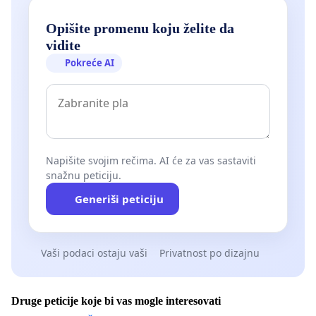
Opišite promenu koju želite da
vidite
Pokreće AI
Napišite svojim rečima. AI će za vas sastaviti
snažnu peticiju.
Generiši peticiju
Vaši podaci ostaju vaši
Privatnost po dizajnu
Druge peticije koje bi vas mogle interesovati