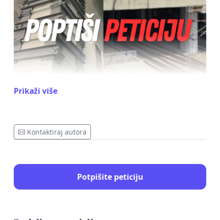
Prikaži više
Glavna železnička stanica Prokop je zvanično skoro
Kontaktiraj autora
bezbedna — taman toliko da nema upotrebnu
dozvolu, ali ima komercijalne zakupce i građane
koji vole šinski ruski rulet.
Potpišite peticiju
S obzirom na to da se noseći stubovi uspešno
„doteruju“ spolja, po principu estetskog liftinga i
šminkanja betona metalnim ramovima,