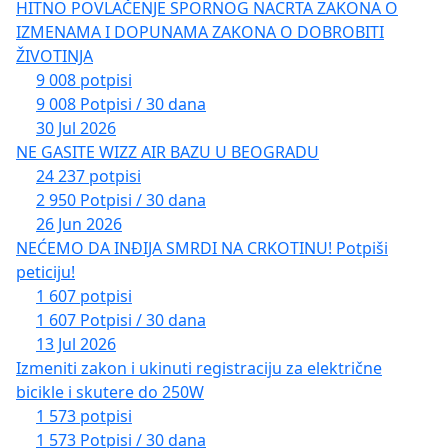
HITNO POVLAČENJE SPORNOG NACRTA ZAKONA O
IZMENAMA I DOPUNAMA ZAKONA O DOBROBITI
ŽIVOTINJA
9 008 potpisi
9 008 Potpisi / 30 dana
30 Jul 2026
NE GASITE WIZZ AIR BAZU U BEOGRADU
24 237 potpisi
2 950 Potpisi / 30 dana
26 Jun 2026
NEĆEMO DA INĐIJA SMRDI NA CRKOTINU! Potpiši
peticiju!
1 607 potpisi
1 607 Potpisi / 30 dana
13 Jul 2026
Izmeniti zakon i ukinuti registraciju za električne
bicikle i skutere do 250W
1 573 potpisi
1 573 Potpisi / 30 dana