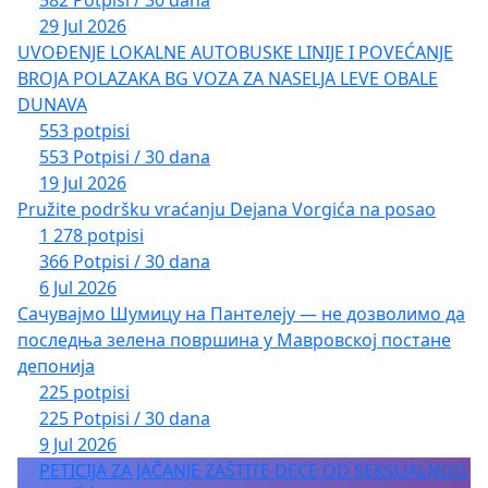
29 Jul 2026
UVOĐENJE LOKALNE AUTOBUSKE LINIJE I POVEĆANJE
BROJA POLAZAKA BG VOZA ZA NASELJA LEVE OBALE
DUNAVA
553 potpisi
553 Potpisi / 30 dana
19 Jul 2026
Pružite podršku vraćanju Dejana Vorgića na posao
1 278 potpisi
366 Potpisi / 30 dana
6 Jul 2026
Сачувајмо Шумицу на Пантелеју — не дозволимо да
последња зелена површина у Мавровској постане
депонија
225 potpisi
225 Potpisi / 30 dana
9 Jul 2026
PETICIJA ZA JAČANJE ZAŠTITE DECE OD SEKSUALNOG