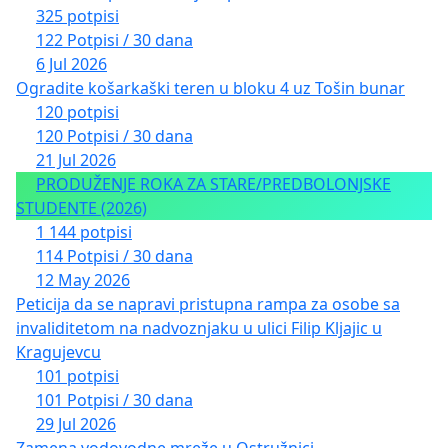
325 potpisi
122 Potpisi / 30 dana
6 Jul 2026
Ogradite košarkaški teren u bloku 4 uz Tošin bunar
120 potpisi
120 Potpisi / 30 dana
21 Jul 2026
PRODUŽENJE ROKA ZA STARE/PREDBOLONJSKE
STUDENTE (2026)
1 144 potpisi
114 Potpisi / 30 dana
12 May 2026
Peticija da se napravi pristupna rampa za osobe sa
invaliditetom na nadvoznjaku u ulici Filip Kljajic u
Kragujevcu
101 potpisi
101 Potpisi / 30 dana
29 Jul 2026
Zamena vodovodne mreže u Ostružnici