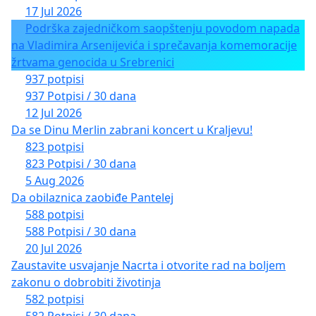
17 Jul 2026
Podrška zajedničkom saopštenju povodom napada
na Vladimira Arsenijevića i sprečavanja komemoracije
žrtvama genocida u Srebrenici
937 potpisi
937 Potpisi / 30 dana
12 Jul 2026
Da se Dinu Merlin zabrani koncert u Kraljevu!
823 potpisi
823 Potpisi / 30 dana
5 Aug 2026
Da obilaznica zaobiđe Pantelej
588 potpisi
588 Potpisi / 30 dana
20 Jul 2026
Zaustavite usvajanje Nacrta i otvorite rad na boljem
zakonu o dobrobiti životinja
582 potpisi
582 Potpisi / 30 dana