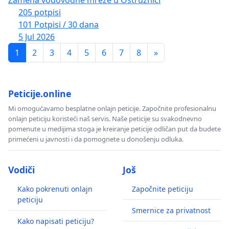
205 potpisi
101 Potpisi / 30 dana
5 Jul 2026
1
2
3
4
5
6
7
8
»
Peticije.online
Mi omogućavamo besplatne onlajn peticije. Započnite profesionalnu
onlajn peticiju koristeći naš servis. Naše peticije su svakodnevno
pomenute u medijima stoga je kreiranje peticije odličan put da budete
primećeni u javnosti i da pomognete u donošenju odluka.
Vodiči
Još
Kako pokrenuti onlajn
Započnite peticiju
peticiju
Smernice za privatnost
Kako napisati peticiju?