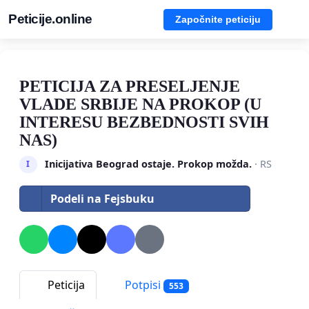
Peticije.online
Započnite peticiju
PETICIJA ZA PRESELJENJE
VLADE SRBIJE NA PROKOP (U
INTERESU BEZBEDNOSTI SVIH
NAS)
Inicijativa Beograd ostaje. Prokop možda.
· RS
I
Podeli na Fejsbuku
Peticija
Potpisi
553