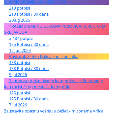
ISKORIŠĆAVANJA NA INTERNETU
219 potpisi
219 Potpisi / 30 dana
2 Aug 2026
TRAŽIMO SMENU GORANA PUZOVIĆA, DIREKTORA
SRBIJAVODA
3 487 potpisi
185 Potpisi / 30 dana
12 Jun 2023
Povratak Zlatka Dalića kao izbornika
138 potpisi
138 Potpisi / 30 dana
9 Jul 2026
Zahtev za preispitivanje kategorizacije Sokobanje
kao turističkog mesta 1. kategorije
125 potpisi
125 Potpisi / 30 dana
7 Jul 2026
Zaustavite opasnu vožnju u pešačkim zonama Vršca