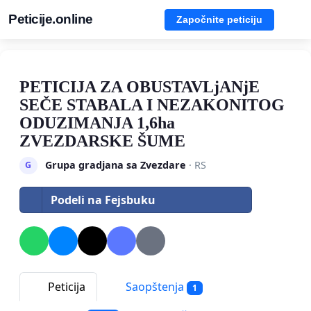
Peticije.online
Započnite peticiju
PETICIJA ZA OBUSTAVLjANjE
SEČE STABALA I NEZAKONITOG
ODUZIMANJA 1,6ha
ZVEZDARSKE ŠUME
Grupa gradjana sa Zvezdare
· RS
G
Podeli na Fejsbuku
Peticija
Saopštenja
1