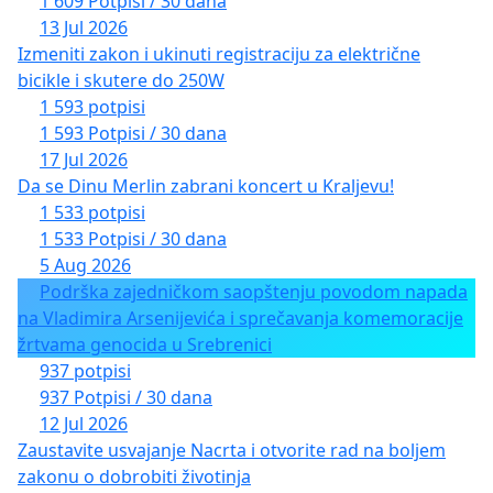
1 609 Potpisi / 30 dana
13 Jul 2026
Izmeniti zakon i ukinuti registraciju za električne
bicikle i skutere do 250W
1 593 potpisi
1 593 Potpisi / 30 dana
17 Jul 2026
Da se Dinu Merlin zabrani koncert u Kraljevu!
1 533 potpisi
1 533 Potpisi / 30 dana
5 Aug 2026
Podrška zajedničkom saopštenju povodom napada
na Vladimira Arsenijevića i sprečavanja komemoracije
žrtvama genocida u Srebrenici
937 potpisi
937 Potpisi / 30 dana
12 Jul 2026
Zaustavite usvajanje Nacrta i otvorite rad na boljem
zakonu o dobrobiti životinja