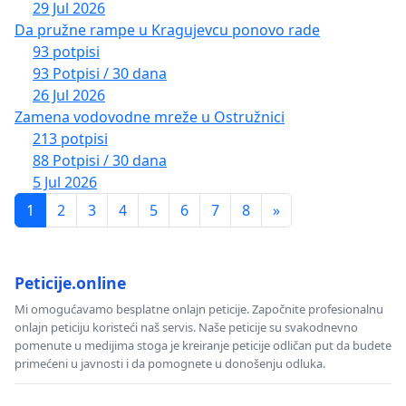
29 Jul 2026
Da pružne rampe u Kragujevcu ponovo rade
93 potpisi
93 Potpisi / 30 dana
26 Jul 2026
Zamena vodovodne mreže u Ostružnici
213 potpisi
88 Potpisi / 30 dana
5 Jul 2026
1
2
3
4
5
6
7
8
»
Peticije.online
Mi omogućavamo besplatne onlajn peticije. Započnite profesionalnu
onlajn peticiju koristeći naš servis. Naše peticije su svakodnevno
pomenute u medijima stoga je kreiranje peticije odličan put da budete
primećeni u javnosti i da pomognete u donošenju odluka.