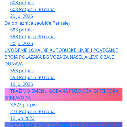
608 potpisi
608 Potpisi / 30 dana
29 Jul 2026
Da obilaznica zaobiđe Pantelej
593 potpisi
593 Potpisi / 30 dana
20 Jul 2026
UVOĐENJE LOKALNE AUTOBUSKE LINIJE I POVEĆANJE
BROJA POLAZAKA BG VOZA ZA NASELJA LEVE OBALE
DUNAVA
553 potpisi
553 Potpisi / 30 dana
19 Jul 2026
TRAŽIMO SMENU GORANA PUZOVIĆA, DIREKTORA
SRBIJAVODA
3 573 potpisi
271 Potpisi / 30 dana
12 Jun 2023
PETICIJA ZA JAČANJE ZAŠTITE DECE OD SEKSUALNOG