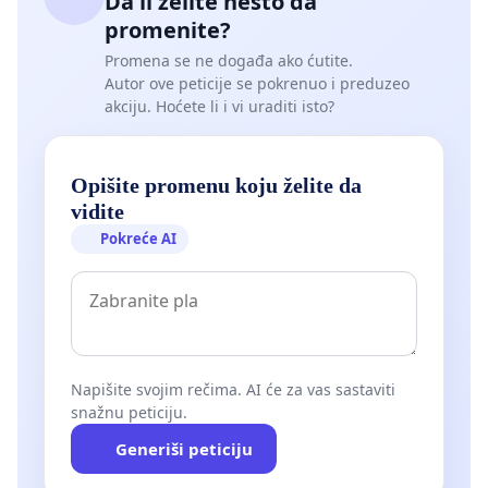
Da li želite nešto da
promenite?
Promena se ne događa ako ćutite.
Autor ove peticije se pokrenuo i preduzeo
akciju. Hoćete li i vi uraditi isto?
Opišite promenu koju želite da
vidite
Pokreće AI
Napišite svojim rečima. AI će za vas sastaviti
snažnu peticiju.
Generiši peticiju