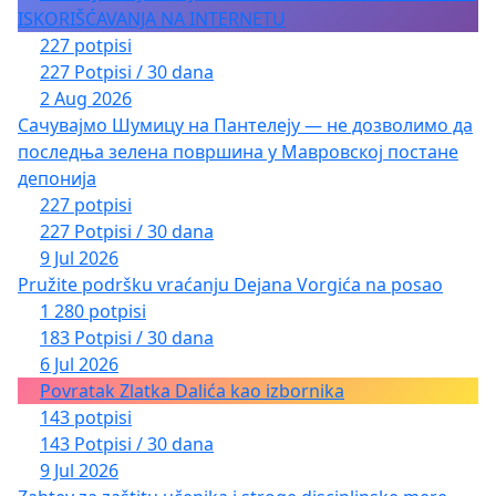
ISKORIŠĆAVANJA NA INTERNETU
227 potpisi
227 Potpisi / 30 dana
2 Aug 2026
Сачувајмо Шумицу на Пантелеју — не дозволимо да
последња зелена површина у Мавровској постане
депонија
227 potpisi
227 Potpisi / 30 dana
9 Jul 2026
Pružite podršku vraćanju Dejana Vorgića na posao
1 280 potpisi
183 Potpisi / 30 dana
6 Jul 2026
Povratak Zlatka Dalića kao izbornika
143 potpisi
143 Potpisi / 30 dana
9 Jul 2026