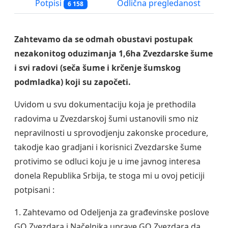
Potpisi
Odlična pregledanost
6 158
Zahtevamo da se odmah obustavi postupak
nezakonitog oduzimanja 1,6ha Zvezdarske šume
i svi radovi (seča šume i krčenje šumskog
podmladka) koji su započeti.
Uvidom u svu dokumentaciju koja je prethodila
radovima u Zvezdarskoj šumi ustanovili smo niz
nepravilnosti u sprovodjenju zakonske procedure,
takodje kao gradjani i korisnici Zvezdarske šume
protivimo se odluci koju je u ime javnog interesa
donela Republika Srbija, te stoga mi u ovoj peticiji
potpisani :
1. Zahtevamo od Odeljenja za građevinske poslove
GO Zvezdara i Načelnika uprave GO Zvezdara da