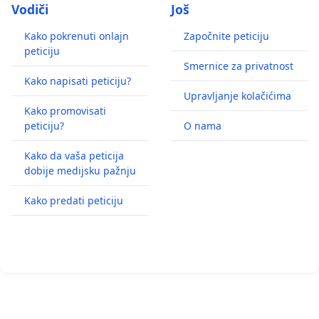
Vodiči
Još
Kako pokrenuti onlajn
Započnite peticiju
peticiju
Smernice za privatnost
Kako napisati peticiju?
Upravljanje kolačićima
Kako promovisati
peticiju?
O nama
Kako da vaša peticija
dobije medijsku pažnju
Kako predati peticiju