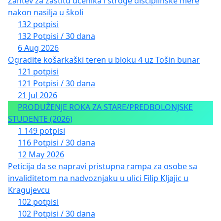
Zahtev za zaštitu učenika i stroge disciplinske mere
nakon nasilja u školi
132 potpisi
132 Potpisi / 30 dana
6 Aug 2026
Ogradite košarkaški teren u bloku 4 uz Tošin bunar
121 potpisi
121 Potpisi / 30 dana
21 Jul 2026
PRODUŽENJE ROKA ZA STARE/PREDBOLONJSKE
STUDENTE (2026)
1 149 potpisi
116 Potpisi / 30 dana
12 May 2026
Peticija da se napravi pristupna rampa za osobe sa
invaliditetom na nadvoznjaku u ulici Filip Kljajic u
Kragujevcu
102 potpisi
102 Potpisi / 30 dana