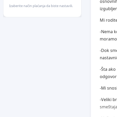
osnovnih 
Izaberite način plaćanja da biste nastavili.
izgublj
Mi rodit
-Nema ko
moramo
-Dok smo
nastavni
-Šta ako
odgovo
-Mi snos
-Veliki b
smeštaja