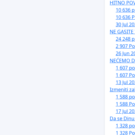
HITNO PO
10 636 p
10 636 P
30 Jul 2
NE GASITE
24 248 p
2 907 Po
26 Jun 2
NEĆEMO DA 
1 607 po
1 607 Po
13 Jul 2
Izmeniti za
1 588 po
1 588 Po
17 Jul 2
Da se Dinu 
1 328 po
1 328 Po