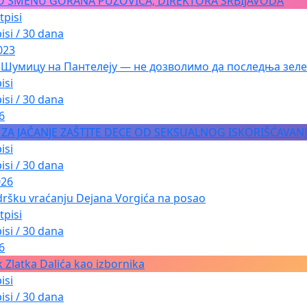
O SMENU GORANA PUZOVIĆA, DIREKTORA SRBIJAVODA
tpisi
isi / 30 dana
023
 Шумицу на Пантелеју — не дозволимо да последња зеле
isi
isi / 30 dana
6
A ZA JAČANJE ZAŠTITE DECE OD SEKSUALNOG ISKORIŠĆAVAN
isi
isi / 30 dana
026
dršku vraćanju Dejana Vorgića na posao
tpisi
isi / 30 dana
6
 Zlatka Dalića kao izbornika
isi
isi / 30 dana