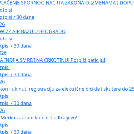
VLAČENJE SPORNOG NACRTA ZAKONA O IZMENAMA I DOPU
otpisi
otpisi / 30 dana
026
 WIZZ AIR BAZU U BEOGRADU
otpisi
tpisi / 30 dana
026
INĐIJA SMRDI NA CRKOTINU! Potpiši peticiju!
tpisi
tpisi / 30 dana
026
kon i ukinuti registraciju za električne bicikle i skutere do 
tpisi
tpisi / 30 dana
026
Merlin zabrani koncert u Kraljevu!
tpisi
tpisi / 30 dana