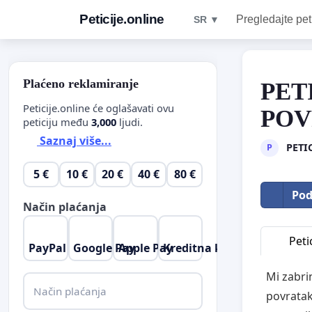
Peticije.online
Pregledajte pet
SR ▼
Plaćeno reklamiranje
PET
Peticije.online će oglašavati ovu
POV
peticiju među
3,000
ljudi.
Saznaj više...
PETI
P
5 €
10 €
20 €
40 €
80 €
Pod
Način plaćanja
Petic
PayPal
Google Pay
Apple Pay
Kreditna kartica
Mi zabri
Način plaćanja
povratak