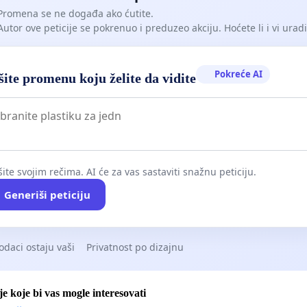
Promena se ne događa ako ćutite.
Autor ove peticije se pokrenuo i preduzeo akciju. Hoćete li i vi uradit
Pokreće AI
ite promenu koju želite da vidite
ite svojim rečima. AI će za vas sastaviti snažnu peticiju.
Generiši peticiju
odaci ostaju vaši
Privatnost po dizajnu
je koje bi vas mogle interesovati