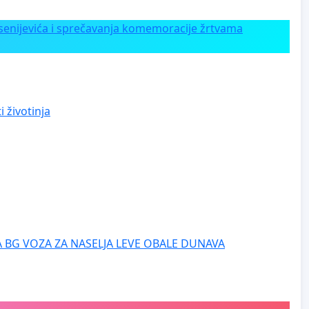
enijevića i sprečavanja komemoracije žrtvama
 životinja
 BG VOZA ZA NASELJA LEVE OBALE DUNAVA