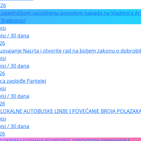
026
 zajedničkom saopštenju povodom napada na Vladimira Ars
 Srebrenici
isi
isi / 30 dana
026
usvajanje Nacrta i otvorite rad na boljem zakonu o dobrobiti
isi
isi / 30 dana
026
ica zaobiđe Pantelej
isi
isi / 30 dana
026
LOKALNE AUTOBUSKE LINIJE I POVEĆANJE BROJA POLAZAKA
isi
isi / 30 dana
026