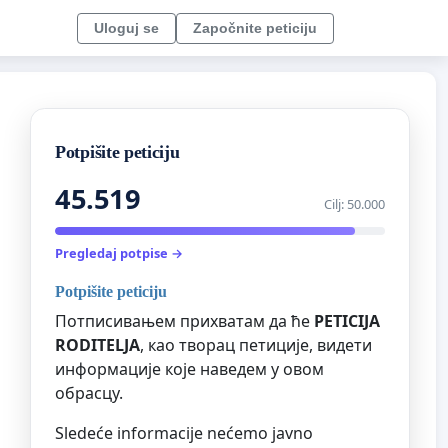
Uloguj se
Započnite peticiju
Potpišite peticiju
45.519
Cilj: 50.000
Pregledaj potpise →
Potpišite peticiju
Потписивањем прихватам да ће
PETICIJA
RODITELJA
, као творац петиције, видети
информације које наведем у овом
обрасцу.
Sledeće informacije nećemo javno