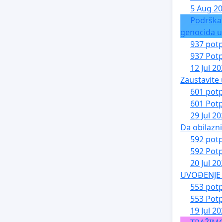
5 Aug 2
Podrška
genocida u
937 potp
937 Potp
12 Jul 2
Zaustavite 
601 potp
601 Potp
29 Jul 2
Da obilazn
592 potp
592 Potp
20 Jul 2
UVOĐENJE 
553 potp
553 Potp
19 Jul 2