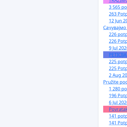
TRAŽIM
3 565 po
263 Potp
12 Jun 2
Сачувајмо
226 potp
226 Potp
9 Jul 202
PETICIJ
225 potp
225 Potp
2 Aug 2
Pružite po
1 280 po
196 Potp
6 Jul 202
Povratak
141 potp
141 Potp