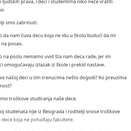
ljudskih prava, i deci i studentima niko neće vratiti
eno.
elji smo zabrinuti:
 da nam čuva decu koja ne idu u školu budući da mi
 na posao.
 na poslu nemamo uvid šta nam deca rade, jer im
ci omogućavaju izlazak iz škole i prekid nastave.
 se našoj deci u tim trenucima nešto dogodi? Ko preuzima
rnost?
imo troškove studiranja naše dece.
roj studenata nije iz Beograda i roditelji snose troškove
 dece koja ne pohađaju fakultete.