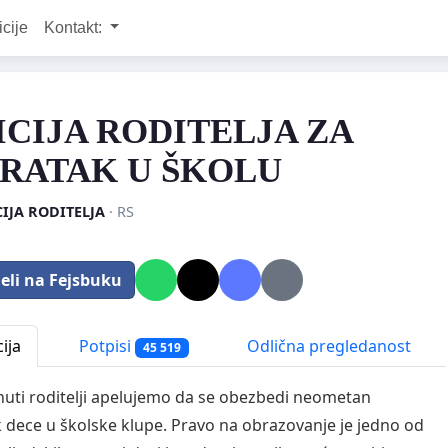
icije
Kontakt:
ICIJA RODITELJA ZA
RATAK U ŠKOLU
CIJA RODITELJA
· RS
eli na Fejsbuku
ija
Potpisi
Odlična pregledanost
45 519
nuti roditelji apelujemo da se obezbedi neometan
 dece u školske klupe. Pravo na obrazovanje je jedno od