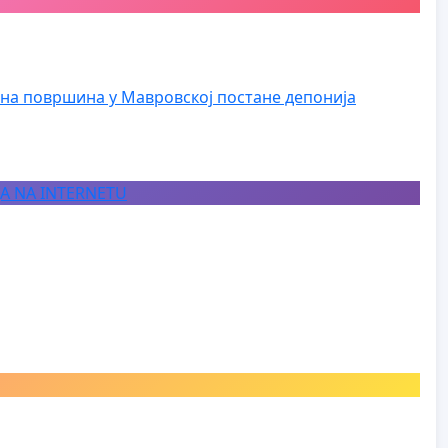
на површина у Мавровској постане депонија
JA NA INTERNETU