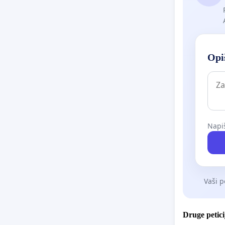
Opiš
Napiš
Vaši p
Druge petici