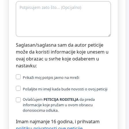
Saglasan/saglasna sam da autor peticije
može da koristi informacije koje unesem u
ovaj obrazac u svrhe koje odaberem u
nastavku:
Prikaži moj potpis javno na mreži
Pošaljite mi imejl kada bude novosti o ovoj peticiji
Ovlašćujem
PETICIJA RODITELJA
da preda
informacije koje pružam u ovom obrascu
donosiocima odluka.
Imam najmanje 16 godina, i prihvatam
politiku privatnosti ove peticije
.