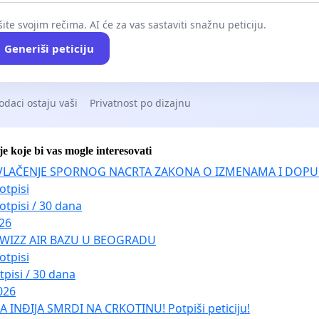
ite svojim rečima. AI će za vas sastaviti snažnu peticiju.
Generiši peticiju
odaci ostaju vaši
Privatnost po dizajnu
je koje bi vas mogle interesovati
VLAČENJE SPORNOG NACRTA ZAKONA O IZMENAMA I DOPU
otpisi
otpisi / 30 dana
026
 WIZZ AIR BAZU U BEOGRADU
otpisi
tpisi / 30 dana
026
INĐIJA SMRDI NA CRKOTINU! Potpiši peticiju!