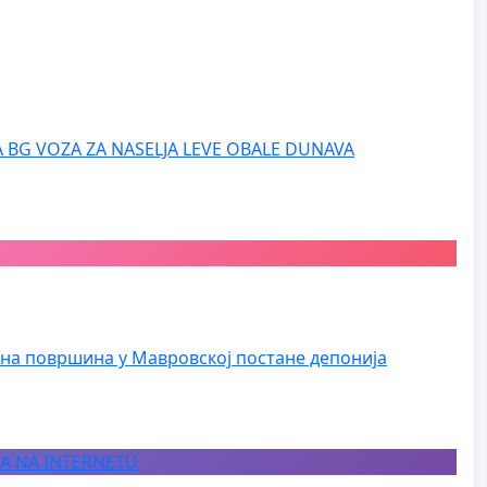
 BG VOZA ZA NASELJA LEVE OBALE DUNAVA
на површина у Мавровској постане депонија
JA NA INTERNETU