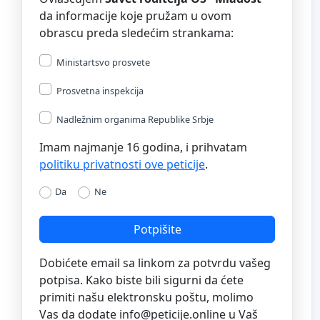
da informacije koje pružam u ovom
obrascu preda sledećim strankama:
Ministartsvo prosvete
Prosvetna inspekcija
Nadležnim organima Republike Srbje
Imam najmanje 16 godina, i prihvatam
politiku privatnosti ove peticije
.
Da
Ne
Potpišite
Dobićete email sa linkom za potvrdu vašeg
potpisa. Kako biste bili sigurni da ćete
primiti našu elektronsku poštu, molimo
Vas da dodate
info@peticije.online
u Vaš