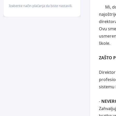
Izaberite način plaćanja da biste nastavili.
Mi, dolep
najoštri
direkto
Ovu sme
usmereno
škole.
ZAŠTO 
Direktor
profesio
sistemu i
-
NEVER
Zahvaljuj
kratko v