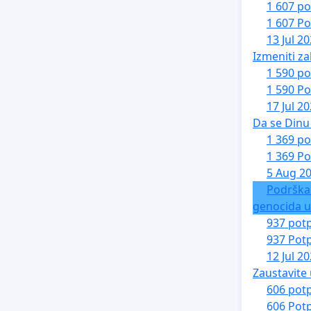
1 607 po
1 607 Po
13 Jul 2
Izmeniti za
1 590 po
1 590 Po
17 Jul 2
Da se Dinu 
1 369 po
1 369 Po
5 Aug 2
Podrška
genocida u
937 potp
937 Potp
12 Jul 2
Zaustavite 
606 potp
606 Potp