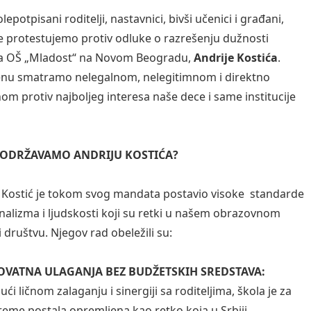
otpisani roditelji, nastavnici, bivši učenici i građani,
je protestujemo protiv odluke o razrešenju dužnosti
ra OŠ „Mladost“ na Novom Beogradu,
Andrije Kostića
.
nu smatramo nelegalnom, nelegitimnom i direktno
m protiv najboljeg interesa naše dece i same institucije
PODRŽAVAMO ANDRIJU KOSTIĆA?
 Kostić je tokom svog mandata postavio visoke standarde
nalizma i ljudskosti koji su retki u našem obrazovnom
 društvu. Njegov rad obeležili su:
OVATNA ULAGANJA BEZ BUDŽETSKIH SREDSTAVA:
ući ličnom zalaganju i sinergiji sa roditeljima, škola je za
reme postala opremljena kao retko koja u Srbiji.