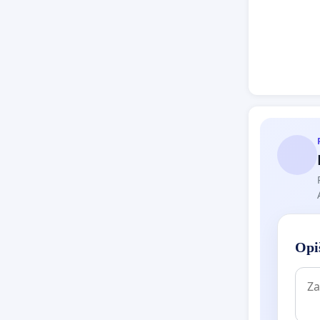
3. POŠT
Ministar
nepodelj
pohađaj
Roditelj
deci i z
smo zaje
Opiš