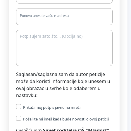
Ponovo unesite vašu e-adresu
Saglasan/saglasna sam da autor peticije
može da koristi informacije koje unesem u
ovaj obrazac u svrhe koje odaberem u
nastavku:
Prikaži moj potpis javno na mreži
Pošaljite mi imejl kada bude novosti o ovoj peticiji
Ovlašćujem
Savet roditelja OŠ "Mladost"