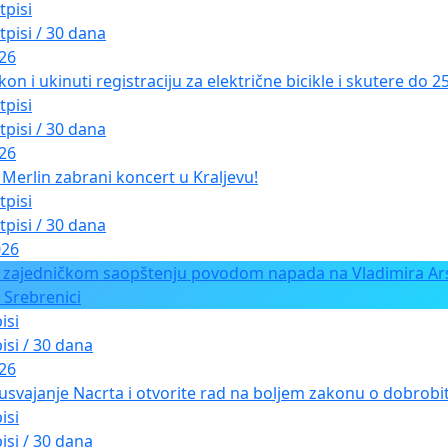
tpisi
tpisi / 30 dana
026
kon i ukinuti registraciju za električne bicikle i skutere do 
tpisi
tpisi / 30 dana
026
Merlin zabrani koncert u Kraljevu!
tpisi
tpisi / 30 dana
026
 zajedničkom saopštenju povodom napada na Vladimira Ars
 Srebrenici
isi
isi / 30 dana
026
usvajanje Nacrta i otvorite rad na boljem zakonu o dobrobiti
isi
isi / 30 dana