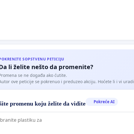
OVANJE VOLJE RODITELJA I KOLEKTIVA:
Zahtevamo da
stvo prosvete uvaži činjenicu da direktor Kostić uživa
enu podršku onih koji u školi rade i onih čija deca tu školu
u.
i znaju zašto je direktor poseban i neophodan školi,
POKRENITE SOPSTVENU PETICIJU
Da li želite nešto da promenite?
aposlenima. Nećemo dozvoliti da politika sruši ono što
dno gradili!
Promena se ne događa ako ćutite.
Autor ove peticije se pokrenuo i preduzeo akciju. Hoćete li i vi uradit
Pokreće AI
ite promenu koju želite da vidite