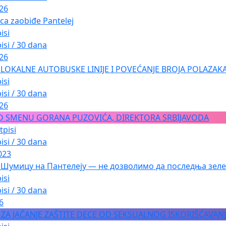
026
ica zaobiđe Pantelej
isi
isi / 30 dana
026
LOKALNE AUTOBUSKE LINIJE I POVEĆANJE BROJA POLAZAKA
isi
isi / 30 dana
026
O SMENU GORANA PUZOVIĆA, DIREKTORA SRBIJAVODA
tpisi
isi / 30 dana
023
 Шумицу на Пантелеју — не дозволимо да последња зеле
isi
isi / 30 dana
6
A ZA JAČANJE ZAŠTITE DECE OD SEKSUALNOG ISKORIŠĆAVAN