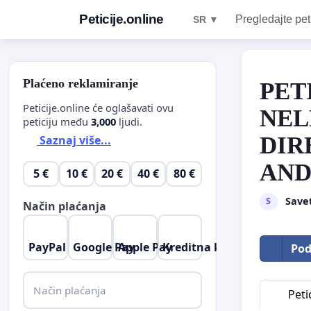
Peticije.online
Pregledajte pet
SR ▼
Plaćeno reklamiranje
PET
Peticije.online će oglašavati ovu
NEL
peticiju među
3,000
ljudi.
DIR
Saznaj više...
AND
5 €
10 €
20 €
40 €
80 €
Savet
S
Način plaćanja
PayPal
Google Pay
Apple Pay
Kreditna kartica
Pod
Način plaćanja
Petic