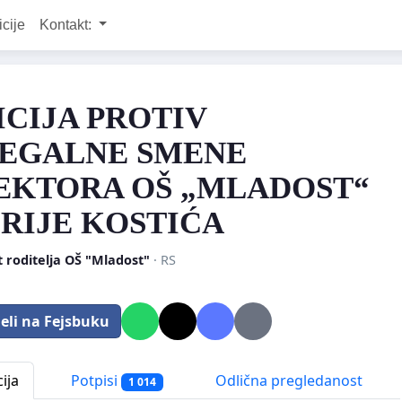
icije
Kontakt:
ICIJA PROTIV
EGALNE SMENE
EKTORA OŠ „MLADOST“
RIJE KOSTIĆA
 roditelja OŠ "Mladost"
· RS
eli na Fejsbuku
ija
Potpisi
Odlična pregledanost
1 014