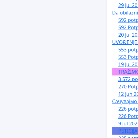
29 Jul 2
Da obilazn
592 potp
592 Potp
20 Jul 2
UVOĐENJE 
553 potp
553 Potp
19 Jul 2
TRAŽIM
3 572 po
270 Potp
12 Jun 2
Сачувајмо
226 potp
226 Potp
9 Jul 202
PETICIJ