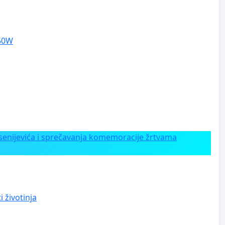
250W
enijevića i sprečavanja komemoracije žrtvama
 životinja