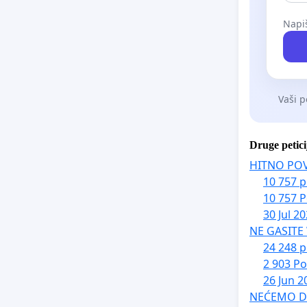
Napiš
Vaši p
Druge petici
HITNO PO
10 757 p
10 757 P
30 Jul 2
NE GASITE
24 248 p
2 903 Po
26 Jun 2
NEĆEMO DA 