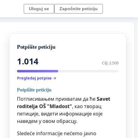
Uloguj se
Započnite peticiju
Potpišite peticiju
1.014
Cilj: 2.500
Pregledaj potpise →
Potpišite peticiju
Потписивањем прихватам да ће
Savet
roditelja OŠ "Mladost"
, као творац
петиције, видети информације које
наведем у овом обрасцу.
Sledeće informacije nećemo javno