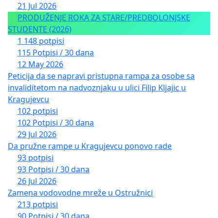
21 Jul 2026
PRODUŽENJE ROKA ZA STARE/PREDBOLONJSKE
STUDENTE (2026)
1 148 potpisi
115 Potpisi / 30 dana
12 May 2026
Peticija da se napravi pristupna rampa za osobe sa
invaliditetom na nadvoznjaku u ulici Filip Kljajic u
Kragujevcu
102 potpisi
102 Potpisi / 30 dana
29 Jul 2026
Da pružne rampe u Kragujevcu ponovo rade
93 potpisi
93 Potpisi / 30 dana
26 Jul 2026
Zamena vodovodne mreže u Ostružnici
213 potpisi
90 Potpisi / 30 dana