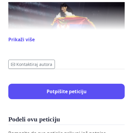
Prikaži više
Kontaktiraj autora
Zato vas pozivam da svojim potpisom podržite ovu
peticiju.
Potpišite peticiju
Hvala.
Podeli ovu peticiju