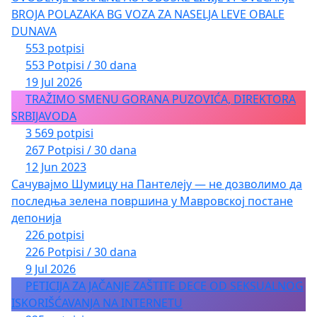
BROJA POLAZAKA BG VOZA ZA NASELJA LEVE OBALE
DUNAVA
553 potpisi
553 Potpisi / 30 dana
19 Jul 2026
TRAŽIMO SMENU GORANA PUZOVIĆA, DIREKTORA
SRBIJAVODA
3 569 potpisi
267 Potpisi / 30 dana
12 Jun 2023
Сачувајмо Шумицу на Пантелеју — не дозволимо да
последња зелена површина у Мавровској постане
депонија
226 potpisi
226 Potpisi / 30 dana
9 Jul 2026
PETICIJA ZA JAČANJE ZAŠTITE DECE OD SEKSUALNOG
ISKORIŠĆAVANJA NA INTERNETU