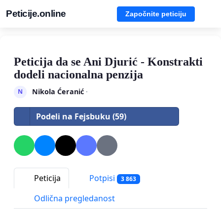
Peticije.online
Započnite peticiju
Peticija da se Ani Djurić - Konstrakti
dodeli nacionalna penzija
Nikola Ćeranić
·
N
Podeli na Fejsbuku (59)
Peticija
Potpisi
3 863
Odlična pregledanost