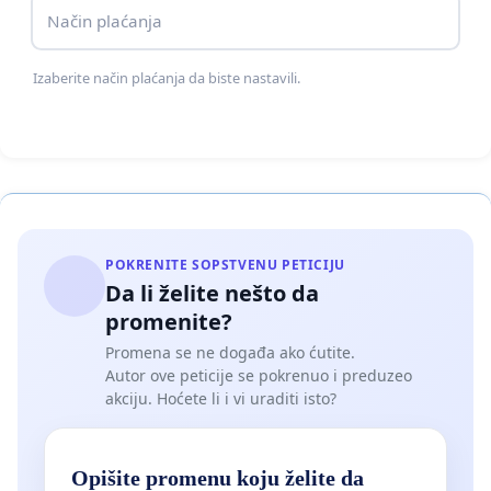
Način plaćanja
Izaberite način plaćanja da biste nastavili.
POKRENITE SOPSTVENU PETICIJU
Da li želite nešto da
promenite?
Promena se ne događa ako ćutite.
Autor ove peticije se pokrenuo i preduzeo
akciju. Hoćete li i vi uraditi isto?
Opišite promenu koju želite da