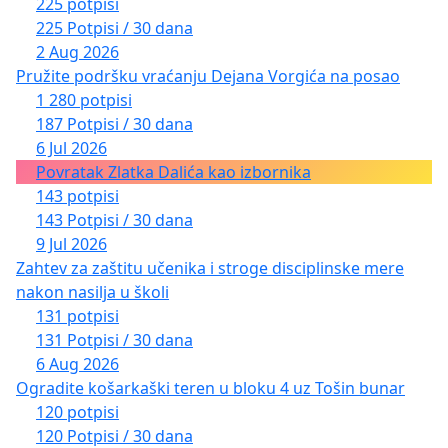
225 potpisi
225 Potpisi / 30 dana
2 Aug 2026
Pružite podršku vraćanju Dejana Vorgića na posao
1 280 potpisi
187 Potpisi / 30 dana
6 Jul 2026
Povratak Zlatka Dalića kao izbornika
143 potpisi
143 Potpisi / 30 dana
9 Jul 2026
Zahtev za zaštitu učenika i stroge disciplinske mere
nakon nasilja u školi
131 potpisi
131 Potpisi / 30 dana
6 Aug 2026
Ogradite košarkaški teren u bloku 4 uz Tošin bunar
120 potpisi
120 Potpisi / 30 dana