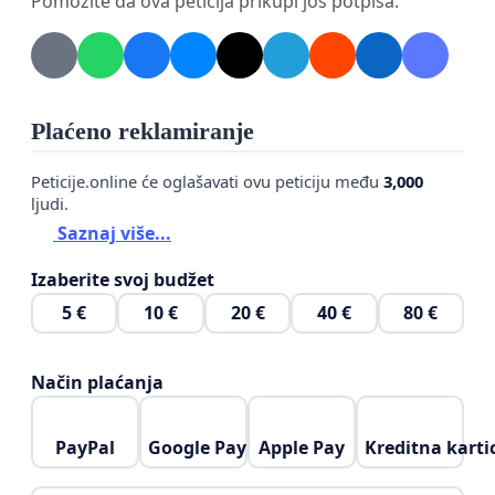
Pomozite da ova peticija prikupi još potpisa.
Plaćeno reklamiranje
Peticije.online će oglašavati ovu peticiju među
3,000
ljudi.
Saznaj više...
Izaberite svoj budžet
5 €
10 €
20 €
40 €
80 €
Način plaćanja
PayPal
Google Pay
Apple Pay
Kreditna karti