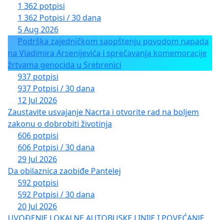
1 362 potpisi
1 362 Potpisi / 30 dana
5 Aug 2026
Podrška zajedničkom saopštenju povodom napada
na Vladimira Arsenijevića i sprečavanja komemoracije
žrtvama genocida u Srebrenici
937 potpisi
937 Potpisi / 30 dana
12 Jul 2026
Zaustavite usvajanje Nacrta i otvorite rad na boljem
zakonu o dobrobiti životinja
606 potpisi
606 Potpisi / 30 dana
29 Jul 2026
Da obilaznica zaobiđe Pantelej
592 potpisi
592 Potpisi / 30 dana
20 Jul 2026
UVOĐENJE LOKALNE AUTOBUSKE LINIJE I POVEĆANJE