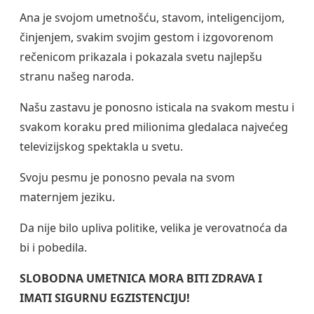
Ana je svojom umetnošću, stavom, inteligencijom,
činjenjem, svakim svojim gestom i izgovorenom
rečenicom prikazala i pokazala svetu najlepšu
stranu našeg naroda.
Našu zastavu je ponosno isticala na svakom mestu i
svakom koraku pred milionima gledalaca najvećeg
televizijskog spektakla u svetu.
Svoju pesmu je ponosno pevala na svom
maternjem jeziku.
Da nije bilo upliva politike, velika je verovatnoća da
bi i pobedila.
SLOBODNA UMETNICA MORA BITI ZDRAVA I
IMATI SIGURNU EGZISTENCIJU!