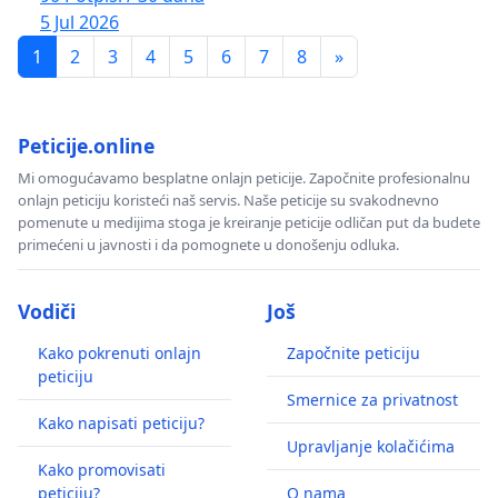
5 Jul 2026
1
2
3
4
5
6
7
8
»
Peticije.online
Mi omogućavamo besplatne onlajn peticije. Započnite profesionalnu
onlajn peticiju koristeći naš servis. Naše peticije su svakodnevno
pomenute u medijima stoga je kreiranje peticije odličan put da budete
primećeni u javnosti i da pomognete u donošenju odluka.
Vodiči
Još
Kako pokrenuti onlajn
Započnite peticiju
peticiju
Smernice za privatnost
Kako napisati peticiju?
Upravljanje kolačićima
Kako promovisati
peticiju?
O nama