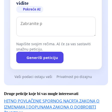
vidite
Pokreće AI
Napišite svojim rečima. AI će za vas sastaviti
snažnu peticiju.
Generiši peticiju
Vaši podaci ostaju vaši
Privatnost po dizajnu
Druge peticije koje bi vas mogle interesovati
HITNO POVLAČENJE SPORNOG NACRTA ZAKONA O
IZMENAMA I DOPUNAMA ZAKONA O DOBROBITI