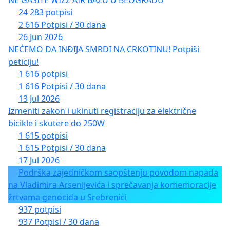
24 283 potpisi
2 616 Potpisi / 30 dana
26 Jun 2026
NEĆEMO DA INĐIJA SMRDI NA CRKOTINU! Potpiši
peticiju!
1 616 potpisi
1 616 Potpisi / 30 dana
13 Jul 2026
Izmeniti zakon i ukinuti registraciju za električne
bicikle i skutere do 250W
1 615 potpisi
1 615 Potpisi / 30 dana
17 Jul 2026
Podrška zajedničkom saopštenju povodom napada
na Vladimira Arsenijevića i sprečavanja komemoracije
žrtvama genocida u Srebrenici
937 potpisi
937 Potpisi / 30 dana