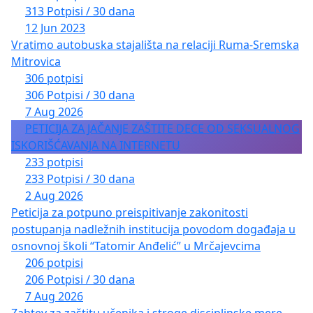
313 Potpisi / 30 dana
12 Jun 2023
Vratimo autobuska stajališta na relaciji Ruma-Sremska
Mitrovica
306 potpisi
306 Potpisi / 30 dana
7 Aug 2026
PETICIJA ZA JAČANJE ZAŠTITE DECE OD SEKSUALNOG
ISKORIŠĆAVANJA NA INTERNETU
233 potpisi
233 Potpisi / 30 dana
2 Aug 2026
Peticija za potpuno preispitivanje zakonitosti
postupanja nadležnih institucija povodom događaja u
osnovnoj školi “Tatomir Anđelić” u Mrčajevcima
206 potpisi
206 Potpisi / 30 dana
7 Aug 2026
Zahtev za zaštitu učenika i stroge disciplinske mere