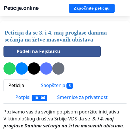
Peticije.online
Započnite peticiju
Peticija da se 3. i 4. maj proglase danima
sećanja na žrtve masovnih ubistava
Podeli na Fejsbuku
Peticija
Saopštenja
5
Potpisi
Smernice za privatnost
10 106
Pozivamo vas da svojim potpisom podržite inicijativu
Viktimološkog društva Srbije-VDS da se
3. i 4. maj
proglase Danima sećanja na žrtve masovnih ubistava
.