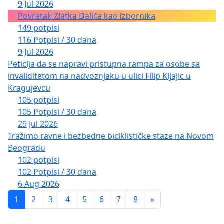
9 Jul 2026
Povratak Zlatka Dalića kao izbornika
149 potpisi
116 Potpisi / 30 dana
9 Jul 2026
Peticija da se napravi pristupna rampa za osobe sa
invaliditetom na nadvoznjaku u ulici Filip Kljajic u
Kragujevcu
105 potpisi
105 Potpisi / 30 dana
29 Jul 2026
Tražimo ravne i bezbedne biciklističke staze na Novom
Beogradu
102 potpisi
102 Potpisi / 30 dana
6 Aug 2026
1
2
3
4
5
6
7
8
»