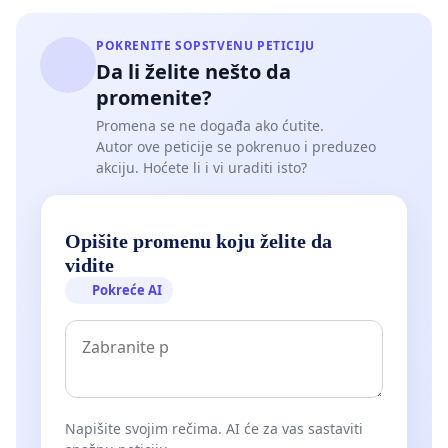
POKRENITE SOPSTVENU PETICIJU
Da li želite nešto da
promenite?
Promena se ne događa ako ćutite.
Autor ove peticije se pokrenuo i preduzeo
akciju. Hoćete li i vi uraditi isto?
Opišite promenu koju želite da
vidite
Pokreće AI
Napišite svojim rečima. AI će za vas sastaviti