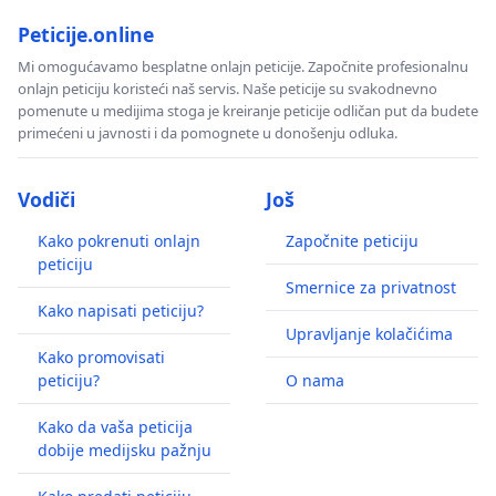
Peticije.online
Mi omogućavamo besplatne onlajn peticije. Započnite profesionalnu
onlajn peticiju koristeći naš servis. Naše peticije su svakodnevno
pomenute u medijima stoga je kreiranje peticije odličan put da budete
primećeni u javnosti i da pomognete u donošenju odluka.
Vodiči
Još
Kako pokrenuti onlajn
Započnite peticiju
peticiju
Smernice za privatnost
Kako napisati peticiju?
Upravljanje kolačićima
Kako promovisati
peticiju?
O nama
Kako da vaša peticija
dobije medijsku pažnju