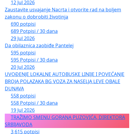
12 Jul 2026
Zaustavite usvajanje Nacrta i otvorite rad na boljem
zakonu o dobrobiti životinja
690 potpisi
689 Potpisi / 30 dana
29 Jul 2026
Da obilaznica zaobiđe Pantelej
595 potpisi
595 Potpisi / 30 dana
20 Jul 2026
UVOĐENJE LOKALNE AUTOBUSKE LINIJE I POVEĆANJE
BROJA POLAZAKA BG VOZA ZA NASELJA LEVE OBALE
DUNAVA
558 potpisi
558 Potpisi / 30 dana
19 Jul 2026
TRAŽIMO SMENU GORANA PUZOVIĆA, DIREKTORA
SRBIJAVODA
3 615 potpisi