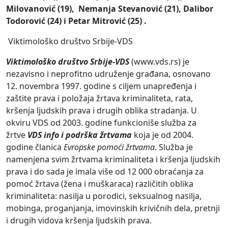
Milovanović (19), Nemanja Stevanović (21), Dalibor
Todorović (24) i Petar Mitrović (25) .
Viktimološko društvo Srbije-VDS
Viktimološko društvo Srbije-VDS
(www.vds.rs) je
nezavisno i neprofitno udruženje građana, osnovano
12. novembra 1997. godine s ciljem unapređenja i
zaštite prava i položaja žrtava kriminaliteta, rata,
kršenja ljudskih prava i drugih oblika stradanja. U
okviru VDS od 2003. godine funkcioniše služba za
žrtve
VDS info i podrška žrtvama
koja je od 2004.
godine članica
Evropske
pomoći žrtvama
. Služba je
namenjena svim žrtvama kriminaliteta i kršenja ljudskih
prava i do sada je imala više od 12 000 obraćanja za
pomoć žrtava (žena i muškaraca) različitih oblika
kriminaliteta: nasilja u porodici, seksualnog nasilja,
mobinga, proganjanja, imovinskih krivičnih dela, pretnji
i drugih vidova kršenja ljudskih prava.