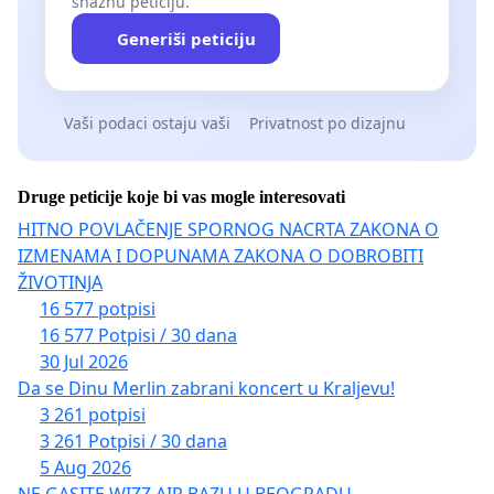
snažnu peticiju.
Generiši peticiju
Vaši podaci ostaju vaši
Privatnost po dizajnu
Druge peticije koje bi vas mogle interesovati
HITNO POVLAČENJE SPORNOG NACRTA ZAKONA O
IZMENAMA I DOPUNAMA ZAKONA O DOBROBITI
ŽIVOTINJA
16 577 potpisi
16 577 Potpisi / 30 dana
30 Jul 2026
Da se Dinu Merlin zabrani koncert u Kraljevu!
3 261 potpisi
3 261 Potpisi / 30 dana
5 Aug 2026
NE GASITE WIZZ AIR BAZU U BEOGRADU