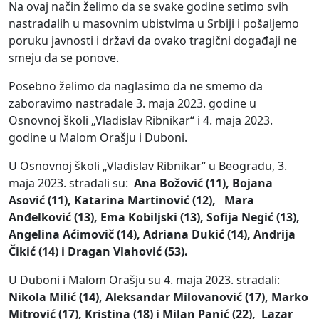
Na ovaj način želimo da se svake godine setimo svih
nastradalih u masovnim ubistvima u Srbiji i pošaljemo
poruku javnosti i državi da ovako tragični događaji ne
smeju da se ponove.
Posebno želimo da naglasimo da ne smemo da
zaboravimo nastradale 3. maja 2023. godine u
Osnovnoj školi „Vladislav Ribnikar“ i 4. maja 2023.
godine u Malom Orašju i Duboni.
U Osnovnoj školi „Vladislav Ribnikar“ u Beogradu, 3.
maja 2023. stradali su:
Ana Božović (11),
Bojana
Asović (11),
Katarina Martinović (12),
Mara
Anđelković (13),
Ema Kobiljski (13),
Sofija Negić (13),
Angelina Aćimovič (14),
Adriana Dukić (14),
Andrija
Čikić
(14) i Dragan Vlahović (53).
U Duboni i Malom Orašju su 4. maja 2023. stradali:
Nikola Milić
(14), Aleksandar Milovanović (17), Marko
Mitrović (17), Kristina (18) i Milan Panić (22), Lazar