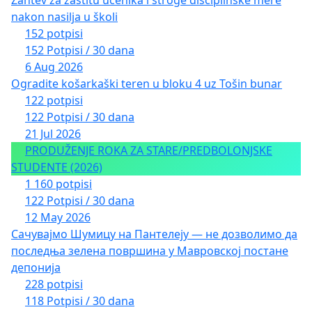
nakon nasilja u školi
152 potpisi
152 Potpisi / 30 dana
6 Aug 2026
Ogradite košarkaški teren u bloku 4 uz Tošin bunar
122 potpisi
122 Potpisi / 30 dana
21 Jul 2026
PRODUŽENJE ROKA ZA STARE/PREDBOLONJSKE
STUDENTE (2026)
1 160 potpisi
122 Potpisi / 30 dana
12 May 2026
Сачувајмо Шумицу на Пантелеју — не дозволимо да
последња зелена површина у Мавровској постане
депонија
228 potpisi
118 Potpisi / 30 dana