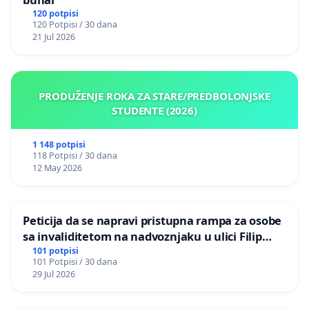
120 potpisi
120 Potpisi / 30 dana
21 Jul 2026
PRODUŽENJE ROKA ZA STARE/PREDBOLONJSKE
STUDENTE (2026)
1 148 potpisi
118 Potpisi / 30 dana
12 May 2026
Peticija da se napravi pristupna rampa za osobe
sa invaliditetom na nadvoznjaku u ulici Filip
Kljajic u Kragujevcu
101 potpisi
101 Potpisi / 30 dana
29 Jul 2026