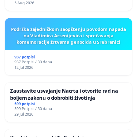
5 Aug 2026
Podrška zajedničkom saopštenju povodom napada
na Vladimira Arsenijevića i sprečavanja
komemoracije žrtvama genocida u Srebrenici
937 potpisi
937 Potpisi / 30 dana
12 Jul 2026
Zaustavite usvajanje Nacrta i otvorite rad na
boljem zakonu o dobrobiti životinja
599 potpisi
599 Potpisi / 30 dana
29 Jul 2026