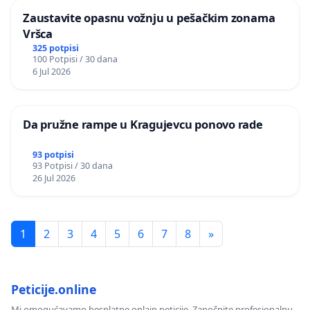
Zaustavite opasnu vožnju u pešačkim zonama
Vršca
325 potpisi
100 Potpisi / 30 dana
6 Jul 2026
Da pružne rampe u Kragujevcu ponovo rade
93 potpisi
93 Potpisi / 30 dana
26 Jul 2026
1
2
3
4
5
6
7
8
»
Peticije.online
Mi omogućavamo besplatne onlajn peticije. Započnite profesionalnu