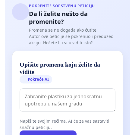
POKRENITE SOPSTVENU PETICIJU
Da li želite nešto da
promenite?
Promena se ne događa ako ćutite.
Autor ove peticije se pokrenuo i preduzeo
akciju. Hoćete li i vi uraditi isto?
Opišite promenu koju želite da
vidite
Pokreće AI
Napišite svojim rečima. AI će za vas sastaviti
snažnu peticiju.