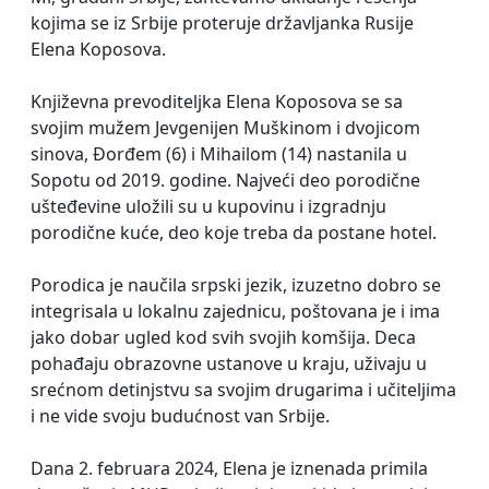
kojima se iz Srbije proteruje državljanka Rusije
Elena Koposova.
Književna prevoditeljka Elena Koposova se sa
svojim mužem Jevgenijen Muškinom i dvojicom
sinova, Đorđem (6) i Mihailom (14) nastanila u
Sopotu od 2019. godine. Najveći deo porodične
ušteđevine uložili su u kupovinu i izgradnju
porodične kuće, deo koje treba da postane hotel.
Porodica je naučila srpski jezik, izuzetno dobro se
integrisala u lokalnu zajednicu, poštovana je i ima
jako dobar ugled kod svih svojih komšija. Deca
pohađaju obrazovne ustanove u kraju, uživaju u
srećnom detinjstvu sa svojim drugarima i učiteljima
i ne vide svoju budućnost van Srbije.
Dana 2. februara 2024, Elena je iznenada primila