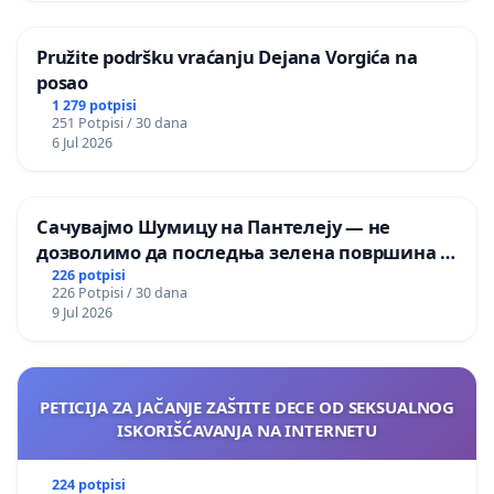
Pružite podršku vraćanju Dejana Vorgića na
posao
1 279 potpisi
251 Potpisi / 30 dana
6 Jul 2026
Сачувајмо Шумицу на Пантелеју — не
дозволимо да последња зелена површина у
Мавровској постане депонија
226 potpisi
226 Potpisi / 30 dana
9 Jul 2026
PETICIJA ZA JAČANJE ZAŠTITE DECE OD SEKSUALNOG
ISKORIŠĆAVANJA NA INTERNETU
224 potpisi