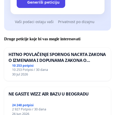
Generiši peticiju
Vaši podaci ostaju vaši
Privatnost po dizajnu
Druge peticije koje bi vas mogle interesovati
HITNO POVLAČENJE SPORNOG NACRTA ZAKONA
O IZMENAMA I DOPUNAMA ZAKONA O
DOBROBITI ŽIVOTINJA
10 253 potpisi
10 253 Potpisi / 30 dana
30 Jul 2026
NE GASITE WIZZ AIR BAZU U BEOGRADU
24 248 potpisi
2 927 Potpisi / 30 dana
26 Jun 2026