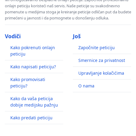
onlajn peticiju koristeći naš servis. Naše peticije su svakodnevno
pomenute u medijima stoga je kreiranje peticije odličan put da budete
primećeni u javnosti i da pomognete u donošenju odluka.
Vodiči
Još
Kako pokrenuti onlajn
Započnite peticiju
peticiju
Smernice za privatnost
Kako napisati peticiju?
Upravljanje kolačićima
Kako promovisati
peticiju?
O nama
Kako da vaša peticija
dobije medijsku pažnju
Kako predati peticiju