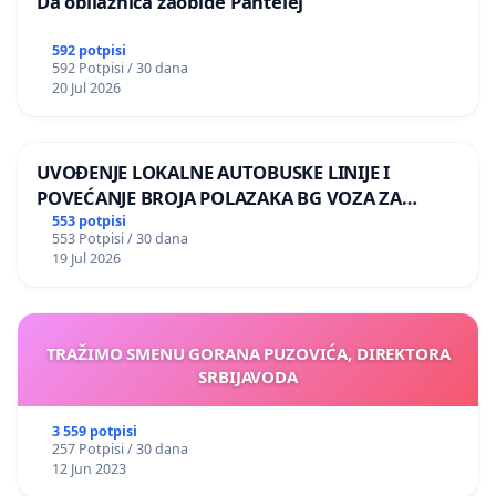
Da obilaznica zaobiđe Pantelej
592 potpisi
592 Potpisi / 30 dana
20 Jul 2026
UVOĐENJE LOKALNE AUTOBUSKE LINIJE I
POVEĆANJE BROJA POLAZAKA BG VOZA ZA
NASELJA LEVE OBALE DUNAVA
553 potpisi
553 Potpisi / 30 dana
19 Jul 2026
TRAŽIMO SMENU GORANA PUZOVIĆA, DIREKTORA
SRBIJAVODA
3 559 potpisi
257 Potpisi / 30 dana
12 Jun 2023