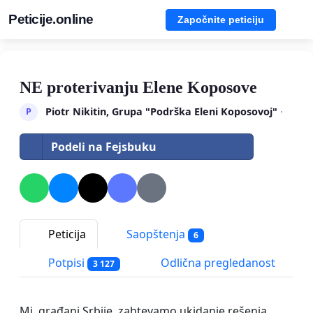
Peticije.online
Započnite peticiju
NE proterivanju Elene Koposove
Piotr Nikitin, Grupa "Podrška Eleni Koposovoj"
·
P
Podeli na Fejsbuku
Peticija
Saopštenja
6
Potpisi
Odlična pregledanost
3 127
Mi, građani Srbije, zahtevamo ukidanje rešenja