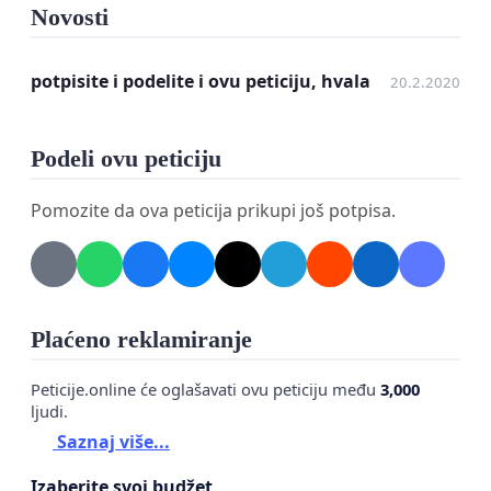
Novosti
potpisite i podelite i ovu peticiju, hvala
20.2.2020
Podeli ovu peticiju
Pomozite da ova peticija prikupi još potpisa.
Plaćeno reklamiranje
Peticije.online će oglašavati ovu peticiju među
3,000
ljudi.
Saznaj više...
Izaberite svoj budžet