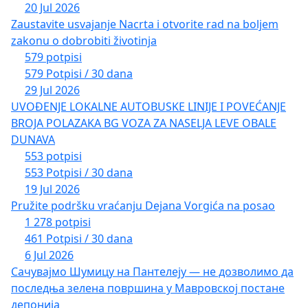
20 Jul 2026
Zaustavite usvajanje Nacrta i otvorite rad na boljem
zakonu o dobrobiti životinja
579 potpisi
579 Potpisi / 30 dana
29 Jul 2026
UVOĐENJE LOKALNE AUTOBUSKE LINIJE I POVEĆANJE
BROJA POLAZAKA BG VOZA ZA NASELJA LEVE OBALE
DUNAVA
553 potpisi
553 Potpisi / 30 dana
19 Jul 2026
Pružite podršku vraćanju Dejana Vorgića na posao
1 278 potpisi
461 Potpisi / 30 dana
6 Jul 2026
Сачувајмо Шумицу на Пантелеју — не дозволимо да
последња зелена површина у Мавровској постане
депонија