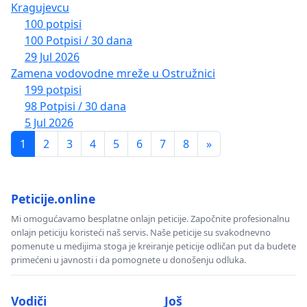
Kragujevcu
100 potpisi
100 Potpisi / 30 dana
29 Jul 2026
Zamena vodovodne mreže u Ostružnici
199 potpisi
98 Potpisi / 30 dana
5 Jul 2026
1
2
3
4
5
6
7
8
»
Peticije.online
Mi omogućavamo besplatne onlajn peticije. Započnite profesionalnu
onlajn peticiju koristeći naš servis. Naše peticije su svakodnevno
pomenute u medijima stoga je kreiranje peticije odličan put da budete
primećeni u javnosti i da pomognete u donošenju odluka.
Vodiči
Još