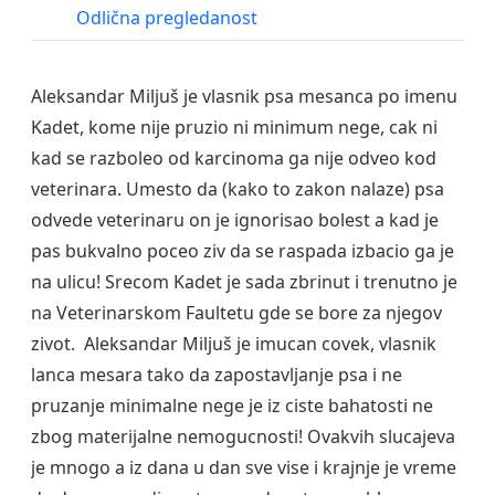
Odlična pregledanost
Aleksandar Miljuš je vlasnik psa mesanca po imenu
Kadet, kome nije pruzio ni minimum nege, cak ni
kad se razboleo od karcinoma ga nije odveo kod
veterinara. Umesto da (kako to zakon nalaze) psa
odvede veterinaru on je ignorisao bolest a kad je
pas bukvalno poceo ziv da se raspada izbacio ga je
na ulicu! Srecom Kadet je sada zbrinut i trenutno je
na Veterinarskom Faultetu gde se bore za njegov
zivot. Aleksandar Miljuš je imucan covek, vlasnik
lanca mesara tako da zapostavljanje psa i ne
pruzanje minimalne nege je iz ciste bahatosti ne
zbog materijalne nemogucnosti! Ovakvih slucajeva
je mnogo a iz dana u dan sve vise i krajnje je vreme