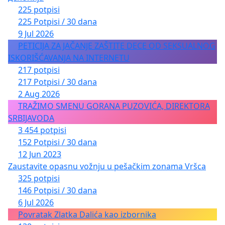
225 potpisi
225 Potpisi / 30 dana
9 Jul 2026
PETICIJA ZA JAČANJE ZAŠTITE DECE OD SEKSUALNOG
ISKORIŠĆAVANJA NA INTERNETU
217 potpisi
217 Potpisi / 30 dana
2 Aug 2026
TRAŽIMO SMENU GORANA PUZOVIĆA, DIREKTORA
SRBIJAVODA
3 454 potpisi
152 Potpisi / 30 dana
12 Jun 2023
Zaustavite opasnu vožnju u pešačkim zonama Vršca
325 potpisi
146 Potpisi / 30 dana
6 Jul 2026
Povratak Zlatka Dalića kao izbornika