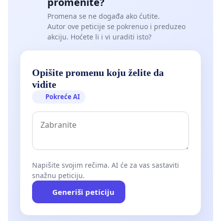
promenite?
Promena se ne događa ako ćutite.
Autor ove peticije se pokrenuo i preduzeo
akciju. Hoćete li i vi uraditi isto?
Opišite promenu koju želite da
vidite
Pokreće AI
Napišite svojim rečima. AI će za vas sastaviti
snažnu peticiju.
Generiši peticiju