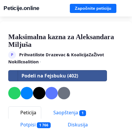
Peticije.online
Započnite peticiju
Maksimalna kazna za Aleksandara
Miljuša
Prihvatiliste Drazevac & KoalicijaZaŽivot
P
Nokillcoalition
·
Podeli na Fejsbuku (402)
Peticija
Saopštenja
1
Potpisi
Diskusija
1 766