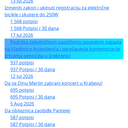
13 Jul 2026
Izmeniti zakon i ukinuti registraciju za električne
bicikle i skutere do 250W
1 568 potpisi
1 568 Potpisi / 30 dana
17 Jul 2026
Podrška zajedničkom saopštenju povodom napada
na Vladimira Arsenijevića i sprečavanja komemoracije
žrtvama genocida u Srebrenici
937 potpisi
937 Potpisi / 30 dana
12 Jul 2026
Da se Dinu Merlin zabrani koncert u Kraljevu!
695 potpisi
695 Potpisi / 30 dana
5 Aug 2026
Da obilaznica zaobiđe Pantelej
587 potpisi
587 Potpisi / 30 dana