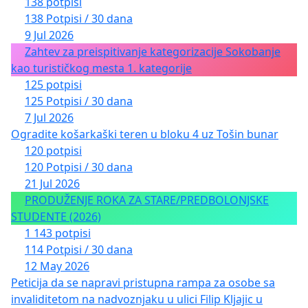
138 potpisi
138 Potpisi / 30 dana
9 Jul 2026
Zahtev za preispitivanje kategorizacije Sokobanje
kao turističkog mesta 1. kategorije
125 potpisi
125 Potpisi / 30 dana
7 Jul 2026
Ogradite košarkaški teren u bloku 4 uz Tošin bunar
120 potpisi
120 Potpisi / 30 dana
21 Jul 2026
PRODUŽENJE ROKA ZA STARE/PREDBOLONJSKE
STUDENTE (2026)
1 143 potpisi
114 Potpisi / 30 dana
12 May 2026
Peticija da se napravi pristupna rampa za osobe sa
invaliditetom na nadvoznjaku u ulici Filip Kljajic u