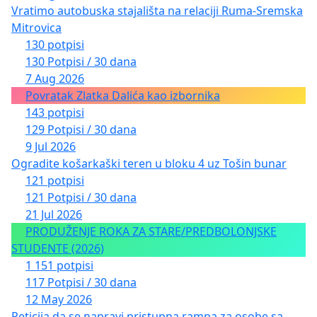
Vratimo autobuska stajališta na relaciji Ruma-Sremska
Mitrovica
130 potpisi
130 Potpisi / 30 dana
7 Aug 2026
Povratak Zlatka Dalića kao izbornika
143 potpisi
129 Potpisi / 30 dana
9 Jul 2026
Ogradite košarkaški teren u bloku 4 uz Tošin bunar
121 potpisi
121 Potpisi / 30 dana
21 Jul 2026
PRODUŽENJE ROKA ZA STARE/PREDBOLONJSKE
STUDENTE (2026)
1 151 potpisi
117 Potpisi / 30 dana
12 May 2026
Peticija da se napravi pristupna rampa za osobe sa