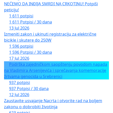
NEĆEMO DA INĐIJA SMRDI NA CRKOTINU! Potpiši
peticiju!
1 611 potpisi
1 611 Potpisi / 30 dana
13 Jul 2026
Izmeniti zakon i ukinuti registraciju za električne
bicikle i skutere do 250W
1 596 potpisi
1 596 Potpisi / 30 dana
17 Jul 2026
Podrška zajedničkom saopštenju povodom napada
na Vladimira Arsenijevića i sprečavanja komemoracije
žrtvama genocida u Srebrenici
937 potpisi
937 Potpisi / 30 dana
12 Jul 2026
Zaustavite usvajanje Nacrta i otvorite rad na boljem
zakonu o dobrobiti životinja
623 potpisi