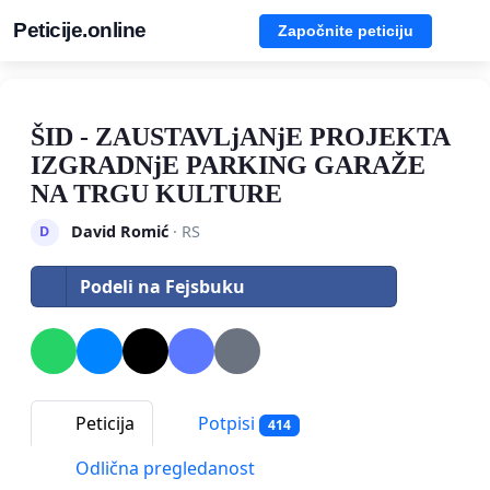
Peticije.online
Započnite peticiju
ŠID - ZAUSTAVLjANjE PROJEKTA
IZGRADNjE PARKING GARAŽE
NA TRGU KULTURE
David Romić
· RS
D
Podeli na Fejsbuku
Peticija
Potpisi
414
Odlična pregledanost