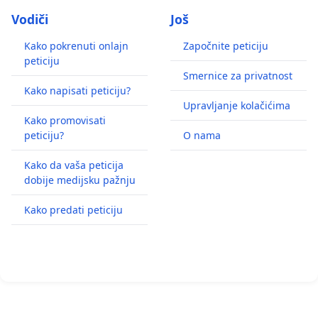
Vodiči
Još
Kako pokrenuti onlajn
Započnite peticiju
peticiju
Smernice za privatnost
Kako napisati peticiju?
Upravljanje kolačićima
Kako promovisati
peticiju?
O nama
Kako da vaša peticija
dobije medijsku pažnju
Kako predati peticiju