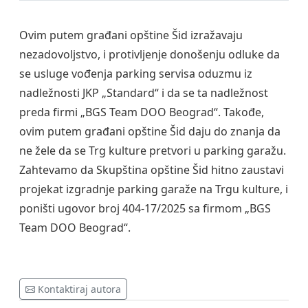
Ovim putem građani opštine Šid izražavaju
nezadovoljstvo, i protivljenje donošenju odluke da
se usluge vođenja parking servisa oduzmu iz
nadležnosti JKP „Standard“ i da se ta nadležnost
preda firmi „BGS Team DOO Beograd“. Takođe,
ovim putem građani opštine Šid daju do znanja da
ne žele da se Trg kulture pretvori u parking garažu.
Zahtevamo da Skupština opštine Šid hitno zaustavi
projekat izgradnje parking garaže na Trgu kulture, i
poništi ugovor broj 404-17/2025 sa firmom „BGS
Team DOO Beograd“.
Kontaktiraj autora