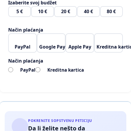
Izaberite svoj budžet
5 €
10 €
20 €
40 €
80 €
Način plaćanja
PayPal
Google Pay
Apple Pay
Kreditna karti
Način plaćanja
PayPal
Kreditna kartica
POKRENITE SOPSTVENU PETICIJU
Da li želite nešto da