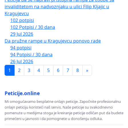
invaliditetom na nadvoznjaku u ulici Filip Kljajic u
Kragujevcu
102 potpisi
102 Potpisi / 30 dana
29 Jul 2026
Da pružne rampe u Kragujevcu ponovo rade
94 potpisi
94 Potpisi / 30 dana
26 Jul 2026
1
2
3
4
5
6
7
8
»
Peticije.online
Mi omogućavamo besplatne onlajn peticije. Započnite profesionalnu
onlajn peticiju koristeći naš servis. Naše peticije su svakodnevno
pomenute u medijima stoga je kreiranje peticije odličan put da budete
primećeni u javnosti i da pomognete u donošenju odluka.