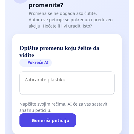
promenite?
Promena se ne događa ako ćutite.
Autor ove peticije se pokrenuo i preduzeo
akciju. Hoćete li i vi uraditi isto?
Opišite promenu koju želite da
vidite
Pokreće AI
Napišite svojim rečima. AI će za vas sastaviti
snažnu peticiju.
Generiši peticiju