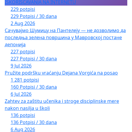
ISKORIŠĆAVANJA NA INTERNETU
229 potpisi
229 Potpisi / 30 dana
2 Aug 2026
Сачувајмо Шумицу на Пантелеју — не дозволимо да
последња зелена површина у Мавровској постане
депонија
227 potpisi
227 Potpisi / 30 dana
9 Jul 2026
Pružite podršku vraćanju Dejana Vorgića na posao
1 281 potpisi
160 Potpisi / 30 dana
6 Jul 2026
Zahtev za zaštitu učenika i stroge disciplinske mere
nakon nasilja u školi
136 potpisi
136 Potpisi / 30 dana
6 Aug 2026