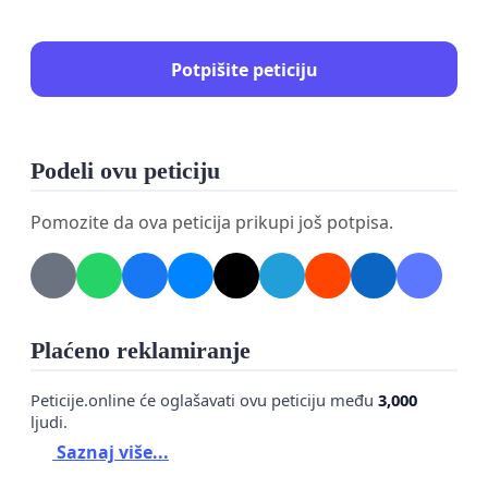
Potpišite peticiju
Podeli ovu peticiju
Pomozite da ova peticija prikupi još potpisa.
Plaćeno reklamiranje
Peticije.online će oglašavati ovu peticiju među
3,000
ljudi.
Saznaj više...