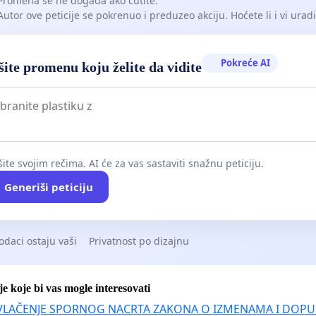
Promena se ne događa ako ćutite.
Autor ove peticije se pokrenuo i preduzeo akciju. Hoćete li i vi uradit
Pokreće AI
ite promenu koju želite da vidite
ite svojim rečima. AI će za vas sastaviti snažnu peticiju.
Generiši peticiju
odaci ostaju vaši
Privatnost po dizajnu
je koje bi vas mogle interesovati
VLAČENJE SPORNOG NACRTA ZAKONA O IZMENAMA I DOPU