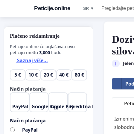
Peticije.online
Pregledajte pet
SR ▼
Plaćeno reklamiranje
Dozi
Peticije.online će oglašavati ovu
silov
peticiju među
3,000
ljudi.
Saznaj više...
Jelen
J
5 €
10 €
20 €
40 €
80 €
Pod
Način plaćanja
Petic
PayPal
Google Pay
Apple Pay
Kreditna kartica
Izmenimo
Način plaćanja
slobodno
PayPal