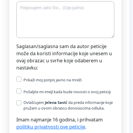
Saglasan/saglasna sam da autor peticije
može da koristi informacije koje unesem u
ovaj obrazac u svrhe koje odaberem u
nastavku:
Prikaži moj potpis javno na mreži
Pošaljite mi imejl kada bude novosti o ovoj peticiji
Ovlašćujem
Jelena Savić
da preda informacije koje
pružam u ovom obrascu donosiocima odluka.
Imam najmanje 16 godina, i prihvatam
politiku privatnosti ove peticije
.