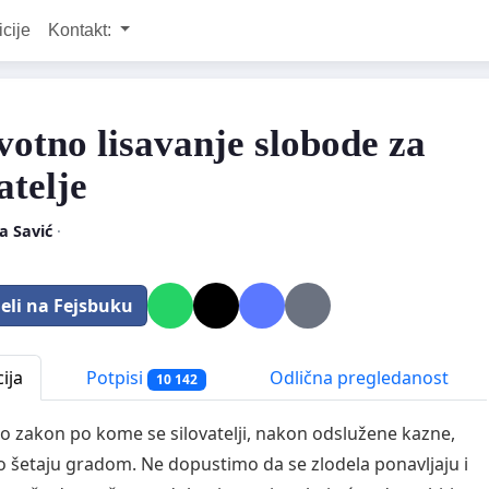
icije
Kontakt:
votno lisavanje slobode za
atelje
a Savić
·
eli na Fejsbuku
ija
Potpisi
Odlična pregledanost
10 142
 zakon po kome se silovatelji, nakon odslužene kazne,
 šetaju gradom. Ne dopustimo da se zlodela ponavljaju i