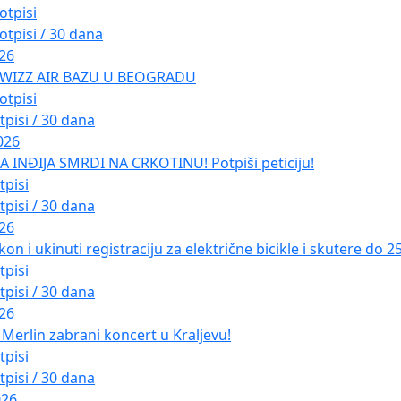
otpisi
otpisi / 30 dana
026
 WIZZ AIR BAZU U BEOGRADU
otpisi
tpisi / 30 dana
026
INĐIJA SMRDI NA CRKOTINU! Potpiši peticiju!
tpisi
tpisi / 30 dana
026
kon i ukinuti registraciju za električne bicikle i skutere do 
tpisi
tpisi / 30 dana
026
Merlin zabrani koncert u Kraljevu!
tpisi
tpisi / 30 dana
026