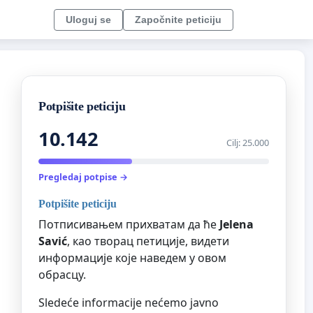
Uloguj se
Započnite peticiju
Potpišite peticiju
10.142
Cilj: 25.000
Pregledaj potpise →
Potpišite peticiju
Потписивањем прихватам да ће
Jelena
Savić
, као творац петиције, видети
информације које наведем у овом
обрасцу.
Sledeće informacije nećemo javno