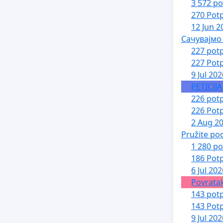
3 572 po
270 Potp
12 Jun 2
Сачувајмо
227 potp
227 Potp
9 Jul 202
PETICIJ
226 potp
226 Potp
2 Aug 2
Pružite po
1 280 po
186 Potp
6 Jul 202
Povratak
143 potp
143 Potp
9 Jul 202