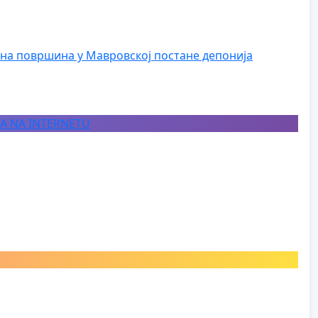
на површина у Мавровској постане депонија
JA NA INTERNETU