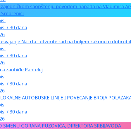
 zajedničkom saopštenju povodom napada na Vladimira Ars
 Srebrenici
isi
isi / 30 dana
026
usvajanje Nacrta i otvorite rad na boljem zakonu o dobrobiti
isi
isi / 30 dana
026
ica zaobiđe Pantelej
isi
isi / 30 dana
026
LOKALNE AUTOBUSKE LINIJE I POVEĆANJE BROJA POLAZAKA
isi
isi / 30 dana
026
O SMENU GORANA PUZOVIĆA, DIREKTORA SRBIJAVODA