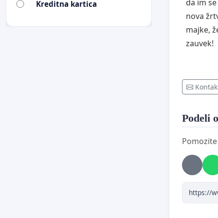
da im se
Kreditna kartica
nova žrt
majke, že
zauvek!
Kontak
Podeli o
Pomozite d