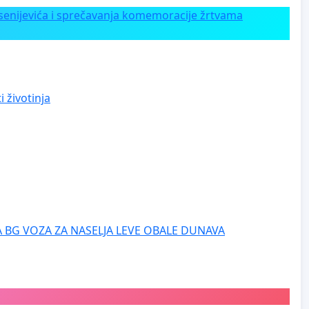
enijevića i sprečavanja komemoracije žrtvama
 životinja
 BG VOZA ZA NASELJA LEVE OBALE DUNAVA