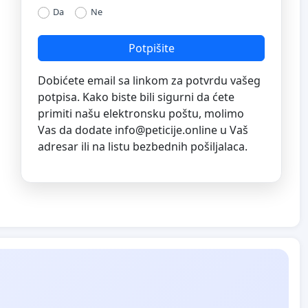
Da
Ne
Potpišite
Dobićete email sa linkom za potvrdu vašeg
potpisa. Kako biste bili sigurni da ćete
primiti našu elektronsku poštu, molimo
Vas da dodate
info@peticije.online
u Vaš
adresar ili na listu bezbednih pošiljalaca.