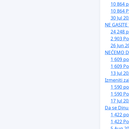
10 864 p
10 864 P
30 Jul 2
NE GASITE
24 248 p
2 903 Po
26 Jun 2
NEĆEMO DA 
1 609 po
1 609 Po
13 Jul 2
Izmeniti za
1 590 po
1 590 Po
17 Jul 2
Da se Dinu 
1 422 po
1 422 Po
5 Aug 2