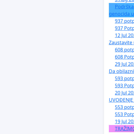
Podrška
genocida u
937 potp
937 Potp
12 Jul 2
Zaustavite 
608 potp
608 Potp
29 Jul 2
Da obilazn
593 potp
593 Potp
20 Jul 2
UVOĐENJE 
553 potp
553 Potp
19 Jul 2
TRAŽIM