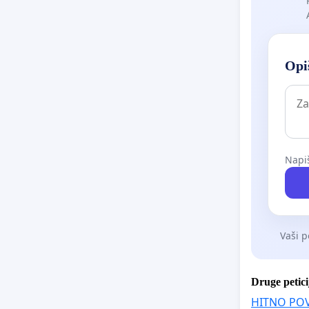
Opiš
Napiš
Vaši p
Druge petici
HITNO PO