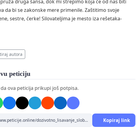
 pruža druga šansa, dok mi strepimo koja će od nas biti
va da bi se zakonske mere primenile. Zaštitimo svoje
ne, sestre, ćerke! Silovateljima je mesto iza rešetaka-
tiraj autora
vu peticiju
a ova peticija prikupi još potpisa.
Kopiraj link