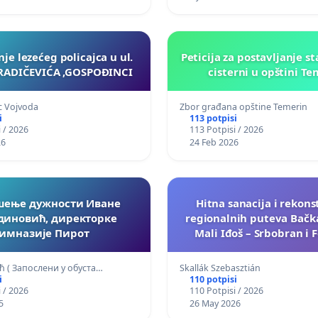
nje lezećeg policajca u ul.
Peticija za postavljanje s
RADIČEVIĆA ,GOSPOĐINCI
cisterni u opštini T
c Vojvoda
Zbor građana opštine Temerin
i
113 potpisi
 / 2026
113 Potpisi / 2026
26
24 Feb 2026
шење дужности Иване
Hitna sanacija i rekons
диновић, директорке
regionalnih puteva Bačka
Гимназије Пирот
Mali Iđoš – Srbobran i F
Vrbas
ћ ( Запослени у обуста…
Skallák Szebasztián
i
110 potpisi
 / 2026
110 Potpisi / 2026
5
26 May 2026