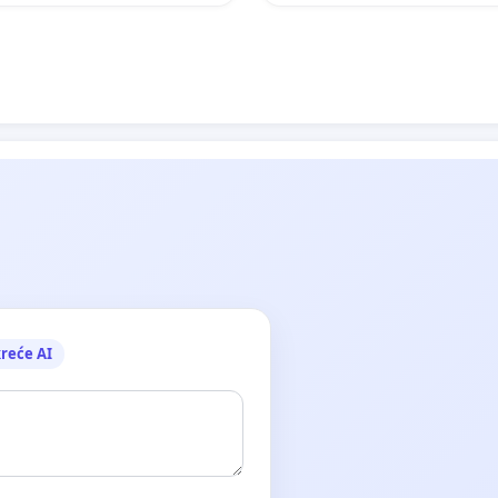
reće AI