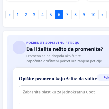
«
1
2
3
4
5
6
7
8
9
10
»
POKRENITE SOPSTVENU PETICIJU
Da li želite nešto da promenite?
Promena se ne događa ako ćutite.
Započnite društveni pokret kreiranjem peticije.
Pok
Opišite promenu koju želite da vidite