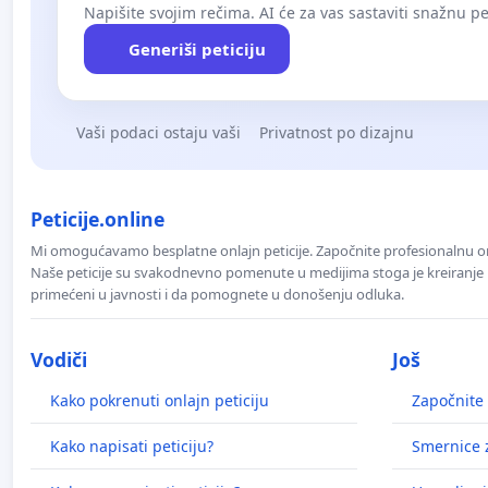
Napišite svojim rečima. AI će za vas sastaviti snažnu pet
Generiši peticiju
Vaši podaci ostaju vaši
Privatnost po dizajnu
Peticije.online
Mi omogućavamo besplatne onlajn peticije. Započnite profesionalnu onla
Naše peticije su svakodnevno pomenute u medijima stoga je kreiranje p
primećeni u javnosti i da pomognete u donošenju odluka.
Vodiči
Još
Kako pokrenuti onlajn peticiju
Započnite 
Kako napisati peticiju?
Smernice z