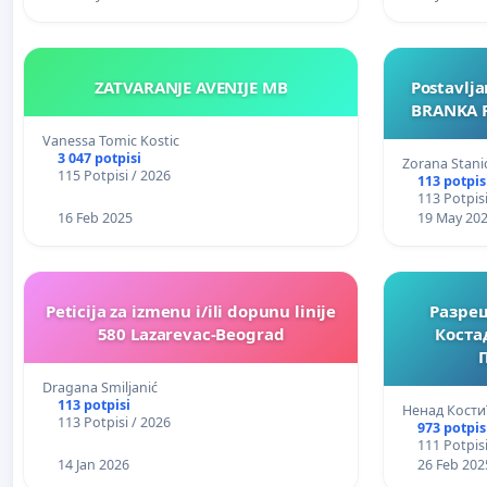
ZATVARANJE AVENIJE MB
Postavlja
BRANKA 
Vanessa Tomic Kostic
3 047 potpisi
Zorana Stani
115 Potpisi / 2026
113 potpis
113 Potpisi
16 Feb 2025
19 May 20
Peticija za izmenu i/ili dopunu linije
Разре
580 Lazarevac-Beograd
Коста
Dragana Smiljanić
113 potpisi
Ненад Кости
113 Potpisi / 2026
973 potpis
111 Potpisi
14 Jan 2026
26 Feb 202