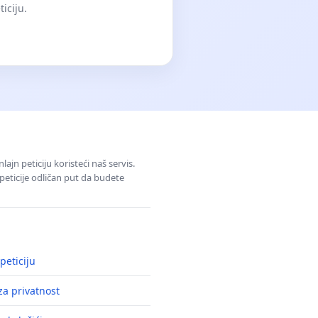
iciju.
jn peticiju koristeći naš servis.
eticije odličan put da budete
peticiju
a privatnost