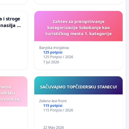
 i stroge
Zahtev za preispitivanje
nasilja u
kategorizacije Sokobanje kao
turističkog mesta 1. kategorije
Banjska inicijativa
125 potpisi
125 Potpisi / 2026
7 Jul 2026
onalno
SAČUVAJMO TOPČIDERSKU STANICU!
podršku
foruma za
Zeleno-levi front
nogorskih
115 potpisi
115 Potpisi / 2026
idarnosti i
 Gore
22 May 2026