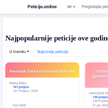
Peticije.online
Pregledajte pet
SR ▼
Najpopularnije peticije ove godin
U trendu
Najnovije peticije
Povratak Zlatka Dalića kao izbornika
ПЕТИЦ
ДИРЕКТО
Matea Balta
141 potpisi
141 Potpisi / 2026
НАРОДНИ ПО
139 potpis
139 Potpisi
9 Jul 2026
21 Jan 202