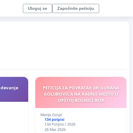
Uloguj se
Započnite peticiju
bdevanje
PETICIJA ZA POVRATAK DR GORANA
GOLUBOVIĆA NA RADNO MESTO U
OPŠTOJ BOLNICI BOR
Marija Zonjić
134 potpisi
134 Potpisi / 2026
26 Mar 2026