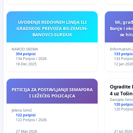
UVOĐENJE REDOVNIH LINIJA ILI
Mi, gra
GRADSKOG PREVOZA BG-ZEMUN-
Banje i ok
BANOVCI-SURDUK
se hi
dostupna
zaštita 
NAROD SREMA
Informativni 
354 potpisi
133 potpis
134 Potpisi / 2026
133 Potpisi
18 Dec 2025
12 Jan 202
Ogradite 
PETICIJA ZA POSTAVLJANJE SEMAFORA
4 uz Toši
I LEŽEĆEG POLICAJCA
Danijela Sim
120 potpis
120 Potpisi
Jelena Simić
122 potpisi
122 Potpisi / 2026
27 May 2026
21 Jul 2026