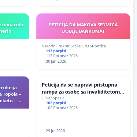
tacionarnih
PETICIJA DA MAKOVA SEDMICA
emerin
DOBIJE BANKOMAT
Narodni Pokret Srbije GrO Subotica
113 potpisi
113 Potpisi / 2026
30 Jan 2026
Peticija da se napravi pristupna
trukcija
rampa za osobe sa invaliditetom
 Topola –
na nadvoznjaku u ulici Filip Kljajic
Oliver Spasic
eketić –
102 potpisi
u Kragujevcu
102 Potpisi / 2026
29 Jul 2026