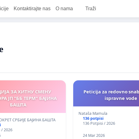
icije
Kontaktirajte nas
O nama
Traži
e
ИЈА ЗА ХИТНУ СМЕНУ
Peticija za redovno sna
РА ЈП "ББ ТЕРМ" БАЈИНА
ispravne vode
БАШТА
Nataša Mamula
136 potpisi
КРЕТ СРБИЈЕ БАЈИНА БАШТА
136 Potpisi / 2026
i
 / 2026
6
24 Mar 2026