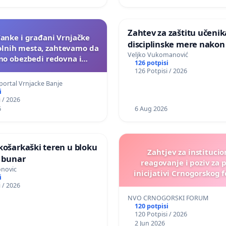
Zahtev za zaštitu učenika
đanke i građani Vrnjačke
disciplinske mere nakon 
olnih mesta, zahtevamo da
školi
Veljko Vukomanović
tno obezbedi redovna i
126 potpisi
 ginekološka zdravstvena
126 Potpisi / 2026
u Domu zdravlja Vrnjačka
portal Vrnjacke Banje
Banja.
i
 / 2026
6
6 Aug 2026
košarkaški teren u bloku
Zahtjev za instituci
n bunar
reagovanje i poziv za 
onovic
inicijativi Crnogorskog 
i
zaštitu dostojanstva cr
 / 2026
žena, postizanju ženske sol
NVO CRNOGORSKI FORUM
odbranu ugleda Crne
120 potpisi
120 Potpisi / 2026
2 Jun 2026