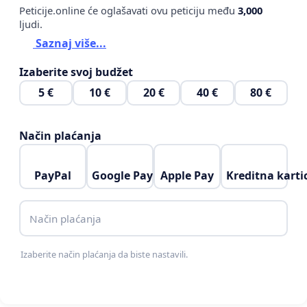
Peticije.online će oglašavati ovu peticiju među
3,000
ljudi.
Saznaj više...
Izaberite svoj budžet
5 €
10 €
20 €
40 €
80 €
Način plaćanja
PayPal
Google Pay
Apple Pay
Kreditna karti
Način plaćanja
Izaberite način plaćanja da biste nastavili.