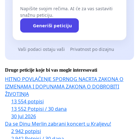
Napišite svojim rečima. AI će za vas sastaviti
snažnu peticiju.
Generiši peticiju
Vaši podaci ostaju vaši
Privatnost po dizajnu
Druge peticije koje bi vas mogle interesovati
HITNO POVLAČENJE SPORNOG NACRTA ZAKONA O
IZMENAMA I DOPUNAMA ZAKONA O DOBROBITI
ŽIVOTINJA
13 554 potpisi
13 552 Potpisi / 30 dana
30 Jul 2026
Da se Dinu Merlin zabrani koncert u Kraljevu!
2 942 potpisi
2 942 Potpisi / 30 dana