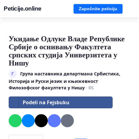
Peticije.online
Započnite peticiju
Укидање Одлуке Владе Републике
Србије о оснивању Факултета
српских студија Универзитета у
Нишу
Група наставника департмана Србистика,
Г
Историја и Руски језик и књижевност
Филозофског факултета у Нишу
· RS
Podeli na Fejsbuku