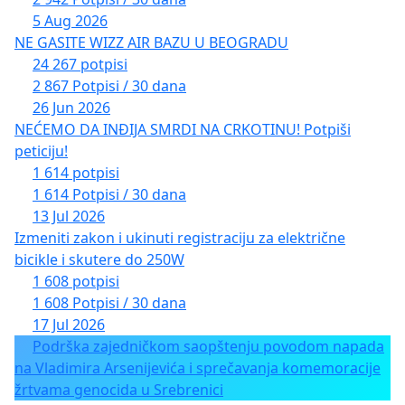
5 Aug 2026
NE GASITE WIZZ AIR BAZU U BEOGRADU
24 267 potpisi
2 867 Potpisi / 30 dana
26 Jun 2026
NEĆEMO DA INĐIJA SMRDI NA CRKOTINU! Potpiši
peticiju!
1 614 potpisi
1 614 Potpisi / 30 dana
13 Jul 2026
Izmeniti zakon i ukinuti registraciju za električne
bicikle i skutere do 250W
1 608 potpisi
1 608 Potpisi / 30 dana
17 Jul 2026
Podrška zajedničkom saopštenju povodom napada
na Vladimira Arsenijevića i sprečavanja komemoracije
žrtvama genocida u Srebrenici