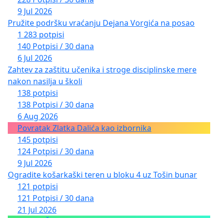
9 Jul 2026
Pružite podršku vraćanju Dejana Vorgića na posao
1 283 potpisi
140 Potpisi / 30 dana
6 Jul 2026
Zahtev za zaštitu učenika i stroge disciplinske mere
nakon nasilja u školi
138 potpisi
138 Potpisi / 30 dana
6 Aug 2026
Povratak Zlatka Dalića kao izbornika
145 potpisi
124 Potpisi / 30 dana
9 Jul 2026
Ogradite košarkaški teren u bloku 4 uz Tošin bunar
121 potpisi
121 Potpisi / 30 dana
21 Jul 2026