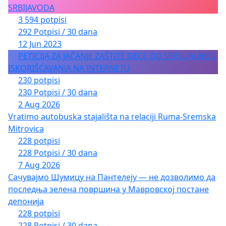
SRBIJAVODA
3 594 potpisi
292 Potpisi / 30 dana
12 Jun 2023
PETICIJA ZA JAČANJE ZAŠTITE DECE OD SEKSUALNOG
ISKORIŠĆAVANJA NA INTERNETU
230 potpisi
230 Potpisi / 30 dana
2 Aug 2026
Vratimo autobuska stajališta na relaciji Ruma-Sremska
Mitrovica
228 potpisi
228 Potpisi / 30 dana
7 Aug 2026
Сачувајмо Шумицу на Пантелеју — не дозволимо да
последња зелена површина у Мавровској постане
депонија
228 potpisi
228 Potpisi / 30 dana