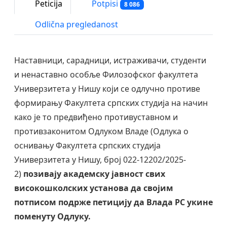
Peticija
Potpisi
8 086
Odlična pregledanost
Наставници, сарадници, истраживачи, студенти
и ненаставно особље Филозофског факултета
Универзитета у Нишу који се одлучно противе
формирању Факултета српских студија на начин
како је то предвиђено противуставном и
противзаконитом Одлуком Владе (Одлука о
оснивању Факултета српских студија
Универзитета у Нишу, број 022-12202/2025-
2)
позивају академску јавност свих
високошколских установа да својим
потписом подрже петицију да Влада РС укине
поменуту Одлуку.