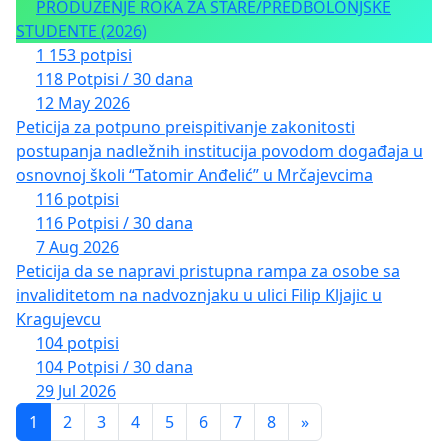
PRODUŽENJE ROKA ZA STARE/PREDBOLONJSKE
STUDENTE (2026)
1 153 potpisi
118 Potpisi / 30 dana
12 May 2026
Peticija za potpuno preispitivanje zakonitosti
postupanja nadležnih institucija povodom događaja u
osnovnoj školi “Tatomir Anđelić” u Mrčajevcima
116 potpisi
116 Potpisi / 30 dana
7 Aug 2026
Peticija da se napravi pristupna rampa za osobe sa
invaliditetom na nadvoznjaku u ulici Filip Kljajic u
Kragujevcu
104 potpisi
104 Potpisi / 30 dana
29 Jul 2026
1
2
3
4
5
6
7
8
»