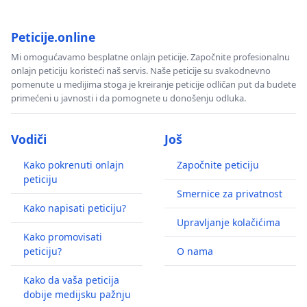
Peticije.online
Mi omogućavamo besplatne onlajn peticije. Započnite profesionalnu
onlajn peticiju koristeći naš servis. Naše peticije su svakodnevno
pomenute u medijima stoga je kreiranje peticije odličan put da budete
primećeni u javnosti i da pomognete u donošenju odluka.
Vodiči
Još
Kako pokrenuti onlajn
Započnite peticiju
peticiju
Smernice za privatnost
Kako napisati peticiju?
Upravljanje kolačićima
Kako promovisati
peticiju?
O nama
Kako da vaša peticija
dobije medijsku pažnju