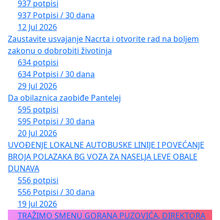
937 potpisi
937 Potpisi / 30 dana
12 Jul 2026
Zaustavite usvajanje Nacrta i otvorite rad na boljem
zakonu o dobrobiti životinja
634 potpisi
634 Potpisi / 30 dana
29 Jul 2026
Da obilaznica zaobiđe Pantelej
595 potpisi
595 Potpisi / 30 dana
20 Jul 2026
UVOĐENJE LOKALNE AUTOBUSKE LINIJE I POVEĆANJE
BROJA POLAZAKA BG VOZA ZA NASELJA LEVE OBALE
DUNAVA
556 potpisi
556 Potpisi / 30 dana
19 Jul 2026
TRAŽIMO SMENU GORANA PUZOVIĆA, DIREKTORA