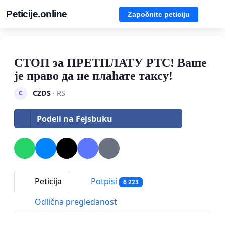
Peticije.online
Započnite peticiju
СТОП за ПРЕТПЛАТУ РТС! Ваше
је право да не плаћате таксу!
CZDS
· RS
C
Podeli na Fejsbuku
Peticija
Potpisi
6 223
Odlična pregledanost