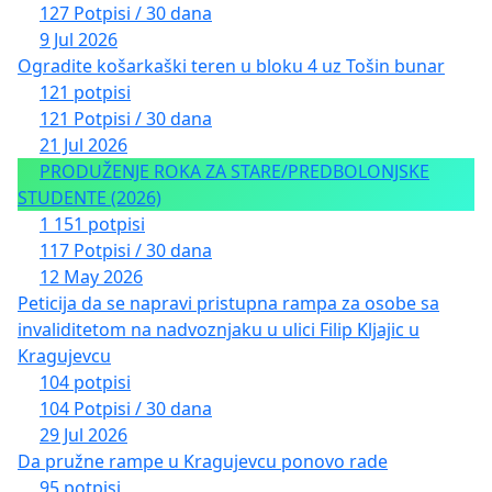
127 Potpisi / 30 dana
9 Jul 2026
Ogradite košarkaški teren u bloku 4 uz Tošin bunar
121 potpisi
121 Potpisi / 30 dana
21 Jul 2026
PRODUŽENJE ROKA ZA STARE/PREDBOLONJSKE
STUDENTE (2026)
1 151 potpisi
117 Potpisi / 30 dana
12 May 2026
Peticija da se napravi pristupna rampa za osobe sa
invaliditetom na nadvoznjaku u ulici Filip Kljajic u
Kragujevcu
104 potpisi
104 Potpisi / 30 dana
29 Jul 2026
Da pružne rampe u Kragujevcu ponovo rade
95 potpisi