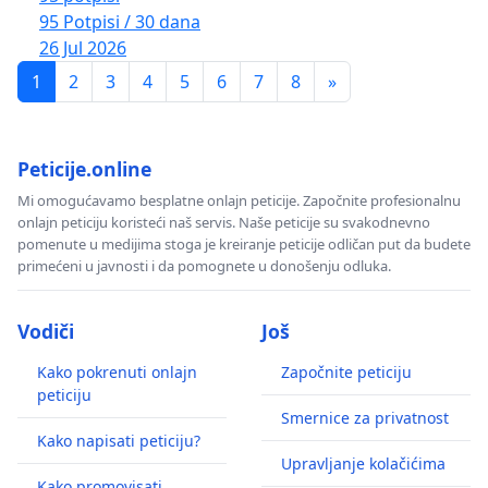
95 Potpisi / 30 dana
26 Jul 2026
1
2
3
4
5
6
7
8
»
Peticije.online
Mi omogućavamo besplatne onlajn peticije. Započnite profesionalnu
onlajn peticiju koristeći naš servis. Naše peticije su svakodnevno
pomenute u medijima stoga je kreiranje peticije odličan put da budete
primećeni u javnosti i da pomognete u donošenju odluka.
Vodiči
Još
Kako pokrenuti onlajn
Započnite peticiju
peticiju
Smernice za privatnost
Kako napisati peticiju?
Upravljanje kolačićima
Kako promovisati