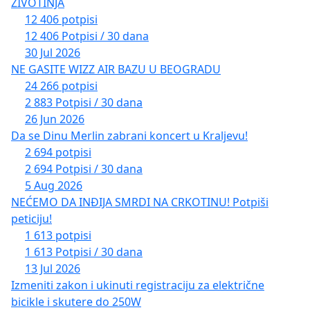
ŽIVOTINJA
12 406 potpisi
12 406 Potpisi / 30 dana
30 Jul 2026
NE GASITE WIZZ AIR BAZU U BEOGRADU
24 266 potpisi
2 883 Potpisi / 30 dana
26 Jun 2026
Da se Dinu Merlin zabrani koncert u Kraljevu!
2 694 potpisi
2 694 Potpisi / 30 dana
5 Aug 2026
NEĆEMO DA INĐIJA SMRDI NA CRKOTINU! Potpiši
peticiju!
1 613 potpisi
1 613 Potpisi / 30 dana
13 Jul 2026
Izmeniti zakon i ukinuti registraciju za električne
bicikle i skutere do 250W