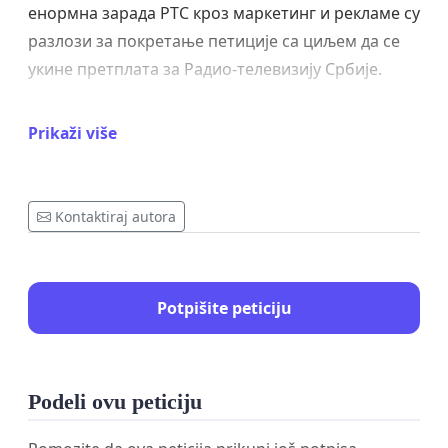
енормна зарада РТС кроз маркетинг и рекламе су
разлози за покретање петиције са циљем да се
укине претплата за Радио-телевизију Србије.
Уколико РТС, као Јавни сервис свих грађана,
Prikaži više
сматра да има право да буде Приватан сервис у
служби интересних група и средство за
богаћење појединаца, сходно томе Ваше је
Kontaktiraj autora
право да не плаћате таксу!
С обзиром на све наведено, позивамо грађане да
подрже петицију “СТОП за ПРЕТПЛАТУ РТС!“
Potpišite peticiju
Podeli ovu peticiju