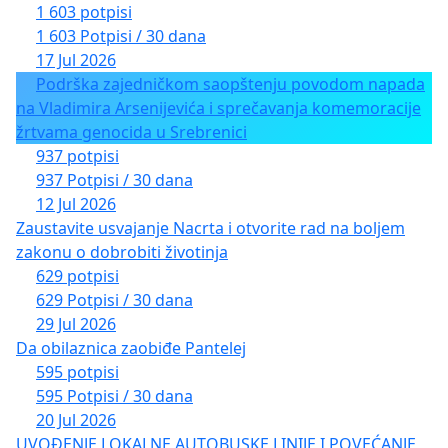
1 603 potpisi
1 603 Potpisi / 30 dana
17 Jul 2026
Podrška zajedničkom saopštenju povodom napada
na Vladimira Arsenijevića i sprečavanja komemoracije
žrtvama genocida u Srebrenici
937 potpisi
937 Potpisi / 30 dana
12 Jul 2026
Zaustavite usvajanje Nacrta i otvorite rad na boljem
zakonu o dobrobiti životinja
629 potpisi
629 Potpisi / 30 dana
29 Jul 2026
Da obilaznica zaobiđe Pantelej
595 potpisi
595 Potpisi / 30 dana
20 Jul 2026
UVOĐENJE LOKALNE AUTOBUSKE LINIJE I POVEĆANJE