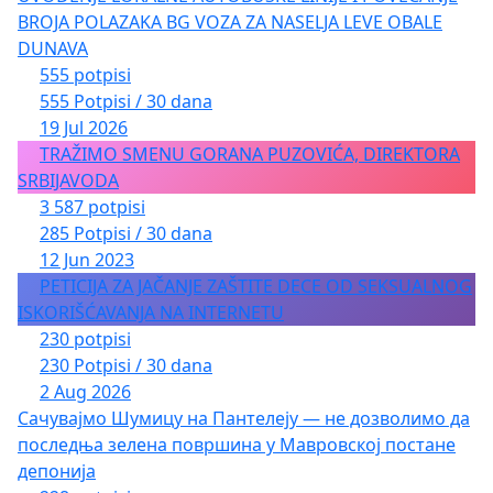
BROJA POLAZAKA BG VOZA ZA NASELJA LEVE OBALE
DUNAVA
555 potpisi
555 Potpisi / 30 dana
19 Jul 2026
TRAŽIMO SMENU GORANA PUZOVIĆA, DIREKTORA
SRBIJAVODA
3 587 potpisi
285 Potpisi / 30 dana
12 Jun 2023
PETICIJA ZA JAČANJE ZAŠTITE DECE OD SEKSUALNOG
ISKORIŠĆAVANJA NA INTERNETU
230 potpisi
230 Potpisi / 30 dana
2 Aug 2026
Сачувајмо Шумицу на Пантелеју — не дозволимо да
последња зелена површина у Мавровској постане
депонија