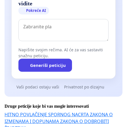
vidite
Pokreće AI
Napišite svojim rečima. AI će za vas sastaviti
snažnu peticiju.
Generiši peticiju
Vaši podaci ostaju vaši
Privatnost po dizajnu
Druge peticije koje bi vas mogle interesovati
HITNO POVLAČENJE SPORNOG NACRTA ZAKONA O
IZMENAMA I DOPUNAMA ZAKONA O DOBROBITI