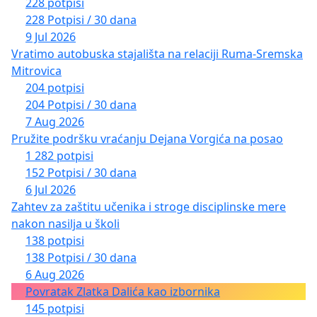
228 potpisi
228 Potpisi / 30 dana
9 Jul 2026
Vratimo autobuska stajališta na relaciji Ruma-Sremska
Mitrovica
204 potpisi
204 Potpisi / 30 dana
7 Aug 2026
Pružite podršku vraćanju Dejana Vorgića na posao
1 282 potpisi
152 Potpisi / 30 dana
6 Jul 2026
Zahtev za zaštitu učenika i stroge disciplinske mere
nakon nasilja u školi
138 potpisi
138 Potpisi / 30 dana
6 Aug 2026
Povratak Zlatka Dalića kao izbornika
145 potpisi