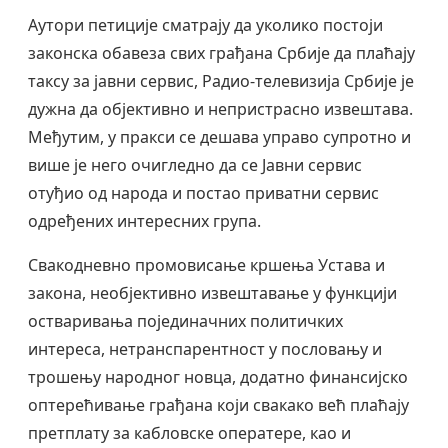
Аутори петиције сматрају да уколико постоји
законска обавеза свих грађана Србије да плаћају
таксу за јавни сервис, Радио-телевизија Србије је
дужна да објективно и непристрасно извештава.
Међутим, у пракси се дешава управо супротно и
више је него очигледно да се Јавни сервис
отуђио од народа и постао приватни сервис
одређених интересних група.
Свакодневно промовисање кршења Устава и
закона, необјективно извештавање у функцији
остваривања појединачних политичких
интереса, нетранспарентност у пословању и
трошењу народног новца, додатно финансијско
оптерећивање грађана који свакако већ плаћају
претплату за кабловске оператере, као и