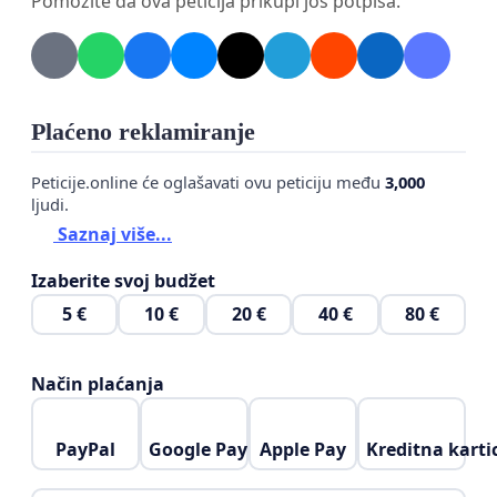
Pomozite da ova peticija prikupi još potpisa.
Plaćeno reklamiranje
Peticije.online će oglašavati ovu peticiju među
3,000
ljudi.
Saznaj više...
Izaberite svoj budžet
5 €
10 €
20 €
40 €
80 €
Način plaćanja
PayPal
Google Pay
Apple Pay
Kreditna karti