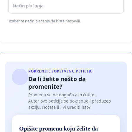
Način plaćanja
Izaberite način plaćanja da biste nastavili.
POKRENITE SOPSTVENU PETICIJU
Da li želite nešto da
promenite?
Promena se ne događa ako ćutite.
Autor ove peticije se pokrenuo i preduzeo
akciju. Hoćete li i vi uraditi isto?
Opišite promenu koju želite da