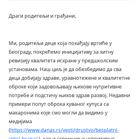
Драги родитељи и грађани,
Mи, родитељи деце која похађају вртиће у
Београду, покрећемо иницијативу за хитну
ревизију квалитета исхране у предшколским
установама. Наш циљ је да обезбедимо да сва
деца добијају здраве, уравнотежене и квалитетне
оброке који задовољавају њихове нутритивне
потребе и подстичу њихов здрав развој. Недавни
примери попут оброка куваног купуса са
макаронима које смо могли да видимо у
медијима
(
https://www.danas.rs/vesti/drustvo/besplatni-
vrtici-hrana/
), као и скромних и нутритивно