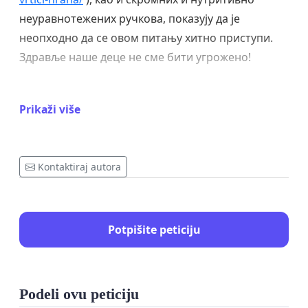
неуравнотежених ручкова, показују да је
неопходно да се овом питању хитно приступи.
Здравље наше деце не сме бити угрожено!
Prikaži više
Захтевамо:
Транспарентност у набавци и
контроли намирница. Редовне спољне контроле
квалитета оброка. Усклађеност са Правилником
Kontaktiraj autora
о исхрани деце у предшколским установама.
Сарадњу са стручњацима за дечју исхрану.
Potpišite peticiju
Ваш глас
је важан
!
Потписивањем ове
петиције, тражимо од Министарства просвете и
Podeli ovu peticiju
других надлежних институција да преиспитају и