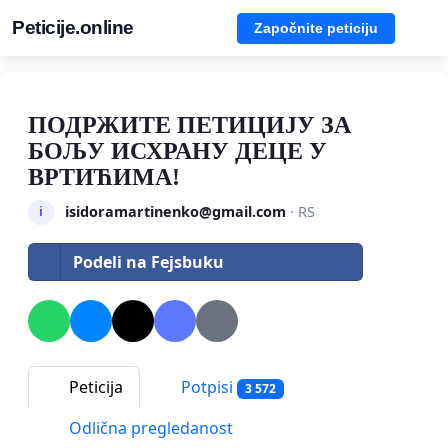
Peticije.online
Započnite peticiju
ПОДРЖИТЕ ПЕТИЦИЈУ ЗА
БОЉУ ИСХРАНУ ДЕЦЕ У
ВРТИЋИМА!
isidoramartinenko@gmail.com
· RS
i
Podeli na Fejsbuku
Peticija
Potpisi
3 572
Odlična pregledanost