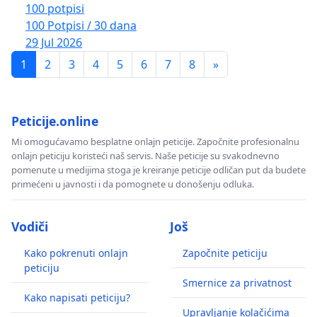
100 potpisi
100 Potpisi / 30 dana
29 Jul 2026
1
2
3
4
5
6
7
8
»
Peticije.online
Mi omogućavamo besplatne onlajn peticije. Započnite profesionalnu
onlajn peticiju koristeći naš servis. Naše peticije su svakodnevno
pomenute u medijima stoga je kreiranje peticije odličan put da budete
primećeni u javnosti i da pomognete u donošenju odluka.
Vodiči
Još
Kako pokrenuti onlajn
Započnite peticiju
peticiju
Smernice za privatnost
Kako napisati peticiju?
Upravljanje kolačićima