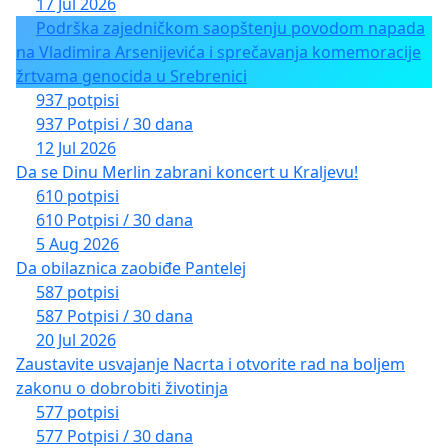
САОБРАЋАЈ, АЛИ И СВИМА КОЈИ СУ НАДЛЕЖНИ ЗА
17 Jul 2026
Podrška zajedničkom saopštenju povodom napada
РЕШАВАЊЕ ОВОГ ПИТАЊА – ДОПРИНЕСЕ
na Vladimira Arsenijevića i sprečavanja komemoracije
ИЗГРАДЊИ – 1 „СТАЗЕ“ ЗА СТОТИНЕ БЕЗБРИЖНИХ
žrtvama genocida u Srebrenici
ГЕНЕРАЦИЈА.
937 potpisi
937 Potpisi / 30 dana
МЕШТАНИ/КЕ ОВОГ СЕЛА СУ ЗА ТОЛИКО
12 Jul 2026
ДЕЦЕНИЈА УНАЗАД ЗАВРЕДИЛИ ДА ЖИВЕ
Da se Dinu Merlin zabrani koncert u Kraljevu!
БЕЗБЕДНО! ЖИВОТ НЕМА АЛТЕРНАТИВУ!
610 potpisi
ПОТПИШИТЕ!!!
610 Potpisi / 30 dana
5 Aug 2026
ГРУПА ГРАЂАНА „И ЈА ВОЛИМ ВЛАШКУ“, ВЛАШКА,
Da obilaznica zaobiđe Pantelej
МЛАДЕНОВАЦ
587 potpisi
587 Potpisi / 30 dana
АСОЦИЈАЦИЈА ПРАВНИКА АЕПА, БЕОГРАД
20 Jul 2026
Zaustavite usvajanje Nacrta i otvorite rad na boljem
zakonu o dobrobiti životinja
577 potpisi
577 Potpisi / 30 dana