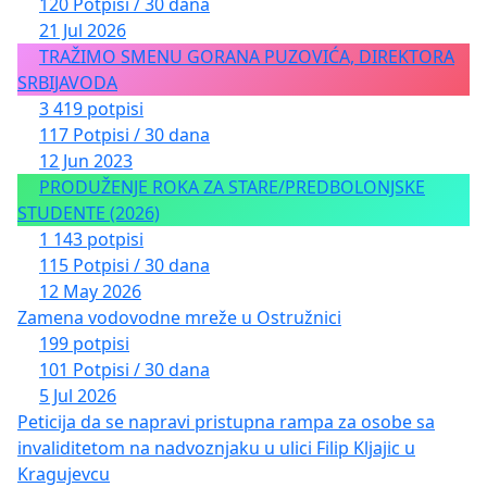
120 Potpisi / 30 dana
21 Jul 2026
TRAŽIMO SMENU GORANA PUZOVIĆA, DIREKTORA
SRBIJAVODA
3 419 potpisi
117 Potpisi / 30 dana
12 Jun 2023
PRODUŽENJE ROKA ZA STARE/PREDBOLONJSKE
STUDENTE (2026)
1 143 potpisi
115 Potpisi / 30 dana
12 May 2026
Zamena vodovodne mreže u Ostružnici
199 potpisi
101 Potpisi / 30 dana
5 Jul 2026
Peticija da se napravi pristupna rampa za osobe sa
invaliditetom na nadvoznjaku u ulici Filip Kljajic u
Kragujevcu