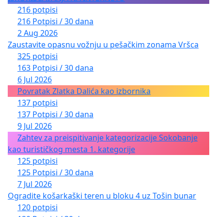
216 potpisi
216 Potpisi / 30 dana
2 Aug 2026
Zaustavite opasnu vožnju u pešačkim zonama Vršca
325 potpisi
163 Potpisi / 30 dana
6 Jul 2026
Povratak Zlatka Dalića kao izbornika
137 potpisi
137 Potpisi / 30 dana
9 Jul 2026
Zahtev za preispitivanje kategorizacije Sokobanje
kao turističkog mesta 1. kategorije
125 potpisi
125 Potpisi / 30 dana
7 Jul 2026
Ogradite košarkaški teren u bloku 4 uz Tošin bunar
120 potpisi