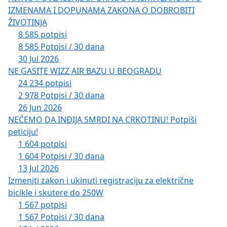
ВАША ДЕЦА БЕЗБЕДНО ОДЛАЗЕ ДО ШКОЛЕ;
IZMENAMA I DOPUNAMA ZAKONA O DOBROBITI
ВАШИ РОДИТЕЉИ БЕЗБРИЖНО ОДЛАЗЕ ДО
ŽIVOTINJA
АМБУЛАНТЕ ИЛИ ДО УДАЉЕНИХ ПРИЈАТЕЉА;
8 585 potpisi
ВИ СВАКОДНЕВНО ПЕШАЧИТЕ ДО ОБЛИЖЊЕ
8 585 Potpisi / 30 dana
АУТОБУСКЕ СТАНИЦЕ, БЕЗ СТРЕСА ДА ЛИ ЋЕ
30 Jul 2026
ВАС „ОЧЕШАТИ“ АУТО ИСПРЕД ИЛИ ИЗА ВАС;
NE GASITE WIZZ AIR BAZU U BEOGRADU
СЕ РИЗИК ОД НАСТАНКА ЛАКИХ И/ИЛИ
24 234 potpisi
ТЕШКИХ ТЕЛЕСНИХ ПОВРЕДА ИЛИ СМРТНОГ
2 978 Potpisi / 30 dana
ИСХОДА СВЕДЕ НА МИНИМУМ;
26 Jun 2026
ОВА ДЕОНИЦА ПУТА ПОСТАНЕ БЕЗБЕДНА;
NEĆEMO DA INĐIJA SMRDI NA CRKOTINU! Potpiši
КОНАЧНО ИМАТЕ ТРОТОАР КОЈИ СВАКО
peticiju!
НАСЕЉЕНО МЕСТО ТРЕБА ДА ИМА!!!
1 604 potpisi
1 604 Potpisi / 30 dana
МОЛИ СЕ ОПШТИНА МЛАДЕНОВАЦ ДА
13 Jul 2026
ОПРЕДЕЛИ СРЕДСТВА ИЗ ЛОКАЛНОГ БУЏЕТА ЗА
Izmeniti zakon i ukinuti registraciju za električne
ИЗГРАДЊУ ТРОТОАРА, КАО И ДА СА ДИРЕКЦИЈОМ
bicikle i skutere do 250W
ЗА ИЗГРАДЊУ И ГРАЂЕВИНСКО ЗЕМЉИШТЕ
1 567 potpisi
БЕОГРАДА ЈП, КАО И СЕКРЕТАРИЈАТОМ ЗА
1 567 Potpisi / 30 dana