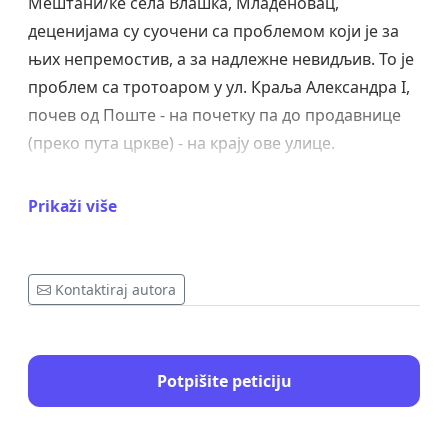
Мештани/ке села Влашка, Младеновац,
деценијама су суочени са проблемом који је за
њих непремостив, а за надлежне невидљив. То је
проблем са тротоаром у ул. Краља Александра I,
почев од Поште - на почетку па до продавнице
(преко пута цркве) - на крају ове улице.
Не знамо да ли је питање изградње тротоара
Prikaži više
икада изнето на дневни ред надлежних, али
знамо да је његово постојање неопходно.
Поменута улица је
ПОТПУНО НЕБЕЗБЕДНА
за
Kontaktiraj autora
пешаке, као учеснике у саобраћају. Посебно је
проблематично што деца школског узраста
користе тај пут при свакодневном одласку у
Potpišite peticiju
школу или до игралишта, у склопу школе (за
време распуста.) Ова школа броји око 150