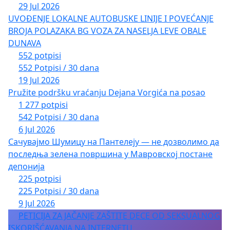
29 Jul 2026
UVOĐENJE LOKALNE AUTOBUSKE LINIJE I POVEĆANJE
BROJA POLAZAKA BG VOZA ZA NASELJA LEVE OBALE
DUNAVA
552 potpisi
552 Potpisi / 30 dana
19 Jul 2026
Pružite podršku vraćanju Dejana Vorgića na posao
1 277 potpisi
542 Potpisi / 30 dana
6 Jul 2026
Сачувајмо Шумицу на Пантелеју — не дозволимо да
последња зелена површина у Мавровској постане
депонија
225 potpisi
225 Potpisi / 30 dana
9 Jul 2026
PETICIJA ZA JAČANJE ZAŠTITE DECE OD SEKSUALNOG
ISKORIŠĆAVANJA NA INTERNETU