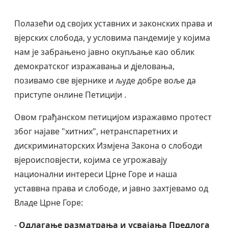
Полазећи од својих уставних и законских права и
вјерских слобода, у условима пандемије у којима
нам је забрањено јавно окупљање као облик
демократског изражавања и дјеловања,
позивамо све вјернике и људе добре воље да
приступе онлине Петицији .
Овом грађанском петицијом изражавмо протест
због најаве "хитних", нетранспаретних и
дискриминаторских Измјена Закона о слободи
вјероисповјести, којима се угрожавају
национални интереси Црне Горе и наша
уставвна права и слободе, и јавно захтјевамо од
Владе Црне Горе:
-
Одлагање разматрања и усвајања Предлога