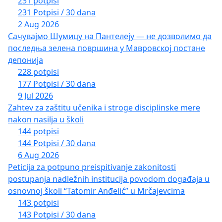
231 potpisi
231 Potpisi / 30 dana
2 Aug 2026
Сачувајмо Шумицу на Пантелеју — не дозволимо да
последња зелена површина у Мавровској постане
депонија
228 potpisi
177 Potpisi / 30 dana
9 Jul 2026
Zahtev za zaštitu učenika i stroge disciplinske mere
nakon nasilja u školi
144 potpisi
144 Potpisi / 30 dana
6 Aug 2026
Peticija za potpuno preispitivanje zakonitosti
postupanja nadležnih institucija povodom događaja u
osnovnoj školi “Tatomir Anđelić” u Mrčajevcima
143 potpisi
143 Potpisi / 30 dana