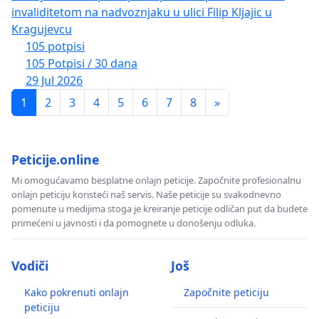
invaliditetom na nadvoznjaku u ulici Filip Kljajic u
Kragujevcu
105 potpisi
105 Potpisi / 30 dana
29 Jul 2026
1
2
3
4
5
6
7
8
»
Peticije.online
Mi omogućavamo besplatne onlajn peticije. Započnite profesionalnu
onlajn peticiju koristeći naš servis. Naše peticije su svakodnevno
pomenute u medijima stoga je kreiranje peticije odličan put da budete
primećeni u javnosti i da pomognete u donošenju odluka.
Vodiči
Još
Kako pokrenuti onlajn
Započnite peticiju
peticiju