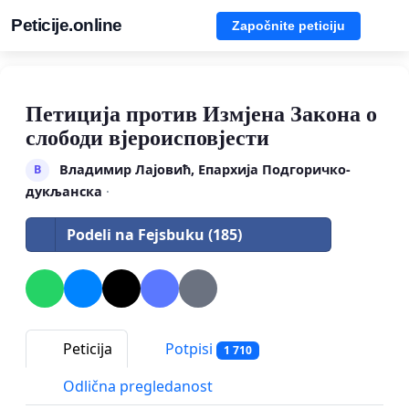
Peticije.online
Započnite peticiju
Петиција против Измјена Закона о
слободи вјероисповјести
Владимир Лајовић, Епархија Подгоричко-
В
дукљанска
·
Podeli na Fejsbuku (185)
Peticija
Potpisi
1 710
Odlična pregledanost