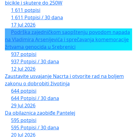
bicikle i skutere do 250W
1 611 potpisi
1 611 Potpisi / 30 dana
17 Jul 2026
Podrška zajedničkom saopštenju povodom napada
na Vladimira Arsenijevića i sprečavanja komemoracije
žrtvama genocida u Srebrenici
937 potpisi
937 Potpisi / 30 dana
12 Jul 2026
Zaustavite usvajanje Nacrta i otvorite rad na boljem
zakonu o dobrobiti životinja
644 potpisi
644 Potpisi / 30 dana
29 Jul 2026
Da obilaznica zaobiđe Pantelej
595 potpisi
595 Potpisi / 30 dana
20 Jul 2026