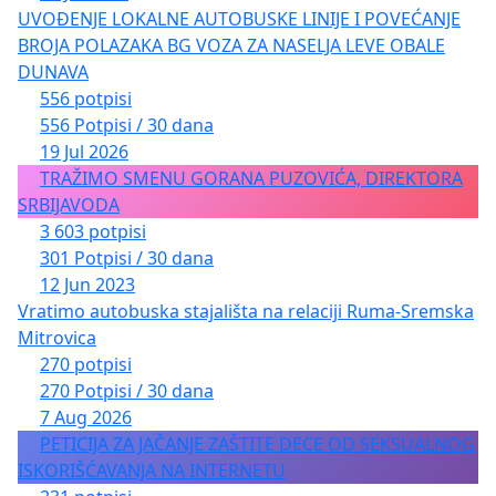
UVOĐENJE LOKALNE AUTOBUSKE LINIJE I POVEĆANJE
BROJA POLAZAKA BG VOZA ZA NASELJA LEVE OBALE
DUNAVA
556 potpisi
556 Potpisi / 30 dana
19 Jul 2026
TRAŽIMO SMENU GORANA PUZOVIĆA, DIREKTORA
SRBIJAVODA
3 603 potpisi
301 Potpisi / 30 dana
12 Jun 2023
Vratimo autobuska stajališta na relaciji Ruma-Sremska
Mitrovica
270 potpisi
270 Potpisi / 30 dana
7 Aug 2026
PETICIJA ZA JAČANJE ZAŠTITE DECE OD SEKSUALNOG
ISKORIŠĆAVANJA NA INTERNETU