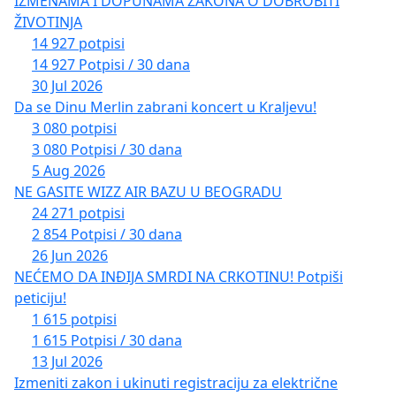
IZMENAMA I DOPUNAMA ZAKONA O DOBROBITI
власништва на имовини коју су наши заједнички
ŽIVOTINJA
преци градили.
14 927 potpisi
14 927 Potpisi / 30 dana
Да је вјечна Црна Гора!
30 Jul 2026
Da se Dinu Merlin zabrani koncert u Kraljevu!
3 080 potpisi
3 080 Potpisi / 30 dana
5 Aug 2026
NE GASITE WIZZ AIR BAZU U BEOGRADU
24 271 potpisi
2 854 Potpisi / 30 dana
26 Jun 2026
NEĆEMO DA INĐIJA SMRDI NA CRKOTINU! Potpiši
peticiju!
1 615 potpisi
1 615 Potpisi / 30 dana
13 Jul 2026
Izmeniti zakon i ukinuti registraciju za električne