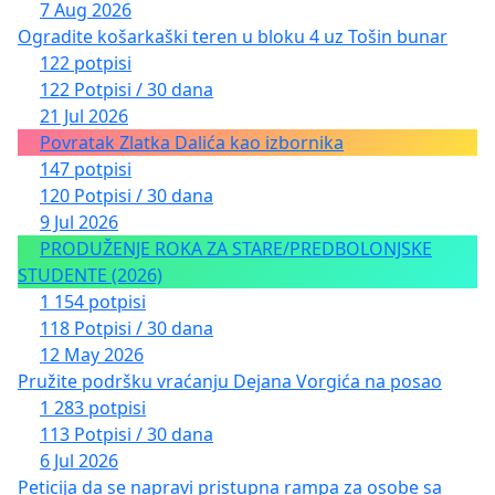
7 Aug 2026
Ogradite košarkaški teren u bloku 4 uz Tošin bunar
122 potpisi
122 Potpisi / 30 dana
21 Jul 2026
Povratak Zlatka Dalića kao izbornika
147 potpisi
120 Potpisi / 30 dana
9 Jul 2026
PRODUŽENJE ROKA ZA STARE/PREDBOLONJSKE
STUDENTE (2026)
1 154 potpisi
118 Potpisi / 30 dana
12 May 2026
Pružite podršku vraćanju Dejana Vorgića na posao
1 283 potpisi
113 Potpisi / 30 dana
6 Jul 2026
Peticija da se napravi pristupna rampa za osobe sa